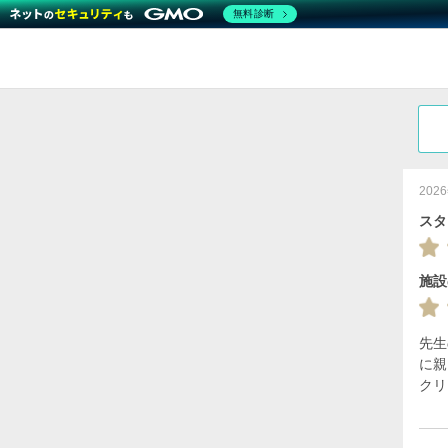
無料診断
20
スタ
施設
先生
に親
クリ