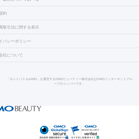
ろ・いぼ
毛（お尻）
ショッピングリフト
ガミースマイル治療
レーザー治療
規約
2レーザー
くすみ）
水光注射（しみ・くすみ）
RF治療
レーザー治療（毛穴・
ェノックス
クレヴィエル
ファットインパクト
ヒアルロニダーゼ
）
涙袋ヒアルロン酸
顎ヒアルロン酸
唇ヒアルロン酸注射
水光注
商取引法に関する表示
・フェイスライン
酸マクロゴールピーリング
ボライト
幹細胞培養上清液
穴・ニキビ跡）
鼻ヒアルロン酸注射
医療脱毛（うなじ）
ヒアルロ
FU（ハイフ）
糸リフト
ショッピングリフト
イバシーポリシー
豊胸）
レーザー治療（黒ずみ）
医療脱毛（指）
ダイエット点滴・ 
ト注射
レーザーピーリング
レーザー治療（しみスポット照射）
ベ
・ダイエット
ッカ
プラズマシャワー
ウルトラセルQプラス
BBL光治療
メディ
会社について
キン
レーザー治療（赤み改善）
マイクロボトックス（ボトックスリフ
溶解注射
BNLS・BNLS neo
カベリン
輪郭注射（MLM）
脂肪冷
ジェネシス
ウルトラアクセント
ウルトラフォーマー（ウルトラフ
クリーニング
GLP-1
セラミック治療
医療脱毛（ヒゲ）
ポテ
）
サーマクール
イントラセル
イントラジェン
QスイッチYAGレ
トラネキサム酸
ジェントルマックスプロ
イボ取り
シミ取り
シ
「キレイパス byGMO」を運営するGMOビューティー株式会社はGMOインターネットグル
Qスイッチルビーレーザー
ヴァンキッシュ
ミラドライ
フォトRF
ープのメンバーです。
点滴
美容注射
ケミカルピーリング
マッサージピール
イオン導入
皮膚科）
ハイドラジェントル
ルメッカ
ジェネシス
リジュラン
レクトロポレーション
レーザーピーリング
美容内服
他
ライト
Vビーム
シルファーム
スネコス
インモード
オリジオ
ドファインリフト
肩こり注射
ドラッグデリバリー（ポテンツァ）
リピール
サーマジェン
リバースピール
オンダリフト
ジュベルッ
回復・健康
ビーフラクショナル
脂肪吸引
VISIA肌診断
ボルニューマ
ソフウ
センタ注射
にんにく注射
モフィウス
ザーフ
ジャルプロ
ノーリス
デンシティ
脇ボトッ
IPL
エラボトックス
肩ボトックス
リベルサス
イソトレチノイン
脱毛
コトーニング
ピーリング