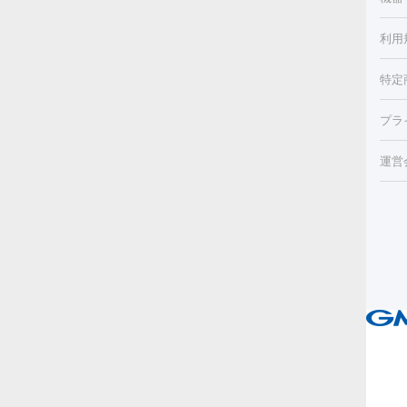
ほく
療脱
利用
薬剤
CO
み・
リジ
ビ跡
特定
小顔
チル
（毛
HI
プラ
射（
機器
エッ
痩身
ルメ
運営
トス
脂肪
ター
ト）
ーⅢ
美肌
ァ
ー
美容
り（
エ
その
イム
リー
ラノ
疲労
ル
プラ
ブ
ス
医療
ピ