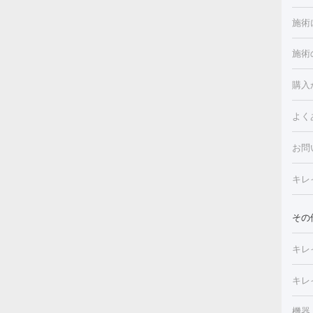
施術
施術
美白
白玉
フォ
購入
ルピ
しみ
よく
注射
フォ
レク
クプ
お問
トー
滴・
キレ
しわ
療脱
ヒア
肌）
その
皮膚
メイ
キレ
毛穴
（脇
フラ
切除
キレ
ェイ
療
機器
デ