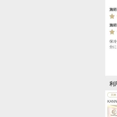
施術
施術
保冷
分に
利
天神
KAN