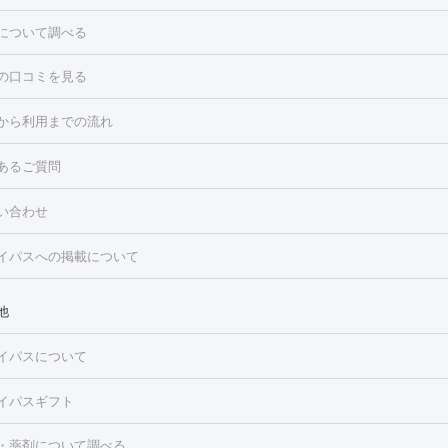
について調べる
の口コミを見る
点滴・白玉注射
高濃度ビタミンC点滴
美容内服
トフェイシャルM22
フラクショナルレーザー
レーザートーニング
から利用までの流れ
ーリング
プラセンタ注射
イオン導入
HIFU（ハイフ）
白玉点滴
・そばかす・肝斑
あるご質問
高濃度ビタミンC点滴
糸リフト
ボトックス
ボツリヌストキシン
トフェイシャル
レーザートーニング
ピコレーザートーニング
フォ
トロポレーション
ダーマペン
ピコフラクショナルレーザー
ピコレ
ラス
美容内服
い合わせ
ニング
ハイドラフェイシャル
マッサージピール
脂肪溶解注射
美
美容注射
フォトRF
PRP皮膚再生療法
脂肪冷却
医療脱毛（顔）
イパスへの掲載について
・たるみ
毛（全身）
医療脱毛（あし）
医療脱毛（VIO）
水光注射（ハリ・美
ルロン酸注射
ボトックス注射
ボツリヌストキシン注射
水光注射
レーザー治療（ハリ・美肌）
光治療（フォトフェイシャルなど）
他
再生療法
RF治療（テノール）
スネコス注射
美容内服
ク
BNLS
二重埋没
医療脱毛（背中）
医療脱毛（うで）
医療脱
イパスについて
・ニキビ跡
）
にんにく注射
ピアス穴あけ
AGA
医療脱毛（胸）
ほくろ・
クショナルレーザー
ピコフラクショナルレーザー
ダーマペン
ハイ
レーザー治療（ほくろ・いぼ除去）
タトゥー除去
医療痩身
傷跡
イパスギフト
シャル
ベルベットスキン
ポテンツァ
美容内服
医療脱毛（おなか）
疲労回復点滴・疲労回復注射
くま治療
切開施
・薬剤について調べる
リケートゾーンケア
ホワイトニング
わきが治療
カベリン
隆鼻術