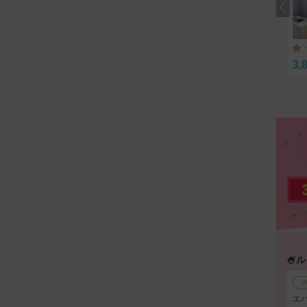
3,
🍧
エ