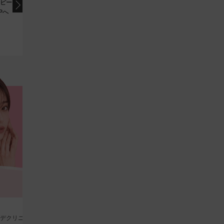
ピーリングでハリ
ニFX）両頬 or あご下/顔
Pへ
の脂肪へアプローチ
4.5
（321件）
12,100
19
円
(税込)
即時予約
新宿
べルデクリニック）
東京素肌クリニック 新宿院
渋