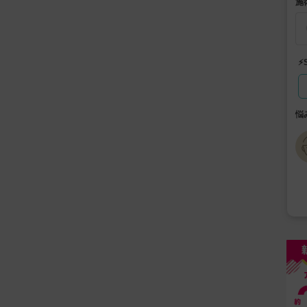
施
⚡
悩