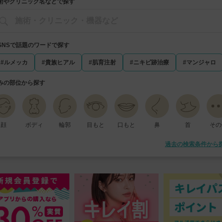
術やクリニック名などで探す
️SNSで話題のワードで探す
#ルメッカ
#貴族ヒアル
#肌育注射
#ニキビ跡治療
#マンジャロ
みの部位から探す
顔
ボディ
輪郭
目もと
口もと
鼻
首
その
過去の検索条件から