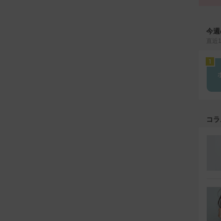
今週
直近
コラ