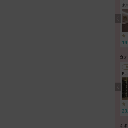
東
19
🍋
Ra
京
23
💉