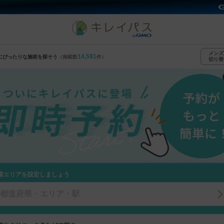
ニック予約の専門サイト
メンズ
14,591
にぴったりな施術を探そう
（掲載数
件）
切り替
索エリアを設定しましょう