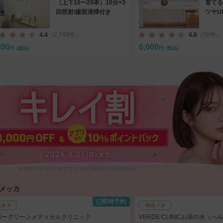
（上下16〜20本）10分×3
育てる
回照射/歯面清掃付き
ツヤU
4.4
（2,749件）
4.6
（50件）
800
6,000
円
(税込)
円
(税込)
ルメッカ
即時予約
六本木
御茶ノ水
バーグリーンメディカルクリニック
VERDE CLINICお茶の水（