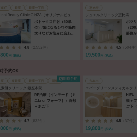
有楽町
銀座
銀座一丁目
恵比寿
iginal Beauty Clinic GINZA（オリジナルビュー
ジュエルクリニック恵比寿
ィークリニック銀座）
ボトックス注射（50単
ボツリ
位）/気になるシワや筋肉
（20
太りなどお悩みに合わせ
部位か
て注入
じわか
4.8
（2,552件）
4.5
（504件
,800
19,500
円
(税込)
円
(税込)
即時予約OK
即時予約
銀座
東銀座
銀座一丁目
新橋
六本木
京素肌クリニック 銀座本院
エバーグリーンメディカルクリ
RF治療（インモード［ミ
HIF
ニfx or フォーマ］）両頬
頬＋フ
＋あご下
ご下（3
4.7
（832件）
4.5
（37件）
,000
19,800
円
(税込)
円
(税込)