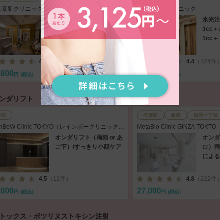
京素肌クリニック 銀座本院
渋谷メゾンクリニック
水光注射（リズネ2cc
水光注
or［リジュランアイ1cc＋
3cc
フィロルガ1cc］）（全
1cc
顔）［麻酔・パック込］
計5c
スキン
4.7
（351件）
4.4
（324件
,800
16,500
円
(税込)
円
(税込)
オンダリフト
新宿
有楽町
銀座
銀座一丁目
inBoW Clinic TOKYO（レインボークリニック東
MetaBio Clinic GINZA 
）
ック 銀座東京）
オンダリフト（両頬 or あ
オンダ
ご下）/すっきり小顔ケア
ロ）両頬
による
4.5
（12件）
4.8
（222件
,000
27,000
円
(税込)
円
(税込)
ボトックス・ボツリヌストキシン注射