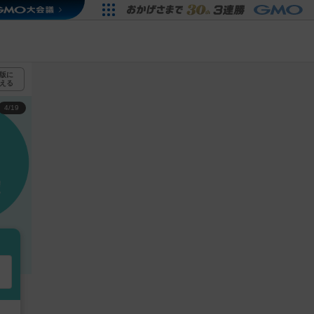
版に
える
4
/19