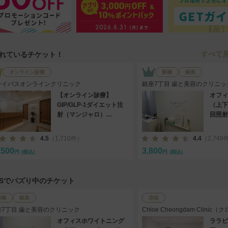
すべて
れているチケット！
オンライン診療
新橋
銀座
レイパスオンラインクリニック
銀座7丁目 歯と美容のクリニッ
【オンライン診療】
オフィ
GIP/GLP-1ダイエット注
（上下
射（マンジャロ）
回照射
2.5mg×4本［送料込］/定
期便
4.5
（1,710件）
4.4
（2,749
,500
3,800
円
(税込)
円
(税込)
SNSでバズり中のチケット
新橋
銀座
赤坂
座7丁目 歯と美容のクリニック
Chloe Cheongdam Clin
ニック）
オフィスホワイトニング
ララピ