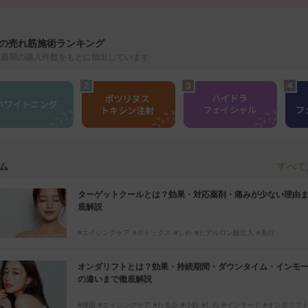
の売れ筋施術ランキング
1週間の購入件数をもとに抽出しています
すべて
ム
ターゲットクールとは？効果・対応薬剤・痛みが少ない理由
底解説
エイジングケア
ボトックス
しわ
ヒアルロン酸注入
美白
エレクトロポレーション
イオン導入
ボツリヌストキシン
ターゲッ
ジュベルック
オンダリフトとは？効果・持続期間・ダウンタイム・インモ
の違いまで徹底解説
韓国
エイジングケア
たるみ
小顔
しわ
インモード
オンダリフ