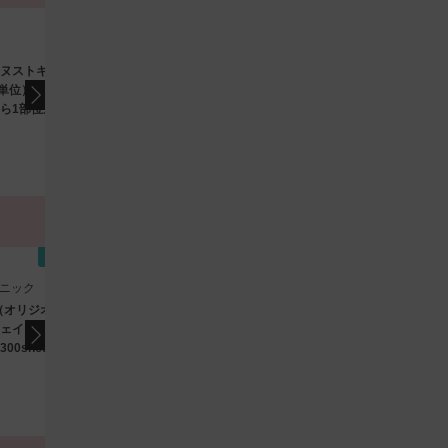
渋谷
LA CLEF CLINIC（ラクレクリニック）
プ
ヌストキシン注射
ボツリヌストキシン注射
0単位）肩や脇など3
（ボツラックス）100単
ら1部位選択＋表情
位/顔や体のさまざまな悩
ら3部位選択
みに
4.5
（158件）
）
12,000
11
円
(税込)
即時予約
即時予約
銀座
東銀座
ニック
RINGO CLINIC（リンゴクリニック）
Ch
ニ
U（オリジオKISS）両
RF治療（インモード・ミ
ェイスライン＋あ
ニ FX or フォーマ）両頬
00shot）
＋あご下
4.6
（144件）
11,000
12
円
(税込)