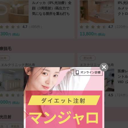
ルメッカ（IPL光治療）全
IPL
顔（3周照射）/高出力で
ルメッ
気になる箇所を重ね打ち
クトロ
シス（
4.7
（495件）
4.7
（220件
,300
13,800
円
(税込)
円
(税込)
医療脱毛
恵比寿
恵比寿
ュエルクリニック恵比寿
エスクリニック恵比寿
医療レーザー脱毛（ジェ
医療レ
ントルシリーズ）全顔 or
ントル
VIO（2回）
VIO（
4.6
（428件）
4.5
（724件
,000
15,000
円
(税込)
円
(税込)
水光注射
即時予約
銀座
東銀座
銀座一丁目
新橋
恵比寿