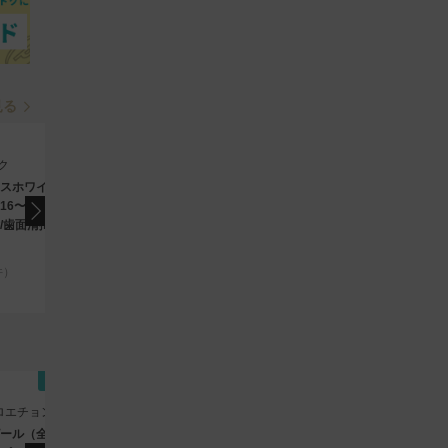
見る
オンライン診療
神
ク
キレイパスオンラインクリニック
スホワイトニング
【オンライン診療】
16〜20本）10分×3
GIP/GLP-1ダイエット注
/歯面清掃付き
射（マンジャロ）5mg×4
本［送料込］/定期便
4.6
（486件）
件）
22,800
8,
円
(税込)
即時予約
新宿
ic（クロエチョンダムクリ
NEW FACE AESTHETIC CLINIC 新宿院（ニューフ
新
ェイスエステティッククリニック）
ール（全顔）/肌を
RF治療（インモード・ミ