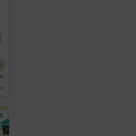
#ホワイトニング
#インモード
#VISIA
#ポテンツァ
他
探す