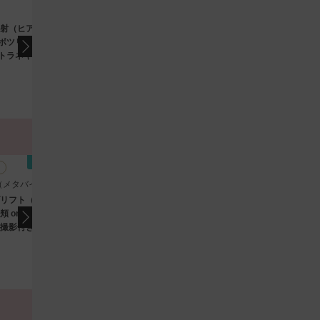
INTENSIA CLINIC（インテンシアクリニック）
Ch
ニ
射（ヒアルロン酸
水光注射（プルリアル デ
＋ボツリヌストキシン
ンシファイ 2cc）全顔
＋トラネキサム酸1cc
［麻酔込］/ 肌育×透明感
c）全顔［麻酔込］/
UP
5.0
（1件）
ボトックス
）
29,700
15
円
(税込)
即時予約
即時予約
有楽町
銀座
銀座一丁目
TOKTO（メタバイオクリニ
MetaBio Clinic GINZA TOKTO（メタバイオクリニ
Me
ック 銀座東京）
ッ
リフト（オンダプ
オンダリフト（オンダプ
 or あご下/VISIA
ロ）両二の腕やお腹など
撮影付き
から選択/VISIAによる撮
影付き
4.8
（21件）
）
35,000
45
円
(税込)