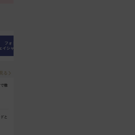
見る
まで徹
トクール
ードと
ト