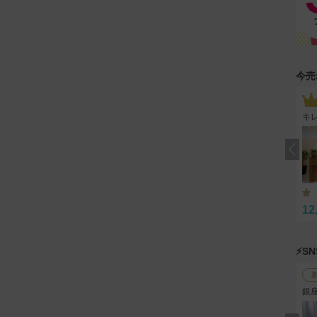
今売
キ
12
⚡️
銀