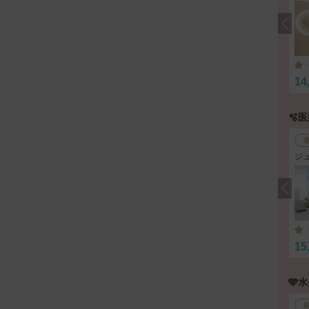
14
🫧
ジ
15
🩵