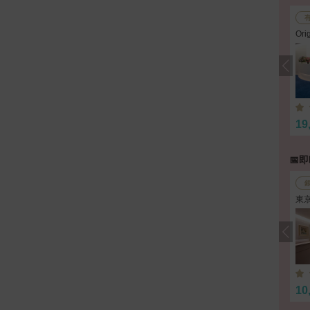
Or
テ
19
📅
東
10