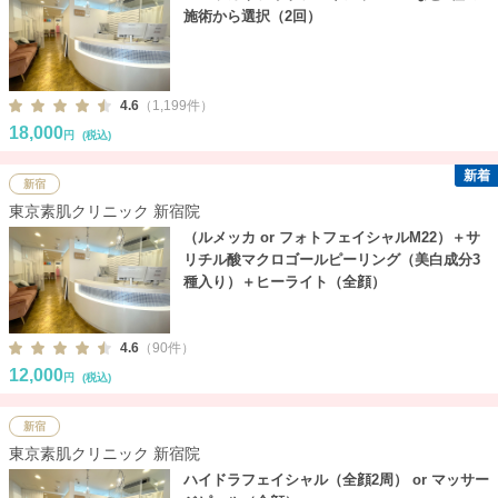
施術から選択（2回）
4.6
（1,199件）
18,000
円
(税込)
新着
新宿
東京素肌クリニック 新宿院
（ルメッカ or フォトフェイシャルM22）＋サ
リチル酸マクロゴールピーリング（美白成分3
種入り）＋ヒーライト（全顔）
4.6
（90件）
12,000
円
(税込)
新宿
東京素肌クリニック 新宿院
ハイドラフェイシャル（全顔2周） or マッサー