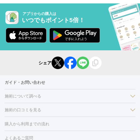
アプリからの購入は
いつでもポイント5倍！
シェア
ガイド・お問い合わせ
施術について調べる
施術の口コミを見る
美白
白玉点滴・白玉注射
高濃度ビタミンC点滴
美容内服
フォトフェイシャルM22
フラクショナルレーザー
レーザートーニ
購入から利用までの流れ
ング
ケミカルピーリング
プラセンタ注射
イオン導入
しみ・そばかす・肝斑
よくあるご質問
HIFU（ハイフ）
白玉点滴・白玉注射
高濃度ビタミンC点滴