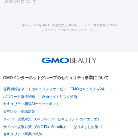
機器
運営会社について
HIFU（ハイフ）
糸リフト
ショッピングリフト
酸
唇ヒアルロン酸注射
水光注射（毛穴・ニキビ跡）
鼻ヒアル
ルメッカ
プラズマシャワー
ウルトラセルQプラス
BBL光治
ロン酸注射
医療脱毛（うなじ）
ヒアルロン酸注射（豊胸）
レ
痩身・ダイエット
療
メディオスター
ジェネシス
ウルトラアクセント
ウルト
ーザー治療（黒ずみ）
医療脱毛（指）
ダイエット点滴・ ダイエ
脂肪溶解注射
BNLS・BNLS neo
カベリン
輪郭注射（MLM）
「キレイパス byGMO」を運営するGMOビューティー株式会社はGMOイ
ラフォーマー（ウルトラフォーマーⅢ）
サーマクール
イントラ
ンターネットグループのメンバーです。
ット注射
レーザーピーリング
レーザー治療（しみスポット照
脂肪冷却
セル
イントラジェン
QスイッチYAGレーザー
Qスイッチルビ
射）
ベルベットスキン
レーザー治療（赤み改善）
マイクロボ
ーレーザー
ヴァンキッシュ
ミラドライ
フォトRF
美肌
トックス（ボトックスリフト）
クリーニング
GLP-1
セラミッ
美容点滴
美容注射
ケミカルピーリング
マッサージピール
その他
ク治療
医療脱毛（ヒゲ）
ポテンツァ
トラネキサム酸
ジェ
イオン導入
エレクトロポレーション
レーザーピーリング
美
リードファインリフト
肩こり注射
ドラッグデリバリー（ポテン
ントルマックスプロ
イボ取り
シミ取り
シミ取り（皮膚科）
容内服
ツァ）
ハイドラジェントル
ルメッカ
ジェネシス
リジュラン
ラ
GMOインターネットグループのセキュリティ事業について
イムライト
Vビーム
シルファーム
スネコス
インモード
疲労回復・健康
世界初総合ネットセキュリティサービス「GMOセキュリティ24」
オリジオ
ミラノリピール
サーマジェン
リバースピール
パスワード漏洩診断
Webサイトリスク診断
プラセンタ注射
にんにく注射
オンダリフト
ジュベルック
ルビーフラクショナル
脂肪吸
セキュリティ相談AIチャットボット
引
VISIA肌診断
ボルニューマ
ソフウェーブ
モフィウス
実在証明・盗聴対策
医療脱毛
ザーフ
ジャルプロ
ノーリス
デンシティ
脇ボトックス
サイバー攻撃対策（GMOサイバーセキュリティ byイエラエ）
医療脱毛（VIO）
医療脱毛
サイバー攻撃対策（GMO Flatt Security）
なりすまし対策
IPL
エラボトックス
肩ボトックス
リベルサス
イソトレチ
セキュリティ事業の軌跡
その他
ノイン
ピコトーニング
ピーリング