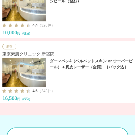
ジピール（全顔）
4.4
（328件）
10,000
円
(税込)
新宿
東京素肌クリニック 新宿院
ダーマペン4（ベルベットスキン or ウーバーピ
ール）＋真皮レーザー（全顔）［パック込］
4.6
（243件）
16,500
円
(税込)