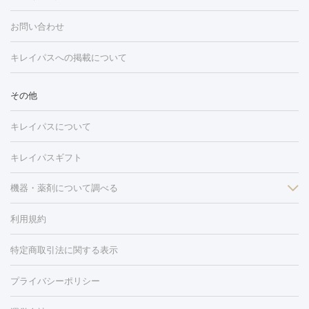
フォトフェイシャル
レーザートーニング
ピコレーザートーニン
糸リフト
ボトックス
ボツリヌストキシン
エレクトロポレー
グ
フォトシルクプラス
美容内服
お問い合わせ
ション
ダーマペン
ピコフラクショナルレーザー
ピコレーザー
トーニング
ハイドラフェイシャル
マッサージピール
脂肪溶解
キレイパスへの掲載について
しわ・たるみ
注射
美容点滴・美容注射
フォトRF
PRP皮膚再生療法
脂肪
ヒアルロン酸注射
ボトックス注射
ボツリヌストキシン注射
水
冷却
医療脱毛（顔）
医療脱毛（全身）
医療脱毛（あし）
その他
光注射
PRP皮膚再生療法
RF治療（テノール）
スネコス注射
医療脱毛（VIO）
水光注射（ハリ・美肌）
レーザー治療（ハ
美容内服
キレイパスについて
リ・美肌）
光治療（フォトフェイシャルなど）
アートメイク
毛穴・ニキビ跡
BNLS
二重埋没
医療脱毛（背中）
医療脱毛（うで）
医療
キレイパスギフト
フラクショナルレーザー
ピコフラクショナルレーザー
ダーマペ
脱毛（脇）
にんにく注射
ピアス穴あけ
AGA
医療脱毛
ン
機器・薬剤について調べる
ハイドラフェイシャル
ベルベットスキン
ポテンツァ
美
（胸）
ほくろ・いぼ切除
レーザー治療（ほくろ・いぼ除去）
容内服
タトゥー除去
医療痩身
傷跡治療
医療脱毛（おなか）
疲
利用規約
薬剤
労回復点滴・疲労回復注射
くま治療
切開施術
デリケートゾー
リジェノックス
クレヴィエル
ファットインパクト
ヒアルロニ
ほくろ・いぼ
ンケア
ホワイトニング
わきが治療
カベリン
隆鼻術
医療
特定商取引法に関する表示
ダーゼ
サリチル酸マクロゴールピーリング
ボライト
幹細胞培
CO2レーザー
脱毛（お尻）
ショッピングリフト
ガミースマイル治療
レーザ
養上清液
プライバシーポリシー
ー治療（しみ・くすみ）
水光注射（しみ・くすみ）
RF治療
レ
小顔・フェイスライン
ーザー治療（毛穴・ニキビ跡）
涙袋ヒアルロン酸
顎ヒアルロン