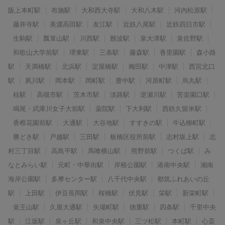
阪上本町駅
布施駅
大和西大寺駅
大和八木駅
河内松原駅
藤井寺駅
美濃高田駅
友江駅
近鉄八尾駅
近鉄四日市駅
生駒駅
瓢箪山駅
川西駅
難波駅
泉大津駅
泉佐野駅
和歌山大学前駅
堺東駅
三条駅
藤森駅
香里園駅
森小路
駅
天満橋駅
北浜駅
淀屋橋駅
梅田駅
中津駅
西宮北口
駅
夙川駅
岡本駅
岡町駅
豊中駅
河原町駅
烏丸駅
桂駅
高槻市駅
茨木市駅
淡路駅
逆瀬川駅
苦楽園口駅
鳴尾・武庫川女子大前駅
薬院駅
下大利駅
西鉄久留米駅
香椎花園前駅
大通駅
大谷地駅
すすきの駅
牛込柳町駅
勝どき駅
戸越駅
三田駅
板橋区役所前駅
志村坂上駅
志
村三丁目駅
高島平駅
馬喰横山駅
熊野前駅
つくば駅
み
なとみらい駅
元町・中華街駅
岸根公園駅
港南中央駅
湘南
海岸公園駅
多摩センター駅
八千代中央駅
都筑ふれあいの丘
駅
上田駅
伊豆長岡駅
桜橋駅
伏見駅
栄駅
新栄町駅
覚王山駅
久屋大通駅
矢場町駅
徳重駅
四条駅
千里中央
駅
江坂駅
泉ヶ丘駅
和泉中央駅
三ツ松駅
本町駅
心斎