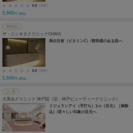
0.0
（0件）
5,900
円
(税込)
西宮北口
ザ・ニシキタクリニックCHRIS
美白注射（ビタミンC）/透明感のある肌へ
0.0
（0件）
1,500
円
(税込)
三ノ宮
大美会クリニック 神戸院（旧：神戸ビューティークリニック）
リジュランアイ（手打ち）1cc（目元）［麻酔
込］/若々しい印象の目元へ