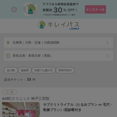
兵庫県｜川西・宝塚｜川西池田駅
美容点滴・美容注射（美肌）
価格帯
何度でも購入可
即時予約可
33
該当チケット：
件
三ノ宮
&ABCクリニック 神戸三宮院
サブクリトライアル（たるみプラン or 毛穴・
乾燥プラン）/肌診断付き