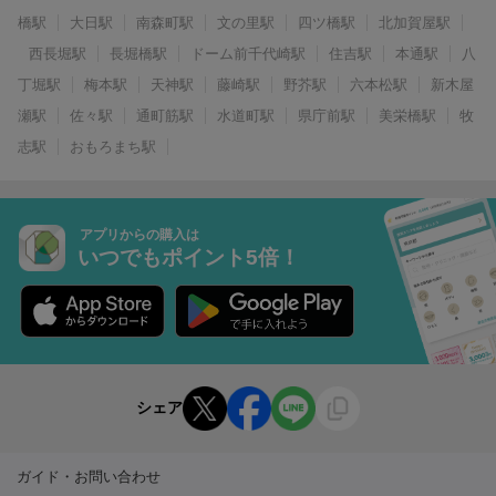
橋駅
大日駅
南森町駅
文の里駅
四ツ橋駅
北加賀屋駅
西長堀駅
長堀橋駅
ドーム前千代崎駅
住吉駅
本通駅
八
丁堀駅
梅本駅
天神駅
藤崎駅
野芥駅
六本松駅
新木屋
瀬駅
佐々駅
通町筋駅
水道町駅
県庁前駅
美栄橋駅
牧
志駅
おもろまち駅
アプリからの購入は
いつでもポイント5倍！
シェア
ガイド・お問い合わせ