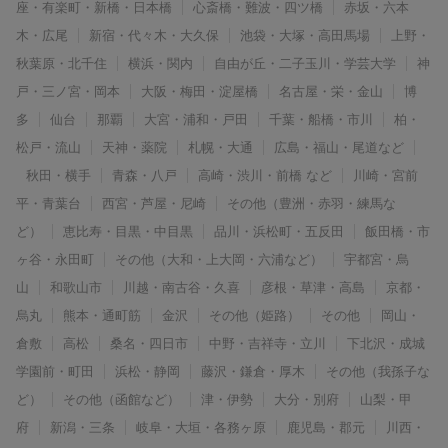
座・有楽町・新橋・日本橋
心斎橋・難波・四ツ橋
赤坂・六本
木・広尾
新宿・代々木・大久保
池袋・大塚・高田馬場
上野・
秋葉原・北千住
横浜・関内
自由が丘・二子玉川・学芸大学
神
戸・三ノ宮・岡本
大阪・梅田・淀屋橋
名古屋・栄・金山
博
多
仙台
那覇
大宮・浦和・戸田
千葉・船橋・市川
柏・
松戸・流山
天神・薬院
札幌・大通
広島・福山・尾道など
秋田・横手
青森・八戸
高崎・渋川・前橋 など
川崎・宮前
平・青葉台
西宮・芦屋・尼崎
その他（豊洲・赤羽・練馬な
ど）
恵比寿・目黒・中目黒
品川・浜松町・五反田
飯田橋・市
ヶ谷・永田町
その他（大和・上大岡・六浦など）
宇都宮・烏
山
和歌山市
川越・南古谷・久喜
彦根・草津・高島
京都・
烏丸
熊本・通町筋
金沢
その他（姫路）
その他
岡山・
倉敷
高松
桑名・四日市
中野・吉祥寺・立川
下北沢・成城
学園前・町田
浜松・静岡
藤沢・鎌倉・厚木
その他（我孫子な
ど）
その他（函館など）
津・伊勢
大分・別府
山梨・甲
府
新潟・三条
岐阜・大垣・各務ヶ原
鹿児島・郡元
川西・