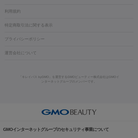
容内服
タトゥー除去
医療痩身
傷跡治療
医療脱毛（おなか）
疲
利用規約
薬剤
労回復点滴・疲労回復注射
くま治療
切開施術
デリケートゾー
リジェノックス
クレヴィエル
ファットインパクト
ヒアルロニ
ほくろ・いぼ
ンケア
ホワイトニング
わきが治療
カベリン
隆鼻術
医療
特定商取引法に関する表示
ダーゼ
サリチル酸マクロゴールピーリング
ボライト
幹細胞培
CO2レーザー
脱毛（お尻）
ショッピングリフト
ガミースマイル治療
レーザ
養上清液
プライバシーポリシー
ー治療（しみ・くすみ）
水光注射（しみ・くすみ）
RF治療
レ
小顔・フェイスライン
ーザー治療（毛穴・ニキビ跡）
涙袋ヒアルロン酸
顎ヒアルロン
機器
運営会社について
HIFU（ハイフ）
糸リフト
ショッピングリフト
酸
唇ヒアルロン酸注射
水光注射（毛穴・ニキビ跡）
鼻ヒアル
ルメッカ
プラズマシャワー
ウルトラセルQプラス
BBL光治
ロン酸注射
医療脱毛（うなじ）
ヒアルロン酸注射（豊胸）
レ
痩身・ダイエット
療
メディオスター
ジェネシス
ウルトラアクセント
ウルト
ーザー治療（黒ずみ）
医療脱毛（指）
ダイエット点滴・ ダイエ
脂肪溶解注射
BNLS・BNLS neo
カベリン
輪郭注射（MLM）
「キレイパス byGMO」を運営するGMOビューティー株式会社はGMOイ
ラフォーマー（ウルトラフォーマーⅢ）
サーマクール
イントラ
ンターネットグループのメンバーです。
ット注射
レーザーピーリング
レーザー治療（しみスポット照
脂肪冷却
セル
イントラジェン
QスイッチYAGレーザー
Qスイッチルビ
射）
ベルベットスキン
レーザー治療（赤み改善）
マイクロボ
ーレーザー
ヴァンキッシュ
ミラドライ
フォトRF
美肌
トックス（ボトックスリフト）
クリーニング
GLP-1
セラミッ
美容点滴
美容注射
ケミカルピーリング
マッサージピール
その他
ク治療
医療脱毛（ヒゲ）
ポテンツァ
トラネキサム酸
ジェ
イオン導入
エレクトロポレーション
レーザーピーリング
美
リードファインリフト
肩こり注射
ドラッグデリバリー（ポテン
ントルマックスプロ
イボ取り
シミ取り
シミ取り（皮膚科）
容内服
ツァ）
ハイドラジェントル
ルメッカ
ジェネシス
リジュラン
ラ
GMOインターネットグループのセキュリティ事業について
イムライト
Vビーム
シルファーム
スネコス
インモード