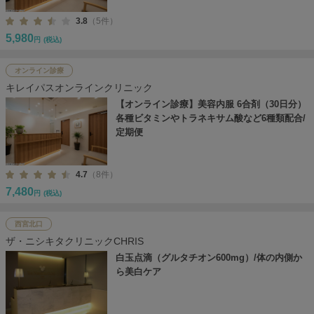
3.8
（5件）
5,980
円
(税込)
オンライン診療
キレイパスオンラインクリニック
【オンライン診療】美容内服 6合剤（30日分）
各種ビタミンやトラネキサム酸など6種類配合/
定期便
4.7
（8件）
7,480
円
(税込)
西宮北口
ザ・ニシキタクリニックCHRIS
白玉点滴（グルタチオン600mg）/体の内側か
ら美白ケア