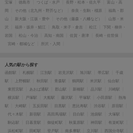
宝塚
徳島市
つくば・水戸
長野・松本・佐久平
富山・高
岡
その他（北九州・野芥など）
奈良・生駒・橿原
福島・郡
山
新大阪・江坂・豊中
その他（藤森・八幡など）
山形・米
沢
福井・坂井・鯖江
鳥取・米子・倉吉
松江
下関・柳井・
岩国
松山・今治
高知・南国
佐賀・唐津
長崎・佐世保
宮崎・都城など
所沢・入間
人気の駅から探す
函館駅
札幌駅
江別駅
岩見沢駅
旭川駅
帯広駅
千歳
駅
上野幌駅
秋田駅
青森駅
鶴岡駅
米沢駅
仙台駅
東照宮駅
あおば通駅
郡山駅
新橋駅
品川駅
川崎駅
横浜駅
戸塚駅
大船駅
藤沢駅
平塚駅
小田原駅
熱海
駅
大崎駅
五反田駅
目黒駅
恵比寿駅
渋谷駅
原宿駅
代々木駅
新宿駅
高田馬場駅
目白駅
池袋駅
大塚駅
駒込駅
日暮里駅
御徒町駅
秋葉原駅
神田駅
有楽町駅
浜松町駅
田町駅
登戸駅
南多摩駅
立川駅
西国分寺駅