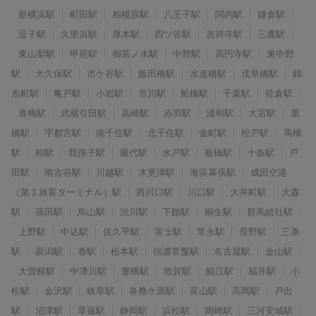
新横浜駅
町田駅
相模原駅
八王子駅
関内駅
鎌倉駅
逗子駅
久里浜駅
厚木駅
四ツ谷駅
吉祥寺駅
三鷹駅
東山梨駅
甲府駅
御茶ノ水駅
中野駅
高円寺駅
東中野
駅
大久保駅
市ケ谷駅
飯田橋駅
水道橋駅
浅草橋駅
錦
糸町駅
亀戸駅
小岩駅
市川駅
船橋駅
千葉駅
佐倉駅
青梅駅
武蔵引田駅
高崎駅
赤羽駅
浦和駅
大宮駅
栗
橋駅
宇都宮駅
南千住駅
北千住駅
金町駅
松戸駅
馬橋
駅
柏駅
我孫子駅
藤代駅
水戸駅
板橋駅
十条駅
戸
田駅
南古谷駅
川越駅
木更津駅
海浜幕張駅
成田空港
（第１旅客ターミナル）駅
西川口駅
川口駅
大井町駅
大森
駅
蒲田駅
烏山駅
渋川駅
下館駅
桐生駅
群馬総社駅
上野駅
中込駅
佐久平駅
富士駅
常永駅
長野駅
三条
駅
新潟駅
巻駅
松本駅
信濃常盤駅
名古屋駅
金山駅
大曽根駅
中津川駅
豊橋駅
敦賀駅
鯖江駅
福井駅
小
松駅
金沢駅
岐阜駅
各務ケ原駅
富山駅
高岡駅
戸出
駅
沼津駅
草薙駅
静岡駅
浜松駅
岡崎駅
三河安城駅