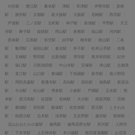
刈谷駅
蟹江駅
桑名駅
津駅
草津駅
伊勢市駅
彦根
駅
膳所駅
京都駅
新大阪駅
大阪駅
尼崎駅
西宮駅
芦屋駅
三ノ宮駅
元町駅
神戸駅
新旭駅
平野駅
天王
寺駅
舞子駅
姫路駅
岡山駅
倉敷駅
福山駅
河内駅
西条駅
広島駅
前空駅
由宇駅
柳井駅
徳山駅
二条
駅
亀岡駅
福知山駅
倉吉駅
米子駅
松井山手駅
徳庵
駅
京橋駅
野田駅
北新地駅
堺市駅
東岸和田駅
紀伊
駅
塚口駅
川西池田駅
中山寺駅
宝塚駅
津山駅
志都美
駅
直江駅
山口駅
東城駅
下祇園駅
新市駅
南小野田
駅
周防高森駅
善通寺駅
高知駅
高松駅
徳島駅
新居浜
駅
今治駅
松山駅
博多駅
小倉駅
戸畑駅
玉名駅
熊
本駅
鹿児島駅
佐賀駅
長崎駅
大分駅
南延岡駅
宮崎
駅
都城駅
若松駅
飯塚駅
佐世保駅
郡元駅
ときわ台
駅
朝霞台駅
志木駅
浅草駅
五反野駅
越谷駅
館林駅
流山おおたかの森駅
練馬駅
練馬高野台駅
所沢駅
入間市
駅
下井草駅
上石神井駅
本川越駅
堀切菖蒲園駅
お花茶