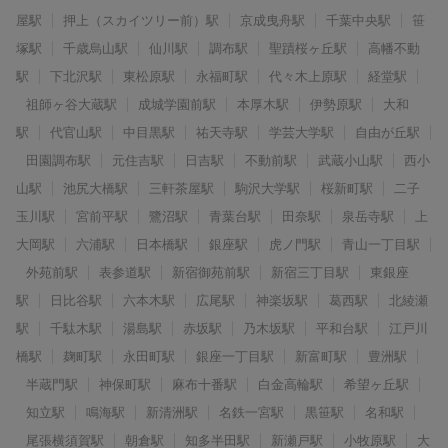
屋駅
押上（スカイツリー前）駅
京成曳舟駅
千葉中央駅
笹
塚駅
千歳烏山駅
仙川駅
調布駅
聖蹟桜ヶ丘駅
高幡不動
駅
下北沢駅
東松原駅
永福町駅
代々木上原駅
経堂駅
祖師ヶ谷大蔵駅
成城学園前駅
本厚木駅
伊勢原駅
大和
駅
代官山駅
中目黒駅
祐天寺駅
学芸大学駅
自由が丘駅
田園調布駅
元住吉駅
日吉駅
不動前駅
武蔵小山駅
西小
山駅
池尻大橋駅
三軒茶屋駅
駒沢大学駅
桜新町駅
二子
玉川駅
宮前平駅
鷺沼駅
青葉台駅
田奈駅
泉岳寺駅
上
大岡駅
六浦駅
日本橋駅
銀座駅
虎ノ門駅
青山一丁目駅
外苑前駅
表参道駅
新宿御苑前駅
新宿三丁目駅
東銀座
駅
日比谷駅
六本木駅
広尾駅
神楽坂駅
葛西駅
北綾瀬
駅
千駄木駅
湯島駅
赤坂駅
乃木坂駅
平和台駅
江戸川
橋駅
麹町駅
永田町駅
銀座一丁目駅
新富町駅
豊洲駅
半蔵門駅
神保町駅
麻布十番駅
白金高輪駅
希望ヶ丘駅
知立駅
鳴海駅
新清洲駅
名鉄一宮駅
黒笹駅
名和駅
尾張横須賀駅
朝倉駅
知多半田駅
新瀬戸駅
小牧原駅
大