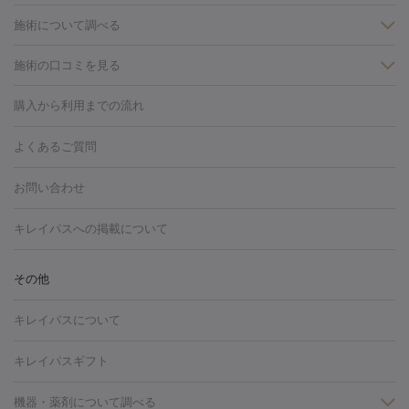
施術について調べる
施術の口コミを見る
美白
白玉点滴・白玉注射
高濃度ビタミンC点滴
美容内服
フォトフェイシャルM22
フラクショナルレーザー
レーザートーニ
購入から利用までの流れ
ング
ケミカルピーリング
プラセンタ注射
イオン導入
しみ・そばかす・肝斑
よくあるご質問
HIFU（ハイフ）
白玉点滴・白玉注射
高濃度ビタミンC点滴
フォトフェイシャル
レーザートーニング
ピコレーザートーニン
糸リフト
ボトックス
ボツリヌストキシン
エレクトロポレー
グ
フォトシルクプラス
美容内服
お問い合わせ
ション
ダーマペン
ピコフラクショナルレーザー
ピコレーザー
トーニング
ハイドラフェイシャル
マッサージピール
脂肪溶解
キレイパスへの掲載について
しわ・たるみ
注射
美容点滴・美容注射
フォトRF
PRP皮膚再生療法
脂肪
ヒアルロン酸注射
ボトックス注射
ボツリヌストキシン注射
水
冷却
医療脱毛（顔）
医療脱毛（全身）
医療脱毛（あし）
その他
光注射
PRP皮膚再生療法
RF治療（テノール）
スネコス注射
医療脱毛（VIO）
水光注射（ハリ・美肌）
レーザー治療（ハ
美容内服
キレイパスについて
リ・美肌）
光治療（フォトフェイシャルなど）
アートメイク
毛穴・ニキビ跡
BNLS
二重埋没
医療脱毛（背中）
医療脱毛（うで）
医療
キレイパスギフト
フラクショナルレーザー
ピコフラクショナルレーザー
ダーマペ
脱毛（脇）
にんにく注射
ピアス穴あけ
AGA
医療脱毛
ン
機器・薬剤について調べる
ハイドラフェイシャル
ベルベットスキン
ポテンツァ
美
（胸）
ほくろ・いぼ切除
レーザー治療（ほくろ・いぼ除去）