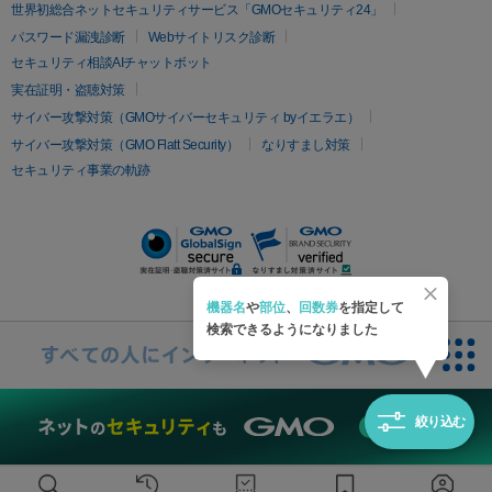
疲労回復・健康
世界初総合ネットセキュリティサービス「GMOセキュリティ24」
オリジオ
ミラノリピール
サーマジェン
リバースピール
パスワード漏洩診断
Webサイトリスク診断
プラセンタ注射
にんにく注射
オンダリフト
ジュベルック
ルビーフラクショナル
セキュリティ相談AIチャットボット
実在証明・盗聴対策
医療脱毛
サイバー攻撃対策（GMOサイバーセキュリティ byイエラエ）
医療脱毛（VIO）
医療脱毛
サイバー攻撃対策（GMO Flatt Security）
なりすまし対策
セキュリティ事業の軌跡
その他
二重埋没
アートメイク
ガミースマイル治療
オフィスホワイト
ニング
ピアス穴あけ
機器名
や
部位
、
回数券
を指定して
検索できるようになりました
絞り込む
無料診断