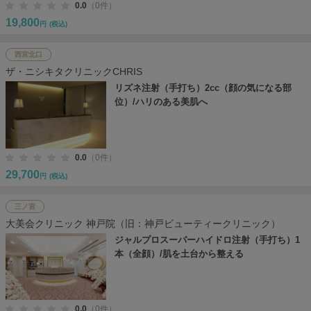
0.0
（0件）
19,800
円
(税込)
西宮北口
ザ・ニシキタクリニックCHRIS
リズネ注射（手打ち）2cc（顔の気になる部
位）/ハリのある美肌へ
0.0
（0件）
29,700
円
(税込)
三ノ宮
大美会クリニック 神戸院（旧：神戸ビューティークリニック）
ジャルプロスーパーハイドロ注射（手打ち）1
本（全顔）/肌を土台から整える
0.0
（0件）