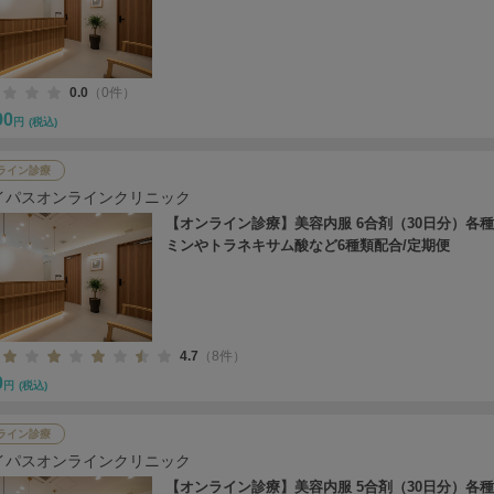
0.0
（0件）
90
円
(税込)
ライン診療
イパスオンラインクリニック
【オンライン診療】美容内服 6合剤（30日分）各
ミンやトラネキサム酸など6種類配合/定期便
4.7
（8件）
0
円
(税込)
ライン診療
イパスオンラインクリニック
【オンライン診療】美容内服 5合剤（30日分）各