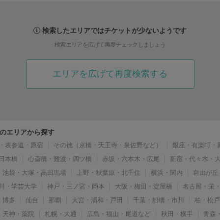
検索したエリアではチケットが少ないようです
検索エリアを広げて再度チェックしましょう
エリアを広げて再度検索する
のエリアから探す
・表参道・原宿
その他（京橋・天王寺・泉佐野など）
銀座・有楽町・
日本橋
心斎橋・難波・四ツ橋
赤坂・六本木・広尾
新宿・代々木・
池袋・大塚・高田馬場
上野・秋葉原・北千住
横浜・関内
自由が丘
川・学芸大学
神戸・三ノ宮・岡本
大阪・梅田・淀屋橋
名古屋・栄
博多
仙台
那覇
大宮・浦和・戸田
千葉・船橋・市川
柏・松
天神・薬院
札幌・大通
広島・福山・尾道など
秋田・横手
青森