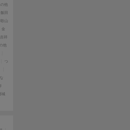
その他
飯田
和歌山
金
・吉祥
の他
つ
）
な
柳
都城