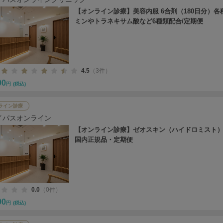
【オンライン診療】美容内服 6合剤（180日分）各
ミンやトラネキサム酸など6種類配合/定期便
4.5
（3件）
00
円
(税込)
ライン診療
イパスオンライン
【オンライン診療】ゼオスキン（ハイドロミスト）
国内正規品・定期便
0.0
（0件）
90
円
(税込)