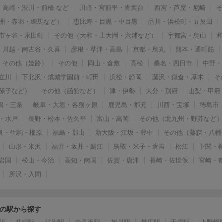
高崎・渋川・前橋 など
川崎・宮前平・青葉台
西宮・芦屋・尼崎
洲・赤羽・練馬など）
恵比寿・目黒・中目黒
品川・浜松町・五反田
市ヶ谷・永田町
その他（大和・上大岡・六浦など）
宇都宮・烏山
川越・南古谷・久喜
彦根・草津・高島
京都・烏丸
熊本・通町筋
その他（姫路）
その他
岡山・倉敷
高松
桑名・四日市
中野
立川
下北沢・成城学園前・町田
浜松・静岡
藤沢・鎌倉・厚木
そ
孫子など）
その他（函館など）
津・伊勢
大分・別府
山梨・甲府
潟・三条
岐阜・大垣・各務ヶ原
鹿児島・郡元
川西・宝塚
徳島市
・水戸
長野・松本・佐久平
富山・高岡
その他（北九州・野芥など
良・生駒・橿原
福島・郡山
新大阪・江坂・豊中
その他（藤森・八幡
山形・米沢
福井・坂井・鯖江
鳥取・米子・倉吉
松江
下関・
岩国
松山・今治
高知・南国
佐賀・唐津
長崎・佐世保
宮崎・
所沢・入間
の駅から探す