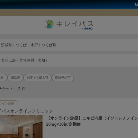
茨城県｜つくば・水戸｜つくば駅
美容点滴・美容注射（美肌）
価格帯
何度でも購入可
即時予約可
7
チケット：
件
ライン診療
イパスオンラインクリニック
【オンライン診療】ニキビ内服（イソトレチノイ
20mg×30錠/定期便