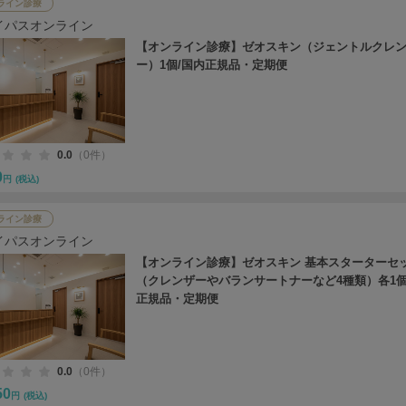
ライン診療
イパスオンライン
【オンライン診療】ゼオスキン（ジェントルクレ
ー）1個/国内正規品・定期便
0.0
（0件）
0
円
(税込)
ライン診療
イパスオンライン
【オンライン診療】ゼオスキン 基本スターターセ
（クレンザーやバランサートナーなど4種類）各1個
正規品・定期便
0.0
（0件）
50
円
(税込)