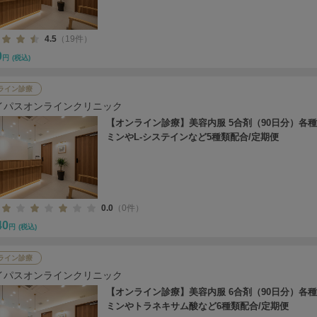
4.5
（19件）
0
円
(税込)
ライン診療
イパスオンラインクリニック
【オンライン診療】美容内服 5合剤（90日分）各
ミンやL-システインなど5種類配合/定期便
0.0
（0件）
40
円
(税込)
ライン診療
イパスオンラインクリニック
【オンライン診療】美容内服 6合剤（90日分）各
ミンやトラネキサム酸など6種類配合/定期便