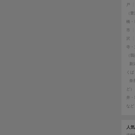
戸
（豊
橋・
市
沢
寺・
（我
新
くば
奈
ど）
井・
など
人気