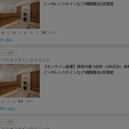
ミンやL-システインなど5種類配合/定期便
3.8
（5件）
0
円
(税込)
ライン診療
イパスオンラインクリニック
【オンライン診療】美容内服 5合剤（180日分）各
ミンやL-システインなど5種類配合/定期便
0.0
（0件）
00
円
(税込)
ライン診療
イパスオンラインクリニック