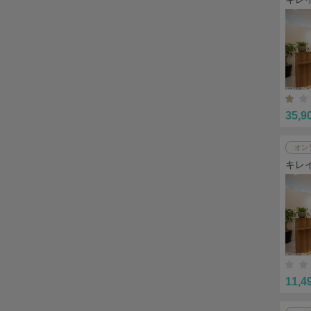
35,9
オン
キレ
11,4