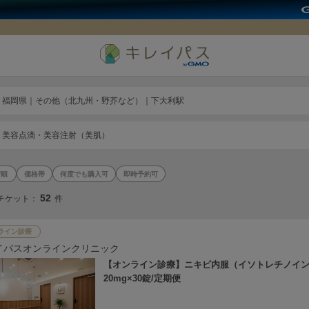
福岡県｜その他（北九州・野芥など）｜下大利駅
美容点滴・美容注射（美肌）
価格帯
何度でも購入可
即時予約可
52
チケット：
件
ライン診療
イパスオンラインクリニック
【オンライン診療】ニキビ内服（イソトレチノイ
20mg×30錠/定期便