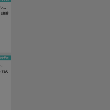
イルデ
［麻酔
即時予約
イルデ
（顔の