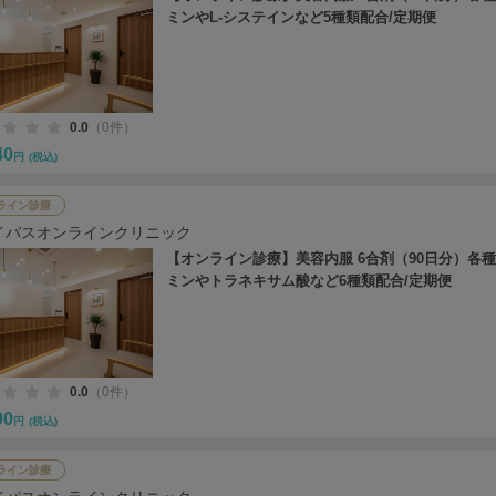
ミンやL-システインなど5種類配合/定期便
0.0
（0件）
40
円
(税込)
ライン診療
イパスオンラインクリニック
【オンライン診療】美容内服 6合剤（90日分）各
ミンやトラネキサム酸など6種類配合/定期便
0.0
（0件）
90
円
(税込)
ライン診療