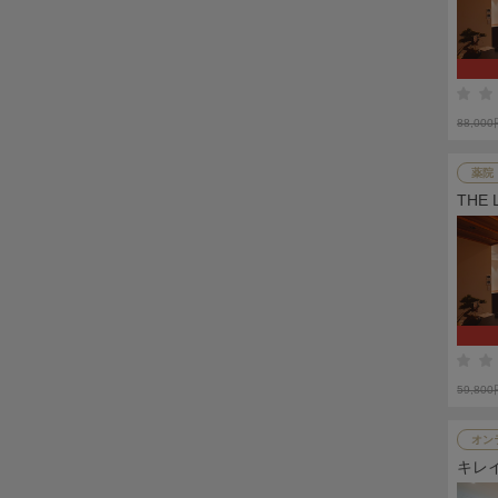
88,00
薬院
THE
59,80
オン
キレ