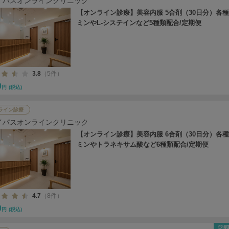
イパスオンラインクリニック
【オンライン診療】美容内服 5合剤（30日分）各
ミンやL-システインなど5種類配合/定期便
3.8
（5件）
0
円
(税込)
ライン診療
イパスオンラインクリニック
【オンライン診療】美容内服 6合剤（30日分）各
ミンやトラネキサム酸など6種類配合/定期便
4.7
（8件）
0
円
(税込)