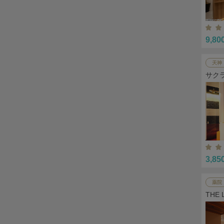
9,80
天神
サク
3,85
薬院
THE