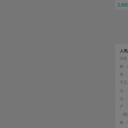
2,80
人気
渋谷
橋・
保
子玉
山
山
戸
（豊
橋・