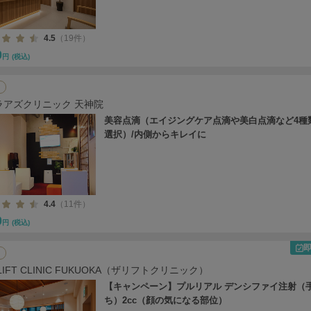
4.5
（19件）
0
円
(税込)
ラアズクリニック 天神院
美容点滴（エイジングケア点滴や美白点滴など4種
選択）/内側からキレイに
4.4
（11件）
0
円
(税込)
 LIFT CLINIC FUKUOKA（ザリフトクリニック）
【キャンペーン】プルリアル デンシファイ注射（
ち）2cc（顔の気になる部位）