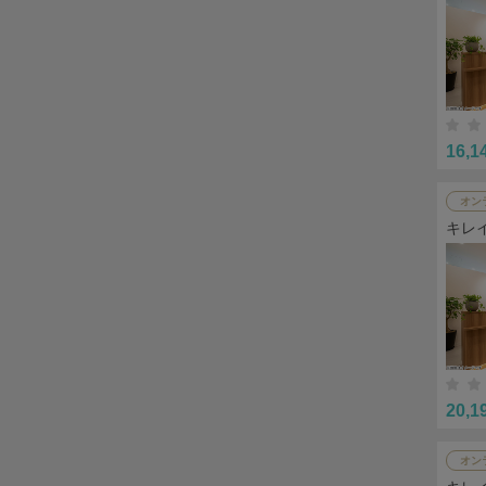
16,1
オン
キレ
20,1
オン