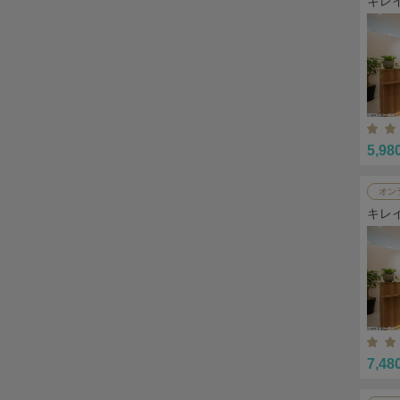
キレ
5,98
オン
キレ
7,48