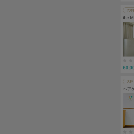
六本
the
ザイ
60,0
天神
ヘア