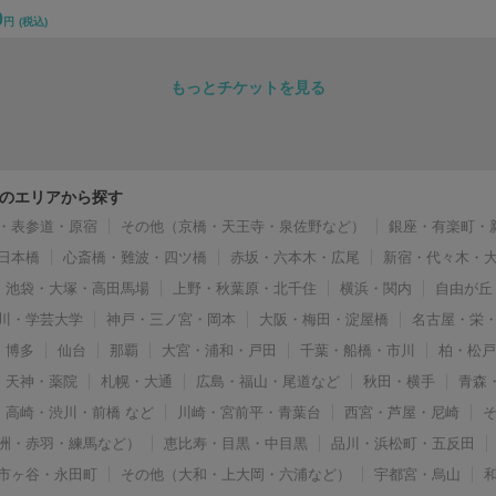
0
円
(税込)
もっとチケットを見る
のエリアから探す
・表参道・原宿
その他（京橋・天王寺・泉佐野など）
銀座・有楽町・
日本橋
心斎橋・難波・四ツ橋
赤坂・六本木・広尾
新宿・代々木・
池袋・大塚・高田馬場
上野・秋葉原・北千住
横浜・関内
自由が丘
川・学芸大学
神戸・三ノ宮・岡本
大阪・梅田・淀屋橋
名古屋・栄
博多
仙台
那覇
大宮・浦和・戸田
千葉・船橋・市川
柏・松
天神・薬院
札幌・大通
広島・福山・尾道など
秋田・横手
青森
高崎・渋川・前橋 など
川崎・宮前平・青葉台
西宮・芦屋・尼崎
洲・赤羽・練馬など）
恵比寿・目黒・中目黒
品川・浜松町・五反田
市ヶ谷・永田町
その他（大和・上大岡・六浦など）
宇都宮・烏山