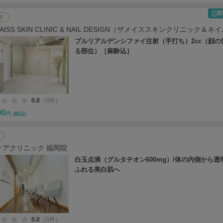
松
 MAISS SKIN CLINIC & NAIL DESIGN（ザメイススキンクリニック＆ネ
ン）
プルリアルデンシファイ注射（手打ち）2cc（顔の
る部位）［麻酔込］
0.0
（0件）
00
円
(税込)
ケアクリニック 福岡院
白玉点滴（グルタチオン600mg）/体の内側から透
ふれる美白肌へ
0.0
（0件）