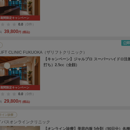
期間限定キャンペーン
0.0
（0件）
39,800
0円
円
(税込)
 LIFT CLINIC FUKUOKA（ザリフトクリニック）
【キャンペーン】ジャルプロ スーパーハイドロ注
打ち）2.5cc（全顔）
期間限定キャンペーン
0.0
（0件）
29,800
0円
円
(税込)
ライン診療
イパスオンラインクリニック
【オンライン診療】美容内服 5合剤（90日分）各