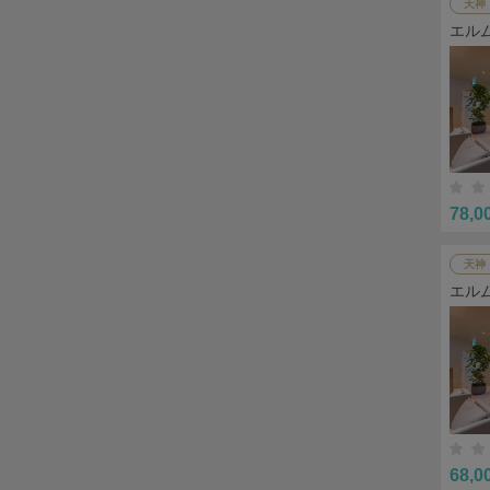
天神
エル
78,0
天神
エル
68,0