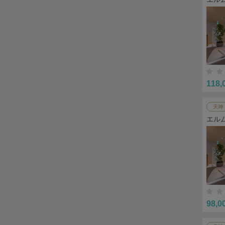
118,
天神
エル
98,0