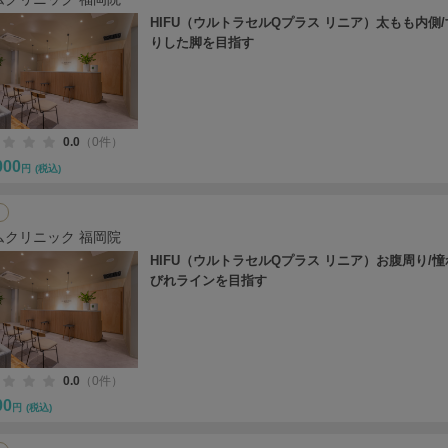
HIFU（ウルトラセルQプラス リニア）太もも内側
りした脚を目指す
0.0
（0件）
000
円
(税込)
ムクリニック 福岡院
HIFU（ウルトラセルQプラス リニア）お腹周り/
びれラインを目指す
0.0
（0件）
00
円
(税込)