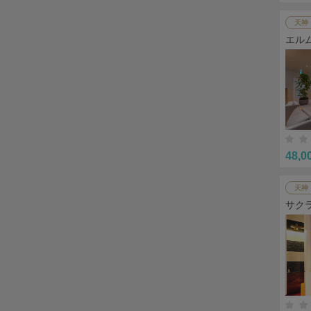
天神
エル
48,0
天神
サク