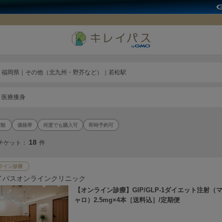
福岡県｜その他（北九州・野芥など）｜若松駅
医療痩身
価格帯
何度でも購入可
即時予約可
18
チケット：
件
ライン診療
イパスオンラインクリニック
【オンライン診療】GIP/GLP-1ダイエット注射（
ャロ）2.5mg×4本［送料込］/定期便