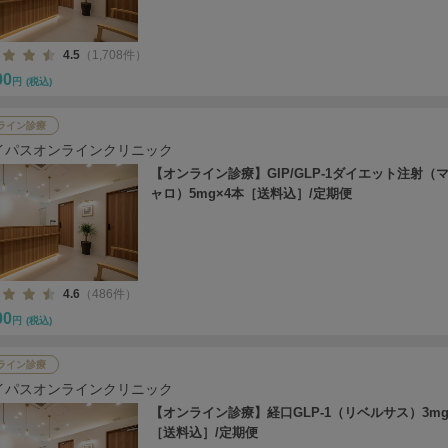
4.5
（1,708件）
00
円
(税込)
ライン診療
イパスオンラインクリニック
【オンライン診療】GIP/GLP-1ダイエット注射（
ャロ）5mg×4本［送料込］/定期便
4.6
（486件）
00
円
(税込)
ライン診療
イパスオンラインクリニック
【オンライン診療】経口GLP-1（リベルサス）3mg
［送料込］/定期便