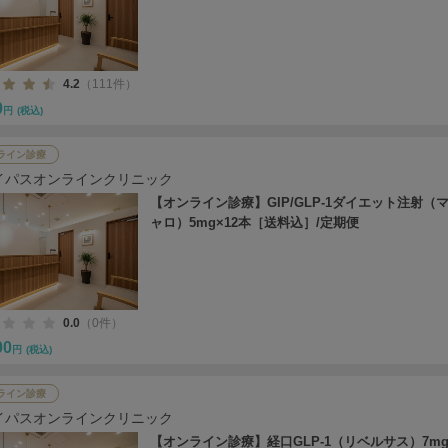
4.2
（111件）
0
円
(税込)
ライン診療
イパスオンラインクリニック
【オンライン診療】GIP/GLP-1ダイエット注射（
ャロ）5mg×12本［送料込］/定期便
0.0
（0件）
00
円
(税込)
ライン診療
イパスオンラインクリニック
【オンライン診療】経口GLP-1（リベルサス）7mg