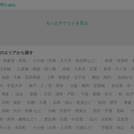
00
円
(税込)
もっとチケットを見る
のエリアから探す
・表参道・原宿
その他（京橋・天王寺・泉佐野など）
銀座・有楽町・
日本橋
心斎橋・難波・四ツ橋
赤坂・六本木・広尾
新宿・代々木・
池袋・大塚・高田馬場
上野・秋葉原・北千住
横浜・関内
自由が丘
川・学芸大学
神戸・三ノ宮・岡本
大阪・梅田・淀屋橋
名古屋・栄
博多
仙台
那覇
大宮・浦和・戸田
千葉・船橋・市川
柏・松
天神・薬院
札幌・大通
広島・福山・尾道など
秋田・横手
青森
高崎・渋川・前橋 など
川崎・宮前平・青葉台
西宮・芦屋・尼崎
洲・赤羽・練馬など）
恵比寿・目黒・中目黒
品川・浜松町・五反田
市ヶ谷・永田町
その他（大和・上大岡・六浦など）
宇都宮・烏山