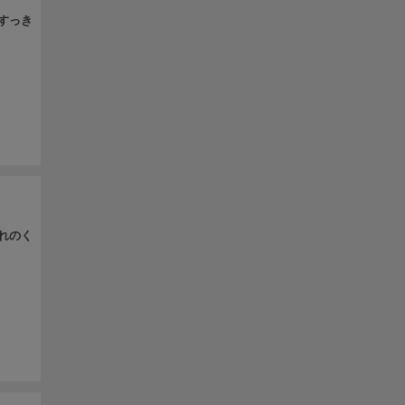
/すっき
憧れのく