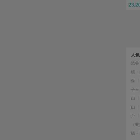
23,2
人気
渋谷
橋・
保
子玉
山
山
戸
（豊
橋・