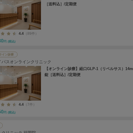
［送料込］/定期便
4.4
（89件）
30
円
(税込)
ライン診療
イパスオンラインクリニック
【オンライン診療】経口GLP-1（リベルサス）14mg
錠［送料込］/定期便
4.4
（7件）
50
円
(税込)
ムクリニック 福岡院