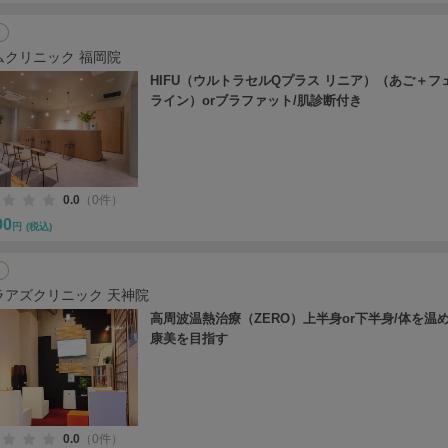
ムクリニック 福岡院
HIFU（ウルトラセルQプラス リニア）（あご＋フ
ライン）orブラファット/肌診断付き
0.0
（0件）
00
円
(税込)
ラアズクリニック 天神院
高周波温熱治療（ZERO）上半身or下半身/体を温
康美を目指す
0.0
（0件）