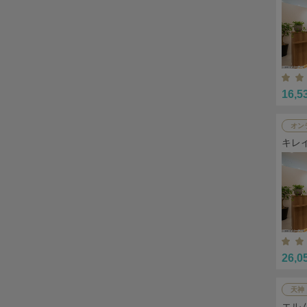
16,5
オン
キレ
26,0
天神
エル