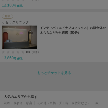
12,100
円
(税込)
難波
ケセラクリニック
インディバ（エドナプロマックス）お腹全体や
太ももなどから選択（50分）
0.0
（0件）
13,860
円
(税込)
もっとチケットを見る
人気のエリアから探す
渋谷・表参道・原宿
その他（京橋・天王寺・泉佐野など）
銀