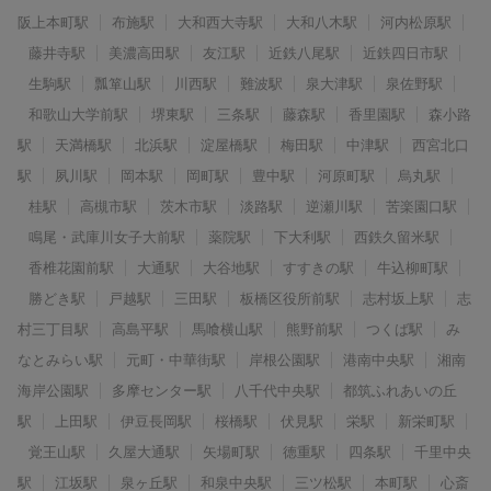
阪上本町駅
布施駅
大和西大寺駅
大和八木駅
河内松原駅
藤井寺駅
美濃高田駅
友江駅
近鉄八尾駅
近鉄四日市駅
生駒駅
瓢箪山駅
川西駅
難波駅
泉大津駅
泉佐野駅
和歌山大学前駅
堺東駅
三条駅
藤森駅
香里園駅
森小路
駅
天満橋駅
北浜駅
淀屋橋駅
梅田駅
中津駅
西宮北口
駅
夙川駅
岡本駅
岡町駅
豊中駅
河原町駅
烏丸駅
桂駅
高槻市駅
茨木市駅
淡路駅
逆瀬川駅
苦楽園口駅
鳴尾・武庫川女子大前駅
薬院駅
下大利駅
西鉄久留米駅
香椎花園前駅
大通駅
大谷地駅
すすきの駅
牛込柳町駅
勝どき駅
戸越駅
三田駅
板橋区役所前駅
志村坂上駅
志
村三丁目駅
高島平駅
馬喰横山駅
熊野前駅
つくば駅
み
なとみらい駅
元町・中華街駅
岸根公園駅
港南中央駅
湘南
海岸公園駅
多摩センター駅
八千代中央駅
都筑ふれあいの丘
駅
上田駅
伊豆長岡駅
桜橋駅
伏見駅
栄駅
新栄町駅
覚王山駅
久屋大通駅
矢場町駅
徳重駅
四条駅
千里中央
駅
江坂駅
泉ヶ丘駅
和泉中央駅
三ツ松駅
本町駅
心斎