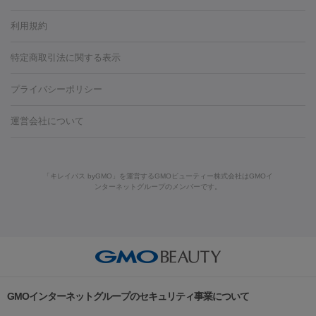
容内服
タトゥー除去
医療痩身
傷跡治療
医療脱毛（おなか）
疲
利用規約
薬剤
労回復点滴・疲労回復注射
くま治療
切開施術
デリケートゾー
リジェノックス
クレヴィエル
ファットインパクト
ヒアルロニ
ほくろ・いぼ
ンケア
ホワイトニング
わきが治療
カベリン
隆鼻術
医療
特定商取引法に関する表示
ダーゼ
サリチル酸マクロゴールピーリング
ボライト
幹細胞培
CO2レーザー
脱毛（お尻）
ショッピングリフト
ガミースマイル治療
レーザ
養上清液
プライバシーポリシー
ー治療（しみ・くすみ）
水光注射（しみ・くすみ）
RF治療
レ
小顔・フェイスライン
ーザー治療（毛穴・ニキビ跡）
涙袋ヒアルロン酸
顎ヒアルロン
機器
運営会社について
HIFU（ハイフ）
糸リフト
ショッピングリフト
酸
唇ヒアルロン酸注射
水光注射（毛穴・ニキビ跡）
鼻ヒアル
ルメッカ
プラズマシャワー
ウルトラセルQプラス
BBL光治
ロン酸注射
医療脱毛（うなじ）
ヒアルロン酸注射（豊胸）
レ
痩身・ダイエット
療
メディオスター
ジェネシス
ウルトラアクセント
ウルト
ーザー治療（黒ずみ）
医療脱毛（指）
ダイエット点滴・ ダイエ
脂肪溶解注射
BNLS・BNLS neo
カベリン
輪郭注射（MLM）
「キレイパス byGMO」を運営するGMOビューティー株式会社はGMOイ
ラフォーマー（ウルトラフォーマーⅢ）
サーマクール
イントラ
ンターネットグループのメンバーです。
ット注射
レーザーピーリング
レーザー治療（しみスポット照
脂肪冷却
セル
イントラジェン
QスイッチYAGレーザー
Qスイッチルビ
射）
ベルベットスキン
レーザー治療（赤み改善）
マイクロボ
ーレーザー
ヴァンキッシュ
ミラドライ
フォトRF
美肌
トックス（ボトックスリフト）
クリーニング
GLP-1
セラミッ
美容点滴
美容注射
ケミカルピーリング
マッサージピール
その他
ク治療
医療脱毛（ヒゲ）
ポテンツァ
トラネキサム酸
ジェ
イオン導入
エレクトロポレーション
レーザーピーリング
美
リードファインリフト
肩こり注射
ドラッグデリバリー（ポテン
ントルマックスプロ
イボ取り
シミ取り
シミ取り（皮膚科）
容内服
ツァ）
ハイドラジェントル
ルメッカ
ジェネシス
リジュラン
ラ
GMOインターネットグループのセキュリティ事業について
イムライト
Vビーム
シルファーム
スネコス
インモード