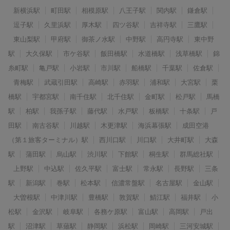
新横浜駅
町田駅
相模原駅
八王子駅
関内駅
鎌倉駅
逗子駅
久里浜駅
厚木駅
四ツ谷駅
吉祥寺駅
三鷹駅
東山梨駅
甲府駅
御茶ノ水駅
中野駅
高円寺駅
東中野
駅
大久保駅
市ケ谷駅
飯田橋駅
水道橋駅
浅草橋駅
錦
糸町駅
亀戸駅
小岩駅
市川駅
船橋駅
千葉駅
佐倉駅
青梅駅
武蔵引田駅
高崎駅
赤羽駅
浦和駅
大宮駅
栗
橋駅
宇都宮駅
南千住駅
北千住駅
金町駅
松戸駅
馬橋
駅
柏駅
我孫子駅
藤代駅
水戸駅
板橋駅
十条駅
戸
田駅
南古谷駅
川越駅
木更津駅
海浜幕張駅
成田空港
（第１旅客ターミナル）駅
西川口駅
川口駅
大井町駅
大森
駅
蒲田駅
烏山駅
渋川駅
下館駅
桐生駅
群馬総社駅
上野駅
中込駅
佐久平駅
富士駅
常永駅
長野駅
三条
駅
新潟駅
巻駅
松本駅
信濃常盤駅
名古屋駅
金山駅
大曽根駅
中津川駅
豊橋駅
敦賀駅
鯖江駅
福井駅
小
松駅
金沢駅
岐阜駅
各務ケ原駅
富山駅
高岡駅
戸出
駅
沼津駅
草薙駅
静岡駅
浜松駅
岡崎駅
三河安城駅