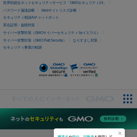
疲労回復・健康
世界初総合ネットセキュリティサービス「GMOセキュリティ24」
オリジオ
ミラノリピール
サーマジェン
リバースピール
パスワード漏洩診断
Webサイトリスク診断
プラセンタ注射
にんにく注射
オンダリフト
ジュベルック
ルビーフラクショナル
セキュリティ相談AIチャットボット
実在証明・盗聴対策
医療脱毛
サイバー攻撃対策（GMOサイバーセキュリティ byイエラエ）
医療脱毛（VIO）
医療脱毛
サイバー攻撃対策（GMO Flatt Security）
なりすまし対策
セキュリティ事業の軌跡
その他
二重埋没
アートメイク
ガミースマイル治療
オフィスホワイト
ニング
ピアス穴あけ
無料診断