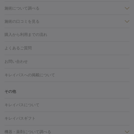
施術について調べる
施術の口コミを見る
美白
白玉点滴・白玉注射
高濃度ビタミンC点滴
美容内服
フォトフェイシャルM22
フラクショナルレーザー
レーザートーニ
購入から利用までの流れ
ング
ケミカルピーリング
プラセンタ注射
イオン導入
しみ・そばかす・肝斑
よくあるご質問
HIFU（ハイフ）
白玉点滴・白玉注射
高濃度ビタミンC点滴
フォトフェイシャル
レーザートーニング
ピコレーザートーニン
糸リフト
ボトックス
ボツリヌストキシン
エレクトロポレー
グ
フォトシルクプラス
美容内服
お問い合わせ
ション
ダーマペン
ピコフラクショナルレーザー
ピコレーザー
トーニング
ハイドラフェイシャル
マッサージピール
脂肪溶解
キレイパスへの掲載について
しわ・たるみ
注射
美容点滴・美容注射
フォトRF
PRP皮膚再生療法
脂肪
ヒアルロン酸注射
ボトックス注射
ボツリヌストキシン注射
水
冷却
医療脱毛（顔）
医療脱毛（全身）
医療脱毛（あし）
その他
光注射
PRP皮膚再生療法
RF治療（テノール）
スネコス注射
医療脱毛（VIO）
水光注射（ハリ・美肌）
レーザー治療（ハ
美容内服
キレイパスについて
リ・美肌）
光治療（フォトフェイシャルなど）
アートメイク
毛穴・ニキビ跡
BNLS
二重埋没
医療脱毛（背中）
医療脱毛（うで）
医療
キレイパスギフト
フラクショナルレーザー
ピコフラクショナルレーザー
ダーマペ
脱毛（脇）
にんにく注射
ピアス穴あけ
AGA
医療脱毛
ン
機器・薬剤について調べる
ハイドラフェイシャル
ベルベットスキン
ポテンツァ
美
（胸）
ほくろ・いぼ切除
レーザー治療（ほくろ・いぼ除去）