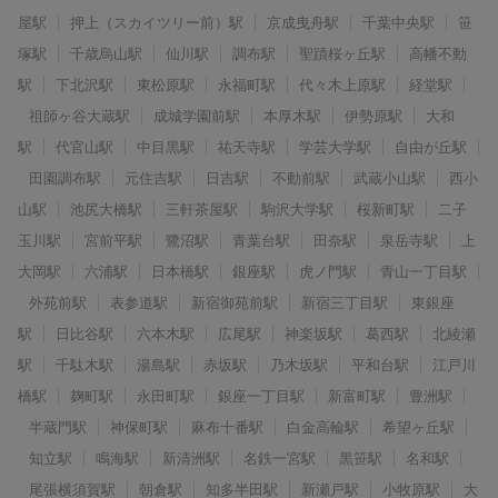
屋駅
押上（スカイツリー前）駅
京成曳舟駅
千葉中央駅
笹
塚駅
千歳烏山駅
仙川駅
調布駅
聖蹟桜ヶ丘駅
高幡不動
駅
下北沢駅
東松原駅
永福町駅
代々木上原駅
経堂駅
祖師ヶ谷大蔵駅
成城学園前駅
本厚木駅
伊勢原駅
大和
駅
代官山駅
中目黒駅
祐天寺駅
学芸大学駅
自由が丘駅
田園調布駅
元住吉駅
日吉駅
不動前駅
武蔵小山駅
西小
山駅
池尻大橋駅
三軒茶屋駅
駒沢大学駅
桜新町駅
二子
玉川駅
宮前平駅
鷺沼駅
青葉台駅
田奈駅
泉岳寺駅
上
大岡駅
六浦駅
日本橋駅
銀座駅
虎ノ門駅
青山一丁目駅
外苑前駅
表参道駅
新宿御苑前駅
新宿三丁目駅
東銀座
駅
日比谷駅
六本木駅
広尾駅
神楽坂駅
葛西駅
北綾瀬
駅
千駄木駅
湯島駅
赤坂駅
乃木坂駅
平和台駅
江戸川
橋駅
麹町駅
永田町駅
銀座一丁目駅
新富町駅
豊洲駅
半蔵門駅
神保町駅
麻布十番駅
白金高輪駅
希望ヶ丘駅
知立駅
鳴海駅
新清洲駅
名鉄一宮駅
黒笹駅
名和駅
尾張横須賀駅
朝倉駅
知多半田駅
新瀬戸駅
小牧原駅
大