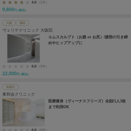
4.0
（1件）
9,800
円
(税込)
大阪
梅田
ヴェリテクリニック 大阪院
エムスカルプト（お腹 or お尻）/腹部の引き締
めやヒップアップに
0.0
（0件）
22,000
円
(税込)
高槻市
東和会クリニック
医療痩身（ヴィーナスフリーズ）全顔/1人3枚
まで利用OK
0.0
（0件）