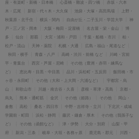
座・有楽町・新橋・日本橋
心斎橋・難波・四ツ橋
赤坂・六本
木・広尾
新宿・代々木・大久保
池袋・大塚・高田馬場
上野・
秋葉原・北千住
横浜・関内
自由が丘・二子玉川・学芸大学
神
戸・三ノ宮・岡本
大阪・梅田・淀屋橋
名古屋・栄・金山
博
多
仙台
那覇
大宮・浦和・戸田
千葉・船橋・市川
柏・
松戸・流山
天神・薬院
札幌・大通
広島・福山・尾道など
秋田・横手
青森・八戸
高崎・渋川・前橋 など
川崎・宮前
平・青葉台
西宮・芦屋・尼崎
その他（豊洲・赤羽・練馬な
ど）
恵比寿・目黒・中目黒
品川・浜松町・五反田
飯田橋・市
ヶ谷・永田町
その他（大和・上大岡・六浦など）
宇都宮・烏
山
和歌山市
川越・南古谷・久喜
彦根・草津・高島
京都・
烏丸
熊本・通町筋
金沢
その他（姫路）
その他
岡山・
倉敷
高松
桑名・四日市
中野・吉祥寺・立川
下北沢・成城
学園前・町田
浜松・静岡
藤沢・鎌倉・厚木
その他（我孫子な
ど）
その他（函館など）
津・伊勢
大分・別府
山梨・甲
府
新潟・三条
岐阜・大垣・各務ヶ原
鹿児島・郡元
川西・