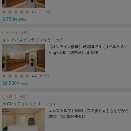
4.2
（111件）
8,750
円
(税込)
オンライン診療
キレイパスオンラインクリニック
【オンライン診療】経口GLP-1（リベルサス）
7mg×30錠［送料込］/定期便
4.4
（89件）
16,530
円
(税込)
大阪
梅田
M.CLINIC（エムクリニック）
エムスカルプトNEO（二の腕や太ももなどから
選択）4回/部分痩せに