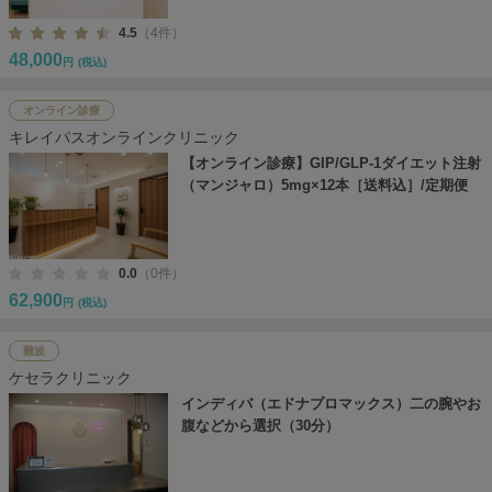
4.5
（4件）
48,000
円
(税込)
オンライン診療
キレイパスオンラインクリニック
【オンライン診療】GIP/GLP-1ダイエット注射
（マンジャロ）5mg×12本［送料込］/定期便
0.0
（0件）
62,900
円
(税込)
難波
ケセラクリニック
インディバ（エドナプロマックス）二の腕やお
腹などから選択（30分）