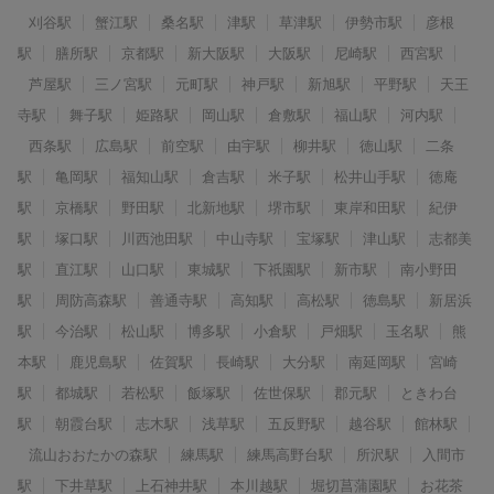
刈谷駅
蟹江駅
桑名駅
津駅
草津駅
伊勢市駅
彦根
駅
膳所駅
京都駅
新大阪駅
大阪駅
尼崎駅
西宮駅
芦屋駅
三ノ宮駅
元町駅
神戸駅
新旭駅
平野駅
天王
寺駅
舞子駅
姫路駅
岡山駅
倉敷駅
福山駅
河内駅
西条駅
広島駅
前空駅
由宇駅
柳井駅
徳山駅
二条
駅
亀岡駅
福知山駅
倉吉駅
米子駅
松井山手駅
徳庵
駅
京橋駅
野田駅
北新地駅
堺市駅
東岸和田駅
紀伊
駅
塚口駅
川西池田駅
中山寺駅
宝塚駅
津山駅
志都美
駅
直江駅
山口駅
東城駅
下祇園駅
新市駅
南小野田
駅
周防高森駅
善通寺駅
高知駅
高松駅
徳島駅
新居浜
駅
今治駅
松山駅
博多駅
小倉駅
戸畑駅
玉名駅
熊
本駅
鹿児島駅
佐賀駅
長崎駅
大分駅
南延岡駅
宮崎
駅
都城駅
若松駅
飯塚駅
佐世保駅
郡元駅
ときわ台
駅
朝霞台駅
志木駅
浅草駅
五反野駅
越谷駅
館林駅
流山おおたかの森駅
練馬駅
練馬高野台駅
所沢駅
入間市
駅
下井草駅
上石神井駅
本川越駅
堀切菖蒲園駅
お花茶