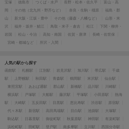
宝塚
徳島市
つくば・水戸
長野・松本・佐久平
富山・高
岡
その他（北九州・野芥など）
奈良・生駒・橿原
福島・郡
山
新大阪・江坂・豊中
その他（藤森・八幡など）
山形・米
沢
福井・坂井・鯖江
鳥取・米子・倉吉
松江
下関・柳井・
岩国
松山・今治
高知・南国
佐賀・唐津
長崎・佐世保
宮崎・都城など
所沢・入間
人気の駅から探す
函館駅
札幌駅
江別駅
岩見沢駅
旭川駅
帯広駅
千歳
駅
上野幌駅
秋田駅
青森駅
鶴岡駅
米沢駅
仙台駅
東照宮駅
あおば通駅
郡山駅
新橋駅
品川駅
川崎駅
横浜駅
戸塚駅
大船駅
藤沢駅
平塚駅
小田原駅
熱海
駅
大崎駅
五反田駅
目黒駅
恵比寿駅
渋谷駅
原宿駅
代々木駅
新宿駅
高田馬場駅
目白駅
池袋駅
大塚駅
駒込駅
日暮里駅
御徒町駅
秋葉原駅
神田駅
有楽町駅
浜松町駅
田町駅
登戸駅
南多摩駅
立川駅
西国分寺駅