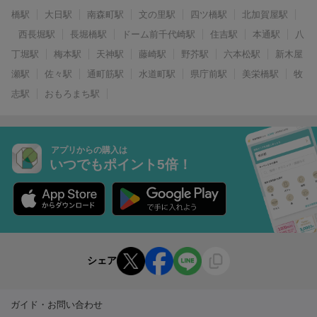
橋駅
大日駅
南森町駅
文の里駅
四ツ橋駅
北加賀屋駅
西長堀駅
長堀橋駅
ドーム前千代崎駅
住吉駅
本通駅
八
丁堀駅
梅本駅
天神駅
藤崎駅
野芥駅
六本松駅
新木屋
瀬駅
佐々駅
通町筋駅
水道町駅
県庁前駅
美栄橋駅
牧
志駅
おもろまち駅
アプリからの購入は
いつでもポイント5倍！
シェア
ガイド・お問い合わせ