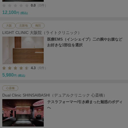
0.0
（0件）
12,100
円
(税込)
大阪
北新地
梅田
LIGHT CLINIC 大阪院（ライトクリニック）
医療EMS（インシェイプ）二の腕やお腹など
お好きな1部位を選択
4.3
（6件）
5,980
円
(税込)
心斎橋
Dual Clinic SHINSAIBASHI（デュアルクリニック 心斎橋）
テスラフォーマー/引き締まった魅惑のボディ
へ