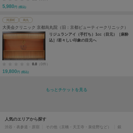
5,980
円
(税込)
河原町
烏丸
大美会クリニック 京都烏丸院（旧：京都ビューティークリニック）
リジュランアイ（手打ち）1cc（目元）［麻酔
込］/若々しい印象の目元へ
0.0
（0件）
19,800
円
(税込)
もっとチケットを見る
人気のエリアから探す
渋谷・表参道・原宿
その他（京橋・天王寺・泉佐野など）
銀