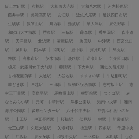
阪上本町駅
布施駅
大和西大寺駅
大和八木駅
河内松原駅
藤井寺駅
美濃高田駅
友江駅
近鉄八尾駅
近鉄四日市駅
生駒駅
瓢箪山駅
川西駅
難波駅
泉大津駅
泉佐野駅
和歌山大学前駅
堺東駅
三条駅
藤森駅
香里園駅
森小路
駅
天満橋駅
北浜駅
淀屋橋駅
梅田駅
中津駅
西宮北口
駅
夙川駅
岡本駅
岡町駅
豊中駅
河原町駅
烏丸駅
桂駅
高槻市駅
茨木市駅
淡路駅
逆瀬川駅
苦楽園口駅
鳴尾・武庫川女子大前駅
薬院駅
下大利駅
西鉄久留米駅
香椎花園前駅
大通駅
大谷地駅
すすきの駅
牛込柳町駅
勝どき駅
戸越駅
三田駅
板橋区役所前駅
志村坂上駅
志
村三丁目駅
高島平駅
馬喰横山駅
熊野前駅
つくば駅
み
なとみらい駅
元町・中華街駅
岸根公園駅
港南中央駅
湘南
海岸公園駅
多摩センター駅
八千代中央駅
都筑ふれあいの丘
駅
上田駅
伊豆長岡駅
桜橋駅
伏見駅
栄駅
新栄町駅
覚王山駅
久屋大通駅
矢場町駅
徳重駅
四条駅
千里中央
駅
江坂駅
泉ヶ丘駅
和泉中央駅
三ツ松駅
本町駅
心斎