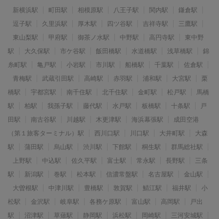
新横浜駅
町田駅
相模原駅
八王子駅
関内駅
鎌倉駅
逗子駅
久里浜駅
厚木駅
四ツ谷駅
吉祥寺駅
三鷹駅
東山梨駅
甲府駅
御茶ノ水駅
中野駅
高円寺駅
東中野
駅
大久保駅
市ケ谷駅
飯田橋駅
水道橋駅
浅草橋駅
錦
糸町駅
亀戸駅
小岩駅
市川駅
船橋駅
千葉駅
佐倉駅
青梅駅
武蔵引田駅
高崎駅
赤羽駅
浦和駅
大宮駅
栗
橋駅
宇都宮駅
南千住駅
北千住駅
金町駅
松戸駅
馬橋
駅
柏駅
我孫子駅
藤代駅
水戸駅
板橋駅
十条駅
戸
田駅
南古谷駅
川越駅
木更津駅
海浜幕張駅
成田空港
（第１旅客ターミナル）駅
西川口駅
川口駅
大井町駅
大森
駅
蒲田駅
烏山駅
渋川駅
下館駅
桐生駅
群馬総社駅
上野駅
中込駅
佐久平駅
富士駅
常永駅
長野駅
三条
駅
新潟駅
巻駅
松本駅
信濃常盤駅
名古屋駅
金山駅
大曽根駅
中津川駅
豊橋駅
敦賀駅
鯖江駅
福井駅
小
松駅
金沢駅
岐阜駅
各務ケ原駅
富山駅
高岡駅
戸出
駅
沼津駅
草薙駅
静岡駅
浜松駅
岡崎駅
三河安城駅