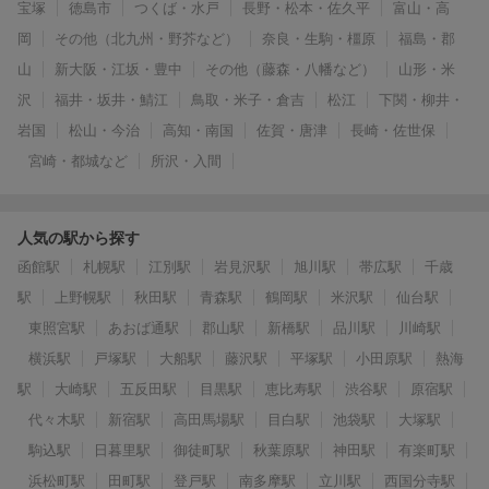
宝塚
徳島市
つくば・水戸
長野・松本・佐久平
富山・高
岡
その他（北九州・野芥など）
奈良・生駒・橿原
福島・郡
山
新大阪・江坂・豊中
その他（藤森・八幡など）
山形・米
沢
福井・坂井・鯖江
鳥取・米子・倉吉
松江
下関・柳井・
岩国
松山・今治
高知・南国
佐賀・唐津
長崎・佐世保
宮崎・都城など
所沢・入間
人気の駅から探す
函館駅
札幌駅
江別駅
岩見沢駅
旭川駅
帯広駅
千歳
駅
上野幌駅
秋田駅
青森駅
鶴岡駅
米沢駅
仙台駅
東照宮駅
あおば通駅
郡山駅
新橋駅
品川駅
川崎駅
横浜駅
戸塚駅
大船駅
藤沢駅
平塚駅
小田原駅
熱海
駅
大崎駅
五反田駅
目黒駅
恵比寿駅
渋谷駅
原宿駅
代々木駅
新宿駅
高田馬場駅
目白駅
池袋駅
大塚駅
駒込駅
日暮里駅
御徒町駅
秋葉原駅
神田駅
有楽町駅
浜松町駅
田町駅
登戸駅
南多摩駅
立川駅
西国分寺駅