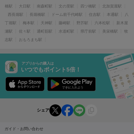
橋駅
大日駅
南森町駅
文の里駅
四ツ橋駅
北加賀屋駅
西長堀駅
長堀橋駅
ドーム前千代崎駅
住吉駅
本通駅
八
丁堀駅
梅本駅
天神駅
藤崎駅
野芥駅
六本松駅
新木屋
瀬駅
佐々駅
通町筋駅
水道町駅
県庁前駅
美栄橋駅
牧
志駅
おもろまち駅
アプリからの購入は
いつでもポイント5倍！
シェア
ガイド・お問い合わせ