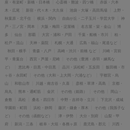
座・有楽町・新橋・日本橋
心斎橋・難波・四ツ橋
赤坂・六本
木・広尾
新宿・代々木・大久保
池袋・大塚・高田馬場
上野・
秋葉原・北千住
横浜・関内
自由が丘・二子玉川・学芸大学
神
戸・三ノ宮・岡本
大阪・梅田・淀屋橋
名古屋・栄・金山
博
多
仙台
那覇
大宮・浦和・戸田
千葉・船橋・市川
柏・
松戸・流山
天神・薬院
札幌・大通
広島・福山・尾道など
秋田・横手
青森・八戸
高崎・渋川・前橋 など
川崎・宮前
平・青葉台
西宮・芦屋・尼崎
その他（豊洲・赤羽・練馬な
ど）
恵比寿・目黒・中目黒
品川・浜松町・五反田
飯田橋・市
ヶ谷・永田町
その他（大和・上大岡・六浦など）
宇都宮・烏
山
和歌山市
川越・南古谷・久喜
彦根・草津・高島
京都・
烏丸
熊本・通町筋
金沢
その他（姫路）
その他
岡山・
倉敷
高松
桑名・四日市
中野・吉祥寺・立川
下北沢・成城
学園前・町田
浜松・静岡
藤沢・鎌倉・厚木
その他（我孫子な
ど）
その他（函館など）
津・伊勢
大分・別府
山梨・甲
府
新潟・三条
岐阜・大垣・各務ヶ原
鹿児島・郡元
川西・