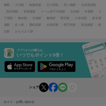
橋駅
大日駅
南森町駅
文の里駅
四ツ橋駅
北加賀屋駅
西長堀駅
長堀橋駅
ドーム前千代崎駅
住吉駅
本通駅
八
丁堀駅
梅本駅
天神駅
藤崎駅
野芥駅
六本松駅
新木屋
瀬駅
佐々駅
通町筋駅
水道町駅
県庁前駅
美栄橋駅
牧
志駅
おもろまち駅
アプリからの購入は
いつでもポイント5倍！
シェア
ガイド・お問い合わせ