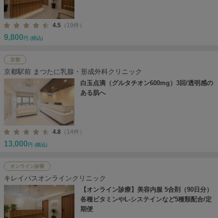
4.5
（19件）
9,800
円
(税込)
京都
京都駅前 まつたに乳腺・形成外科クリニック
白玉点滴（グルタチオン600mg）3回/透明感の
ある肌へ
4.8
（14件）
13,000
円
(税込)
オンライン診療
キレイパスオンラインクリニック
【オンライン診療】美容内服 5合剤（90日分）
各種ビタミンやL-システインなど5種類配合/定
期便