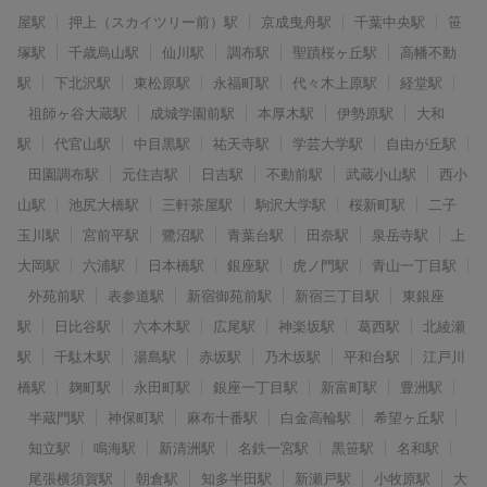
屋駅
押上（スカイツリー前）駅
京成曳舟駅
千葉中央駅
笹
塚駅
千歳烏山駅
仙川駅
調布駅
聖蹟桜ヶ丘駅
高幡不動
駅
下北沢駅
東松原駅
永福町駅
代々木上原駅
経堂駅
祖師ヶ谷大蔵駅
成城学園前駅
本厚木駅
伊勢原駅
大和
駅
代官山駅
中目黒駅
祐天寺駅
学芸大学駅
自由が丘駅
田園調布駅
元住吉駅
日吉駅
不動前駅
武蔵小山駅
西小
山駅
池尻大橋駅
三軒茶屋駅
駒沢大学駅
桜新町駅
二子
玉川駅
宮前平駅
鷺沼駅
青葉台駅
田奈駅
泉岳寺駅
上
大岡駅
六浦駅
日本橋駅
銀座駅
虎ノ門駅
青山一丁目駅
外苑前駅
表参道駅
新宿御苑前駅
新宿三丁目駅
東銀座
駅
日比谷駅
六本木駅
広尾駅
神楽坂駅
葛西駅
北綾瀬
駅
千駄木駅
湯島駅
赤坂駅
乃木坂駅
平和台駅
江戸川
橋駅
麹町駅
永田町駅
銀座一丁目駅
新富町駅
豊洲駅
半蔵門駅
神保町駅
麻布十番駅
白金高輪駅
希望ヶ丘駅
知立駅
鳴海駅
新清洲駅
名鉄一宮駅
黒笹駅
名和駅
尾張横須賀駅
朝倉駅
知多半田駅
新瀬戸駅
小牧原駅
大