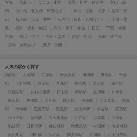
宝塚
徳島市
つくば・水戸
長野・松本・佐久平
富山・高
岡
その他（北九州・野芥など）
奈良・生駒・橿原
福島・郡
山
新大阪・江坂・豊中
その他（藤森・八幡など）
山形・米
沢
福井・坂井・鯖江
鳥取・米子・倉吉
松江
下関・柳井・
岩国
松山・今治
高知・南国
佐賀・唐津
長崎・佐世保
宮崎・都城など
所沢・入間
人気の駅から探す
函館駅
札幌駅
江別駅
岩見沢駅
旭川駅
帯広駅
千歳
駅
上野幌駅
秋田駅
青森駅
鶴岡駅
米沢駅
仙台駅
東照宮駅
あおば通駅
郡山駅
新橋駅
品川駅
川崎駅
横浜駅
戸塚駅
大船駅
藤沢駅
平塚駅
小田原駅
熱海
駅
大崎駅
五反田駅
目黒駅
恵比寿駅
渋谷駅
原宿駅
代々木駅
新宿駅
高田馬場駅
目白駅
池袋駅
大塚駅
駒込駅
日暮里駅
御徒町駅
秋葉原駅
神田駅
有楽町駅
浜松町駅
田町駅
登戸駅
南多摩駅
立川駅
西国分寺駅