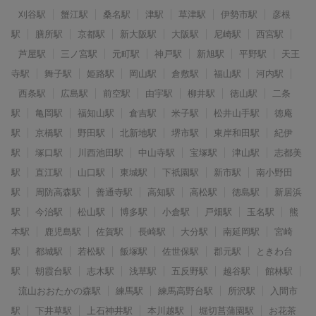
刈谷駅
蟹江駅
桑名駅
津駅
草津駅
伊勢市駅
彦根
駅
膳所駅
京都駅
新大阪駅
大阪駅
尼崎駅
西宮駅
芦屋駅
三ノ宮駅
元町駅
神戸駅
新旭駅
平野駅
天王
寺駅
舞子駅
姫路駅
岡山駅
倉敷駅
福山駅
河内駅
西条駅
広島駅
前空駅
由宇駅
柳井駅
徳山駅
二条
駅
亀岡駅
福知山駅
倉吉駅
米子駅
松井山手駅
徳庵
駅
京橋駅
野田駅
北新地駅
堺市駅
東岸和田駅
紀伊
駅
塚口駅
川西池田駅
中山寺駅
宝塚駅
津山駅
志都美
駅
直江駅
山口駅
東城駅
下祇園駅
新市駅
南小野田
駅
周防高森駅
善通寺駅
高知駅
高松駅
徳島駅
新居浜
駅
今治駅
松山駅
博多駅
小倉駅
戸畑駅
玉名駅
熊
本駅
鹿児島駅
佐賀駅
長崎駅
大分駅
南延岡駅
宮崎
駅
都城駅
若松駅
飯塚駅
佐世保駅
郡元駅
ときわ台
駅
朝霞台駅
志木駅
浅草駅
五反野駅
越谷駅
館林駅
流山おおたかの森駅
練馬駅
練馬高野台駅
所沢駅
入間市
駅
下井草駅
上石神井駅
本川越駅
堀切菖蒲園駅
お花茶