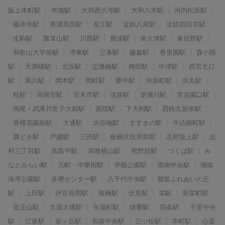
阪上本町駅
布施駅
大和西大寺駅
大和八木駅
河内松原駅
藤井寺駅
美濃高田駅
友江駅
近鉄八尾駅
近鉄四日市駅
生駒駅
瓢箪山駅
川西駅
難波駅
泉大津駅
泉佐野駅
和歌山大学前駅
堺東駅
三条駅
藤森駅
香里園駅
森小路
駅
天満橋駅
北浜駅
淀屋橋駅
梅田駅
中津駅
西宮北口
駅
夙川駅
岡本駅
岡町駅
豊中駅
河原町駅
烏丸駅
桂駅
高槻市駅
茨木市駅
淡路駅
逆瀬川駅
苦楽園口駅
鳴尾・武庫川女子大前駅
薬院駅
下大利駅
西鉄久留米駅
香椎花園前駅
大通駅
大谷地駅
すすきの駅
牛込柳町駅
勝どき駅
戸越駅
三田駅
板橋区役所前駅
志村坂上駅
志
村三丁目駅
高島平駅
馬喰横山駅
熊野前駅
つくば駅
み
なとみらい駅
元町・中華街駅
岸根公園駅
港南中央駅
湘南
海岸公園駅
多摩センター駅
八千代中央駅
都筑ふれあいの丘
駅
上田駅
伊豆長岡駅
桜橋駅
伏見駅
栄駅
新栄町駅
覚王山駅
久屋大通駅
矢場町駅
徳重駅
四条駅
千里中央
駅
江坂駅
泉ヶ丘駅
和泉中央駅
三ツ松駅
本町駅
心斎