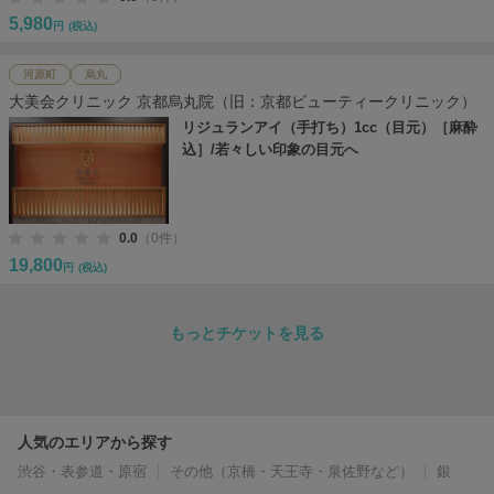
5,980
円
(税込)
河原町
烏丸
大美会クリニック 京都烏丸院（旧：京都ビューティークリニック）
リジュランアイ（手打ち）1cc（目元）［麻酔
込］/若々しい印象の目元へ
0.0
（0件）
19,800
円
(税込)
もっとチケットを見る
人気のエリアから探す
渋谷・表参道・原宿
その他（京橋・天王寺・泉佐野など）
銀