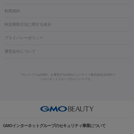
容内服
タトゥー除去
医療痩身
傷跡治療
医療脱毛（おなか）
疲
利用規約
薬剤
労回復点滴・疲労回復注射
くま治療
切開施術
デリケートゾー
リジェノックス
クレヴィエル
ファットインパクト
ヒアルロニ
ほくろ・いぼ
ンケア
ホワイトニング
わきが治療
カベリン
隆鼻術
医療
特定商取引法に関する表示
ダーゼ
サリチル酸マクロゴールピーリング
ボライト
幹細胞培
CO2レーザー
脱毛（お尻）
ショッピングリフト
ガミースマイル治療
レーザ
養上清液
プライバシーポリシー
ー治療（しみ・くすみ）
水光注射（しみ・くすみ）
RF治療
レ
小顔・フェイスライン
ーザー治療（毛穴・ニキビ跡）
涙袋ヒアルロン酸
顎ヒアルロン
機器
運営会社について
HIFU（ハイフ）
糸リフト
ショッピングリフト
酸
唇ヒアルロン酸注射
水光注射（毛穴・ニキビ跡）
鼻ヒアル
ルメッカ
プラズマシャワー
ウルトラセルQプラス
BBL光治
ロン酸注射
医療脱毛（うなじ）
ヒアルロン酸注射（豊胸）
レ
痩身・ダイエット
療
メディオスター
ジェネシス
ウルトラアクセント
ウルト
ーザー治療（黒ずみ）
医療脱毛（指）
ダイエット点滴・ ダイエ
脂肪溶解注射
BNLS・BNLS neo
カベリン
輪郭注射（MLM）
「キレイパス byGMO」を運営するGMOビューティー株式会社はGMOイ
ラフォーマー（ウルトラフォーマーⅢ）
サーマクール
イントラ
ンターネットグループのメンバーです。
ット注射
レーザーピーリング
レーザー治療（しみスポット照
脂肪冷却
セル
イントラジェン
QスイッチYAGレーザー
Qスイッチルビ
射）
ベルベットスキン
レーザー治療（赤み改善）
マイクロボ
ーレーザー
ヴァンキッシュ
ミラドライ
フォトRF
美肌
トックス（ボトックスリフト）
クリーニング
GLP-1
セラミッ
美容点滴
美容注射
ケミカルピーリング
マッサージピール
その他
ク治療
医療脱毛（ヒゲ）
ポテンツァ
トラネキサム酸
ジェ
イオン導入
エレクトロポレーション
レーザーピーリング
美
リードファインリフト
肩こり注射
ドラッグデリバリー（ポテン
ントルマックスプロ
イボ取り
シミ取り
シミ取り（皮膚科）
容内服
ツァ）
ハイドラジェントル
ルメッカ
ジェネシス
リジュラン
ラ
GMOインターネットグループのセキュリティ事業について
イムライト
Vビーム
シルファーム
スネコス
インモード