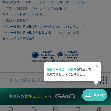
疲労回復・健康
世界初総合ネットセキュリティサービス「GMOセキュリティ24」
オリジオ
ミラノリピール
サーマジェン
リバースピール
パスワード漏洩診断
Webサイトリスク診断
プラセンタ注射
にんにく注射
オンダリフト
ジュベルック
ルビーフラクショナル
セキュリティ相談AIチャットボット
実在証明・盗聴対策
医療脱毛
サイバー攻撃対策（GMOサイバーセキュリティ byイエラエ）
医療脱毛（VIO）
医療脱毛
サイバー攻撃対策（GMO Flatt Security）
なりすまし対策
セキュリティ事業の軌跡
その他
二重埋没
アートメイク
ガミースマイル治療
オフィスホワイト
ニング
ピアス穴あけ
機器名
や
部位
、
回数券
を指定して
検索できるようになりました
絞り込む
無料診断