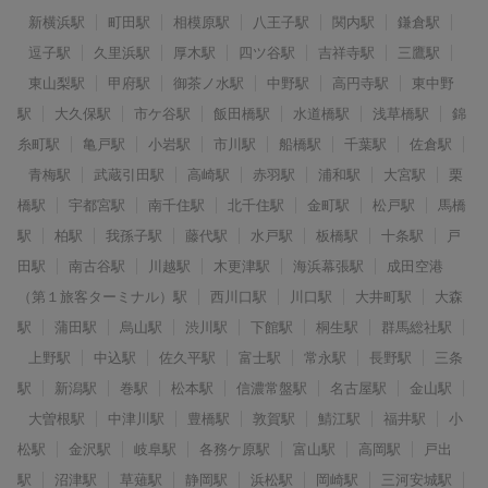
新横浜駅
町田駅
相模原駅
八王子駅
関内駅
鎌倉駅
逗子駅
久里浜駅
厚木駅
四ツ谷駅
吉祥寺駅
三鷹駅
東山梨駅
甲府駅
御茶ノ水駅
中野駅
高円寺駅
東中野
駅
大久保駅
市ケ谷駅
飯田橋駅
水道橋駅
浅草橋駅
錦
糸町駅
亀戸駅
小岩駅
市川駅
船橋駅
千葉駅
佐倉駅
青梅駅
武蔵引田駅
高崎駅
赤羽駅
浦和駅
大宮駅
栗
橋駅
宇都宮駅
南千住駅
北千住駅
金町駅
松戸駅
馬橋
駅
柏駅
我孫子駅
藤代駅
水戸駅
板橋駅
十条駅
戸
田駅
南古谷駅
川越駅
木更津駅
海浜幕張駅
成田空港
（第１旅客ターミナル）駅
西川口駅
川口駅
大井町駅
大森
駅
蒲田駅
烏山駅
渋川駅
下館駅
桐生駅
群馬総社駅
上野駅
中込駅
佐久平駅
富士駅
常永駅
長野駅
三条
駅
新潟駅
巻駅
松本駅
信濃常盤駅
名古屋駅
金山駅
大曽根駅
中津川駅
豊橋駅
敦賀駅
鯖江駅
福井駅
小
松駅
金沢駅
岐阜駅
各務ケ原駅
富山駅
高岡駅
戸出
駅
沼津駅
草薙駅
静岡駅
浜松駅
岡崎駅
三河安城駅