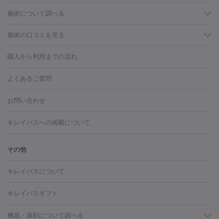
施術について調べる
施術の口コミを見る
美白
白玉点滴・白玉注射
高濃度ビタミンC点滴
美容内服
フォトフェイシャルM22
フラクショナルレーザー
レーザートーニ
購入から利用までの流れ
ング
ケミカルピーリング
プラセンタ注射
イオン導入
しみ・そばかす・肝斑
よくあるご質問
HIFU（ハイフ）
白玉点滴・白玉注射
高濃度ビタミンC点滴
フォトフェイシャル
レーザートーニング
ピコレーザートーニン
糸リフト
ボトックス
ボツリヌストキシン
エレクトロポレー
グ
フォトシルクプラス
美容内服
お問い合わせ
ション
ダーマペン
ピコフラクショナルレーザー
ピコレーザー
トーニング
ハイドラフェイシャル
マッサージピール
脂肪溶解
キレイパスへの掲載について
しわ・たるみ
注射
美容点滴・美容注射
フォトRF
PRP皮膚再生療法
脂肪
ヒアルロン酸注射
ボトックス注射
ボツリヌストキシン注射
水
冷却
医療脱毛（顔）
医療脱毛（全身）
医療脱毛（あし）
その他
光注射
PRP皮膚再生療法
RF治療（テノール）
スネコス注射
医療脱毛（VIO）
水光注射（ハリ・美肌）
レーザー治療（ハ
美容内服
キレイパスについて
リ・美肌）
光治療（フォトフェイシャルなど）
アートメイク
毛穴・ニキビ跡
BNLS
二重埋没
医療脱毛（背中）
医療脱毛（うで）
医療
キレイパスギフト
フラクショナルレーザー
ピコフラクショナルレーザー
ダーマペ
脱毛（脇）
にんにく注射
ピアス穴あけ
AGA
医療脱毛
ン
機器・薬剤について調べる
ハイドラフェイシャル
ベルベットスキン
ポテンツァ
美
（胸）
ほくろ・いぼ切除
レーザー治療（ほくろ・いぼ除去）