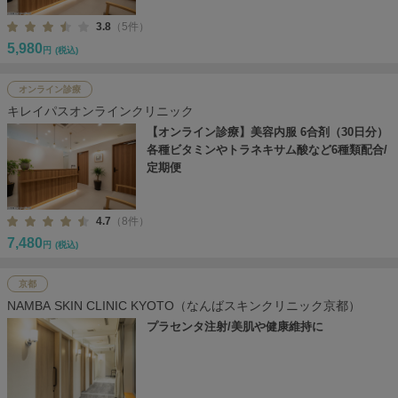
3.8
（5件）
5,980
円
(税込)
オンライン診療
キレイパスオンラインクリニック
【オンライン診療】美容内服 6合剤（30日分）
各種ビタミンやトラネキサム酸など6種類配合/
定期便
4.7
（8件）
7,480
円
(税込)
京都
NAMBA SKIN CLINIC KYOTO（なんばスキンクリニック京都）
プラセンタ注射/美肌や健康維持に