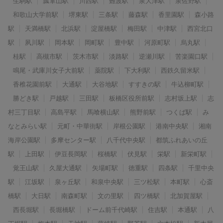
生駒駅
瓢箪山駅
川西駅
難波駅
泉大津駅
泉佐野駅
和歌山大学前駅
堺東駅
三条駅
藤森駅
香里園駅
森小路
駅
天満橋駅
北浜駅
淀屋橋駅
梅田駅
中津駅
西宮北口
駅
夙川駅
岡本駅
岡町駅
豊中駅
河原町駅
烏丸駅
桂駅
高槻市駅
茨木市駅
淡路駅
逆瀬川駅
苦楽園口駅
鳴尾・武庫川女子大前駅
薬院駅
下大利駅
西鉄久留米駅
香椎花園前駅
大通駅
大谷地駅
すすきの駅
牛込柳町駅
勝どき駅
戸越駅
三田駅
板橋区役所前駅
志村坂上駅
志
村三丁目駅
高島平駅
馬喰横山駅
熊野前駅
つくば駅
み
なとみらい駅
元町・中華街駅
岸根公園駅
港南中央駅
湘南
海岸公園駅
多摩センター駅
八千代中央駅
都筑ふれあいの丘
駅
上田駅
伊豆長岡駅
桜橋駅
伏見駅
栄駅
新栄町駅
覚王山駅
久屋大通駅
矢場町駅
徳重駅
四条駅
千里中央
駅
江坂駅
泉ヶ丘駅
和泉中央駅
三ツ松駅
本町駅
心斎
橋駅
大日駅
南森町駅
文の里駅
四ツ橋駅
北加賀屋駅
西長堀駅
長堀橋駅
ドーム前千代崎駅
住吉駅
本通駅
八