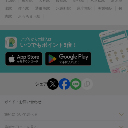
丁堀駅
梅本駅
天神駅
藤崎駅
野芥駅
六本松駅
新木屋
瀬駅
佐々駅
通町筋駅
水道町駅
県庁前駅
美栄橋駅
牧
志駅
おもろまち駅
アプリからの購入は
いつでもポイント5倍！
シェア
ガイド・お問い合わせ
施術について調べる
施術の口コミを見る
美白