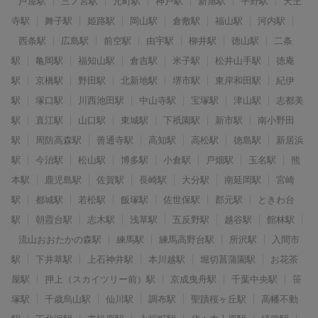
芦屋駅
三ノ宮駅
元町駅
神戸駅
新旭駅
平野駅
天王
寺駅
舞子駅
姫路駅
岡山駅
倉敷駅
福山駅
河内駅
西条駅
広島駅
前空駅
由宇駅
柳井駅
徳山駅
二条
駅
亀岡駅
福知山駅
倉吉駅
米子駅
松井山手駅
徳庵
駅
京橋駅
野田駅
北新地駅
堺市駅
東岸和田駅
紀伊
駅
塚口駅
川西池田駅
中山寺駅
宝塚駅
津山駅
志都美
駅
直江駅
山口駅
東城駅
下祇園駅
新市駅
南小野田
駅
周防高森駅
善通寺駅
高知駅
高松駅
徳島駅
新居浜
駅
今治駅
松山駅
博多駅
小倉駅
戸畑駅
玉名駅
熊
本駅
鹿児島駅
佐賀駅
長崎駅
大分駅
南延岡駅
宮崎
駅
都城駅
若松駅
飯塚駅
佐世保駅
郡元駅
ときわ台
駅
朝霞台駅
志木駅
浅草駅
五反野駅
越谷駅
館林駅
流山おおたかの森駅
練馬駅
練馬高野台駅
所沢駅
入間市
駅
下井草駅
上石神井駅
本川越駅
堀切菖蒲園駅
お花茶
屋駅
押上（スカイツリー前）駅
京成曳舟駅
千葉中央駅
笹
塚駅
千歳烏山駅
仙川駅
調布駅
聖蹟桜ヶ丘駅
高幡不動