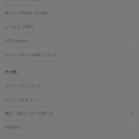
白玉点滴・白玉注射
高濃度ビタミンC点滴
美容内服
フォトフェイシャルM22
フラクショナルレーザー
レーザートーニ
購入から利用までの流れ
ング
ケミカルピーリング
プラセンタ注射
イオン導入
しみ・そばかす・肝斑
よくあるご質問
HIFU（ハイフ）
白玉点滴・白玉注射
高濃度ビタミンC点滴
フォトフェイシャル
レーザートーニング
ピコレーザートーニン
糸リフト
ボトックス
ボツリヌストキシン
エレクトロポレー
グ
フォトシルクプラス
美容内服
お問い合わせ
ション
ダーマペン
ピコフラクショナルレーザー
ピコレーザー
トーニング
ハイドラフェイシャル
マッサージピール
脂肪溶解
キレイパスへの掲載について
しわ・たるみ
注射
美容点滴・美容注射
フォトRF
PRP皮膚再生療法
脂肪
ヒアルロン酸注射
ボトックス注射
ボツリヌストキシン注射
水
冷却
医療脱毛（顔）
医療脱毛（全身）
医療脱毛（あし）
その他
光注射
PRP皮膚再生療法
RF治療（テノール）
スネコス注射
医療脱毛（VIO）
水光注射（ハリ・美肌）
レーザー治療（ハ
美容内服
キレイパスについて
リ・美肌）
光治療（フォトフェイシャルなど）
アートメイク
毛穴・ニキビ跡
BNLS
二重埋没
医療脱毛（背中）
医療脱毛（うで）
医療
キレイパスギフト
フラクショナルレーザー
ピコフラクショナルレーザー
ダーマペ
脱毛（脇）
にんにく注射
ピアス穴あけ
AGA
医療脱毛
ン
機器・薬剤について調べる
ハイドラフェイシャル
ベルベットスキン
ポテンツァ
美
（胸）
ほくろ・いぼ切除
レーザー治療（ほくろ・いぼ除去）
容内服
タトゥー除去
医療痩身
傷跡治療
医療脱毛（おなか）
疲
利用規約
薬剤
労回復点滴・疲労回復注射
くま治療
切開施術
デリケートゾー
リジェノックス
クレヴィエル
ファットインパクト
ヒアルロニ
ほくろ・いぼ