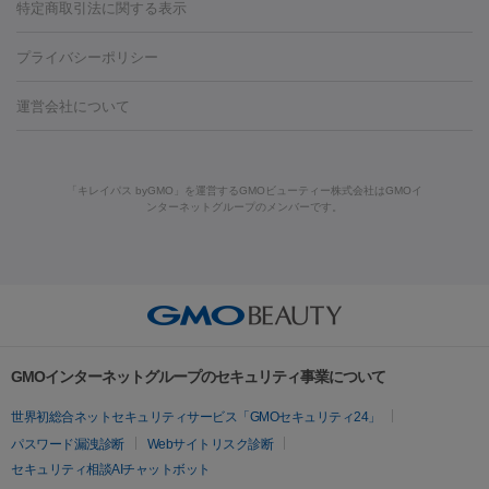
ンケア
ホワイトニング
わきが治療
カベリン
隆鼻術
医療
特定商取引法に関する表示
ダーゼ
サリチル酸マクロゴールピーリング
ボライト
幹細胞培
CO2レーザー
脱毛（お尻）
ショッピングリフト
ガミースマイル治療
レーザ
養上清液
プライバシーポリシー
ー治療（しみ・くすみ）
水光注射（しみ・くすみ）
RF治療
レ
小顔・フェイスライン
ーザー治療（毛穴・ニキビ跡）
涙袋ヒアルロン酸
顎ヒアルロン
機器
運営会社について
HIFU（ハイフ）
糸リフト
ショッピングリフト
酸
唇ヒアルロン酸注射
水光注射（毛穴・ニキビ跡）
鼻ヒアル
ルメッカ
プラズマシャワー
ウルトラセルQプラス
BBL光治
ロン酸注射
医療脱毛（うなじ）
ヒアルロン酸注射（豊胸）
レ
痩身・ダイエット
療
メディオスター
ジェネシス
ウルトラアクセント
ウルト
ーザー治療（黒ずみ）
医療脱毛（指）
ダイエット点滴・ ダイエ
脂肪溶解注射
BNLS・BNLS neo
カベリン
輪郭注射（MLM）
「キレイパス byGMO」を運営するGMOビューティー株式会社はGMOイ
ラフォーマー（ウルトラフォーマーⅢ）
サーマクール
イントラ
ンターネットグループのメンバーです。
ット注射
レーザーピーリング
レーザー治療（しみスポット照
脂肪冷却
セル
イントラジェン
QスイッチYAGレーザー
Qスイッチルビ
射）
ベルベットスキン
レーザー治療（赤み改善）
マイクロボ
ーレーザー
ヴァンキッシュ
ミラドライ
フォトRF
美肌
トックス（ボトックスリフト）
クリーニング
GLP-1
セラミッ
美容点滴
美容注射
ケミカルピーリング
マッサージピール
その他
ク治療
医療脱毛（ヒゲ）
ポテンツァ
トラネキサム酸
ジェ
イオン導入
エレクトロポレーション
レーザーピーリング
美
リードファインリフト
肩こり注射
ドラッグデリバリー（ポテン
ントルマックスプロ
イボ取り
シミ取り
シミ取り（皮膚科）
容内服
ツァ）
ハイドラジェントル
ルメッカ
ジェネシス
リジュラン
ラ
GMOインターネットグループのセキュリティ事業について
イムライト
Vビーム
シルファーム
スネコス
インモード
疲労回復・健康
世界初総合ネットセキュリティサービス「GMOセキュリティ24」
オリジオ
ミラノリピール
サーマジェン
リバースピール
パスワード漏洩診断
Webサイトリスク診断
プラセンタ注射
にんにく注射
オンダリフト
ジュベルック
ルビーフラクショナル
セキュリティ相談AIチャットボット