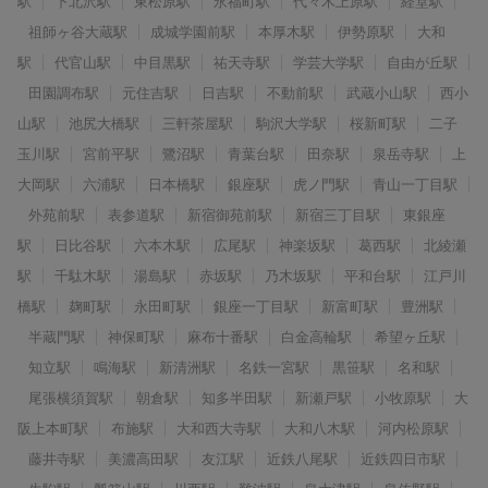
駅
下北沢駅
東松原駅
永福町駅
代々木上原駅
経堂駅
祖師ヶ谷大蔵駅
成城学園前駅
本厚木駅
伊勢原駅
大和
駅
代官山駅
中目黒駅
祐天寺駅
学芸大学駅
自由が丘駅
田園調布駅
元住吉駅
日吉駅
不動前駅
武蔵小山駅
西小
山駅
池尻大橋駅
三軒茶屋駅
駒沢大学駅
桜新町駅
二子
玉川駅
宮前平駅
鷺沼駅
青葉台駅
田奈駅
泉岳寺駅
上
大岡駅
六浦駅
日本橋駅
銀座駅
虎ノ門駅
青山一丁目駅
外苑前駅
表参道駅
新宿御苑前駅
新宿三丁目駅
東銀座
駅
日比谷駅
六本木駅
広尾駅
神楽坂駅
葛西駅
北綾瀬
駅
千駄木駅
湯島駅
赤坂駅
乃木坂駅
平和台駅
江戸川
橋駅
麹町駅
永田町駅
銀座一丁目駅
新富町駅
豊洲駅
半蔵門駅
神保町駅
麻布十番駅
白金高輪駅
希望ヶ丘駅
知立駅
鳴海駅
新清洲駅
名鉄一宮駅
黒笹駅
名和駅
尾張横須賀駅
朝倉駅
知多半田駅
新瀬戸駅
小牧原駅
大
阪上本町駅
布施駅
大和西大寺駅
大和八木駅
河内松原駅
藤井寺駅
美濃高田駅
友江駅
近鉄八尾駅
近鉄四日市駅