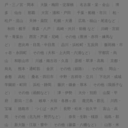
戸・三ノ宮・岡本
大阪・梅田・淀屋橋
名古屋・栄・金山
博
多
仙台
那覇
大宮・浦和・戸田
千葉・船橋・市川
柏・
松戸・流山
天神・薬院
札幌・大通
広島・福山・尾道など
秋田・横手
青森・八戸
高崎・渋川・前橋 など
川崎・宮前
平・青葉台
西宮・芦屋・尼崎
その他（豊洲・赤羽・練馬な
ど）
恵比寿・目黒・中目黒
品川・浜松町・五反田
飯田橋・市
ヶ谷・永田町
その他（大和・上大岡・六浦など）
宇都宮・烏
山
和歌山市
川越・南古谷・久喜
彦根・草津・高島
京都・
烏丸
熊本・通町筋
金沢
その他（姫路）
その他
岡山・
倉敷
高松
桑名・四日市
中野・吉祥寺・立川
下北沢・成城
学園前・町田
浜松・静岡
藤沢・鎌倉・厚木
その他（我孫子な
ど）
その他（函館など）
津・伊勢
大分・別府
山梨・甲
府
新潟・三条
岐阜・大垣・各務ヶ原
鹿児島・郡元
川西・
宝塚
徳島市
つくば・水戸
長野・松本・佐久平
富山・高
岡
その他（北九州・野芥など）
奈良・生駒・橿原
福島・郡
山
新大阪・江坂・豊中
その他（藤森・八幡など）
山形・米