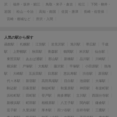
沢
福井・坂井・鯖江
鳥取・米子・倉吉
松江
下関・柳井・
岩国
松山・今治
高知・南国
佐賀・唐津
長崎・佐世保
宮崎・都城など
所沢・入間
人気の駅から探す
函館駅
札幌駅
江別駅
岩見沢駅
旭川駅
帯広駅
千歳
駅
上野幌駅
秋田駅
青森駅
鶴岡駅
米沢駅
仙台駅
東照宮駅
あおば通駅
郡山駅
新橋駅
品川駅
川崎駅
横浜駅
戸塚駅
大船駅
藤沢駅
平塚駅
小田原駅
熱海
駅
大崎駅
五反田駅
目黒駅
恵比寿駅
渋谷駅
原宿駅
代々木駅
新宿駅
高田馬場駅
目白駅
池袋駅
大塚駅
駒込駅
日暮里駅
御徒町駅
秋葉原駅
神田駅
有楽町駅
浜松町駅
田町駅
登戸駅
南多摩駅
立川駅
西国分寺駅
新横浜駅
町田駅
相模原駅
八王子駅
関内駅
鎌倉駅
逗子駅
久里浜駅
厚木駅
四ツ谷駅
吉祥寺駅
三鷹駅