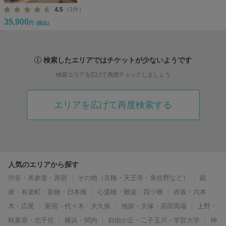
4.5
（3件）
35,900
円
(税込)
検索したエリアではチケットが少ないようです
検索エリアを広げて再度チェックしましょう
エリアを広げて再度検索する
人気のエリアから探す
渋谷・表参道・原宿
その他（京橋・天王寺・泉佐野など）
銀
座・有楽町・新橋・日本橋
心斎橋・難波・四ツ橋
赤坂・六本
木・広尾
新宿・代々木・大久保
池袋・大塚・高田馬場
上野・
秋葉原・北千住
横浜・関内
自由が丘・二子玉川・学芸大学
神