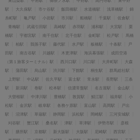
東山梨駅
甲府駅
御茶ノ水駅
中野駅
高円寺駅
東中野
駅
大久保駅
市ケ谷駅
飯田橋駅
水道橋駅
浅草橋駅
錦
糸町駅
亀戸駅
小岩駅
市川駅
船橋駅
千葉駅
佐倉駅
青梅駅
武蔵引田駅
高崎駅
赤羽駅
浦和駅
大宮駅
栗
橋駅
宇都宮駅
南千住駅
北千住駅
金町駅
松戸駅
馬橋
駅
柏駅
我孫子駅
藤代駅
水戸駅
板橋駅
十条駅
戸
田駅
南古谷駅
川越駅
木更津駅
海浜幕張駅
成田空港
（第１旅客ターミナル）駅
西川口駅
川口駅
大井町駅
大森
駅
蒲田駅
烏山駅
渋川駅
下館駅
桐生駅
群馬総社駅
上野駅
中込駅
佐久平駅
富士駅
常永駅
長野駅
三条
駅
新潟駅
巻駅
松本駅
信濃常盤駅
名古屋駅
金山駅
大曽根駅
中津川駅
豊橋駅
敦賀駅
鯖江駅
福井駅
小
松駅
金沢駅
岐阜駅
各務ケ原駅
富山駅
高岡駅
戸出
駅
沼津駅
草薙駅
静岡駅
浜松駅
岡崎駅
三河安城駅
刈谷駅
蟹江駅
桑名駅
津駅
草津駅
伊勢市駅
彦根
駅
膳所駅
京都駅
新大阪駅
大阪駅
尼崎駅
西宮駅