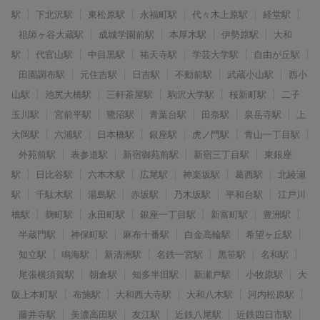
駅
下北沢駅
東松原駅
永福町駅
代々木上原駅
経堂駅
祖師ヶ谷大蔵駅
成城学園前駅
本厚木駅
伊勢原駅
大和
駅
代官山駅
中目黒駅
祐天寺駅
学芸大学駅
自由が丘駅
田園調布駅
元住吉駅
日吉駅
不動前駅
武蔵小山駅
西小
山駅
池尻大橋駅
三軒茶屋駅
駒沢大学駅
桜新町駅
二子
玉川駅
宮前平駅
鷺沼駅
青葉台駅
田奈駅
泉岳寺駅
上
大岡駅
六浦駅
日本橋駅
銀座駅
虎ノ門駅
青山一丁目駅
外苑前駅
表参道駅
新宿御苑前駅
新宿三丁目駅
東銀座
駅
日比谷駅
六本木駅
広尾駅
神楽坂駅
葛西駅
北綾瀬
駅
千駄木駅
湯島駅
赤坂駅
乃木坂駅
平和台駅
江戸川
橋駅
麹町駅
永田町駅
銀座一丁目駅
新富町駅
豊洲駅
半蔵門駅
神保町駅
麻布十番駅
白金高輪駅
希望ヶ丘駅
知立駅
鳴海駅
新清洲駅
名鉄一宮駅
黒笹駅
名和駅
尾張横須賀駅
朝倉駅
知多半田駅
新瀬戸駅
小牧原駅
大
阪上本町駅
布施駅
大和西大寺駅
大和八木駅
河内松原駅
藤井寺駅
美濃高田駅
友江駅
近鉄八尾駅
近鉄四日市駅