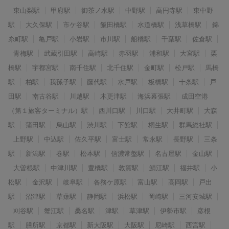
東山梨駅
甲府駅
御茶ノ水駅
中野駅
高円寺駅
東中野
駅
大久保駅
市ケ谷駅
飯田橋駅
水道橋駅
浅草橋駅
錦
糸町駅
亀戸駅
小岩駅
市川駅
船橋駅
千葉駅
佐倉駅
青梅駅
武蔵引田駅
高崎駅
赤羽駅
浦和駅
大宮駅
栗
橋駅
宇都宮駅
南千住駅
北千住駅
金町駅
松戸駅
馬橋
駅
柏駅
我孫子駅
藤代駅
水戸駅
板橋駅
十条駅
戸
田駅
南古谷駅
川越駅
木更津駅
海浜幕張駅
成田空港
（第１旅客ターミナル）駅
西川口駅
川口駅
大井町駅
大森
駅
蒲田駅
烏山駅
渋川駅
下館駅
桐生駅
群馬総社駅
上野駅
中込駅
佐久平駅
富士駅
常永駅
長野駅
三条
駅
新潟駅
巻駅
松本駅
信濃常盤駅
名古屋駅
金山駅
大曽根駅
中津川駅
豊橋駅
敦賀駅
鯖江駅
福井駅
小
松駅
金沢駅
岐阜駅
各務ケ原駅
富山駅
高岡駅
戸出
駅
沼津駅
草薙駅
静岡駅
浜松駅
岡崎駅
三河安城駅
刈谷駅
蟹江駅
桑名駅
津駅
草津駅
伊勢市駅
彦根
駅
膳所駅
京都駅
新大阪駅
大阪駅
尼崎駅
西宮駅