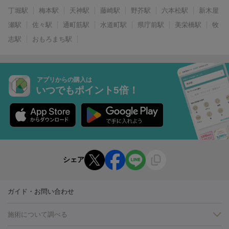
丁堀駅
梅本駅
天神駅
藤崎駅
野芥駅
六本松駅
新木屋
瀬駅
佐々駅
通町筋駅
水道町駅
県庁前駅
美栄橋駅
牧
志駅
おもろまち駅
アプリからの購入は
いつでもポイント5倍！
シェア
ガイド・お問い合わせ
施術について調べる