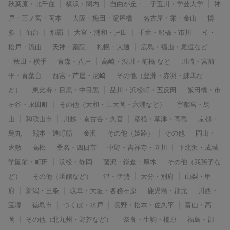
秋葉原・北千住
横浜・関内
自由が丘・二子玉川・学芸大学
神
戸・三ノ宮・岡本
大阪・梅田・淀屋橋
名古屋・栄・金山
博
多
仙台
那覇
大宮・浦和・戸田
千葉・船橋・市川
柏・
松戸・流山
天神・薬院
札幌・大通
広島・福山・尾道など
秋田・横手
青森・八戸
高崎・渋川・前橋 など
川崎・宮前
平・青葉台
西宮・芦屋・尼崎
その他（豊洲・赤羽・練馬な
ど）
恵比寿・目黒・中目黒
品川・浜松町・五反田
飯田橋・市
ヶ谷・永田町
その他（大和・上大岡・六浦など）
宇都宮・烏
山
和歌山市
川越・南古谷・久喜
彦根・草津・高島
京都・
烏丸
熊本・通町筋
金沢
その他（姫路）
その他
岡山・
倉敷
高松
桑名・四日市
中野・吉祥寺・立川
下北沢・成城
学園前・町田
浜松・静岡
藤沢・鎌倉・厚木
その他（我孫子な
ど）
その他（函館など）
津・伊勢
大分・別府
山梨・甲
府
新潟・三条
岐阜・大垣・各務ヶ原
鹿児島・郡元
川西・
宝塚
徳島市
つくば・水戸
長野・松本・佐久平
富山・高
岡
その他（北九州・野芥など）
奈良・生駒・橿原
福島・郡