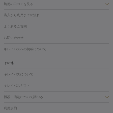
施術の口コミを見る
美白
白玉点滴・白玉注射
高濃度ビタミンC点滴
美容内服
フォトフェイシャルM22
フラクショナルレーザー
レーザートーニ
購入から利用までの流れ
ング
ケミカルピーリング
プラセンタ注射
イオン導入
しみ・そばかす・肝斑
よくあるご質問
HIFU（ハイフ）
白玉点滴・白玉注射
高濃度ビタミンC点滴
フォトフェイシャル
レーザートーニング
ピコレーザートーニン
糸リフト
ボトックス
ボツリヌストキシン
エレクトロポレー
グ
フォトシルクプラス
美容内服
お問い合わせ
ション
ダーマペン
ピコフラクショナルレーザー
ピコレーザー
トーニング
ハイドラフェイシャル
マッサージピール
脂肪溶解
キレイパスへの掲載について
しわ・たるみ
注射
美容点滴・美容注射
フォトRF
PRP皮膚再生療法
脂肪
ヒアルロン酸注射
ボトックス注射
ボツリヌストキシン注射
水
冷却
医療脱毛（顔）
医療脱毛（全身）
医療脱毛（あし）
その他
光注射
PRP皮膚再生療法
RF治療（テノール）
スネコス注射
医療脱毛（VIO）
水光注射（ハリ・美肌）
レーザー治療（ハ
美容内服
キレイパスについて
リ・美肌）
光治療（フォトフェイシャルなど）
アートメイク
毛穴・ニキビ跡
BNLS
二重埋没
医療脱毛（背中）
医療脱毛（うで）
医療
キレイパスギフト
フラクショナルレーザー
ピコフラクショナルレーザー
ダーマペ
脱毛（脇）
にんにく注射
ピアス穴あけ
AGA
医療脱毛
ン
機器・薬剤について調べる
ハイドラフェイシャル
ベルベットスキン
ポテンツァ
美
（胸）
ほくろ・いぼ切除
レーザー治療（ほくろ・いぼ除去）
容内服
タトゥー除去
医療痩身
傷跡治療
医療脱毛（おなか）
疲
利用規約
薬剤
労回復点滴・疲労回復注射
くま治療
切開施術
デリケートゾー