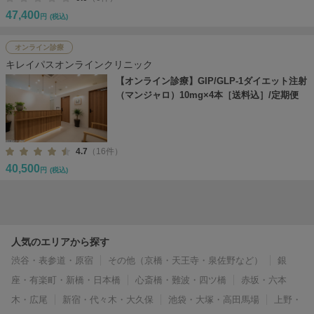
47,400
円
(税込)
オンライン診療
キレイパスオンラインクリニック
【オンライン診療】GIP/GLP-1ダイエット注射
（マンジャロ）10mg×4本［送料込］/定期便
4.7
（16件）
40,500
円
(税込)
人気のエリアから探す
渋谷・表参道・原宿
その他（京橋・天王寺・泉佐野など）
銀
座・有楽町・新橋・日本橋
心斎橋・難波・四ツ橋
赤坂・六本
木・広尾
新宿・代々木・大久保
池袋・大塚・高田馬場
上野・