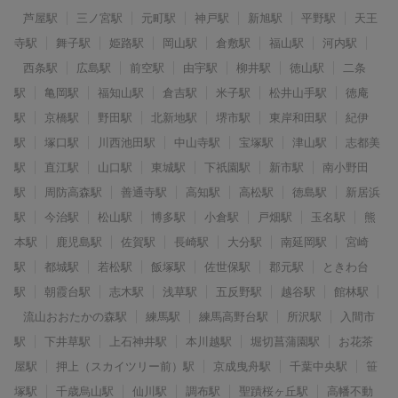
芦屋駅
三ノ宮駅
元町駅
神戸駅
新旭駅
平野駅
天王
寺駅
舞子駅
姫路駅
岡山駅
倉敷駅
福山駅
河内駅
西条駅
広島駅
前空駅
由宇駅
柳井駅
徳山駅
二条
駅
亀岡駅
福知山駅
倉吉駅
米子駅
松井山手駅
徳庵
駅
京橋駅
野田駅
北新地駅
堺市駅
東岸和田駅
紀伊
駅
塚口駅
川西池田駅
中山寺駅
宝塚駅
津山駅
志都美
駅
直江駅
山口駅
東城駅
下祇園駅
新市駅
南小野田
駅
周防高森駅
善通寺駅
高知駅
高松駅
徳島駅
新居浜
駅
今治駅
松山駅
博多駅
小倉駅
戸畑駅
玉名駅
熊
本駅
鹿児島駅
佐賀駅
長崎駅
大分駅
南延岡駅
宮崎
駅
都城駅
若松駅
飯塚駅
佐世保駅
郡元駅
ときわ台
駅
朝霞台駅
志木駅
浅草駅
五反野駅
越谷駅
館林駅
流山おおたかの森駅
練馬駅
練馬高野台駅
所沢駅
入間市
駅
下井草駅
上石神井駅
本川越駅
堀切菖蒲園駅
お花茶
屋駅
押上（スカイツリー前）駅
京成曳舟駅
千葉中央駅
笹
塚駅
千歳烏山駅
仙川駅
調布駅
聖蹟桜ヶ丘駅
高幡不動