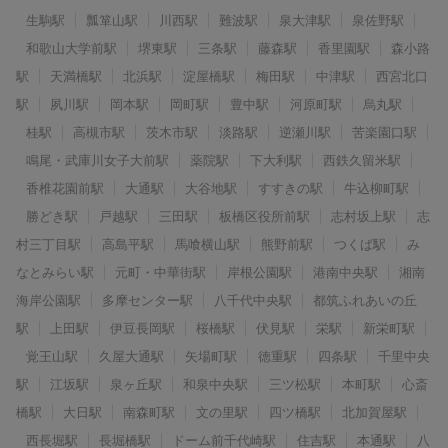
生駒駅
瓢箪山駅
川西駅
難波駅
泉大津駅
泉佐野駅
和歌山大学前駅
堺東駅
三条駅
藤森駅
香里園駅
森小路
駅
天満橋駅
北浜駅
淀屋橋駅
梅田駅
中津駅
西宮北口
駅
夙川駅
岡本駅
岡町駅
豊中駅
河原町駅
烏丸駅
桂駅
高槻市駅
茨木市駅
淡路駅
逆瀬川駅
苦楽園口駅
鳴尾・武庫川女子大前駅
薬院駅
下大利駅
西鉄久留米駅
香椎花園前駅
大通駅
大谷地駅
すすきの駅
牛込柳町駅
勝どき駅
戸越駅
三田駅
板橋区役所前駅
志村坂上駅
志
村三丁目駅
高島平駅
馬喰横山駅
熊野前駅
つくば駅
み
なとみらい駅
元町・中華街駅
岸根公園駅
港南中央駅
湘南
海岸公園駅
多摩センター駅
八千代中央駅
都筑ふれあいの丘
駅
上田駅
伊豆長岡駅
桜橋駅
伏見駅
栄駅
新栄町駅
覚王山駅
久屋大通駅
矢場町駅
徳重駅
四条駅
千里中央
駅
江坂駅
泉ヶ丘駅
和泉中央駅
三ツ松駅
本町駅
心斎
橋駅
大日駅
南森町駅
文の里駅
四ツ橋駅
北加賀屋駅
西長堀駅
長堀橋駅
ドーム前千代崎駅
住吉駅
本通駅
八