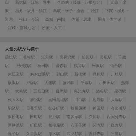
山
新大阪・江坂・豊中
その他（藤森・八幡など）
山形・米
沢
福井・坂井・鯖江
鳥取・米子・倉吉
松江
下関・柳井・
岩国
松山・今治
高知・南国
佐賀・唐津
長崎・佐世保
宮崎・都城など
所沢・入間
人気の駅から探す
函館駅
札幌駅
江別駅
岩見沢駅
旭川駅
帯広駅
千歳
駅
上野幌駅
秋田駅
青森駅
鶴岡駅
米沢駅
仙台駅
東照宮駅
あおば通駅
郡山駅
新橋駅
品川駅
川崎駅
横浜駅
戸塚駅
大船駅
藤沢駅
平塚駅
小田原駅
熱海
駅
大崎駅
五反田駅
目黒駅
恵比寿駅
渋谷駅
原宿駅
代々木駅
新宿駅
高田馬場駅
目白駅
池袋駅
大塚駅
駒込駅
日暮里駅
御徒町駅
秋葉原駅
神田駅
有楽町駅
浜松町駅
田町駅
登戸駅
南多摩駅
立川駅
西国分寺駅
新横浜駅
町田駅
相模原駅
八王子駅
関内駅
鎌倉駅
逗子駅
久里浜駅
厚木駅
四ツ谷駅
吉祥寺駅
三鷹駅