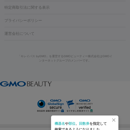
リジェノックス
クレヴィエル
ファットインパクト
ヒアルロニ
ほくろ・いぼ
ンケア
ホワイトニング
わきが治療
カベリン
隆鼻術
医療
特定商取引法に関する表示
ダーゼ
サリチル酸マクロゴールピーリング
ボライト
幹細胞培
CO2レーザー
脱毛（お尻）
ショッピングリフト
ガミースマイル治療
レーザ
養上清液
プライバシーポリシー
ー治療（しみ・くすみ）
水光注射（しみ・くすみ）
RF治療
レ
小顔・フェイスライン
ーザー治療（毛穴・ニキビ跡）
涙袋ヒアルロン酸
顎ヒアルロン
機器
運営会社について
HIFU（ハイフ）
糸リフト
ショッピングリフト
酸
唇ヒアルロン酸注射
水光注射（毛穴・ニキビ跡）
鼻ヒアル
ルメッカ
プラズマシャワー
ウルトラセルQプラス
BBL光治
ロン酸注射
医療脱毛（うなじ）
ヒアルロン酸注射（豊胸）
レ
痩身・ダイエット
療
メディオスター
ジェネシス
ウルトラアクセント
ウルト
ーザー治療（黒ずみ）
医療脱毛（指）
ダイエット点滴・ ダイエ
脂肪溶解注射
BNLS・BNLS neo
カベリン
輪郭注射（MLM）
「キレイパス byGMO」を運営するGMOビューティー株式会社はGMOイ
ラフォーマー（ウルトラフォーマーⅢ）
サーマクール
イントラ
ンターネットグループのメンバーです。
ット注射
レーザーピーリング
レーザー治療（しみスポット照
脂肪冷却
セル
イントラジェン
QスイッチYAGレーザー
Qスイッチルビ
射）
ベルベットスキン
レーザー治療（赤み改善）
マイクロボ
ーレーザー
ヴァンキッシュ
ミラドライ
フォトRF
美肌
トックス（ボトックスリフト）
クリーニング
GLP-1
セラミッ
美容点滴
美容注射
ケミカルピーリング
マッサージピール
その他
ク治療
医療脱毛（ヒゲ）
ポテンツァ
トラネキサム酸
ジェ
イオン導入
エレクトロポレーション
レーザーピーリング
美
リードファインリフト
肩こり注射
ドラッグデリバリー（ポテン
ントルマックスプロ
イボ取り
シミ取り
シミ取り（皮膚科）
容内服
ツァ）
ハイドラジェントル
ルメッカ
ジェネシス
リジュラン
ラ
イムライト
Vビーム
シルファーム
スネコス
インモード
疲労回復・健康
オリジオ
ミラノリピール
サーマジェン
リバースピール
機器名
や
部位
、
回数券
を指定して
プラセンタ注射
にんにく注射
オンダリフト
ジュベルック
ルビーフラクショナル
検索できるようになりました