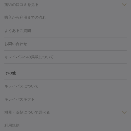
施術の口コミを見る
美白
白玉点滴・白玉注射
高濃度ビタミンC点滴
美容内服
フォトフェイシャルM22
フラクショナルレーザー
レーザートーニ
購入から利用までの流れ
ング
ケミカルピーリング
プラセンタ注射
イオン導入
しみ・そばかす・肝斑
よくあるご質問
HIFU（ハイフ）
白玉点滴・白玉注射
高濃度ビタミンC点滴
フォトフェイシャル
レーザートーニング
ピコレーザートーニン
糸リフト
ボトックス
ボツリヌストキシン
エレクトロポレー
グ
フォトシルクプラス
美容内服
お問い合わせ
ション
ダーマペン
ピコフラクショナルレーザー
ピコレーザー
トーニング
ハイドラフェイシャル
マッサージピール
脂肪溶解
キレイパスへの掲載について
しわ・たるみ
注射
美容点滴・美容注射
フォトRF
PRP皮膚再生療法
脂肪
ヒアルロン酸注射
ボトックス注射
ボツリヌストキシン注射
水
冷却
医療脱毛（顔）
医療脱毛（全身）
医療脱毛（あし）
その他
光注射
PRP皮膚再生療法
RF治療（テノール）
スネコス注射
医療脱毛（VIO）
水光注射（ハリ・美肌）
レーザー治療（ハ
美容内服
キレイパスについて
リ・美肌）
光治療（フォトフェイシャルなど）
アートメイク
毛穴・ニキビ跡
BNLS
二重埋没
医療脱毛（背中）
医療脱毛（うで）
医療
キレイパスギフト
フラクショナルレーザー
ピコフラクショナルレーザー
ダーマペ
脱毛（脇）
にんにく注射
ピアス穴あけ
AGA
医療脱毛
ン
機器・薬剤について調べる
ハイドラフェイシャル
ベルベットスキン
ポテンツァ
美
（胸）
ほくろ・いぼ切除
レーザー治療（ほくろ・いぼ除去）
容内服
タトゥー除去
医療痩身
傷跡治療
医療脱毛（おなか）
疲
利用規約
薬剤
労回復点滴・疲労回復注射
くま治療
切開施術
デリケートゾー