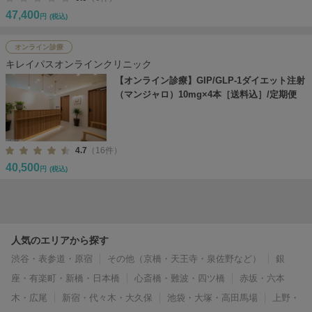
47,400
円
(税込)
オンライン診療
キレイパスオンラインクリニック
【オンライン診療】GIP/GLP-1ダイエット注射
（マンジャロ）10mg×4本［送料込］/定期便
4.7
（16件）
40,500
円
(税込)
人気のエリアから探す
渋谷・表参道・原宿
その他（京橋・天王寺・泉佐野など）
銀
座・有楽町・新橋・日本橋
心斎橋・難波・四ツ橋
赤坂・六本
木・広尾
新宿・代々木・大久保
池袋・大塚・高田馬場
上野・