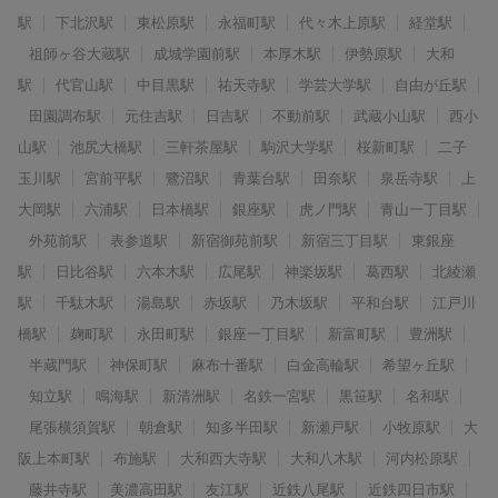
駅
下北沢駅
東松原駅
永福町駅
代々木上原駅
経堂駅
祖師ヶ谷大蔵駅
成城学園前駅
本厚木駅
伊勢原駅
大和
駅
代官山駅
中目黒駅
祐天寺駅
学芸大学駅
自由が丘駅
田園調布駅
元住吉駅
日吉駅
不動前駅
武蔵小山駅
西小
山駅
池尻大橋駅
三軒茶屋駅
駒沢大学駅
桜新町駅
二子
玉川駅
宮前平駅
鷺沼駅
青葉台駅
田奈駅
泉岳寺駅
上
大岡駅
六浦駅
日本橋駅
銀座駅
虎ノ門駅
青山一丁目駅
外苑前駅
表参道駅
新宿御苑前駅
新宿三丁目駅
東銀座
駅
日比谷駅
六本木駅
広尾駅
神楽坂駅
葛西駅
北綾瀬
駅
千駄木駅
湯島駅
赤坂駅
乃木坂駅
平和台駅
江戸川
橋駅
麹町駅
永田町駅
銀座一丁目駅
新富町駅
豊洲駅
半蔵門駅
神保町駅
麻布十番駅
白金高輪駅
希望ヶ丘駅
知立駅
鳴海駅
新清洲駅
名鉄一宮駅
黒笹駅
名和駅
尾張横須賀駅
朝倉駅
知多半田駅
新瀬戸駅
小牧原駅
大
阪上本町駅
布施駅
大和西大寺駅
大和八木駅
河内松原駅
藤井寺駅
美濃高田駅
友江駅
近鉄八尾駅
近鉄四日市駅