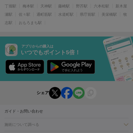
丁堀駅
梅本駅
天神駅
藤崎駅
野芥駅
六本松駅
新木屋
瀬駅
佐々駅
通町筋駅
水道町駅
県庁前駅
美栄橋駅
牧
志駅
おもろまち駅
アプリからの購入は
いつでもポイント5倍！
シェア
ガイド・お問い合わせ
施術について調べる