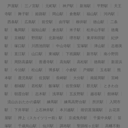
芦屋駅
三ノ宮駅
元町駅
神戸駅
新旭駅
平野駅
天王
寺駅
舞子駅
姫路駅
岡山駅
倉敷駅
福山駅
河内駅
西条駅
広島駅
前空駅
由宇駅
柳井駅
徳山駅
二条
駅
亀岡駅
福知山駅
倉吉駅
米子駅
松井山手駅
徳庵
駅
京橋駅
野田駅
北新地駅
堺市駅
東岸和田駅
紀伊
駅
塚口駅
川西池田駅
中山寺駅
宝塚駅
津山駅
志都美
駅
直江駅
山口駅
東城駅
下祇園駅
新市駅
南小野田
駅
周防高森駅
善通寺駅
高知駅
高松駅
徳島駅
新居浜
駅
今治駅
松山駅
博多駅
小倉駅
戸畑駅
玉名駅
熊
本駅
鹿児島駅
佐賀駅
長崎駅
大分駅
南延岡駅
宮崎
駅
都城駅
若松駅
飯塚駅
佐世保駅
郡元駅
ときわ台
駅
朝霞台駅
志木駅
浅草駅
五反野駅
越谷駅
館林駅
流山おおたかの森駅
練馬駅
練馬高野台駅
所沢駅
入間市
駅
下井草駅
上石神井駅
本川越駅
堀切菖蒲園駅
お花茶
屋駅
押上（スカイツリー前）駅
京成曳舟駅
千葉中央駅
笹
塚駅
千歳烏山駅
仙川駅
調布駅
聖蹟桜ヶ丘駅
高幡不動