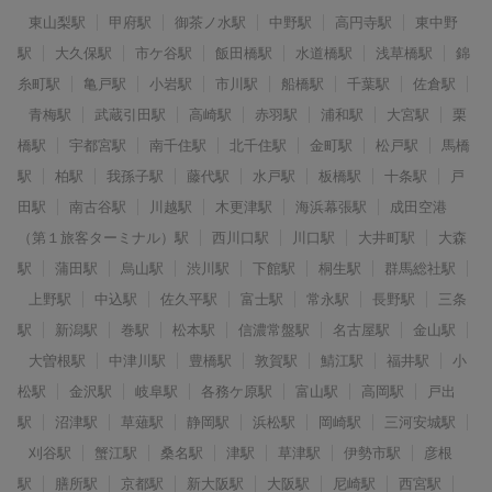
東山梨駅
甲府駅
御茶ノ水駅
中野駅
高円寺駅
東中野
駅
大久保駅
市ケ谷駅
飯田橋駅
水道橋駅
浅草橋駅
錦
糸町駅
亀戸駅
小岩駅
市川駅
船橋駅
千葉駅
佐倉駅
青梅駅
武蔵引田駅
高崎駅
赤羽駅
浦和駅
大宮駅
栗
橋駅
宇都宮駅
南千住駅
北千住駅
金町駅
松戸駅
馬橋
駅
柏駅
我孫子駅
藤代駅
水戸駅
板橋駅
十条駅
戸
田駅
南古谷駅
川越駅
木更津駅
海浜幕張駅
成田空港
（第１旅客ターミナル）駅
西川口駅
川口駅
大井町駅
大森
駅
蒲田駅
烏山駅
渋川駅
下館駅
桐生駅
群馬総社駅
上野駅
中込駅
佐久平駅
富士駅
常永駅
長野駅
三条
駅
新潟駅
巻駅
松本駅
信濃常盤駅
名古屋駅
金山駅
大曽根駅
中津川駅
豊橋駅
敦賀駅
鯖江駅
福井駅
小
松駅
金沢駅
岐阜駅
各務ケ原駅
富山駅
高岡駅
戸出
駅
沼津駅
草薙駅
静岡駅
浜松駅
岡崎駅
三河安城駅
刈谷駅
蟹江駅
桑名駅
津駅
草津駅
伊勢市駅
彦根
駅
膳所駅
京都駅
新大阪駅
大阪駅
尼崎駅
西宮駅