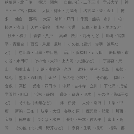
秋葉原・北千住
横浜・関内
自由が丘・二子玉川・学芸大学
神
戸・三ノ宮・岡本
大阪・梅田・淀屋橋
名古屋・栄・金山
博
多
仙台
那覇
大宮・浦和・戸田
千葉・船橋・市川
柏・
松戸・流山
天神・薬院
札幌・大通
広島・福山・尾道など
秋田・横手
青森・八戸
高崎・渋川・前橋 など
川崎・宮前
平・青葉台
西宮・芦屋・尼崎
その他（豊洲・赤羽・練馬な
ど）
恵比寿・目黒・中目黒
品川・浜松町・五反田
飯田橋・市
ヶ谷・永田町
その他（大和・上大岡・六浦など）
宇都宮・烏
山
和歌山市
川越・南古谷・久喜
彦根・草津・高島
京都・
烏丸
熊本・通町筋
金沢
その他（姫路）
その他
岡山・
倉敷
高松
桑名・四日市
中野・吉祥寺・立川
下北沢・成城
学園前・町田
浜松・静岡
藤沢・鎌倉・厚木
その他（我孫子な
ど）
その他（函館など）
津・伊勢
大分・別府
山梨・甲
府
新潟・三条
岐阜・大垣・各務ヶ原
鹿児島・郡元
川西・
宝塚
徳島市
つくば・水戸
長野・松本・佐久平
富山・高
岡
その他（北九州・野芥など）
奈良・生駒・橿原
福島・郡