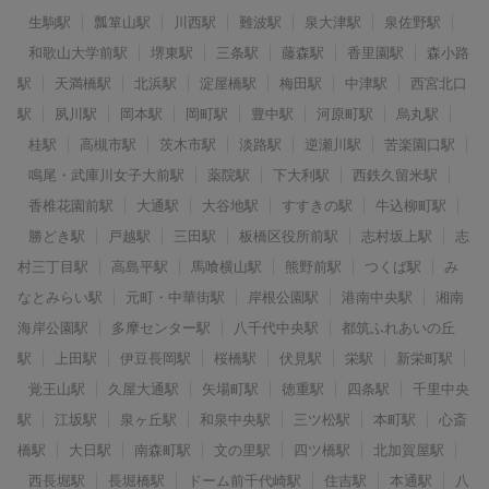
生駒駅
瓢箪山駅
川西駅
難波駅
泉大津駅
泉佐野駅
和歌山大学前駅
堺東駅
三条駅
藤森駅
香里園駅
森小路
駅
天満橋駅
北浜駅
淀屋橋駅
梅田駅
中津駅
西宮北口
駅
夙川駅
岡本駅
岡町駅
豊中駅
河原町駅
烏丸駅
桂駅
高槻市駅
茨木市駅
淡路駅
逆瀬川駅
苦楽園口駅
鳴尾・武庫川女子大前駅
薬院駅
下大利駅
西鉄久留米駅
香椎花園前駅
大通駅
大谷地駅
すすきの駅
牛込柳町駅
勝どき駅
戸越駅
三田駅
板橋区役所前駅
志村坂上駅
志
村三丁目駅
高島平駅
馬喰横山駅
熊野前駅
つくば駅
み
なとみらい駅
元町・中華街駅
岸根公園駅
港南中央駅
湘南
海岸公園駅
多摩センター駅
八千代中央駅
都筑ふれあいの丘
駅
上田駅
伊豆長岡駅
桜橋駅
伏見駅
栄駅
新栄町駅
覚王山駅
久屋大通駅
矢場町駅
徳重駅
四条駅
千里中央
駅
江坂駅
泉ヶ丘駅
和泉中央駅
三ツ松駅
本町駅
心斎
橋駅
大日駅
南森町駅
文の里駅
四ツ橋駅
北加賀屋駅
西長堀駅
長堀橋駅
ドーム前千代崎駅
住吉駅
本通駅
八