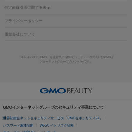
リジェノックス
クレヴィエル
ファットインパクト
ヒアルロニ
ほくろ・いぼ
ンケア
ホワイトニング
わきが治療
カベリン
隆鼻術
医療
特定商取引法に関する表示
ダーゼ
サリチル酸マクロゴールピーリング
ボライト
幹細胞培
CO2レーザー
脱毛（お尻）
ショッピングリフト
ガミースマイル治療
レーザ
養上清液
プライバシーポリシー
ー治療（しみ・くすみ）
水光注射（しみ・くすみ）
RF治療
レ
小顔・フェイスライン
ーザー治療（毛穴・ニキビ跡）
涙袋ヒアルロン酸
顎ヒアルロン
機器
運営会社について
HIFU（ハイフ）
糸リフト
ショッピングリフト
酸
唇ヒアルロン酸注射
水光注射（毛穴・ニキビ跡）
鼻ヒアル
ルメッカ
プラズマシャワー
ウルトラセルQプラス
BBL光治
ロン酸注射
医療脱毛（うなじ）
ヒアルロン酸注射（豊胸）
レ
痩身・ダイエット
療
メディオスター
ジェネシス
ウルトラアクセント
ウルト
ーザー治療（黒ずみ）
医療脱毛（指）
ダイエット点滴・ ダイエ
脂肪溶解注射
BNLS・BNLS neo
カベリン
輪郭注射（MLM）
「キレイパス byGMO」を運営するGMOビューティー株式会社はGMOイ
ラフォーマー（ウルトラフォーマーⅢ）
サーマクール
イントラ
ンターネットグループのメンバーです。
ット注射
レーザーピーリング
レーザー治療（しみスポット照
脂肪冷却
セル
イントラジェン
QスイッチYAGレーザー
Qスイッチルビ
射）
ベルベットスキン
レーザー治療（赤み改善）
マイクロボ
ーレーザー
ヴァンキッシュ
ミラドライ
フォトRF
美肌
トックス（ボトックスリフト）
クリーニング
GLP-1
セラミッ
美容点滴
美容注射
ケミカルピーリング
マッサージピール
その他
ク治療
医療脱毛（ヒゲ）
ポテンツァ
トラネキサム酸
ジェ
イオン導入
エレクトロポレーション
レーザーピーリング
美
リードファインリフト
肩こり注射
ドラッグデリバリー（ポテン
ントルマックスプロ
イボ取り
シミ取り
シミ取り（皮膚科）
容内服
ツァ）
ハイドラジェントル
ルメッカ
ジェネシス
リジュラン
ラ
GMOインターネットグループのセキュリティ事業について
イムライト
Vビーム
シルファーム
スネコス
インモード
疲労回復・健康
世界初総合ネットセキュリティサービス「GMOセキュリティ24」
オリジオ
ミラノリピール
サーマジェン
リバースピール
パスワード漏洩診断
Webサイトリスク診断
プラセンタ注射
にんにく注射
オンダリフト
ジュベルック
ルビーフラクショナル