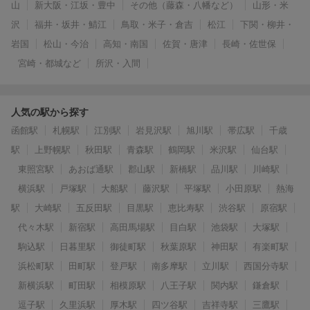
山
新大阪・江坂・豊中
その他（藤森・八幡など）
山形・米
沢
福井・坂井・鯖江
鳥取・米子・倉吉
松江
下関・柳井・
岩国
松山・今治
高知・南国
佐賀・唐津
長崎・佐世保
宮崎・都城など
所沢・入間
人気の駅から探す
函館駅
札幌駅
江別駅
岩見沢駅
旭川駅
帯広駅
千歳
駅
上野幌駅
秋田駅
青森駅
鶴岡駅
米沢駅
仙台駅
東照宮駅
あおば通駅
郡山駅
新橋駅
品川駅
川崎駅
横浜駅
戸塚駅
大船駅
藤沢駅
平塚駅
小田原駅
熱海
駅
大崎駅
五反田駅
目黒駅
恵比寿駅
渋谷駅
原宿駅
代々木駅
新宿駅
高田馬場駅
目白駅
池袋駅
大塚駅
駒込駅
日暮里駅
御徒町駅
秋葉原駅
神田駅
有楽町駅
浜松町駅
田町駅
登戸駅
南多摩駅
立川駅
西国分寺駅
新横浜駅
町田駅
相模原駅
八王子駅
関内駅
鎌倉駅
逗子駅
久里浜駅
厚木駅
四ツ谷駅
吉祥寺駅
三鷹駅