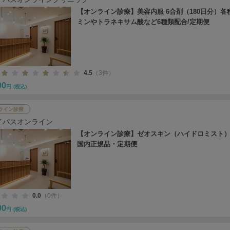
【オンライン診療】美容内服 6合剤（180日分）各
ミンやトラネキサム酸など6種類配合/定期便
4.5
（3件）
00
円
(税込)
ライン診療
イパスオンライン
【オンライン診療】ゼオスキン（ハイドロミスト）
国内正規品・定期便
0.0
（0件）
90
円
(税込)