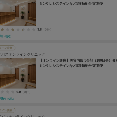
ミンやL-システインなど5種類配合/定期便
3.8
（5件）
0
円
(税込)
ライン診療
イパスオンラインクリニック
【オンライン診療】美容内服 5合剤（180日分）各
ミンやL-システインなど5種類配合/定期便
0.0
（0件）
00
円
(税込)
ライン診療
イパスオンラインクリニック