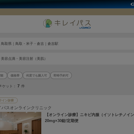
鳥取県｜鳥取・米子・倉吉｜倉吉駅
美容点滴・美容注射（美肌）
価格帯
何度でも購入可
即時予約可
7
チケット：
件
ライン診療
イパスオンラインクリニック
【オンライン診療】ニキビ内服（イソトレチノイ
20mg×30錠/定期便