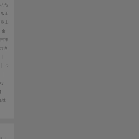
その他
飯田
和歌山
金
・吉祥
の他
つ
）
な
柳
都城