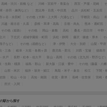
高崎・渋川・前橋 など
川崎・宮前平・青葉台
西宮・芦屋・尼崎
洲・赤羽・練馬など）
恵比寿・目黒・中目黒
品川・浜松町・五反田
市ヶ谷・永田町
その他（大和・上大岡・六浦など）
宇都宮・烏山
川越・南古谷・久喜
彦根・草津・高島
京都・烏丸
熊本・通町筋
その他（姫路）
その他
岡山・倉敷
高松
桑名・四日市
中野
立川
下北沢・成城学園前・町田
浜松・静岡
藤沢・鎌倉・厚木
そ
孫子など）
その他（函館など）
津・伊勢
大分・別府
山梨・甲府
潟・三条
岐阜・大垣・各務ヶ原
鹿児島・郡元
川西・宝塚
徳島市
・水戸
長野・松本・佐久平
富山・高岡
その他（北九州・野芥など
良・生駒・橿原
福島・郡山
新大阪・江坂・豊中
その他（藤森・八幡
山形・米沢
福井・坂井・鯖江
鳥取・米子・倉吉
松江
下関・
岩国
松山・今治
高知・南国
佐賀・唐津
長崎・佐世保
宮崎・
所沢・入間
の駅から探す