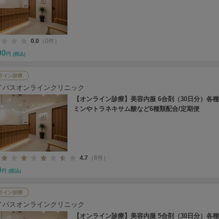
0.0
（0件）
90
円
(税込)
ライン診療
イパスオンラインクリニック
【オンライン診療】美容内服 6合剤（30日分）各
ミンやトラネキサム酸など6種類配合/定期便
4.7
（8件）
0
円
(税込)
ライン診療
イパスオンラインクリニック
【オンライン診療】美容内服 5合剤（30日分）各