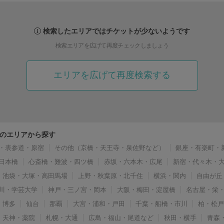
検索したエリアではチケットが少ないようです
検索エリアを広げて再度チェックしましょう
エリアを広げて再度検索する
のエリアから探す
・表参道・原宿
その他（京橋・天王寺・泉佐野など）
銀座・有楽町・
日本橋
心斎橋・難波・四ツ橋
赤坂・六本木・広尾
新宿・代々木・
池袋・大塚・高田馬場
上野・秋葉原・北千住
横浜・関内
自由が丘
川・学芸大学
神戸・三ノ宮・岡本
大阪・梅田・淀屋橋
名古屋・栄
博多
仙台
那覇
大宮・浦和・戸田
千葉・船橋・市川
柏・松
天神・薬院
札幌・大通
広島・福山・尾道など
秋田・横手
青森