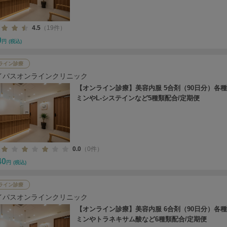
4.5
（19件）
0
円
(税込)
ライン診療
イパスオンラインクリニック
【オンライン診療】美容内服 5合剤（90日分）各
ミンやL-システインなど5種類配合/定期便
0.0
（0件）
40
円
(税込)
ライン診療
イパスオンラインクリニック
【オンライン診療】美容内服 6合剤（90日分）各
ミンやトラネキサム酸など6種類配合/定期便