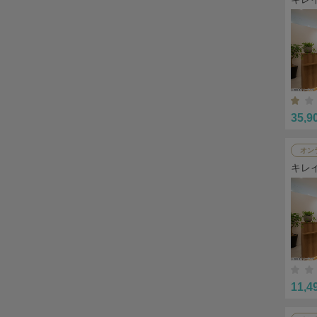
35,9
オン
キレ
11,4