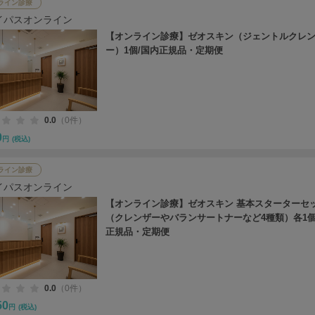
ライン診療
イパスオンライン
【オンライン診療】ゼオスキン（ジェントルクレ
ー）1個/国内正規品・定期便
0.0
（0件）
0
円
(税込)
ライン診療
イパスオンライン
【オンライン診療】ゼオスキン 基本スターターセ
（クレンザーやバランサートナーなど4種類）各1個
正規品・定期便
0.0
（0件）
50
円
(税込)