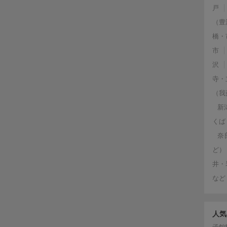
戸
（豊
橋・
市
沢
寺・
（我
新
くば
奈
ど）
井・
など
人気