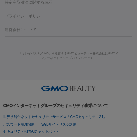
ンケア
ホワイトニング
わきが治療
カベリン
隆鼻術
医療
特定商取引法に関する表示
ダーゼ
サリチル酸マクロゴールピーリング
ボライト
幹細胞培
CO2レーザー
脱毛（お尻）
ショッピングリフト
ガミースマイル治療
レーザ
養上清液
プライバシーポリシー
ー治療（しみ・くすみ）
水光注射（しみ・くすみ）
RF治療
レ
小顔・フェイスライン
ーザー治療（毛穴・ニキビ跡）
涙袋ヒアルロン酸
顎ヒアルロン
機器
運営会社について
HIFU（ハイフ）
糸リフト
ショッピングリフト
酸
唇ヒアルロン酸注射
水光注射（毛穴・ニキビ跡）
鼻ヒアル
ルメッカ
プラズマシャワー
ウルトラセルQプラス
BBL光治
ロン酸注射
医療脱毛（うなじ）
ヒアルロン酸注射（豊胸）
レ
痩身・ダイエット
療
メディオスター
ジェネシス
ウルトラアクセント
ウルト
ーザー治療（黒ずみ）
医療脱毛（指）
ダイエット点滴・ ダイエ
脂肪溶解注射
BNLS・BNLS neo
カベリン
輪郭注射（MLM）
「キレイパス byGMO」を運営するGMOビューティー株式会社はGMOイ
ラフォーマー（ウルトラフォーマーⅢ）
サーマクール
イントラ
ンターネットグループのメンバーです。
ット注射
レーザーピーリング
レーザー治療（しみスポット照
脂肪冷却
セル
イントラジェン
QスイッチYAGレーザー
Qスイッチルビ
射）
ベルベットスキン
レーザー治療（赤み改善）
マイクロボ
ーレーザー
ヴァンキッシュ
ミラドライ
フォトRF
美肌
トックス（ボトックスリフト）
クリーニング
GLP-1
セラミッ
美容点滴
美容注射
ケミカルピーリング
マッサージピール
その他
ク治療
医療脱毛（ヒゲ）
ポテンツァ
トラネキサム酸
ジェ
イオン導入
エレクトロポレーション
レーザーピーリング
美
リードファインリフト
肩こり注射
ドラッグデリバリー（ポテン
ントルマックスプロ
イボ取り
シミ取り
シミ取り（皮膚科）
容内服
ツァ）
ハイドラジェントル
ルメッカ
ジェネシス
リジュラン
ラ
GMOインターネットグループのセキュリティ事業について
イムライト
Vビーム
シルファーム
スネコス
インモード
疲労回復・健康
世界初総合ネットセキュリティサービス「GMOセキュリティ24」
オリジオ
ミラノリピール
サーマジェン
リバースピール
パスワード漏洩診断
Webサイトリスク診断
プラセンタ注射
にんにく注射
オンダリフト
ジュベルック
ルビーフラクショナル
セキュリティ相談AIチャットボット