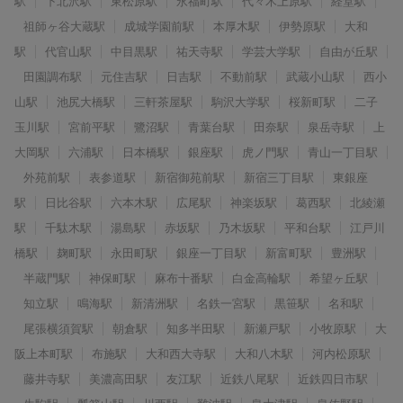
駅
下北沢駅
東松原駅
永福町駅
代々木上原駅
経堂駅
祖師ヶ谷大蔵駅
成城学園前駅
本厚木駅
伊勢原駅
大和
駅
代官山駅
中目黒駅
祐天寺駅
学芸大学駅
自由が丘駅
田園調布駅
元住吉駅
日吉駅
不動前駅
武蔵小山駅
西小
山駅
池尻大橋駅
三軒茶屋駅
駒沢大学駅
桜新町駅
二子
玉川駅
宮前平駅
鷺沼駅
青葉台駅
田奈駅
泉岳寺駅
上
大岡駅
六浦駅
日本橋駅
銀座駅
虎ノ門駅
青山一丁目駅
外苑前駅
表参道駅
新宿御苑前駅
新宿三丁目駅
東銀座
駅
日比谷駅
六本木駅
広尾駅
神楽坂駅
葛西駅
北綾瀬
駅
千駄木駅
湯島駅
赤坂駅
乃木坂駅
平和台駅
江戸川
橋駅
麹町駅
永田町駅
銀座一丁目駅
新富町駅
豊洲駅
半蔵門駅
神保町駅
麻布十番駅
白金高輪駅
希望ヶ丘駅
知立駅
鳴海駅
新清洲駅
名鉄一宮駅
黒笹駅
名和駅
尾張横須賀駅
朝倉駅
知多半田駅
新瀬戸駅
小牧原駅
大
阪上本町駅
布施駅
大和西大寺駅
大和八木駅
河内松原駅
藤井寺駅
美濃高田駅
友江駅
近鉄八尾駅
近鉄四日市駅