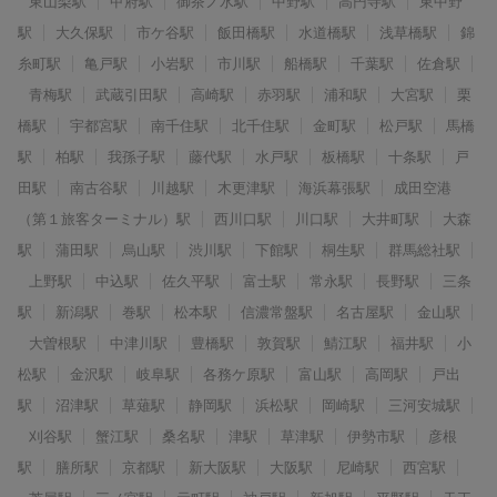
東山梨駅
甲府駅
御茶ノ水駅
中野駅
高円寺駅
東中野
駅
大久保駅
市ケ谷駅
飯田橋駅
水道橋駅
浅草橋駅
錦
糸町駅
亀戸駅
小岩駅
市川駅
船橋駅
千葉駅
佐倉駅
青梅駅
武蔵引田駅
高崎駅
赤羽駅
浦和駅
大宮駅
栗
橋駅
宇都宮駅
南千住駅
北千住駅
金町駅
松戸駅
馬橋
駅
柏駅
我孫子駅
藤代駅
水戸駅
板橋駅
十条駅
戸
田駅
南古谷駅
川越駅
木更津駅
海浜幕張駅
成田空港
（第１旅客ターミナル）駅
西川口駅
川口駅
大井町駅
大森
駅
蒲田駅
烏山駅
渋川駅
下館駅
桐生駅
群馬総社駅
上野駅
中込駅
佐久平駅
富士駅
常永駅
長野駅
三条
駅
新潟駅
巻駅
松本駅
信濃常盤駅
名古屋駅
金山駅
大曽根駅
中津川駅
豊橋駅
敦賀駅
鯖江駅
福井駅
小
松駅
金沢駅
岐阜駅
各務ケ原駅
富山駅
高岡駅
戸出
駅
沼津駅
草薙駅
静岡駅
浜松駅
岡崎駅
三河安城駅
刈谷駅
蟹江駅
桑名駅
津駅
草津駅
伊勢市駅
彦根
駅
膳所駅
京都駅
新大阪駅
大阪駅
尼崎駅
西宮駅