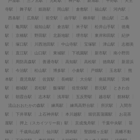
芦屋駅
三ノ宮駅
元町駅
神戸駅
新旭駅
平野駅
天王
寺駅
舞子駅
姫路駅
岡山駅
倉敷駅
福山駅
河内駅
西条駅
広島駅
前空駅
由宇駅
柳井駅
徳山駅
二条
駅
亀岡駅
福知山駅
倉吉駅
米子駅
松井山手駅
徳庵
駅
京橋駅
野田駅
北新地駅
堺市駅
東岸和田駅
紀伊
駅
塚口駅
川西池田駅
中山寺駅
宝塚駅
津山駅
志都美
駅
直江駅
山口駅
東城駅
下祇園駅
新市駅
南小野田
駅
周防高森駅
善通寺駅
高知駅
高松駅
徳島駅
新居浜
駅
今治駅
松山駅
博多駅
小倉駅
戸畑駅
玉名駅
熊
本駅
鹿児島駅
佐賀駅
長崎駅
大分駅
南延岡駅
宮崎
駅
都城駅
若松駅
飯塚駅
佐世保駅
郡元駅
ときわ台
駅
朝霞台駅
志木駅
浅草駅
五反野駅
越谷駅
館林駅
流山おおたかの森駅
練馬駅
練馬高野台駅
所沢駅
入間市
駅
下井草駅
上石神井駅
本川越駅
堀切菖蒲園駅
お花茶
屋駅
押上（スカイツリー前）駅
京成曳舟駅
千葉中央駅
笹
塚駅
千歳烏山駅
仙川駅
調布駅
聖蹟桜ヶ丘駅
高幡不動