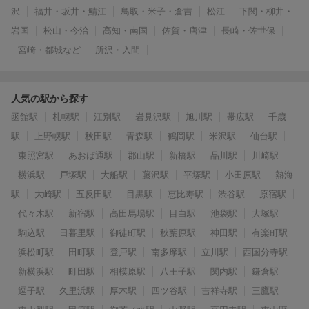
沢
福井・坂井・鯖江
鳥取・米子・倉吉
松江
下関・柳井・
岩国
松山・今治
高知・南国
佐賀・唐津
長崎・佐世保
宮崎・都城など
所沢・入間
人気の駅から探す
函館駅
札幌駅
江別駅
岩見沢駅
旭川駅
帯広駅
千歳
駅
上野幌駅
秋田駅
青森駅
鶴岡駅
米沢駅
仙台駅
東照宮駅
あおば通駅
郡山駅
新橋駅
品川駅
川崎駅
横浜駅
戸塚駅
大船駅
藤沢駅
平塚駅
小田原駅
熱海
駅
大崎駅
五反田駅
目黒駅
恵比寿駅
渋谷駅
原宿駅
代々木駅
新宿駅
高田馬場駅
目白駅
池袋駅
大塚駅
駒込駅
日暮里駅
御徒町駅
秋葉原駅
神田駅
有楽町駅
浜松町駅
田町駅
登戸駅
南多摩駅
立川駅
西国分寺駅
新横浜駅
町田駅
相模原駅
八王子駅
関内駅
鎌倉駅
逗子駅
久里浜駅
厚木駅
四ツ谷駅
吉祥寺駅
三鷹駅