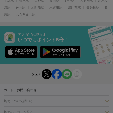
丁堀駅
梅本駅
天神駅
藤崎駅
野芥駅
六本松駅
新木屋
瀬駅
佐々駅
通町筋駅
水道町駅
県庁前駅
美栄橋駅
牧
志駅
おもろまち駅
アプリからの購入は
いつでもポイント5倍！
シェア
ガイド・お問い合わせ
施術について調べる
施術の口コミを見る
美白