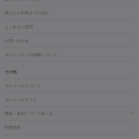
白玉点滴・白玉注射
高濃度ビタミンC点滴
美容内服
フォトフェイシャルM22
フラクショナルレーザー
レーザートーニ
購入から利用までの流れ
ング
ケミカルピーリング
プラセンタ注射
イオン導入
しみ・そばかす・肝斑
よくあるご質問
HIFU（ハイフ）
白玉点滴・白玉注射
高濃度ビタミンC点滴
フォトフェイシャル
レーザートーニング
ピコレーザートーニン
糸リフト
ボトックス
ボツリヌストキシン
エレクトロポレー
グ
フォトシルクプラス
美容内服
お問い合わせ
ション
ダーマペン
ピコフラクショナルレーザー
ピコレーザー
トーニング
ハイドラフェイシャル
マッサージピール
脂肪溶解
キレイパスへの掲載について
しわ・たるみ
注射
美容点滴・美容注射
フォトRF
PRP皮膚再生療法
脂肪
ヒアルロン酸注射
ボトックス注射
ボツリヌストキシン注射
水
冷却
医療脱毛（顔）
医療脱毛（全身）
医療脱毛（あし）
その他
光注射
PRP皮膚再生療法
RF治療（テノール）
スネコス注射
医療脱毛（VIO）
水光注射（ハリ・美肌）
レーザー治療（ハ
美容内服
キレイパスについて
リ・美肌）
光治療（フォトフェイシャルなど）
アートメイク
毛穴・ニキビ跡
BNLS
二重埋没
医療脱毛（背中）
医療脱毛（うで）
医療
キレイパスギフト
フラクショナルレーザー
ピコフラクショナルレーザー
ダーマペ
脱毛（脇）
にんにく注射
ピアス穴あけ
AGA
医療脱毛
ン
機器・薬剤について調べる
ハイドラフェイシャル
ベルベットスキン
ポテンツァ
美
（胸）
ほくろ・いぼ切除
レーザー治療（ほくろ・いぼ除去）
容内服
タトゥー除去
医療痩身
傷跡治療
医療脱毛（おなか）
疲
利用規約
薬剤
労回復点滴・疲労回復注射
くま治療
切開施術
デリケートゾー
リジェノックス
クレヴィエル
ファットインパクト
ヒアルロニ
ほくろ・いぼ