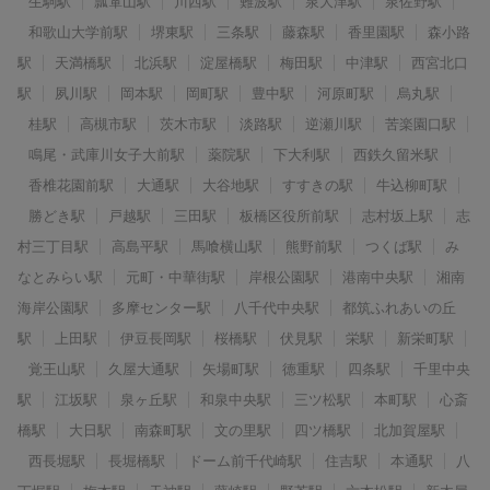
生駒駅
瓢箪山駅
川西駅
難波駅
泉大津駅
泉佐野駅
和歌山大学前駅
堺東駅
三条駅
藤森駅
香里園駅
森小路
駅
天満橋駅
北浜駅
淀屋橋駅
梅田駅
中津駅
西宮北口
駅
夙川駅
岡本駅
岡町駅
豊中駅
河原町駅
烏丸駅
桂駅
高槻市駅
茨木市駅
淡路駅
逆瀬川駅
苦楽園口駅
鳴尾・武庫川女子大前駅
薬院駅
下大利駅
西鉄久留米駅
香椎花園前駅
大通駅
大谷地駅
すすきの駅
牛込柳町駅
勝どき駅
戸越駅
三田駅
板橋区役所前駅
志村坂上駅
志
村三丁目駅
高島平駅
馬喰横山駅
熊野前駅
つくば駅
み
なとみらい駅
元町・中華街駅
岸根公園駅
港南中央駅
湘南
海岸公園駅
多摩センター駅
八千代中央駅
都筑ふれあいの丘
駅
上田駅
伊豆長岡駅
桜橋駅
伏見駅
栄駅
新栄町駅
覚王山駅
久屋大通駅
矢場町駅
徳重駅
四条駅
千里中央
駅
江坂駅
泉ヶ丘駅
和泉中央駅
三ツ松駅
本町駅
心斎
橋駅
大日駅
南森町駅
文の里駅
四ツ橋駅
北加賀屋駅
西長堀駅
長堀橋駅
ドーム前千代崎駅
住吉駅
本通駅
八