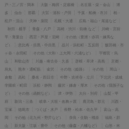
戸・三ノ宮・岡本
大阪・梅田・淀屋橋
名古屋・栄・金山
博
多
仙台
那覇
大宮・浦和・戸田
千葉・船橋・市川
柏・
松戸・流山
天神・薬院
札幌・大通
広島・福山・尾道など
秋田・横手
青森・八戸
高崎・渋川・前橋 など
川崎・宮前
平・青葉台
西宮・芦屋・尼崎
その他（豊洲・赤羽・練馬な
ど）
恵比寿・目黒・中目黒
品川・浜松町・五反田
飯田橋・市
ヶ谷・永田町
その他（大和・上大岡・六浦など）
宇都宮・烏
山
和歌山市
川越・南古谷・久喜
彦根・草津・高島
京都・
烏丸
熊本・通町筋
金沢
その他（姫路）
その他
岡山・
倉敷
高松
桑名・四日市
中野・吉祥寺・立川
下北沢・成城
学園前・町田
浜松・静岡
藤沢・鎌倉・厚木
その他（我孫子な
ど）
その他（函館など）
津・伊勢
大分・別府
山梨・甲
府
新潟・三条
岐阜・大垣・各務ヶ原
鹿児島・郡元
川西・
宝塚
徳島市
つくば・水戸
長野・松本・佐久平
富山・高
岡
その他（北九州・野芥など）
奈良・生駒・橿原
福島・郡
山
新大阪・江坂・豊中
その他（藤森・八幡など）
山形・米