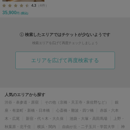
4.3
（4件）
35,900
円
(税込)
検索したエリアではチケットが少ないようです
検索エリアを広げて再度チェックしましょう
エリアを広げて再度検索する
人気のエリアから探す
渋谷・表参道・原宿
その他（京橋・天王寺・泉佐野など）
銀
座・有楽町・新橋・日本橋
心斎橋・難波・四ツ橋
赤坂・六本
木・広尾
新宿・代々木・大久保
池袋・大塚・高田馬場
上野・
秋葉原・北千住
横浜・関内
自由が丘・二子玉川・学芸大学
神