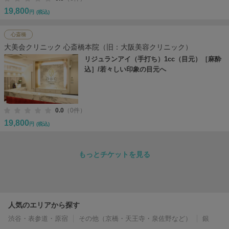
19,800
円
(税込)
心斎橋
大美会クリニック 心斎橋本院（旧：大阪美容クリニック）
リジュランアイ（手打ち）1cc（目元）［麻酔
込］/若々しい印象の目元へ
0.0
（0件）
19,800
円
(税込)
もっとチケットを見る
人気のエリアから探す
渋谷・表参道・原宿
その他（京橋・天王寺・泉佐野など）
銀