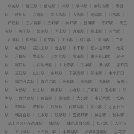
刈谷駅
蟹江駅
桑名駅
津駅
草津駅
伊勢市駅
彦根
駅
膳所駅
京都駅
新大阪駅
大阪駅
尼崎駅
西宮駅
芦屋駅
三ノ宮駅
元町駅
神戸駅
新旭駅
平野駅
天王
寺駅
舞子駅
姫路駅
岡山駅
倉敷駅
福山駅
河内駅
西条駅
広島駅
前空駅
由宇駅
柳井駅
徳山駅
二条
駅
亀岡駅
福知山駅
倉吉駅
米子駅
松井山手駅
徳庵
駅
京橋駅
野田駅
北新地駅
堺市駅
東岸和田駅
紀伊
駅
塚口駅
川西池田駅
中山寺駅
宝塚駅
津山駅
志都美
駅
直江駅
山口駅
東城駅
下祇園駅
新市駅
南小野田
駅
周防高森駅
善通寺駅
高知駅
高松駅
徳島駅
新居浜
駅
今治駅
松山駅
博多駅
小倉駅
戸畑駅
玉名駅
熊
本駅
鹿児島駅
佐賀駅
長崎駅
大分駅
南延岡駅
宮崎
駅
都城駅
若松駅
飯塚駅
佐世保駅
郡元駅
ときわ台
駅
朝霞台駅
志木駅
浅草駅
五反野駅
越谷駅
館林駅
流山おおたかの森駅
練馬駅
練馬高野台駅
所沢駅
入間市
駅
下井草駅
上石神井駅
本川越駅
堀切菖蒲園駅
お花茶