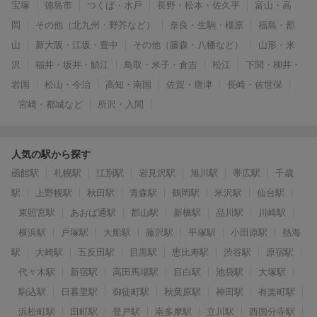
宝塚
徳島市
つくば・水戸
長野・松本・佐久平
富山・高
岡
その他（北九州・野芥など）
奈良・生駒・橿原
福島・郡
山
新大阪・江坂・豊中
その他（藤森・八幡など）
山形・米
沢
福井・坂井・鯖江
鳥取・米子・倉吉
松江
下関・柳井・
岩国
松山・今治
高知・南国
佐賀・唐津
長崎・佐世保
宮崎・都城など
所沢・入間
人気の駅から探す
函館駅
札幌駅
江別駅
岩見沢駅
旭川駅
帯広駅
千歳
駅
上野幌駅
秋田駅
青森駅
鶴岡駅
米沢駅
仙台駅
東照宮駅
あおば通駅
郡山駅
新橋駅
品川駅
川崎駅
横浜駅
戸塚駅
大船駅
藤沢駅
平塚駅
小田原駅
熱海
駅
大崎駅
五反田駅
目黒駅
恵比寿駅
渋谷駅
原宿駅
代々木駅
新宿駅
高田馬場駅
目白駅
池袋駅
大塚駅
駒込駅
日暮里駅
御徒町駅
秋葉原駅
神田駅
有楽町駅
浜松町駅
田町駅
登戸駅
南多摩駅
立川駅
西国分寺駅