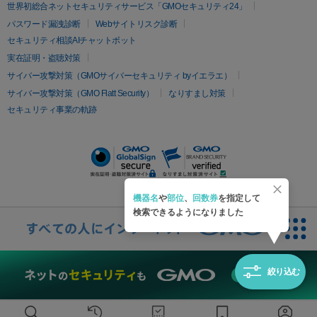
疲労回復・健康
世界初総合ネットセキュリティサービス「GMOセキュリティ24」
オリジオ
ミラノリピール
サーマジェン
リバースピール
パスワード漏洩診断
Webサイトリスク診断
プラセンタ注射
にんにく注射
オンダリフト
ジュベルック
ルビーフラクショナル
セキュリティ相談AIチャットボット
実在証明・盗聴対策
医療脱毛
サイバー攻撃対策（GMOサイバーセキュリティ byイエラエ）
医療脱毛（VIO）
医療脱毛
サイバー攻撃対策（GMO Flatt Security）
なりすまし対策
セキュリティ事業の軌跡
その他
二重埋没
アートメイク
ガミースマイル治療
オフィスホワイト
ニング
ピアス穴あけ
機器名
や
部位
、
回数券
を指定して
検索できるようになりました
絞り込む
無料診断