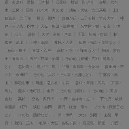
座・有楽町・新橋・日本橋
心斎橋・難波・四ツ橋
赤坂・六本
木・広尾
新宿・代々木・大久保
池袋・大塚・高田馬場
上野・
秋葉原・北千住
横浜・関内
自由が丘・二子玉川・学芸大学
神
戸・三ノ宮・岡本
大阪・梅田・淀屋橋
名古屋・栄・金山
博
多
仙台
那覇
大宮・浦和・戸田
千葉・船橋・市川
柏・
松戸・流山
天神・薬院
札幌・大通
広島・福山・尾道など
秋田・横手
青森・八戸
高崎・渋川・前橋 など
川崎・宮前
平・青葉台
西宮・芦屋・尼崎
その他（豊洲・赤羽・練馬な
ど）
恵比寿・目黒・中目黒
品川・浜松町・五反田
飯田橋・市
ヶ谷・永田町
その他（大和・上大岡・六浦など）
宇都宮・烏
山
和歌山市
川越・南古谷・久喜
彦根・草津・高島
京都・
烏丸
熊本・通町筋
金沢
その他（姫路）
その他
岡山・
倉敷
高松
桑名・四日市
中野・吉祥寺・立川
下北沢・成城
学園前・町田
浜松・静岡
藤沢・鎌倉・厚木
その他（我孫子な
ど）
その他（函館など）
津・伊勢
大分・別府
山梨・甲
府
新潟・三条
岐阜・大垣・各務ヶ原
鹿児島・郡元
川西・