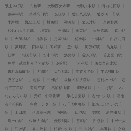
阪上本町駅
布施駅
大和西大寺駅
大和八木駅
河内松原駅
藤井寺駅
美濃高田駅
友江駅
近鉄八尾駅
近鉄四日市駅
生駒駅
瓢箪山駅
川西駅
難波駅
泉大津駅
泉佐野駅
和歌山大学前駅
堺東駅
三条駅
藤森駅
香里園駅
森小路
駅
天満橋駅
北浜駅
淀屋橋駅
梅田駅
中津駅
西宮北口
駅
夙川駅
岡本駅
岡町駅
豊中駅
河原町駅
烏丸駅
桂駅
高槻市駅
茨木市駅
淡路駅
逆瀬川駅
苦楽園口駅
鳴尾・武庫川女子大前駅
薬院駅
下大利駅
西鉄久留米駅
香椎花園前駅
大通駅
大谷地駅
すすきの駅
牛込柳町駅
勝どき駅
戸越駅
三田駅
板橋区役所前駅
志村坂上駅
志
村三丁目駅
高島平駅
馬喰横山駅
熊野前駅
つくば駅
み
なとみらい駅
元町・中華街駅
岸根公園駅
港南中央駅
湘南
海岸公園駅
多摩センター駅
八千代中央駅
都筑ふれあいの丘
駅
上田駅
伊豆長岡駅
桜橋駅
伏見駅
栄駅
新栄町駅
覚王山駅
久屋大通駅
矢場町駅
徳重駅
四条駅
千里中央
駅
江坂駅
泉ヶ丘駅
和泉中央駅
三ツ松駅
本町駅
心斎