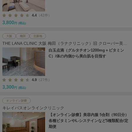
4.4
（42件）
3,800
円
(税込)
大阪
梅田
北新地
THE LANA CLINIC 大阪 梅田（ラナクリニック）旧 クローバー美容
クリニック
白玉点滴（グルタチオン1200mg＋ビタミン
C）/体の内側から美白肌を目指す
4.9
（27件）
3,300
円
(税込)
オンライン診療
キレイパスオンラインクリニック
【オンライン診療】美容内服 5合剤（90日分）
各種ビタミンやL-システインなど5種類配合/定
期便