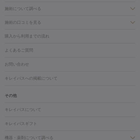
施術について調べる
施術の口コミを見る
美白
白玉点滴・白玉注射
高濃度ビタミンC点滴
美容内服
フォトフェイシャルM22
フラクショナルレーザー
レーザートーニ
購入から利用までの流れ
ング
ケミカルピーリング
プラセンタ注射
イオン導入
しみ・そばかす・肝斑
よくあるご質問
HIFU（ハイフ）
白玉点滴・白玉注射
高濃度ビタミンC点滴
フォトフェイシャル
レーザートーニング
ピコレーザートーニン
糸リフト
ボトックス
ボツリヌストキシン
エレクトロポレー
グ
フォトシルクプラス
美容内服
お問い合わせ
ション
ダーマペン
ピコフラクショナルレーザー
ピコレーザー
トーニング
ハイドラフェイシャル
マッサージピール
脂肪溶解
キレイパスへの掲載について
しわ・たるみ
注射
美容点滴・美容注射
フォトRF
PRP皮膚再生療法
脂肪
ヒアルロン酸注射
ボトックス注射
ボツリヌストキシン注射
水
冷却
医療脱毛（顔）
医療脱毛（全身）
医療脱毛（あし）
その他
光注射
PRP皮膚再生療法
RF治療（テノール）
スネコス注射
医療脱毛（VIO）
水光注射（ハリ・美肌）
レーザー治療（ハ
美容内服
キレイパスについて
リ・美肌）
光治療（フォトフェイシャルなど）
アートメイク
毛穴・ニキビ跡
BNLS
二重埋没
医療脱毛（背中）
医療脱毛（うで）
医療
キレイパスギフト
フラクショナルレーザー
ピコフラクショナルレーザー
ダーマペ
脱毛（脇）
にんにく注射
ピアス穴あけ
AGA
医療脱毛
ン
機器・薬剤について調べる
ハイドラフェイシャル
ベルベットスキン
ポテンツァ
美
（胸）
ほくろ・いぼ切除
レーザー治療（ほくろ・いぼ除去）