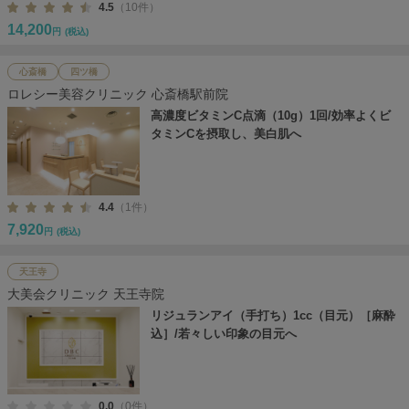
4.5
（10件）
14,200
円
(税込)
心斎橋
四ツ橋
ロレシー美容クリニック 心斎橋駅前院
高濃度ビタミンC点滴（10g）1回/効率よくビ
タミンCを摂取し、美白肌へ
4.4
（1件）
7,920
円
(税込)
天王寺
大美会クリニック 天王寺院
リジュランアイ（手打ち）1cc（目元）［麻酔
込］/若々しい印象の目元へ
0.0
（0件）