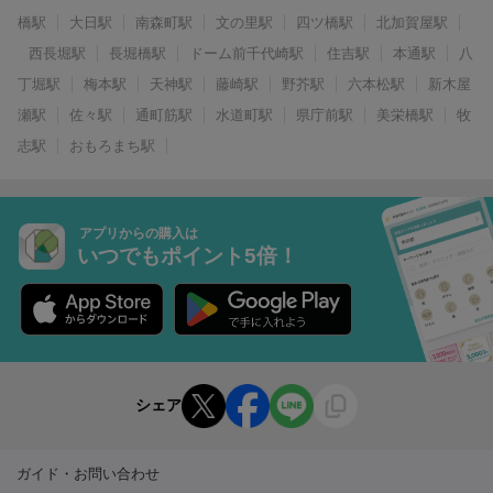
橋駅
大日駅
南森町駅
文の里駅
四ツ橋駅
北加賀屋駅
西長堀駅
長堀橋駅
ドーム前千代崎駅
住吉駅
本通駅
八
丁堀駅
梅本駅
天神駅
藤崎駅
野芥駅
六本松駅
新木屋
瀬駅
佐々駅
通町筋駅
水道町駅
県庁前駅
美栄橋駅
牧
志駅
おもろまち駅
アプリからの購入は
いつでもポイント5倍！
シェア
ガイド・お問い合わせ