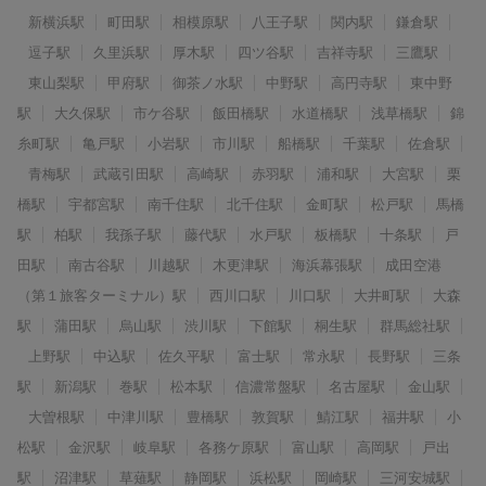
新横浜駅
町田駅
相模原駅
八王子駅
関内駅
鎌倉駅
逗子駅
久里浜駅
厚木駅
四ツ谷駅
吉祥寺駅
三鷹駅
東山梨駅
甲府駅
御茶ノ水駅
中野駅
高円寺駅
東中野
駅
大久保駅
市ケ谷駅
飯田橋駅
水道橋駅
浅草橋駅
錦
糸町駅
亀戸駅
小岩駅
市川駅
船橋駅
千葉駅
佐倉駅
青梅駅
武蔵引田駅
高崎駅
赤羽駅
浦和駅
大宮駅
栗
橋駅
宇都宮駅
南千住駅
北千住駅
金町駅
松戸駅
馬橋
駅
柏駅
我孫子駅
藤代駅
水戸駅
板橋駅
十条駅
戸
田駅
南古谷駅
川越駅
木更津駅
海浜幕張駅
成田空港
（第１旅客ターミナル）駅
西川口駅
川口駅
大井町駅
大森
駅
蒲田駅
烏山駅
渋川駅
下館駅
桐生駅
群馬総社駅
上野駅
中込駅
佐久平駅
富士駅
常永駅
長野駅
三条
駅
新潟駅
巻駅
松本駅
信濃常盤駅
名古屋駅
金山駅
大曽根駅
中津川駅
豊橋駅
敦賀駅
鯖江駅
福井駅
小
松駅
金沢駅
岐阜駅
各務ケ原駅
富山駅
高岡駅
戸出
駅
沼津駅
草薙駅
静岡駅
浜松駅
岡崎駅
三河安城駅