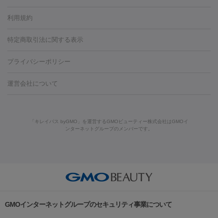
容内服
タトゥー除去
医療痩身
傷跡治療
医療脱毛（おなか）
疲
利用規約
薬剤
労回復点滴・疲労回復注射
くま治療
切開施術
デリケートゾー
リジェノックス
クレヴィエル
ファットインパクト
ヒアルロニ
ほくろ・いぼ
ンケア
ホワイトニング
わきが治療
カベリン
隆鼻術
医療
特定商取引法に関する表示
ダーゼ
サリチル酸マクロゴールピーリング
ボライト
幹細胞培
CO2レーザー
脱毛（お尻）
ショッピングリフト
ガミースマイル治療
レーザ
養上清液
プライバシーポリシー
ー治療（しみ・くすみ）
水光注射（しみ・くすみ）
RF治療
レ
小顔・フェイスライン
ーザー治療（毛穴・ニキビ跡）
涙袋ヒアルロン酸
顎ヒアルロン
機器
運営会社について
HIFU（ハイフ）
糸リフト
ショッピングリフト
酸
唇ヒアルロン酸注射
水光注射（毛穴・ニキビ跡）
鼻ヒアル
ルメッカ
プラズマシャワー
ウルトラセルQプラス
BBL光治
ロン酸注射
医療脱毛（うなじ）
ヒアルロン酸注射（豊胸）
レ
痩身・ダイエット
療
メディオスター
ジェネシス
ウルトラアクセント
ウルト
ーザー治療（黒ずみ）
医療脱毛（指）
ダイエット点滴・ ダイエ
脂肪溶解注射
BNLS・BNLS neo
カベリン
輪郭注射（MLM）
「キレイパス byGMO」を運営するGMOビューティー株式会社はGMOイ
ラフォーマー（ウルトラフォーマーⅢ）
サーマクール
イントラ
ンターネットグループのメンバーです。
ット注射
レーザーピーリング
レーザー治療（しみスポット照
脂肪冷却
セル
イントラジェン
QスイッチYAGレーザー
Qスイッチルビ
射）
ベルベットスキン
レーザー治療（赤み改善）
マイクロボ
ーレーザー
ヴァンキッシュ
ミラドライ
フォトRF
美肌
トックス（ボトックスリフト）
クリーニング
GLP-1
セラミッ
美容点滴
美容注射
ケミカルピーリング
マッサージピール
その他
ク治療
医療脱毛（ヒゲ）
ポテンツァ
トラネキサム酸
ジェ
イオン導入
エレクトロポレーション
レーザーピーリング
美
リードファインリフト
肩こり注射
ドラッグデリバリー（ポテン
ントルマックスプロ
イボ取り
シミ取り
シミ取り（皮膚科）
容内服
ツァ）
ハイドラジェントル
ルメッカ
ジェネシス
リジュラン
ラ
GMOインターネットグループのセキュリティ事業について
イムライト
Vビーム
シルファーム
スネコス
インモード