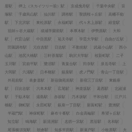
屋駅
押上（スカイツリー前）駅
京成曳舟駅
千葉中央駅
笹
塚駅
千歳烏山駅
仙川駅
調布駅
聖蹟桜ヶ丘駅
高幡不動
駅
下北沢駅
東松原駅
永福町駅
代々木上原駅
経堂駅
祖師ヶ谷大蔵駅
成城学園前駅
本厚木駅
伊勢原駅
大和
駅
代官山駅
中目黒駅
祐天寺駅
学芸大学駅
自由が丘駅
田園調布駅
元住吉駅
日吉駅
不動前駅
武蔵小山駅
西小
山駅
池尻大橋駅
三軒茶屋駅
駒沢大学駅
桜新町駅
二子
玉川駅
宮前平駅
鷺沼駅
青葉台駅
田奈駅
泉岳寺駅
上
大岡駅
六浦駅
日本橋駅
銀座駅
虎ノ門駅
青山一丁目駅
外苑前駅
表参道駅
新宿御苑前駅
新宿三丁目駅
東銀座
駅
日比谷駅
六本木駅
広尾駅
神楽坂駅
葛西駅
北綾瀬
駅
千駄木駅
湯島駅
赤坂駅
乃木坂駅
平和台駅
江戸川
橋駅
麹町駅
永田町駅
銀座一丁目駅
新富町駅
豊洲駅
半蔵門駅
神保町駅
麻布十番駅
白金高輪駅
希望ヶ丘駅
知立駅
鳴海駅
新清洲駅
名鉄一宮駅
黒笹駅
名和駅
尾張横須賀駅
朝倉駅
知多半田駅
新瀬戸駅
小牧原駅
大