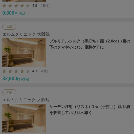
4.5
（19件）
9,800
円
(税込)
大阪
エルムクリニック 大阪院
プルリアルシルク（手打ち）顔（2.0cc）/目の
下のクマや小じわ、傷跡ケアに
4.7
（4件）
32,900
円
(税込)
大阪
エルムクリニック 大阪院
サーモン注射（リズネ）1㏄（手打ち）顔/肌質
を改善してハリ肌へ導く