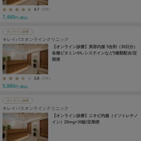
4.7
（8件）
7,480
円
(税込)
オンライン診療
キレイパスオンラインクリニック
【オンライン診療】美容内服 5合剤（30日分）
各種ビタミンやL-システインなど5種類配合/定
期便
3.8
（5件）
5,980
円
(税込)
オンライン診療
キレイパスオンラインクリニック
【オンライン診療】ニキビ内服（イソトレチノ
イン）20mg×30錠/定期便