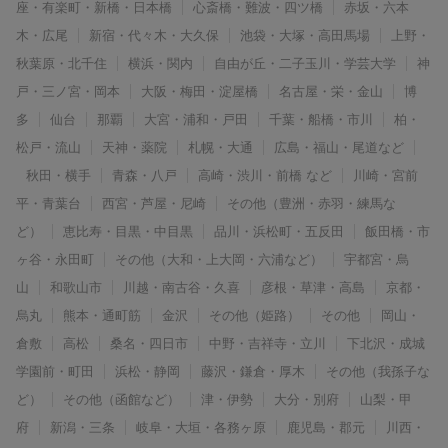
座・有楽町・新橋・日本橋
心斎橋・難波・四ツ橋
赤坂・六本
木・広尾
新宿・代々木・大久保
池袋・大塚・高田馬場
上野・
秋葉原・北千住
横浜・関内
自由が丘・二子玉川・学芸大学
神
戸・三ノ宮・岡本
大阪・梅田・淀屋橋
名古屋・栄・金山
博
多
仙台
那覇
大宮・浦和・戸田
千葉・船橋・市川
柏・
松戸・流山
天神・薬院
札幌・大通
広島・福山・尾道など
秋田・横手
青森・八戸
高崎・渋川・前橋 など
川崎・宮前
平・青葉台
西宮・芦屋・尼崎
その他（豊洲・赤羽・練馬な
ど）
恵比寿・目黒・中目黒
品川・浜松町・五反田
飯田橋・市
ヶ谷・永田町
その他（大和・上大岡・六浦など）
宇都宮・烏
山
和歌山市
川越・南古谷・久喜
彦根・草津・高島
京都・
烏丸
熊本・通町筋
金沢
その他（姫路）
その他
岡山・
倉敷
高松
桑名・四日市
中野・吉祥寺・立川
下北沢・成城
学園前・町田
浜松・静岡
藤沢・鎌倉・厚木
その他（我孫子な
ど）
その他（函館など）
津・伊勢
大分・別府
山梨・甲
府
新潟・三条
岐阜・大垣・各務ヶ原
鹿児島・郡元
川西・