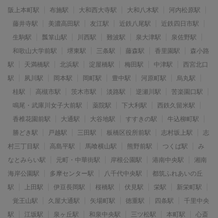
阪上本町駅
布施駅
大和西大寺駅
大和八木駅
河内松原駅
藤井寺駅
美濃高田駅
友江駅
近鉄八尾駅
近鉄四日市駅
生駒駅
瓢箪山駅
川西駅
難波駅
泉大津駅
泉佐野駅
和歌山大学前駅
堺東駅
三条駅
藤森駅
香里園駅
森小路
駅
天満橋駅
北浜駅
淀屋橋駅
梅田駅
中津駅
西宮北口
駅
夙川駅
岡本駅
岡町駅
豊中駅
河原町駅
烏丸駅
桂駅
高槻市駅
茨木市駅
淡路駅
逆瀬川駅
苦楽園口駅
鳴尾・武庫川女子大前駅
薬院駅
下大利駅
西鉄久留米駅
香椎花園前駅
大通駅
大谷地駅
すすきの駅
牛込柳町駅
勝どき駅
戸越駅
三田駅
板橋区役所前駅
志村坂上駅
志
村三丁目駅
高島平駅
馬喰横山駅
熊野前駅
つくば駅
み
なとみらい駅
元町・中華街駅
岸根公園駅
港南中央駅
湘南
海岸公園駅
多摩センター駅
八千代中央駅
都筑ふれあいの丘
駅
上田駅
伊豆長岡駅
桜橋駅
伏見駅
栄駅
新栄町駅
覚王山駅
久屋大通駅
矢場町駅
徳重駅
四条駅
千里中央
駅
江坂駅
泉ヶ丘駅
和泉中央駅
三ツ松駅
本町駅
心斎