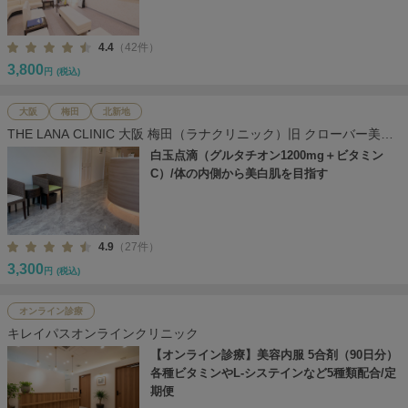
4.4
（42件）
3,800
円
(税込)
大阪
梅田
北新地
THE LANA CLINIC 大阪 梅田（ラナクリニック）旧 クローバー美容
クリニック
白玉点滴（グルタチオン1200mg＋ビタミン
C）/体の内側から美白肌を目指す
4.9
（27件）
3,300
円
(税込)
オンライン診療
キレイパスオンラインクリニック
【オンライン診療】美容内服 5合剤（90日分）
各種ビタミンやL-システインなど5種類配合/定
期便