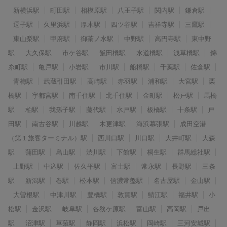
新横浜駅
町田駅
相模原駅
八王子駅
関内駅
鎌倉駅
逗子駅
久里浜駅
厚木駅
四ツ谷駅
吉祥寺駅
三鷹駅
東山梨駅
甲府駅
御茶ノ水駅
中野駅
高円寺駅
東中野
駅
大久保駅
市ケ谷駅
飯田橋駅
水道橋駅
浅草橋駅
錦
糸町駅
亀戸駅
小岩駅
市川駅
船橋駅
千葉駅
佐倉駅
青梅駅
武蔵引田駅
高崎駅
赤羽駅
浦和駅
大宮駅
栗
橋駅
宇都宮駅
南千住駅
北千住駅
金町駅
松戸駅
馬橋
駅
柏駅
我孫子駅
藤代駅
水戸駅
板橋駅
十条駅
戸
田駅
南古谷駅
川越駅
木更津駅
海浜幕張駅
成田空港
（第１旅客ターミナル）駅
西川口駅
川口駅
大井町駅
大森
駅
蒲田駅
烏山駅
渋川駅
下館駅
桐生駅
群馬総社駅
上野駅
中込駅
佐久平駅
富士駅
常永駅
長野駅
三条
駅
新潟駅
巻駅
松本駅
信濃常盤駅
名古屋駅
金山駅
大曽根駅
中津川駅
豊橋駅
敦賀駅
鯖江駅
福井駅
小
松駅
金沢駅
岐阜駅
各務ケ原駅
富山駅
高岡駅
戸出
駅
沼津駅
草薙駅
静岡駅
浜松駅
岡崎駅
三河安城駅