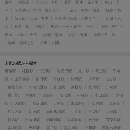
宝塚
徳島市
つくば・水戸
長野・松本・佐久平
富山・高
岡
その他（北九州・野芥など）
奈良・生駒・橿原
福島・郡
山
新大阪・江坂・豊中
その他（藤森・八幡など）
山形・米
沢
福井・坂井・鯖江
鳥取・米子・倉吉
松江
下関・柳井・
岩国
松山・今治
高知・南国
佐賀・唐津
長崎・佐世保
宮崎・都城など
所沢・入間
人気の駅から探す
函館駅
札幌駅
江別駅
岩見沢駅
旭川駅
帯広駅
千歳
駅
上野幌駅
秋田駅
青森駅
鶴岡駅
米沢駅
仙台駅
東照宮駅
あおば通駅
郡山駅
新橋駅
品川駅
川崎駅
横浜駅
戸塚駅
大船駅
藤沢駅
平塚駅
小田原駅
熱海
駅
大崎駅
五反田駅
目黒駅
恵比寿駅
渋谷駅
原宿駅
代々木駅
新宿駅
高田馬場駅
目白駅
池袋駅
大塚駅
駒込駅
日暮里駅
御徒町駅
秋葉原駅
神田駅
有楽町駅
浜松町駅
田町駅
登戸駅
南多摩駅
立川駅
西国分寺駅