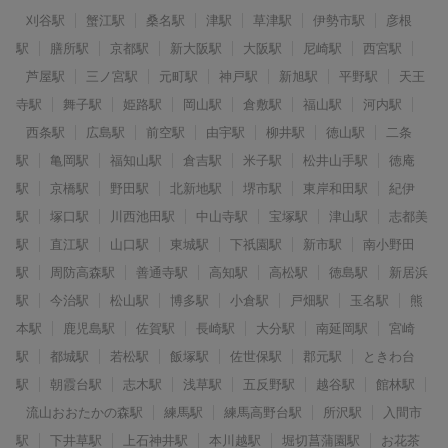
刈谷駅
蟹江駅
桑名駅
津駅
草津駅
伊勢市駅
彦根
駅
膳所駅
京都駅
新大阪駅
大阪駅
尼崎駅
西宮駅
芦屋駅
三ノ宮駅
元町駅
神戸駅
新旭駅
平野駅
天王
寺駅
舞子駅
姫路駅
岡山駅
倉敷駅
福山駅
河内駅
西条駅
広島駅
前空駅
由宇駅
柳井駅
徳山駅
二条
駅
亀岡駅
福知山駅
倉吉駅
米子駅
松井山手駅
徳庵
駅
京橋駅
野田駅
北新地駅
堺市駅
東岸和田駅
紀伊
駅
塚口駅
川西池田駅
中山寺駅
宝塚駅
津山駅
志都美
駅
直江駅
山口駅
東城駅
下祇園駅
新市駅
南小野田
駅
周防高森駅
善通寺駅
高知駅
高松駅
徳島駅
新居浜
駅
今治駅
松山駅
博多駅
小倉駅
戸畑駅
玉名駅
熊
本駅
鹿児島駅
佐賀駅
長崎駅
大分駅
南延岡駅
宮崎
駅
都城駅
若松駅
飯塚駅
佐世保駅
郡元駅
ときわ台
駅
朝霞台駅
志木駅
浅草駅
五反野駅
越谷駅
館林駅
流山おおたかの森駅
練馬駅
練馬高野台駅
所沢駅
入間市
駅
下井草駅
上石神井駅
本川越駅
堀切菖蒲園駅
お花茶