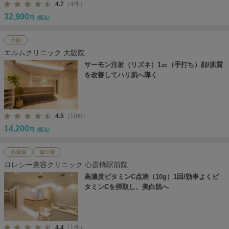
4.7
（4件）
32,900
円
(税込)
大阪
エルムクリニック 大阪院
サーモン注射（リズネ）1㏄（手打ち）顔/肌質
を改善してハリ肌へ導く
4.5
（10件）
14,200
円
(税込)
心斎橋
四ツ橋
ロレシー美容クリニック 心斎橋駅前院
高濃度ビタミンC点滴（10g）1回/効率よくビ
タミンCを摂取し、美白肌へ
4.4
（1件）