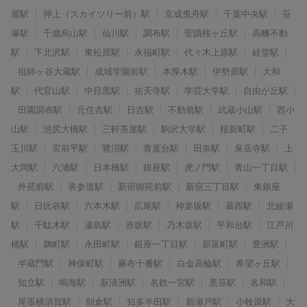
屋駅
押上（スカイツリー前）駅
京成曳舟駅
千葉中央駅
笹
塚駅
千歳烏山駅
仙川駅
調布駅
聖蹟桜ヶ丘駅
高幡不動
駅
下北沢駅
東松原駅
永福町駅
代々木上原駅
経堂駅
祖師ヶ谷大蔵駅
成城学園前駅
本厚木駅
伊勢原駅
大和
駅
代官山駅
中目黒駅
祐天寺駅
学芸大学駅
自由が丘駅
田園調布駅
元住吉駅
日吉駅
不動前駅
武蔵小山駅
西小
山駅
池尻大橋駅
三軒茶屋駅
駒沢大学駅
桜新町駅
二子
玉川駅
宮前平駅
鷺沼駅
青葉台駅
田奈駅
泉岳寺駅
上
大岡駅
六浦駅
日本橋駅
銀座駅
虎ノ門駅
青山一丁目駅
外苑前駅
表参道駅
新宿御苑前駅
新宿三丁目駅
東銀座
駅
日比谷駅
六本木駅
広尾駅
神楽坂駅
葛西駅
北綾瀬
駅
千駄木駅
湯島駅
赤坂駅
乃木坂駅
平和台駅
江戸川
橋駅
麹町駅
永田町駅
銀座一丁目駅
新富町駅
豊洲駅
半蔵門駅
神保町駅
麻布十番駅
白金高輪駅
希望ヶ丘駅
知立駅
鳴海駅
新清洲駅
名鉄一宮駅
黒笹駅
名和駅
尾張横須賀駅
朝倉駅
知多半田駅
新瀬戸駅
小牧原駅
大