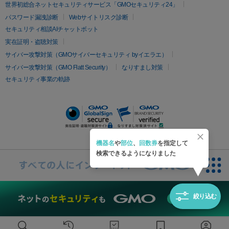
疲労回復・健康
世界初総合ネットセキュリティサービス「GMOセキュリティ24」
オリジオ
ミラノリピール
サーマジェン
リバースピール
パスワード漏洩診断
Webサイトリスク診断
プラセンタ注射
にんにく注射
オンダリフト
ジュベルック
ルビーフラクショナル
セキュリティ相談AIチャットボット
実在証明・盗聴対策
医療脱毛
サイバー攻撃対策（GMOサイバーセキュリティ byイエラエ）
医療脱毛（VIO）
医療脱毛
サイバー攻撃対策（GMO Flatt Security）
なりすまし対策
セキュリティ事業の軌跡
その他
二重埋没
アートメイク
ガミースマイル治療
オフィスホワイト
ニング
ピアス穴あけ
機器名
や
部位
、
回数券
を指定して
検索できるようになりました
絞り込む
無料診断