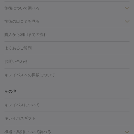
施術について調べる
施術の口コミを見る
美白
白玉点滴・白玉注射
高濃度ビタミンC点滴
美容内服
フォトフェイシャルM22
フラクショナルレーザー
レーザートーニ
購入から利用までの流れ
ング
ケミカルピーリング
プラセンタ注射
イオン導入
しみ・そばかす・肝斑
よくあるご質問
HIFU（ハイフ）
白玉点滴・白玉注射
高濃度ビタミンC点滴
フォトフェイシャル
レーザートーニング
ピコレーザートーニン
糸リフト
ボトックス
ボツリヌストキシン
エレクトロポレー
グ
フォトシルクプラス
美容内服
お問い合わせ
ション
ダーマペン
ピコフラクショナルレーザー
ピコレーザー
トーニング
ハイドラフェイシャル
マッサージピール
脂肪溶解
キレイパスへの掲載について
しわ・たるみ
注射
美容点滴・美容注射
フォトRF
PRP皮膚再生療法
脂肪
ヒアルロン酸注射
ボトックス注射
ボツリヌストキシン注射
水
冷却
医療脱毛（顔）
医療脱毛（全身）
医療脱毛（あし）
その他
光注射
PRP皮膚再生療法
RF治療（テノール）
スネコス注射
医療脱毛（VIO）
水光注射（ハリ・美肌）
レーザー治療（ハ
美容内服
キレイパスについて
リ・美肌）
光治療（フォトフェイシャルなど）
アートメイク
毛穴・ニキビ跡
BNLS
二重埋没
医療脱毛（背中）
医療脱毛（うで）
医療
キレイパスギフト
フラクショナルレーザー
ピコフラクショナルレーザー
ダーマペ
脱毛（脇）
にんにく注射
ピアス穴あけ
AGA
医療脱毛
ン
機器・薬剤について調べる
ハイドラフェイシャル
ベルベットスキン
ポテンツァ
美
（胸）
ほくろ・いぼ切除
レーザー治療（ほくろ・いぼ除去）