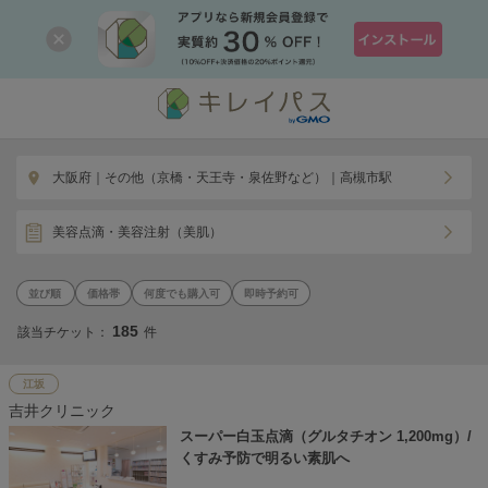
大阪府｜その他（京橋・天王寺・泉佐野など）｜高槻市駅
美容点滴・美容注射（美肌）
価格帯
何度でも購入可
即時予約可
185
該当チケット：
件
江坂
吉井クリニック
スーパー白玉点滴（グルタチオン 1,200mg）/
くすみ予防で明るい素肌へ