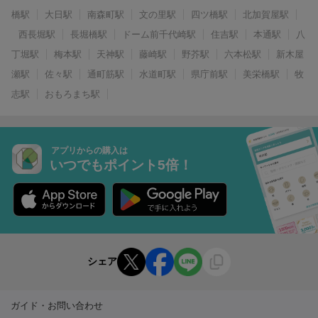
橋駅
大日駅
南森町駅
文の里駅
四ツ橋駅
北加賀屋駅
西長堀駅
長堀橋駅
ドーム前千代崎駅
住吉駅
本通駅
八
丁堀駅
梅本駅
天神駅
藤崎駅
野芥駅
六本松駅
新木屋
瀬駅
佐々駅
通町筋駅
水道町駅
県庁前駅
美栄橋駅
牧
志駅
おもろまち駅
アプリからの購入は
いつでもポイント5倍！
シェア
ガイド・お問い合わせ