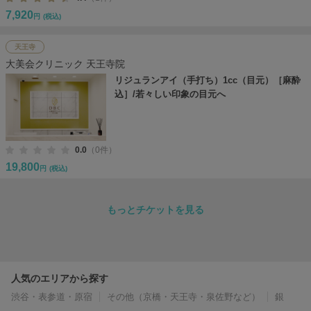
7,920
円
(税込)
天王寺
大美会クリニック 天王寺院
リジュランアイ（手打ち）1cc（目元）［麻酔
込］/若々しい印象の目元へ
0.0
（0件）
19,800
円
(税込)
もっとチケットを見る
人気のエリアから探す
渋谷・表参道・原宿
その他（京橋・天王寺・泉佐野など）
銀