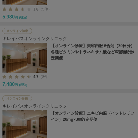
3.8
（5件）
5,980
円
(税込)
オンライン診療
キレイパスオンラインクリニック
【オンライン診療】美容内服 6合剤（30日分）
各種ビタミンやトラネキサム酸など6種類配合/
定期便
4.7
（8件）
7,480
円
(税込)
オンライン診療
キレイパスオンラインクリニック
【オンライン診療】ニキビ内服（イソトレチノ
イン）20mg×30錠/定期便