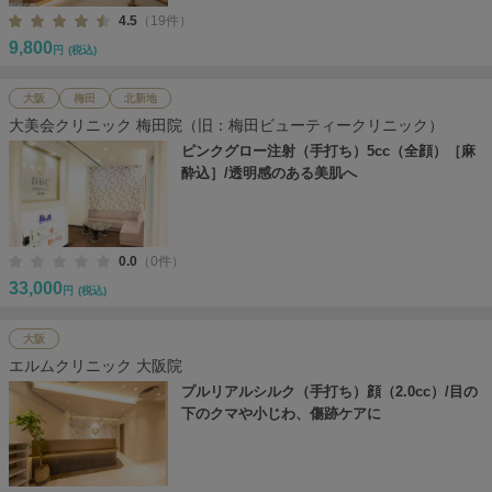
4.5
（19件）
9,800
円
(税込)
大阪
梅田
北新地
大美会クリニック 梅田院（旧：梅田ビューティークリニック）
ピンクグロー注射（手打ち）5cc（全顔）［麻
酔込］/透明感のある美肌へ
0.0
（0件）
33,000
円
(税込)
大阪
エルムクリニック 大阪院
プルリアルシルク（手打ち）顔（2.0cc）/目の
下のクマや小じわ、傷跡ケアに