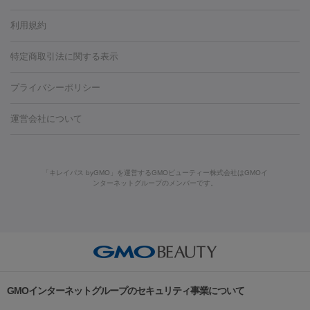
容内服
タトゥー除去
医療痩身
傷跡治療
医療脱毛（おなか）
疲
利用規約
薬剤
労回復点滴・疲労回復注射
くま治療
切開施術
デリケートゾー
リジェノックス
クレヴィエル
ファットインパクト
ヒアルロニ
ほくろ・いぼ
ンケア
ホワイトニング
わきが治療
カベリン
隆鼻術
医療
特定商取引法に関する表示
ダーゼ
サリチル酸マクロゴールピーリング
ボライト
幹細胞培
CO2レーザー
脱毛（お尻）
ショッピングリフト
ガミースマイル治療
レーザ
養上清液
プライバシーポリシー
ー治療（しみ・くすみ）
水光注射（しみ・くすみ）
RF治療
レ
小顔・フェイスライン
ーザー治療（毛穴・ニキビ跡）
涙袋ヒアルロン酸
顎ヒアルロン
機器
運営会社について
HIFU（ハイフ）
糸リフト
ショッピングリフト
酸
唇ヒアルロン酸注射
水光注射（毛穴・ニキビ跡）
鼻ヒアル
ルメッカ
プラズマシャワー
ウルトラセルQプラス
BBL光治
ロン酸注射
医療脱毛（うなじ）
ヒアルロン酸注射（豊胸）
レ
痩身・ダイエット
療
メディオスター
ジェネシス
ウルトラアクセント
ウルト
ーザー治療（黒ずみ）
医療脱毛（指）
ダイエット点滴・ ダイエ
脂肪溶解注射
BNLS・BNLS neo
カベリン
輪郭注射（MLM）
「キレイパス byGMO」を運営するGMOビューティー株式会社はGMOイ
ラフォーマー（ウルトラフォーマーⅢ）
サーマクール
イントラ
ンターネットグループのメンバーです。
ット注射
レーザーピーリング
レーザー治療（しみスポット照
脂肪冷却
セル
イントラジェン
QスイッチYAGレーザー
Qスイッチルビ
射）
ベルベットスキン
レーザー治療（赤み改善）
マイクロボ
ーレーザー
ヴァンキッシュ
ミラドライ
フォトRF
美肌
トックス（ボトックスリフト）
クリーニング
GLP-1
セラミッ
美容点滴
美容注射
ケミカルピーリング
マッサージピール
その他
ク治療
医療脱毛（ヒゲ）
ポテンツァ
トラネキサム酸
ジェ
イオン導入
エレクトロポレーション
レーザーピーリング
美
リードファインリフト
肩こり注射
ドラッグデリバリー（ポテン
ントルマックスプロ
イボ取り
シミ取り
シミ取り（皮膚科）
容内服
ツァ）
ハイドラジェントル
ルメッカ
ジェネシス
リジュラン
ラ
GMOインターネットグループのセキュリティ事業について
イムライト
Vビーム
シルファーム
スネコス
インモード