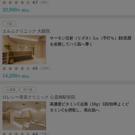
4.7
（4件）
32,900
円
(税込)
大阪
エルムクリニック 大阪院
サーモン注射（リズネ）1㏄（手打ち）顔/肌質
を改善してハリ肌へ導く
4.5
（10件）
14,200
円
(税込)
心斎橋
四ツ橋
ロレシー美容クリニック 心斎橋駅前院
高濃度ビタミンC点滴（10g）1回/効率よくビ
タミンCを摂取し、美白肌へ
4.4
（1件）