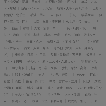
座・有楽町・新橋・日本橋
心斎橋・難波・四ツ橋
赤坂・六本
木・広尾
新宿・代々木・大久保
池袋・大塚・高田馬場
上野・
秋葉原・北千住
横浜・関内
自由が丘・二子玉川・学芸大学
神
戸・三ノ宮・岡本
大阪・梅田・淀屋橋
名古屋・栄・金山
博
多
仙台
那覇
大宮・浦和・戸田
千葉・船橋・市川
柏・
松戸・流山
天神・薬院
札幌・大通
広島・福山・尾道など
秋田・横手
青森・八戸
高崎・渋川・前橋 など
川崎・宮前
平・青葉台
西宮・芦屋・尼崎
その他（豊洲・赤羽・練馬な
ど）
恵比寿・目黒・中目黒
品川・浜松町・五反田
飯田橋・市
ヶ谷・永田町
その他（大和・上大岡・六浦など）
宇都宮・烏
山
和歌山市
川越・南古谷・久喜
彦根・草津・高島
京都・
烏丸
熊本・通町筋
金沢
その他（姫路）
その他
岡山・
倉敷
高松
桑名・四日市
中野・吉祥寺・立川
下北沢・成城
学園前・町田
浜松・静岡
藤沢・鎌倉・厚木
その他（我孫子な
ど）
その他（函館など）
津・伊勢
大分・別府
山梨・甲
府
新潟・三条
岐阜・大垣・各務ヶ原
鹿児島・郡元
川西・