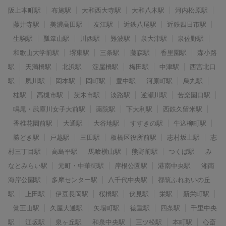
阪上本町駅
布施駅
大和西大寺駅
大和八木駅
河内松原駅
藤井寺駅
美濃高田駅
友江駅
近鉄八尾駅
近鉄四日市駅
生駒駅
瓢箪山駅
川西駅
難波駅
泉大津駅
泉佐野駅
和歌山大学前駅
堺東駅
三条駅
藤森駅
香里園駅
森小路
駅
天満橋駅
北浜駅
淀屋橋駅
梅田駅
中津駅
西宮北口
駅
夙川駅
岡本駅
岡町駅
豊中駅
河原町駅
烏丸駅
桂駅
高槻市駅
茨木市駅
淡路駅
逆瀬川駅
苦楽園口駅
鳴尾・武庫川女子大前駅
薬院駅
下大利駅
西鉄久留米駅
香椎花園前駅
大通駅
大谷地駅
すすきの駅
牛込柳町駅
勝どき駅
戸越駅
三田駅
板橋区役所前駅
志村坂上駅
志
村三丁目駅
高島平駅
馬喰横山駅
熊野前駅
つくば駅
み
なとみらい駅
元町・中華街駅
岸根公園駅
港南中央駅
湘南
海岸公園駅
多摩センター駅
八千代中央駅
都筑ふれあいの丘
駅
上田駅
伊豆長岡駅
桜橋駅
伏見駅
栄駅
新栄町駅
覚王山駅
久屋大通駅
矢場町駅
徳重駅
四条駅
千里中央
駅
江坂駅
泉ヶ丘駅
和泉中央駅
三ツ松駅
本町駅
心斎