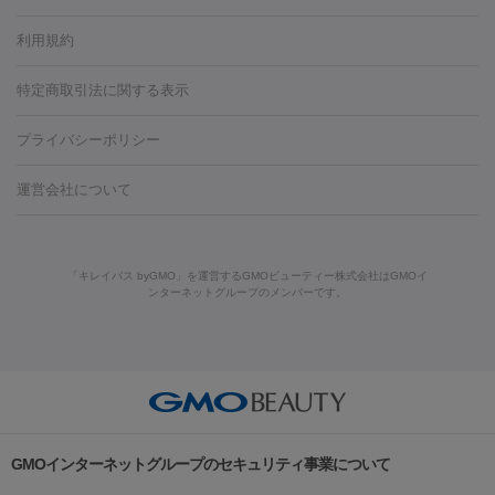
容内服
タトゥー除去
医療痩身
傷跡治療
医療脱毛（おなか）
疲
利用規約
薬剤
労回復点滴・疲労回復注射
くま治療
切開施術
デリケートゾー
リジェノックス
クレヴィエル
ファットインパクト
ヒアルロニ
ほくろ・いぼ
ンケア
ホワイトニング
わきが治療
カベリン
隆鼻術
医療
特定商取引法に関する表示
ダーゼ
サリチル酸マクロゴールピーリング
ボライト
幹細胞培
CO2レーザー
脱毛（お尻）
ショッピングリフト
ガミースマイル治療
レーザ
養上清液
プライバシーポリシー
ー治療（しみ・くすみ）
水光注射（しみ・くすみ）
RF治療
レ
小顔・フェイスライン
ーザー治療（毛穴・ニキビ跡）
涙袋ヒアルロン酸
顎ヒアルロン
機器
運営会社について
HIFU（ハイフ）
糸リフト
ショッピングリフト
酸
唇ヒアルロン酸注射
水光注射（毛穴・ニキビ跡）
鼻ヒアル
ルメッカ
プラズマシャワー
ウルトラセルQプラス
BBL光治
ロン酸注射
医療脱毛（うなじ）
ヒアルロン酸注射（豊胸）
レ
痩身・ダイエット
療
メディオスター
ジェネシス
ウルトラアクセント
ウルト
ーザー治療（黒ずみ）
医療脱毛（指）
ダイエット点滴・ ダイエ
脂肪溶解注射
BNLS・BNLS neo
カベリン
輪郭注射（MLM）
「キレイパス byGMO」を運営するGMOビューティー株式会社はGMOイ
ラフォーマー（ウルトラフォーマーⅢ）
サーマクール
イントラ
ンターネットグループのメンバーです。
ット注射
レーザーピーリング
レーザー治療（しみスポット照
脂肪冷却
セル
イントラジェン
QスイッチYAGレーザー
Qスイッチルビ
射）
ベルベットスキン
レーザー治療（赤み改善）
マイクロボ
ーレーザー
ヴァンキッシュ
ミラドライ
フォトRF
美肌
トックス（ボトックスリフト）
クリーニング
GLP-1
セラミッ
美容点滴
美容注射
ケミカルピーリング
マッサージピール
その他
ク治療
医療脱毛（ヒゲ）
ポテンツァ
トラネキサム酸
ジェ
イオン導入
エレクトロポレーション
レーザーピーリング
美
リードファインリフト
肩こり注射
ドラッグデリバリー（ポテン
ントルマックスプロ
イボ取り
シミ取り
シミ取り（皮膚科）
容内服
ツァ）
ハイドラジェントル
ルメッカ
ジェネシス
リジュラン
ラ
GMOインターネットグループのセキュリティ事業について
イムライト
Vビーム
シルファーム
スネコス
インモード