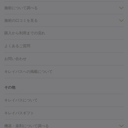
施術について調べる
施術の口コミを見る
美白
白玉点滴・白玉注射
高濃度ビタミンC点滴
美容内服
フォトフェイシャルM22
フラクショナルレーザー
レーザートーニ
購入から利用までの流れ
ング
ケミカルピーリング
プラセンタ注射
イオン導入
しみ・そばかす・肝斑
よくあるご質問
HIFU（ハイフ）
白玉点滴・白玉注射
高濃度ビタミンC点滴
フォトフェイシャル
レーザートーニング
ピコレーザートーニン
糸リフト
ボトックス
ボツリヌストキシン
エレクトロポレー
グ
フォトシルクプラス
美容内服
お問い合わせ
ション
ダーマペン
ピコフラクショナルレーザー
ピコレーザー
トーニング
ハイドラフェイシャル
マッサージピール
脂肪溶解
キレイパスへの掲載について
しわ・たるみ
注射
美容点滴・美容注射
フォトRF
PRP皮膚再生療法
脂肪
ヒアルロン酸注射
ボトックス注射
ボツリヌストキシン注射
水
冷却
医療脱毛（顔）
医療脱毛（全身）
医療脱毛（あし）
その他
光注射
PRP皮膚再生療法
RF治療（テノール）
スネコス注射
医療脱毛（VIO）
水光注射（ハリ・美肌）
レーザー治療（ハ
美容内服
キレイパスについて
リ・美肌）
光治療（フォトフェイシャルなど）
アートメイク
毛穴・ニキビ跡
BNLS
二重埋没
医療脱毛（背中）
医療脱毛（うで）
医療
キレイパスギフト
フラクショナルレーザー
ピコフラクショナルレーザー
ダーマペ
脱毛（脇）
にんにく注射
ピアス穴あけ
AGA
医療脱毛
ン
機器・薬剤について調べる
ハイドラフェイシャル
ベルベットスキン
ポテンツァ
美
（胸）
ほくろ・いぼ切除
レーザー治療（ほくろ・いぼ除去）