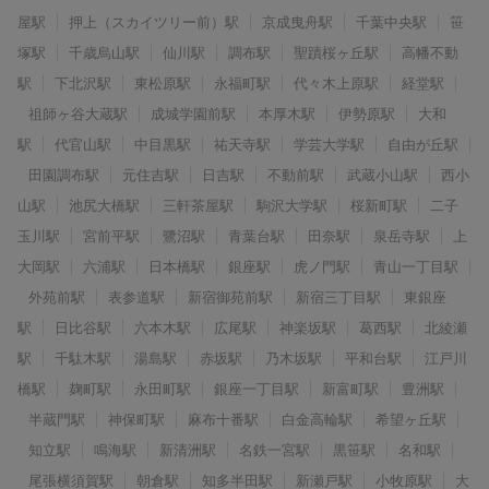
屋駅
押上（スカイツリー前）駅
京成曳舟駅
千葉中央駅
笹
塚駅
千歳烏山駅
仙川駅
調布駅
聖蹟桜ヶ丘駅
高幡不動
駅
下北沢駅
東松原駅
永福町駅
代々木上原駅
経堂駅
祖師ヶ谷大蔵駅
成城学園前駅
本厚木駅
伊勢原駅
大和
駅
代官山駅
中目黒駅
祐天寺駅
学芸大学駅
自由が丘駅
田園調布駅
元住吉駅
日吉駅
不動前駅
武蔵小山駅
西小
山駅
池尻大橋駅
三軒茶屋駅
駒沢大学駅
桜新町駅
二子
玉川駅
宮前平駅
鷺沼駅
青葉台駅
田奈駅
泉岳寺駅
上
大岡駅
六浦駅
日本橋駅
銀座駅
虎ノ門駅
青山一丁目駅
外苑前駅
表参道駅
新宿御苑前駅
新宿三丁目駅
東銀座
駅
日比谷駅
六本木駅
広尾駅
神楽坂駅
葛西駅
北綾瀬
駅
千駄木駅
湯島駅
赤坂駅
乃木坂駅
平和台駅
江戸川
橋駅
麹町駅
永田町駅
銀座一丁目駅
新富町駅
豊洲駅
半蔵門駅
神保町駅
麻布十番駅
白金高輪駅
希望ヶ丘駅
知立駅
鳴海駅
新清洲駅
名鉄一宮駅
黒笹駅
名和駅
尾張横須賀駅
朝倉駅
知多半田駅
新瀬戸駅
小牧原駅
大