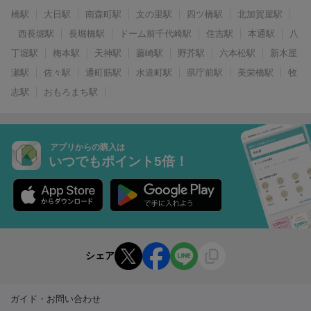
橋駅
大日駅
南森町駅
文の里駅
四ツ橋駅
北加賀屋駅
西長堀駅
長堀橋駅
ドーム前千代崎駅
住吉駅
本通駅
八
丁堀駅
梅本駅
天神駅
藤崎駅
野芥駅
六本松駅
新木屋
瀬駅
佐々駅
通町筋駅
水道町駅
県庁前駅
美栄橋駅
牧
志駅
おもろまち駅
アプリからの購入は
いつでもポイント5倍！
シェア
ガイド・お問い合わせ