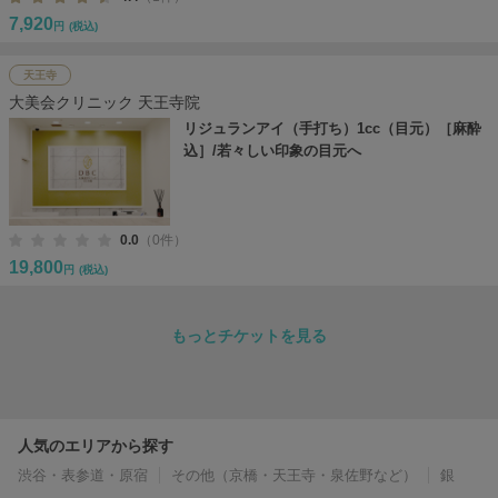
7,920
円
(税込)
天王寺
大美会クリニック 天王寺院
リジュランアイ（手打ち）1cc（目元）［麻酔
込］/若々しい印象の目元へ
0.0
（0件）
19,800
円
(税込)
もっとチケットを見る
人気のエリアから探す
渋谷・表参道・原宿
その他（京橋・天王寺・泉佐野など）
銀