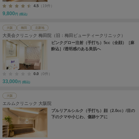
4.5
（19件）
9,800
円
(税込)
大阪
梅田
北新地
大美会クリニック 梅田院（旧：梅田ビューティークリニック）
ピンクグロー注射（手打ち）5cc（全顔）［麻
酔込］/透明感のある美肌へ
0.0
（0件）
33,000
円
(税込)
大阪
エルムクリニック 大阪院
プルリアルシルク（手打ち）顔（2.0cc）/目の
下のクマや小じわ、傷跡ケアに