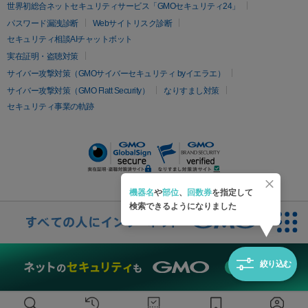
疲労回復・健康
世界初総合ネットセキュリティサービス「GMOセキュリティ24」
オリジオ
ミラノリピール
サーマジェン
リバースピール
パスワード漏洩診断
Webサイトリスク診断
プラセンタ注射
にんにく注射
オンダリフト
ジュベルック
ルビーフラクショナル
セキュリティ相談AIチャットボット
実在証明・盗聴対策
医療脱毛
サイバー攻撃対策（GMOサイバーセキュリティ byイエラエ）
医療脱毛（VIO）
医療脱毛
サイバー攻撃対策（GMO Flatt Security）
なりすまし対策
セキュリティ事業の軌跡
その他
二重埋没
アートメイク
ガミースマイル治療
オフィスホワイト
ニング
ピアス穴あけ
機器名
や
部位
、
回数券
を指定して
検索できるようになりました
絞り込む
無料診断