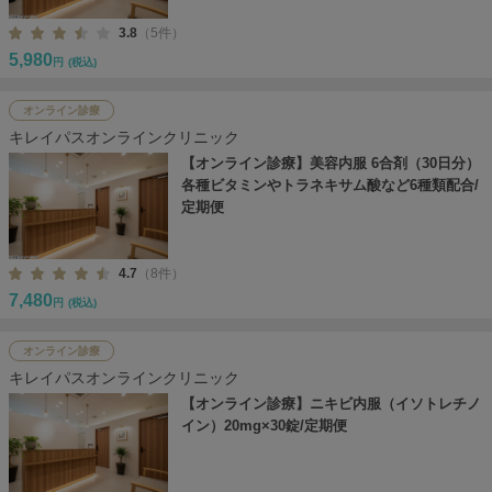
3.8
（5件）
5,980
円
(税込)
オンライン診療
キレイパスオンラインクリニック
【オンライン診療】美容内服 6合剤（30日分）
各種ビタミンやトラネキサム酸など6種類配合/
定期便
4.7
（8件）
7,480
円
(税込)
オンライン診療
キレイパスオンラインクリニック
【オンライン診療】ニキビ内服（イソトレチノ
イン）20mg×30錠/定期便