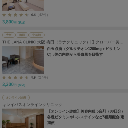
4.4
（42件）
3,800
円
(税込)
大阪
梅田
北新地
THE LANA CLINIC 大阪 梅田（ラナクリニック）旧 クローバー美容
クリニック
白玉点滴（グルタチオン1200mg＋ビタミン
C）/体の内側から美白肌を目指す
4.9
（27件）
3,300
円
(税込)
オンライン診療
キレイパスオンラインクリニック
【オンライン診療】美容内服 5合剤（90日分）
各種ビタミンやL-システインなど5種類配合/定
期便