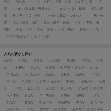
宝塚
徳島市
つくば・水戸
長野・松本・佐久平
富山・高
岡
その他（北九州・野芥など）
奈良・生駒・橿原
福島・郡
山
新大阪・江坂・豊中
その他（藤森・八幡など）
山形・米
沢
福井・坂井・鯖江
鳥取・米子・倉吉
松江
下関・柳井・
岩国
松山・今治
高知・南国
佐賀・唐津
長崎・佐世保
宮崎・都城など
所沢・入間
人気の駅から探す
函館駅
札幌駅
江別駅
岩見沢駅
旭川駅
帯広駅
千歳
駅
上野幌駅
秋田駅
青森駅
鶴岡駅
米沢駅
仙台駅
東照宮駅
あおば通駅
郡山駅
新橋駅
品川駅
川崎駅
横浜駅
戸塚駅
大船駅
藤沢駅
平塚駅
小田原駅
熱海
駅
大崎駅
五反田駅
目黒駅
恵比寿駅
渋谷駅
原宿駅
代々木駅
新宿駅
高田馬場駅
目白駅
池袋駅
大塚駅
駒込駅
日暮里駅
御徒町駅
秋葉原駅
神田駅
有楽町駅
浜松町駅
田町駅
登戸駅
南多摩駅
立川駅
西国分寺駅