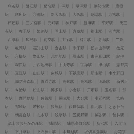
刈谷駅
蟹江駅
桑名駅
津駅
草津駅
伊勢市駅
彦根
駅
膳所駅
京都駅
新大阪駅
大阪駅
尼崎駅
西宮駅
芦屋駅
三ノ宮駅
元町駅
神戸駅
新旭駅
平野駅
天王
寺駅
舞子駅
姫路駅
岡山駅
倉敷駅
福山駅
河内駅
西条駅
広島駅
前空駅
由宇駅
柳井駅
徳山駅
二条
駅
亀岡駅
福知山駅
倉吉駅
米子駅
松井山手駅
徳庵
駅
京橋駅
野田駅
北新地駅
堺市駅
東岸和田駅
紀伊
駅
塚口駅
川西池田駅
中山寺駅
宝塚駅
津山駅
志都美
駅
直江駅
山口駅
東城駅
下祇園駅
新市駅
南小野田
駅
周防高森駅
善通寺駅
高知駅
高松駅
徳島駅
新居浜
駅
今治駅
松山駅
博多駅
小倉駅
戸畑駅
玉名駅
熊
本駅
鹿児島駅
佐賀駅
長崎駅
大分駅
南延岡駅
宮崎
駅
都城駅
若松駅
飯塚駅
佐世保駅
郡元駅
ときわ台
駅
朝霞台駅
志木駅
浅草駅
五反野駅
越谷駅
館林駅
流山おおたかの森駅
練馬駅
練馬高野台駅
所沢駅
入間市
駅
下井草駅
上石神井駅
本川越駅
堀切菖蒲園駅
お花茶