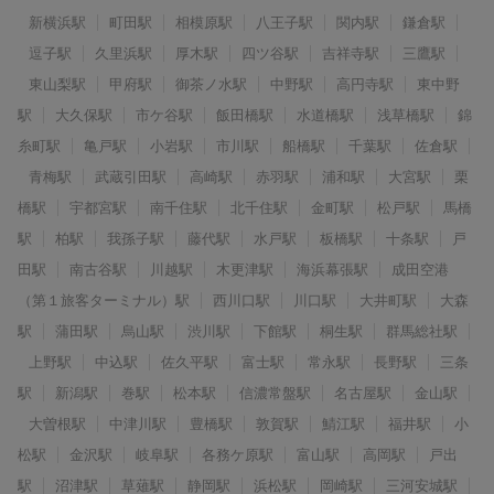
新横浜駅
町田駅
相模原駅
八王子駅
関内駅
鎌倉駅
逗子駅
久里浜駅
厚木駅
四ツ谷駅
吉祥寺駅
三鷹駅
東山梨駅
甲府駅
御茶ノ水駅
中野駅
高円寺駅
東中野
駅
大久保駅
市ケ谷駅
飯田橋駅
水道橋駅
浅草橋駅
錦
糸町駅
亀戸駅
小岩駅
市川駅
船橋駅
千葉駅
佐倉駅
青梅駅
武蔵引田駅
高崎駅
赤羽駅
浦和駅
大宮駅
栗
橋駅
宇都宮駅
南千住駅
北千住駅
金町駅
松戸駅
馬橋
駅
柏駅
我孫子駅
藤代駅
水戸駅
板橋駅
十条駅
戸
田駅
南古谷駅
川越駅
木更津駅
海浜幕張駅
成田空港
（第１旅客ターミナル）駅
西川口駅
川口駅
大井町駅
大森
駅
蒲田駅
烏山駅
渋川駅
下館駅
桐生駅
群馬総社駅
上野駅
中込駅
佐久平駅
富士駅
常永駅
長野駅
三条
駅
新潟駅
巻駅
松本駅
信濃常盤駅
名古屋駅
金山駅
大曽根駅
中津川駅
豊橋駅
敦賀駅
鯖江駅
福井駅
小
松駅
金沢駅
岐阜駅
各務ケ原駅
富山駅
高岡駅
戸出
駅
沼津駅
草薙駅
静岡駅
浜松駅
岡崎駅
三河安城駅