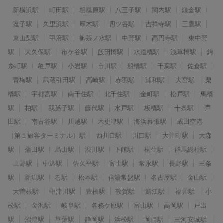
新横浜駅
町田駅
相模原駅
八王子駅
関内駅
鎌倉駅
逗子駅
久里浜駅
厚木駅
四ツ谷駅
吉祥寺駅
三鷹駅
東山梨駅
甲府駅
御茶ノ水駅
中野駅
高円寺駅
東中野
駅
大久保駅
市ケ谷駅
飯田橋駅
水道橋駅
浅草橋駅
錦
糸町駅
亀戸駅
小岩駅
市川駅
船橋駅
千葉駅
佐倉駅
青梅駅
武蔵引田駅
高崎駅
赤羽駅
浦和駅
大宮駅
栗
橋駅
宇都宮駅
南千住駅
北千住駅
金町駅
松戸駅
馬橋
駅
柏駅
我孫子駅
藤代駅
水戸駅
板橋駅
十条駅
戸
田駅
南古谷駅
川越駅
木更津駅
海浜幕張駅
成田空港
（第１旅客ターミナル）駅
西川口駅
川口駅
大井町駅
大森
駅
蒲田駅
烏山駅
渋川駅
下館駅
桐生駅
群馬総社駅
上野駅
中込駅
佐久平駅
富士駅
常永駅
長野駅
三条
駅
新潟駅
巻駅
松本駅
信濃常盤駅
名古屋駅
金山駅
大曽根駅
中津川駅
豊橋駅
敦賀駅
鯖江駅
福井駅
小
松駅
金沢駅
岐阜駅
各務ケ原駅
富山駅
高岡駅
戸出
駅
沼津駅
草薙駅
静岡駅
浜松駅
岡崎駅
三河安城駅