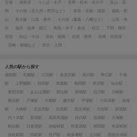
宝塚
徳島市
つくば・水戸
長野・松本・佐久平
富山・高
岡
その他（北九州・野芥など）
奈良・生駒・橿原
福島・郡
山
新大阪・江坂・豊中
その他（藤森・八幡など）
山形・米
沢
福井・坂井・鯖江
鳥取・米子・倉吉
松江
下関・柳井・
岩国
松山・今治
高知・南国
佐賀・唐津
長崎・佐世保
宮崎・都城など
所沢・入間
人気の駅から探す
函館駅
札幌駅
江別駅
岩見沢駅
旭川駅
帯広駅
千歳
駅
上野幌駅
秋田駅
青森駅
鶴岡駅
米沢駅
仙台駅
東照宮駅
あおば通駅
郡山駅
新橋駅
品川駅
川崎駅
横浜駅
戸塚駅
大船駅
藤沢駅
平塚駅
小田原駅
熱海
駅
大崎駅
五反田駅
目黒駅
恵比寿駅
渋谷駅
原宿駅
代々木駅
新宿駅
高田馬場駅
目白駅
池袋駅
大塚駅
駒込駅
日暮里駅
御徒町駅
秋葉原駅
神田駅
有楽町駅
浜松町駅
田町駅
登戸駅
南多摩駅
立川駅
西国分寺駅