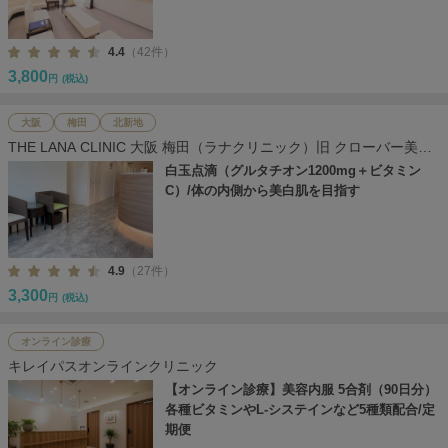
4.4
（42件）
3,800
円
(税込)
大阪
梅田
北新地
THE LANA CLINIC 大阪 梅田（ラナクリニック）旧 クローバー美容
クリニック
白玉点滴（グルタチオン1200mg＋ビタミン
C）/体の内側から美白肌を目指す
4.9
（27件）
3,300
円
(税込)
オンライン診療
キレイパスオンラインクリニック
【オンライン診療】美容内服 5合剤（90日分）
各種ビタミンやL-システインなど5種類配合/定
期便