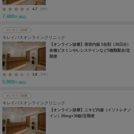
4.7
（8件）
7,480
円
(税込)
オンライン診療
キレイパスオンラインクリニック
【オンライン診療】美容内服 5合剤（30日分）
各種ビタミンやL-システインなど5種類配合/定
期便
3.8
（5件）
5,980
円
(税込)
オンライン診療
キレイパスオンラインクリニック
【オンライン診療】ニキビ内服（イソトレチノ
イン）20mg×30錠/定期便