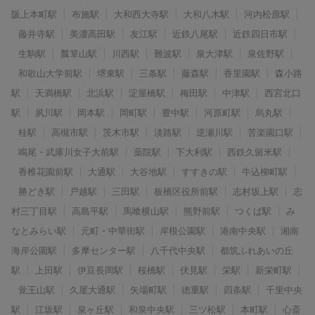
阪上本町駅
布施駅
大和西大寺駅
大和八木駅
河内松原駅
藤井寺駅
美濃高田駅
友江駅
近鉄八尾駅
近鉄四日市駅
生駒駅
瓢箪山駅
川西駅
難波駅
泉大津駅
泉佐野駅
和歌山大学前駅
堺東駅
三条駅
藤森駅
香里園駅
森小路
駅
天満橋駅
北浜駅
淀屋橋駅
梅田駅
中津駅
西宮北口
駅
夙川駅
岡本駅
岡町駅
豊中駅
河原町駅
烏丸駅
桂駅
高槻市駅
茨木市駅
淡路駅
逆瀬川駅
苦楽園口駅
鳴尾・武庫川女子大前駅
薬院駅
下大利駅
西鉄久留米駅
香椎花園前駅
大通駅
大谷地駅
すすきの駅
牛込柳町駅
勝どき駅
戸越駅
三田駅
板橋区役所前駅
志村坂上駅
志
村三丁目駅
高島平駅
馬喰横山駅
熊野前駅
つくば駅
み
なとみらい駅
元町・中華街駅
岸根公園駅
港南中央駅
湘南
海岸公園駅
多摩センター駅
八千代中央駅
都筑ふれあいの丘
駅
上田駅
伊豆長岡駅
桜橋駅
伏見駅
栄駅
新栄町駅
覚王山駅
久屋大通駅
矢場町駅
徳重駅
四条駅
千里中央
駅
江坂駅
泉ヶ丘駅
和泉中央駅
三ツ松駅
本町駅
心斎