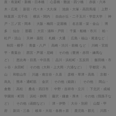
座・有楽町・新橋・日本橋
心斎橋・難波・四ツ橋
赤坂・六本
木・広尾
新宿・代々木・大久保
池袋・大塚・高田馬場
上野・
秋葉原・北千住
横浜・関内
自由が丘・二子玉川・学芸大学
神
戸・三ノ宮・岡本
大阪・梅田・淀屋橋
名古屋・栄・金山
博
多
仙台
那覇
大宮・浦和・戸田
千葉・船橋・市川
柏・
松戸・流山
天神・薬院
札幌・大通
広島・福山・尾道など
秋田・横手
青森・八戸
高崎・渋川・前橋 など
川崎・宮前
平・青葉台
西宮・芦屋・尼崎
その他（豊洲・赤羽・練馬な
ど）
恵比寿・目黒・中目黒
品川・浜松町・五反田
飯田橋・市
ヶ谷・永田町
その他（大和・上大岡・六浦など）
宇都宮・烏
山
和歌山市
川越・南古谷・久喜
彦根・草津・高島
京都・
烏丸
熊本・通町筋
金沢
その他（姫路）
その他
岡山・
倉敷
高松
桑名・四日市
中野・吉祥寺・立川
下北沢・成城
学園前・町田
浜松・静岡
藤沢・鎌倉・厚木
その他（我孫子な
ど）
その他（函館など）
津・伊勢
大分・別府
山梨・甲
府
新潟・三条
岐阜・大垣・各務ヶ原
鹿児島・郡元
川西・