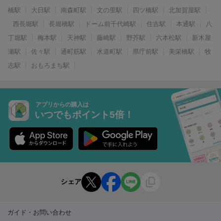
橋駅
大日駅
南森町駅
文の里駅
四ツ橋駅
北加賀屋駅
西長堀駅
長堀橋駅
ドーム前千代崎駅
住吉駅
本通駅
八
丁堀駅
梅本駅
天神駅
藤崎駅
野芥駅
六本松駅
新木屋
瀬駅
佐々駅
通町筋駅
水道町駅
県庁前駅
美栄橋駅
牧
志駅
おもろまち駅
アプリからの購入は
いつでもポイント5倍！
シェア
ガイド・お問い合わせ