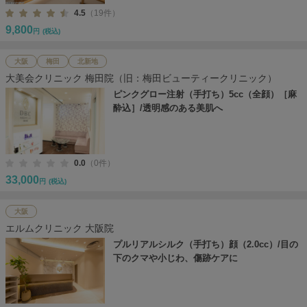
4.5
（19件）
9,800
円
(税込)
大阪
梅田
北新地
大美会クリニック 梅田院（旧：梅田ビューティークリニック）
ピンクグロー注射（手打ち）5cc（全顔）［麻
酔込］/透明感のある美肌へ
0.0
（0件）
33,000
円
(税込)
大阪
エルムクリニック 大阪院
プルリアルシルク（手打ち）顔（2.0cc）/目の
下のクマや小じわ、傷跡ケアに