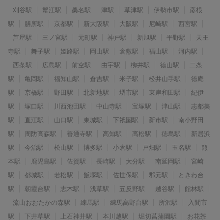
刈谷駅
蟹江駅
桑名駅
津駅
草津駅
伊勢市駅
彦根
駅
膳所駅
京都駅
新大阪駅
大阪駅
尼崎駅
西宮駅
芦屋駅
三ノ宮駅
元町駅
神戸駅
新旭駅
平野駅
天王
寺駅
舞子駅
姫路駅
岡山駅
倉敷駅
福山駅
河内駅
西条駅
広島駅
前空駅
由宇駅
柳井駅
徳山駅
二条
駅
亀岡駅
福知山駅
倉吉駅
米子駅
松井山手駅
徳庵
駅
京橋駅
野田駅
北新地駅
堺市駅
東岸和田駅
紀伊
駅
塚口駅
川西池田駅
中山寺駅
宝塚駅
津山駅
志都美
駅
直江駅
山口駅
東城駅
下祇園駅
新市駅
南小野田
駅
周防高森駅
善通寺駅
高知駅
高松駅
徳島駅
新居浜
駅
今治駅
松山駅
博多駅
小倉駅
戸畑駅
玉名駅
熊
本駅
鹿児島駅
佐賀駅
長崎駅
大分駅
南延岡駅
宮崎
駅
都城駅
若松駅
飯塚駅
佐世保駅
郡元駅
ときわ台
駅
朝霞台駅
志木駅
浅草駅
五反野駅
越谷駅
館林駅
流山おおたかの森駅
練馬駅
練馬高野台駅
所沢駅
入間市
駅
下井草駅
上石神井駅
本川越駅
堀切菖蒲園駅
お花茶