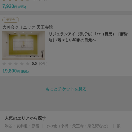
7,920
円
(税込)
天王寺
大美会クリニック 天王寺院
リジュランアイ（手打ち）1cc（目元）［麻酔
込］/若々しい印象の目元へ
0.0
（0件）
19,800
円
(税込)
もっとチケットを見る
人気のエリアから探す
渋谷・表参道・原宿
その他（京橋・天王寺・泉佐野など）
銀