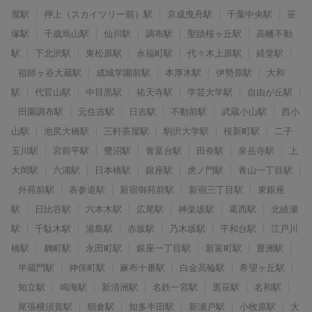
屋駅
押上（スカイツリー前）駅
京成曳舟駅
千葉中央駅
笹
塚駅
千歳烏山駅
仙川駅
調布駅
聖蹟桜ヶ丘駅
高幡不動
駅
下北沢駅
東松原駅
永福町駅
代々木上原駅
経堂駅
祖師ヶ谷大蔵駅
成城学園前駅
本厚木駅
伊勢原駅
大和
駅
代官山駅
中目黒駅
祐天寺駅
学芸大学駅
自由が丘駅
田園調布駅
元住吉駅
日吉駅
不動前駅
武蔵小山駅
西小
山駅
池尻大橋駅
三軒茶屋駅
駒沢大学駅
桜新町駅
二子
玉川駅
宮前平駅
鷺沼駅
青葉台駅
田奈駅
泉岳寺駅
上
大岡駅
六浦駅
日本橋駅
銀座駅
虎ノ門駅
青山一丁目駅
外苑前駅
表参道駅
新宿御苑前駅
新宿三丁目駅
東銀座
駅
日比谷駅
六本木駅
広尾駅
神楽坂駅
葛西駅
北綾瀬
駅
千駄木駅
湯島駅
赤坂駅
乃木坂駅
平和台駅
江戸川
橋駅
麹町駅
永田町駅
銀座一丁目駅
新富町駅
豊洲駅
半蔵門駅
神保町駅
麻布十番駅
白金高輪駅
希望ヶ丘駅
知立駅
鳴海駅
新清洲駅
名鉄一宮駅
黒笹駅
名和駅
尾張横須賀駅
朝倉駅
知多半田駅
新瀬戸駅
小牧原駅
大