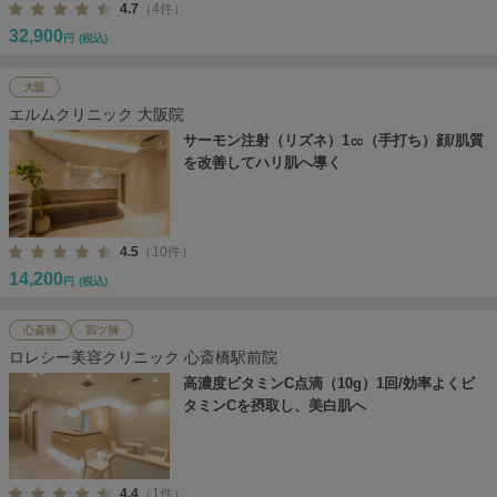
4.7
（4件）
32,900
円
(税込)
大阪
エルムクリニック 大阪院
サーモン注射（リズネ）1㏄（手打ち）顔/肌質
を改善してハリ肌へ導く
4.5
（10件）
14,200
円
(税込)
心斎橋
四ツ橋
ロレシー美容クリニック 心斎橋駅前院
高濃度ビタミンC点滴（10g）1回/効率よくビ
タミンCを摂取し、美白肌へ
4.4
（1件）