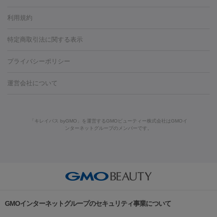
容内服
タトゥー除去
医療痩身
傷跡治療
医療脱毛（おなか）
疲
利用規約
薬剤
労回復点滴・疲労回復注射
くま治療
切開施術
デリケートゾー
リジェノックス
クレヴィエル
ファットインパクト
ヒアルロニ
ほくろ・いぼ
ンケア
ホワイトニング
わきが治療
カベリン
隆鼻術
医療
特定商取引法に関する表示
ダーゼ
サリチル酸マクロゴールピーリング
ボライト
幹細胞培
CO2レーザー
脱毛（お尻）
ショッピングリフト
ガミースマイル治療
レーザ
養上清液
プライバシーポリシー
ー治療（しみ・くすみ）
水光注射（しみ・くすみ）
RF治療
レ
小顔・フェイスライン
ーザー治療（毛穴・ニキビ跡）
涙袋ヒアルロン酸
顎ヒアルロン
機器
運営会社について
HIFU（ハイフ）
糸リフト
ショッピングリフト
酸
唇ヒアルロン酸注射
水光注射（毛穴・ニキビ跡）
鼻ヒアル
ルメッカ
プラズマシャワー
ウルトラセルQプラス
BBL光治
ロン酸注射
医療脱毛（うなじ）
ヒアルロン酸注射（豊胸）
レ
痩身・ダイエット
療
メディオスター
ジェネシス
ウルトラアクセント
ウルト
ーザー治療（黒ずみ）
医療脱毛（指）
ダイエット点滴・ ダイエ
脂肪溶解注射
BNLS・BNLS neo
カベリン
輪郭注射（MLM）
「キレイパス byGMO」を運営するGMOビューティー株式会社はGMOイ
ラフォーマー（ウルトラフォーマーⅢ）
サーマクール
イントラ
ンターネットグループのメンバーです。
ット注射
レーザーピーリング
レーザー治療（しみスポット照
脂肪冷却
セル
イントラジェン
QスイッチYAGレーザー
Qスイッチルビ
射）
ベルベットスキン
レーザー治療（赤み改善）
マイクロボ
ーレーザー
ヴァンキッシュ
ミラドライ
フォトRF
美肌
トックス（ボトックスリフト）
クリーニング
GLP-1
セラミッ
美容点滴
美容注射
ケミカルピーリング
マッサージピール
その他
ク治療
医療脱毛（ヒゲ）
ポテンツァ
トラネキサム酸
ジェ
イオン導入
エレクトロポレーション
レーザーピーリング
美
リードファインリフト
肩こり注射
ドラッグデリバリー（ポテン
ントルマックスプロ
イボ取り
シミ取り
シミ取り（皮膚科）
容内服
ツァ）
ハイドラジェントル
ルメッカ
ジェネシス
リジュラン
ラ
GMOインターネットグループのセキュリティ事業について
イムライト
Vビーム
シルファーム
スネコス
インモード