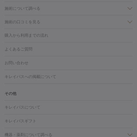
施術について調べる
施術の口コミを見る
美白
白玉点滴・白玉注射
高濃度ビタミンC点滴
美容内服
フォトフェイシャルM22
フラクショナルレーザー
レーザートーニ
購入から利用までの流れ
ング
ケミカルピーリング
プラセンタ注射
イオン導入
しみ・そばかす・肝斑
よくあるご質問
HIFU（ハイフ）
白玉点滴・白玉注射
高濃度ビタミンC点滴
フォトフェイシャル
レーザートーニング
ピコレーザートーニン
糸リフト
ボトックス
ボツリヌストキシン
エレクトロポレー
グ
フォトシルクプラス
美容内服
お問い合わせ
ション
ダーマペン
ピコフラクショナルレーザー
ピコレーザー
トーニング
ハイドラフェイシャル
マッサージピール
脂肪溶解
キレイパスへの掲載について
しわ・たるみ
注射
美容点滴・美容注射
フォトRF
PRP皮膚再生療法
脂肪
ヒアルロン酸注射
ボトックス注射
ボツリヌストキシン注射
水
冷却
医療脱毛（顔）
医療脱毛（全身）
医療脱毛（あし）
その他
光注射
PRP皮膚再生療法
RF治療（テノール）
スネコス注射
医療脱毛（VIO）
水光注射（ハリ・美肌）
レーザー治療（ハ
美容内服
キレイパスについて
リ・美肌）
光治療（フォトフェイシャルなど）
アートメイク
毛穴・ニキビ跡
BNLS
二重埋没
医療脱毛（背中）
医療脱毛（うで）
医療
キレイパスギフト
フラクショナルレーザー
ピコフラクショナルレーザー
ダーマペ
脱毛（脇）
にんにく注射
ピアス穴あけ
AGA
医療脱毛
ン
機器・薬剤について調べる
ハイドラフェイシャル
ベルベットスキン
ポテンツァ
美
（胸）
ほくろ・いぼ切除
レーザー治療（ほくろ・いぼ除去）