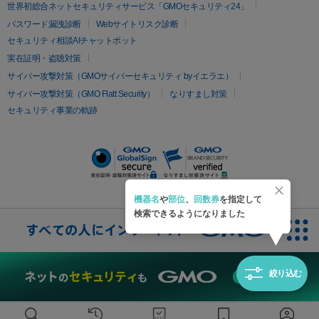
疲労回復・健康
世界初総合ネットセキュリティサービス「GMOセキュリティ24」
オリジオ
ミラノリピール
サーマジェン
リバースピール
パスワード漏洩診断
Webサイトリスク診断
プラセンタ注射
にんにく注射
オンダリフト
ジュベルック
ルビーフラクショナル
セキュリティ相談AIチャットボット
実在証明・盗聴対策
医療脱毛
サイバー攻撃対策（GMOサイバーセキュリティ byイエラエ）
医療脱毛（VIO）
医療脱毛
サイバー攻撃対策（GMO Flatt Security）
なりすまし対策
セキュリティ事業の軌跡
その他
二重埋没
アートメイク
ガミースマイル治療
オフィスホワイト
ニング
ピアス穴あけ
機器名
や
部位
、
回数券
を指定して
検索できるようになりました
絞り込む
無料診断