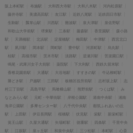
阪上本町駅
布施駅
大和西大寺駅
大和八木駅
河内松原駅
藤井寺駅
美濃高田駅
友江駅
近鉄八尾駅
近鉄四日市駅
生駒駅
瓢箪山駅
川西駅
難波駅
泉大津駅
泉佐野駅
和歌山大学前駅
堺東駅
三条駅
藤森駅
香里園駅
森小路
駅
天満橋駅
北浜駅
淀屋橋駅
梅田駅
中津駅
西宮北口
駅
夙川駅
岡本駅
岡町駅
豊中駅
河原町駅
烏丸駅
桂駅
高槻市駅
茨木市駅
淡路駅
逆瀬川駅
苦楽園口駅
鳴尾・武庫川女子大前駅
薬院駅
下大利駅
西鉄久留米駅
香椎花園前駅
大通駅
大谷地駅
すすきの駅
牛込柳町駅
勝どき駅
戸越駅
三田駅
板橋区役所前駅
志村坂上駅
志
村三丁目駅
高島平駅
馬喰横山駅
熊野前駅
つくば駅
み
なとみらい駅
元町・中華街駅
岸根公園駅
港南中央駅
湘南
海岸公園駅
多摩センター駅
八千代中央駅
都筑ふれあいの丘
駅
上田駅
伊豆長岡駅
桜橋駅
伏見駅
栄駅
新栄町駅
覚王山駅
久屋大通駅
矢場町駅
徳重駅
四条駅
千里中央
駅
江坂駅
泉ヶ丘駅
和泉中央駅
三ツ松駅
本町駅
心斎