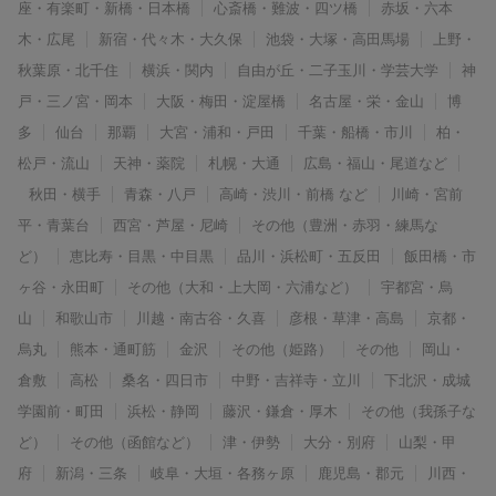
座・有楽町・新橋・日本橋
心斎橋・難波・四ツ橋
赤坂・六本
木・広尾
新宿・代々木・大久保
池袋・大塚・高田馬場
上野・
秋葉原・北千住
横浜・関内
自由が丘・二子玉川・学芸大学
神
戸・三ノ宮・岡本
大阪・梅田・淀屋橋
名古屋・栄・金山
博
多
仙台
那覇
大宮・浦和・戸田
千葉・船橋・市川
柏・
松戸・流山
天神・薬院
札幌・大通
広島・福山・尾道など
秋田・横手
青森・八戸
高崎・渋川・前橋 など
川崎・宮前
平・青葉台
西宮・芦屋・尼崎
その他（豊洲・赤羽・練馬な
ど）
恵比寿・目黒・中目黒
品川・浜松町・五反田
飯田橋・市
ヶ谷・永田町
その他（大和・上大岡・六浦など）
宇都宮・烏
山
和歌山市
川越・南古谷・久喜
彦根・草津・高島
京都・
烏丸
熊本・通町筋
金沢
その他（姫路）
その他
岡山・
倉敷
高松
桑名・四日市
中野・吉祥寺・立川
下北沢・成城
学園前・町田
浜松・静岡
藤沢・鎌倉・厚木
その他（我孫子な
ど）
その他（函館など）
津・伊勢
大分・別府
山梨・甲
府
新潟・三条
岐阜・大垣・各務ヶ原
鹿児島・郡元
川西・