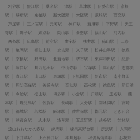
刈谷駅
蟹江駅
桑名駅
津駅
草津駅
伊勢市駅
彦根
駅
膳所駅
京都駅
新大阪駅
大阪駅
尼崎駅
西宮駅
芦屋駅
三ノ宮駅
元町駅
神戸駅
新旭駅
平野駅
天王
寺駅
舞子駅
姫路駅
岡山駅
倉敷駅
福山駅
河内駅
西条駅
広島駅
前空駅
由宇駅
柳井駅
徳山駅
二条
駅
亀岡駅
福知山駅
倉吉駅
米子駅
松井山手駅
徳庵
駅
京橋駅
野田駅
北新地駅
堺市駅
東岸和田駅
紀伊
駅
塚口駅
川西池田駅
中山寺駅
宝塚駅
津山駅
志都美
駅
直江駅
山口駅
東城駅
下祇園駅
新市駅
南小野田
駅
周防高森駅
善通寺駅
高知駅
高松駅
徳島駅
新居浜
駅
今治駅
松山駅
博多駅
小倉駅
戸畑駅
玉名駅
熊
本駅
鹿児島駅
佐賀駅
長崎駅
大分駅
南延岡駅
宮崎
駅
都城駅
若松駅
飯塚駅
佐世保駅
郡元駅
ときわ台
駅
朝霞台駅
志木駅
浅草駅
五反野駅
越谷駅
館林駅
流山おおたかの森駅
練馬駅
練馬高野台駅
所沢駅
入間市
駅
下井草駅
上石神井駅
本川越駅
堀切菖蒲園駅
お花茶