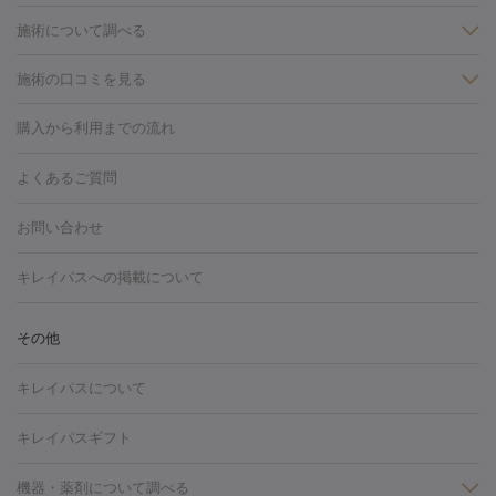
施術について調べる
施術の口コミを見る
美白
白玉点滴・白玉注射
高濃度ビタミンC点滴
美容内服
フォトフェイシャルM22
フラクショナルレーザー
レーザートーニ
購入から利用までの流れ
ング
ケミカルピーリング
プラセンタ注射
イオン導入
しみ・そばかす・肝斑
よくあるご質問
HIFU（ハイフ）
白玉点滴・白玉注射
高濃度ビタミンC点滴
フォトフェイシャル
レーザートーニング
ピコレーザートーニン
糸リフト
ボトックス
ボツリヌストキシン
エレクトロポレー
グ
フォトシルクプラス
美容内服
お問い合わせ
ション
ダーマペン
ピコフラクショナルレーザー
ピコレーザー
トーニング
ハイドラフェイシャル
マッサージピール
脂肪溶解
キレイパスへの掲載について
しわ・たるみ
注射
美容点滴・美容注射
フォトRF
PRP皮膚再生療法
脂肪
ヒアルロン酸注射
ボトックス注射
ボツリヌストキシン注射
水
冷却
医療脱毛（顔）
医療脱毛（全身）
医療脱毛（あし）
その他
光注射
PRP皮膚再生療法
RF治療（テノール）
スネコス注射
医療脱毛（VIO）
水光注射（ハリ・美肌）
レーザー治療（ハ
美容内服
キレイパスについて
リ・美肌）
光治療（フォトフェイシャルなど）
アートメイク
毛穴・ニキビ跡
BNLS
二重埋没
医療脱毛（背中）
医療脱毛（うで）
医療
キレイパスギフト
フラクショナルレーザー
ピコフラクショナルレーザー
ダーマペ
脱毛（脇）
にんにく注射
ピアス穴あけ
AGA
医療脱毛
ン
機器・薬剤について調べる
ハイドラフェイシャル
ベルベットスキン
ポテンツァ
美
（胸）
ほくろ・いぼ切除
レーザー治療（ほくろ・いぼ除去）