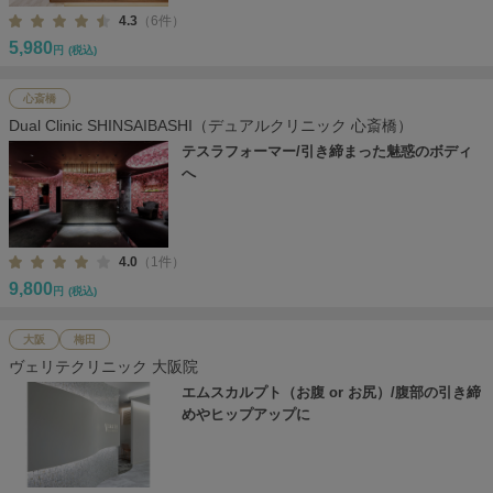
4.3
（6件）
5,980
円
(税込)
心斎橋
Dual Clinic SHINSAIBASHI（デュアルクリニック 心斎橋）
テスラフォーマー/引き締まった魅惑のボディ
へ
4.0
（1件）
9,800
円
(税込)
大阪
梅田
ヴェリテクリニック 大阪院
エムスカルプト（お腹 or お尻）/腹部の引き締
めやヒップアップに