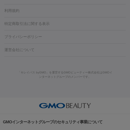
容内服
タトゥー除去
医療痩身
傷跡治療
医療脱毛（おなか）
疲
利用規約
薬剤
労回復点滴・疲労回復注射
くま治療
切開施術
デリケートゾー
リジェノックス
クレヴィエル
ファットインパクト
ヒアルロニ
ほくろ・いぼ
ンケア
ホワイトニング
わきが治療
カベリン
隆鼻術
医療
特定商取引法に関する表示
ダーゼ
サリチル酸マクロゴールピーリング
ボライト
幹細胞培
CO2レーザー
脱毛（お尻）
ショッピングリフト
ガミースマイル治療
レーザ
養上清液
プライバシーポリシー
ー治療（しみ・くすみ）
水光注射（しみ・くすみ）
RF治療
レ
小顔・フェイスライン
ーザー治療（毛穴・ニキビ跡）
涙袋ヒアルロン酸
顎ヒアルロン
機器
運営会社について
HIFU（ハイフ）
糸リフト
ショッピングリフト
酸
唇ヒアルロン酸注射
水光注射（毛穴・ニキビ跡）
鼻ヒアル
ルメッカ
プラズマシャワー
ウルトラセルQプラス
BBL光治
ロン酸注射
医療脱毛（うなじ）
ヒアルロン酸注射（豊胸）
レ
痩身・ダイエット
療
メディオスター
ジェネシス
ウルトラアクセント
ウルト
ーザー治療（黒ずみ）
医療脱毛（指）
ダイエット点滴・ ダイエ
脂肪溶解注射
BNLS・BNLS neo
カベリン
輪郭注射（MLM）
「キレイパス byGMO」を運営するGMOビューティー株式会社はGMOイ
ラフォーマー（ウルトラフォーマーⅢ）
サーマクール
イントラ
ンターネットグループのメンバーです。
ット注射
レーザーピーリング
レーザー治療（しみスポット照
脂肪冷却
セル
イントラジェン
QスイッチYAGレーザー
Qスイッチルビ
射）
ベルベットスキン
レーザー治療（赤み改善）
マイクロボ
ーレーザー
ヴァンキッシュ
ミラドライ
フォトRF
美肌
トックス（ボトックスリフト）
クリーニング
GLP-1
セラミッ
美容点滴
美容注射
ケミカルピーリング
マッサージピール
その他
ク治療
医療脱毛（ヒゲ）
ポテンツァ
トラネキサム酸
ジェ
イオン導入
エレクトロポレーション
レーザーピーリング
美
リードファインリフト
肩こり注射
ドラッグデリバリー（ポテン
ントルマックスプロ
イボ取り
シミ取り
シミ取り（皮膚科）
容内服
ツァ）
ハイドラジェントル
ルメッカ
ジェネシス
リジュラン
ラ
GMOインターネットグループのセキュリティ事業について
イムライト
Vビーム
シルファーム
スネコス
インモード