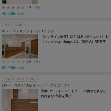
4.5
（4件）
48,000
円
(税込)
オンライン診療
キレイパスオンラインクリニック
【オンライン診療】GIP/GLP-1ダイエット注射
（マンジャロ）5mg×12本［送料込］/定期便
0.0
（0件）
62,900
円
(税込)
大阪
北新地
梅田
LIGHT CLINIC 大阪院（ライトクリニック）
医療EMS（インシェイプ）二の腕やお腹など
お好きな1部位を選択