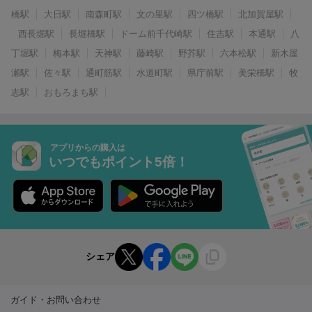
橋駅
大日駅
南森町駅
文の里駅
四ツ橋駅
北加賀屋駅
西長堀駅
長堀橋駅
ドーム前千代崎駅
住吉駅
本通駅
八
丁堀駅
梅本駅
天神駅
藤崎駅
野芥駅
六本松駅
新木屋
瀬駅
佐々駅
通町筋駅
水道町駅
県庁前駅
美栄橋駅
牧
志駅
おもろまち駅
アプリからの購入は
いつでもポイント5倍！
シェア
ガイド・お問い合わせ