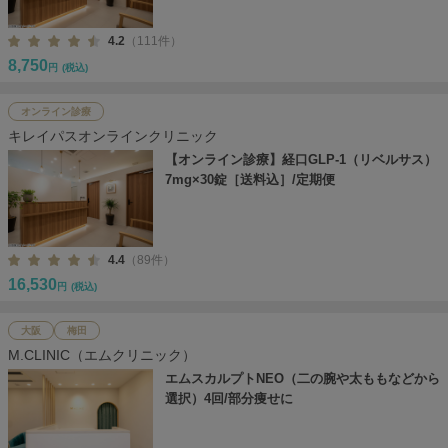
4.2
（111件）
8,750
円
(税込)
オンライン診療
キレイパスオンラインクリニック
【オンライン診療】経口GLP-1（リベルサス）
7mg×30錠［送料込］/定期便
4.4
（89件）
16,530
円
(税込)
大阪
梅田
M.CLINIC（エムクリニック）
エムスカルプトNEO（二の腕や太ももなどから
選択）4回/部分痩せに