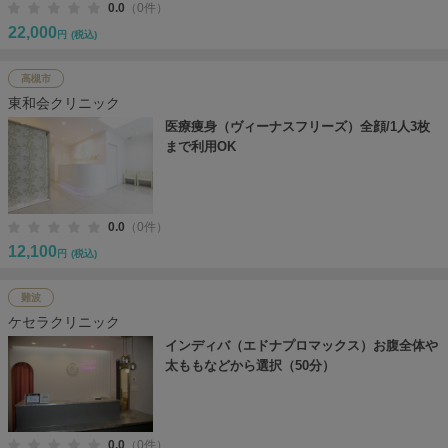
0.0
（0件）
22,000
円
(税込)
高槻市
東和会クリニック
医療痩身（ヴィーナスフリーズ）全顔/1人3枚
まで利用OK
0.0
（0件）
12,100
円
(税込)
難波
ケセラクリニック
インディバ（エドナプロマックス）お腹全体や
太ももなどから選択（50分）
0.0
（0件）