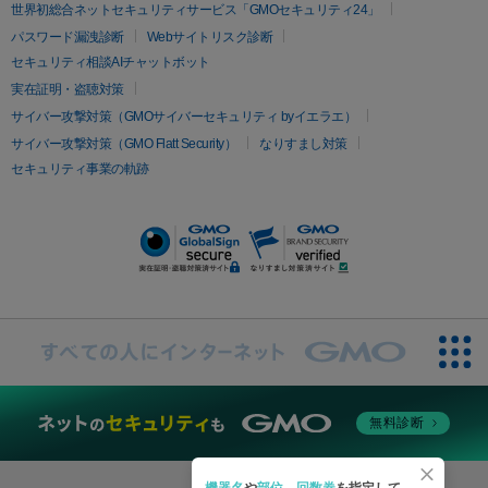
疲労回復・健康
世界初総合ネットセキュリティサービス「GMOセキュリティ24」
オリジオ
ミラノリピール
サーマジェン
リバースピール
パスワード漏洩診断
Webサイトリスク診断
プラセンタ注射
にんにく注射
オンダリフト
ジュベルック
ルビーフラクショナル
セキュリティ相談AIチャットボット
実在証明・盗聴対策
医療脱毛
サイバー攻撃対策（GMOサイバーセキュリティ byイエラエ）
医療脱毛（VIO）
医療脱毛
サイバー攻撃対策（GMO Flatt Security）
なりすまし対策
セキュリティ事業の軌跡
その他
二重埋没
アートメイク
ガミースマイル治療
オフィスホワイト
ニング
ピアス穴あけ
無料診断