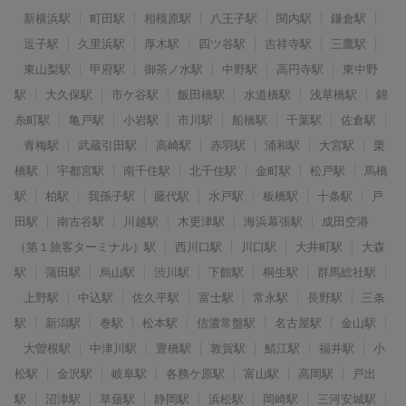
新横浜駅
町田駅
相模原駅
八王子駅
関内駅
鎌倉駅
逗子駅
久里浜駅
厚木駅
四ツ谷駅
吉祥寺駅
三鷹駅
東山梨駅
甲府駅
御茶ノ水駅
中野駅
高円寺駅
東中野
駅
大久保駅
市ケ谷駅
飯田橋駅
水道橋駅
浅草橋駅
錦
糸町駅
亀戸駅
小岩駅
市川駅
船橋駅
千葉駅
佐倉駅
青梅駅
武蔵引田駅
高崎駅
赤羽駅
浦和駅
大宮駅
栗
橋駅
宇都宮駅
南千住駅
北千住駅
金町駅
松戸駅
馬橋
駅
柏駅
我孫子駅
藤代駅
水戸駅
板橋駅
十条駅
戸
田駅
南古谷駅
川越駅
木更津駅
海浜幕張駅
成田空港
（第１旅客ターミナル）駅
西川口駅
川口駅
大井町駅
大森
駅
蒲田駅
烏山駅
渋川駅
下館駅
桐生駅
群馬総社駅
上野駅
中込駅
佐久平駅
富士駅
常永駅
長野駅
三条
駅
新潟駅
巻駅
松本駅
信濃常盤駅
名古屋駅
金山駅
大曽根駅
中津川駅
豊橋駅
敦賀駅
鯖江駅
福井駅
小
松駅
金沢駅
岐阜駅
各務ケ原駅
富山駅
高岡駅
戸出
駅
沼津駅
草薙駅
静岡駅
浜松駅
岡崎駅
三河安城駅