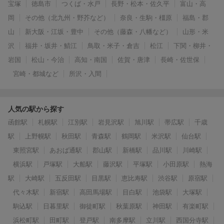
宝塚
徳島市
つくば・水戸
長野・松本・佐久平
富山・高
岡
その他（北九州・野芥など）
奈良・生駒・橿原
福島・郡
山
新大阪・江坂・豊中
その他（藤森・八幡など）
山形・米
沢
福井・坂井・鯖江
鳥取・米子・倉吉
松江
下関・柳井・
岩国
松山・今治
高知・南国
佐賀・唐津
長崎・佐世保
宮崎・都城など
所沢・入間
人気の駅から探す
函館駅
札幌駅
江別駅
岩見沢駅
旭川駅
帯広駅
千歳
駅
上野幌駅
秋田駅
青森駅
鶴岡駅
米沢駅
仙台駅
東照宮駅
あおば通駅
郡山駅
新橋駅
品川駅
川崎駅
横浜駅
戸塚駅
大船駅
藤沢駅
平塚駅
小田原駅
熱海
駅
大崎駅
五反田駅
目黒駅
恵比寿駅
渋谷駅
原宿駅
代々木駅
新宿駅
高田馬場駅
目白駅
池袋駅
大塚駅
駒込駅
日暮里駅
御徒町駅
秋葉原駅
神田駅
有楽町駅
浜松町駅
田町駅
登戸駅
南多摩駅
立川駅
西国分寺駅