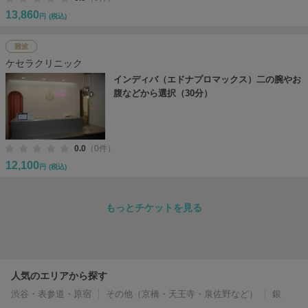
13,860
円
(税込)
難波
ケセラクリニック
インディバ（エドナプロマックス）二の腕やお
腹などから選択（30分）
0.0
（0件）
12,100
円
(税込)
もっとチケットを見る
人気のエリアから探す
渋谷・表参道・原宿
その他（京橋・天王寺・泉佐野など）
銀