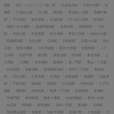
屋駅
押上（スカイツリー前）駅
京成曳舟駅
千葉中央駅
笹
塚駅
千歳烏山駅
仙川駅
調布駅
聖蹟桜ヶ丘駅
高幡不動
駅
下北沢駅
東松原駅
永福町駅
代々木上原駅
経堂駅
祖師ヶ谷大蔵駅
成城学園前駅
本厚木駅
伊勢原駅
大和
駅
代官山駅
中目黒駅
祐天寺駅
学芸大学駅
自由が丘駅
田園調布駅
元住吉駅
日吉駅
不動前駅
武蔵小山駅
西小
山駅
池尻大橋駅
三軒茶屋駅
駒沢大学駅
桜新町駅
二子
玉川駅
宮前平駅
鷺沼駅
青葉台駅
田奈駅
泉岳寺駅
上
大岡駅
六浦駅
日本橋駅
銀座駅
虎ノ門駅
青山一丁目駅
外苑前駅
表参道駅
新宿御苑前駅
新宿三丁目駅
東銀座
駅
日比谷駅
六本木駅
広尾駅
神楽坂駅
葛西駅
北綾瀬
駅
千駄木駅
湯島駅
赤坂駅
乃木坂駅
平和台駅
江戸川
橋駅
麹町駅
永田町駅
銀座一丁目駅
新富町駅
豊洲駅
半蔵門駅
神保町駅
麻布十番駅
白金高輪駅
希望ヶ丘駅
知立駅
鳴海駅
新清洲駅
名鉄一宮駅
黒笹駅
名和駅
尾張横須賀駅
朝倉駅
知多半田駅
新瀬戸駅
小牧原駅
大