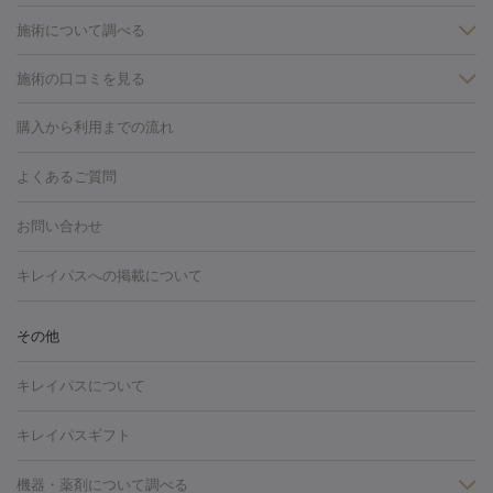
施術について調べる
施術の口コミを見る
美白
白玉点滴・白玉注射
高濃度ビタミンC点滴
美容内服
フォトフェイシャルM22
フラクショナルレーザー
レーザートーニ
購入から利用までの流れ
ング
ケミカルピーリング
プラセンタ注射
イオン導入
しみ・そばかす・肝斑
よくあるご質問
HIFU（ハイフ）
白玉点滴・白玉注射
高濃度ビタミンC点滴
フォトフェイシャル
レーザートーニング
ピコレーザートーニン
糸リフト
ボトックス
ボツリヌストキシン
エレクトロポレー
グ
フォトシルクプラス
美容内服
お問い合わせ
ション
ダーマペン
ピコフラクショナルレーザー
ピコレーザー
トーニング
ハイドラフェイシャル
マッサージピール
脂肪溶解
キレイパスへの掲載について
しわ・たるみ
注射
美容点滴・美容注射
フォトRF
PRP皮膚再生療法
脂肪
ヒアルロン酸注射
ボトックス注射
ボツリヌストキシン注射
水
冷却
医療脱毛（顔）
医療脱毛（全身）
医療脱毛（あし）
その他
光注射
PRP皮膚再生療法
RF治療（テノール）
スネコス注射
医療脱毛（VIO）
水光注射（ハリ・美肌）
レーザー治療（ハ
美容内服
キレイパスについて
リ・美肌）
光治療（フォトフェイシャルなど）
アートメイク
毛穴・ニキビ跡
BNLS
二重埋没
医療脱毛（背中）
医療脱毛（うで）
医療
キレイパスギフト
フラクショナルレーザー
ピコフラクショナルレーザー
ダーマペ
脱毛（脇）
にんにく注射
ピアス穴あけ
AGA
医療脱毛
ン
機器・薬剤について調べる
ハイドラフェイシャル
ベルベットスキン
ポテンツァ
美
（胸）
ほくろ・いぼ切除
レーザー治療（ほくろ・いぼ除去）