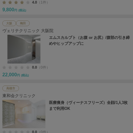
4.0
（1件）
9,800
円
(税込)
大阪
梅田
ヴェリテクリニック 大阪院
エムスカルプト（お腹 or お尻）/腹部の引き締
めやヒップアップに
0.0
（0件）
22,000
円
(税込)
高槻市
東和会クリニック
医療痩身（ヴィーナスフリーズ）全顔/1人3枚
まで利用OK
0.0
（0件）