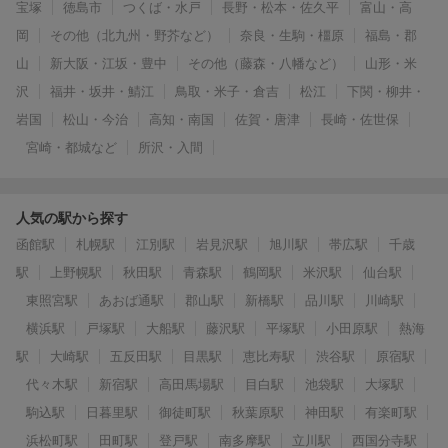
宝塚
徳島市
つくば・水戸
長野・松本・佐久平
富山・高
岡
その他（北九州・野芥など）
奈良・生駒・橿原
福島・郡
山
新大阪・江坂・豊中
その他（藤森・八幡など）
山形・米
沢
福井・坂井・鯖江
鳥取・米子・倉吉
松江
下関・柳井・
岩国
松山・今治
高知・南国
佐賀・唐津
長崎・佐世保
宮崎・都城など
所沢・入間
人気の駅から探す
函館駅
札幌駅
江別駅
岩見沢駅
旭川駅
帯広駅
千歳
駅
上野幌駅
秋田駅
青森駅
鶴岡駅
米沢駅
仙台駅
東照宮駅
あおば通駅
郡山駅
新橋駅
品川駅
川崎駅
横浜駅
戸塚駅
大船駅
藤沢駅
平塚駅
小田原駅
熱海
駅
大崎駅
五反田駅
目黒駅
恵比寿駅
渋谷駅
原宿駅
代々木駅
新宿駅
高田馬場駅
目白駅
池袋駅
大塚駅
駒込駅
日暮里駅
御徒町駅
秋葉原駅
神田駅
有楽町駅
浜松町駅
田町駅
登戸駅
南多摩駅
立川駅
西国分寺駅