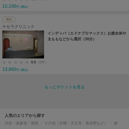
12,100
円
(税込)
難波
ケセラクリニック
インディバ（エドナプロマックス）お腹全体や
太ももなどから選択（50分）
0.0
（0件）
13,860
円
(税込)
もっとチケットを見る
人気のエリアから探す
渋谷・表参道・原宿
その他（京橋・天王寺・泉佐野など）
銀