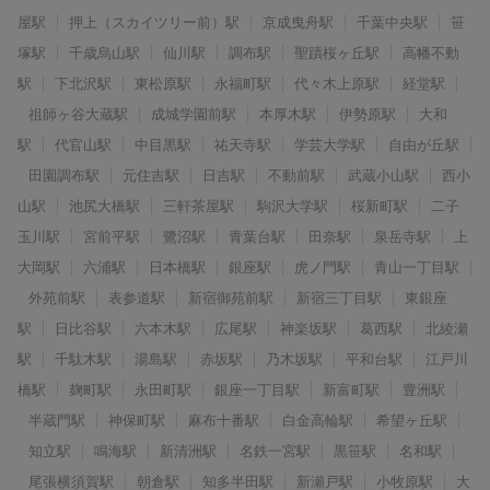
屋駅
押上（スカイツリー前）駅
京成曳舟駅
千葉中央駅
笹
塚駅
千歳烏山駅
仙川駅
調布駅
聖蹟桜ヶ丘駅
高幡不動
駅
下北沢駅
東松原駅
永福町駅
代々木上原駅
経堂駅
祖師ヶ谷大蔵駅
成城学園前駅
本厚木駅
伊勢原駅
大和
駅
代官山駅
中目黒駅
祐天寺駅
学芸大学駅
自由が丘駅
田園調布駅
元住吉駅
日吉駅
不動前駅
武蔵小山駅
西小
山駅
池尻大橋駅
三軒茶屋駅
駒沢大学駅
桜新町駅
二子
玉川駅
宮前平駅
鷺沼駅
青葉台駅
田奈駅
泉岳寺駅
上
大岡駅
六浦駅
日本橋駅
銀座駅
虎ノ門駅
青山一丁目駅
外苑前駅
表参道駅
新宿御苑前駅
新宿三丁目駅
東銀座
駅
日比谷駅
六本木駅
広尾駅
神楽坂駅
葛西駅
北綾瀬
駅
千駄木駅
湯島駅
赤坂駅
乃木坂駅
平和台駅
江戸川
橋駅
麹町駅
永田町駅
銀座一丁目駅
新富町駅
豊洲駅
半蔵門駅
神保町駅
麻布十番駅
白金高輪駅
希望ヶ丘駅
知立駅
鳴海駅
新清洲駅
名鉄一宮駅
黒笹駅
名和駅
尾張横須賀駅
朝倉駅
知多半田駅
新瀬戸駅
小牧原駅
大