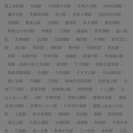
阪上本町駅
布施駅
大和西大寺駅
大和八木駅
河内松原駅
藤井寺駅
美濃高田駅
友江駅
近鉄八尾駅
近鉄四日市駅
生駒駅
瓢箪山駅
川西駅
難波駅
泉大津駅
泉佐野駅
和歌山大学前駅
堺東駅
三条駅
藤森駅
香里園駅
森小路
駅
天満橋駅
北浜駅
淀屋橋駅
梅田駅
中津駅
西宮北口
駅
夙川駅
岡本駅
岡町駅
豊中駅
河原町駅
烏丸駅
桂駅
高槻市駅
茨木市駅
淡路駅
逆瀬川駅
苦楽園口駅
鳴尾・武庫川女子大前駅
薬院駅
下大利駅
西鉄久留米駅
香椎花園前駅
大通駅
大谷地駅
すすきの駅
牛込柳町駅
勝どき駅
戸越駅
三田駅
板橋区役所前駅
志村坂上駅
志
村三丁目駅
高島平駅
馬喰横山駅
熊野前駅
つくば駅
み
なとみらい駅
元町・中華街駅
岸根公園駅
港南中央駅
湘南
海岸公園駅
多摩センター駅
八千代中央駅
都筑ふれあいの丘
駅
上田駅
伊豆長岡駅
桜橋駅
伏見駅
栄駅
新栄町駅
覚王山駅
久屋大通駅
矢場町駅
徳重駅
四条駅
千里中央
駅
江坂駅
泉ヶ丘駅
和泉中央駅
三ツ松駅
本町駅
心斎