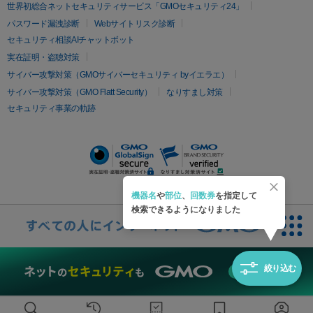
疲労回復・健康
世界初総合ネットセキュリティサービス「GMOセキュリティ24」
オリジオ
ミラノリピール
サーマジェン
リバースピール
パスワード漏洩診断
Webサイトリスク診断
プラセンタ注射
にんにく注射
オンダリフト
ジュベルック
ルビーフラクショナル
セキュリティ相談AIチャットボット
実在証明・盗聴対策
医療脱毛
サイバー攻撃対策（GMOサイバーセキュリティ byイエラエ）
医療脱毛（VIO）
医療脱毛
サイバー攻撃対策（GMO Flatt Security）
なりすまし対策
セキュリティ事業の軌跡
その他
二重埋没
アートメイク
ガミースマイル治療
オフィスホワイト
ニング
ピアス穴あけ
機器名
や
部位
、
回数券
を指定して
検索できるようになりました
絞り込む
無料診断