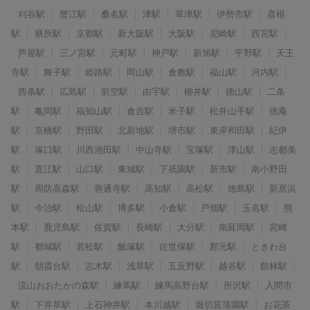
刈谷駅
蟹江駅
桑名駅
津駅
草津駅
伊勢市駅
彦根
駅
膳所駅
京都駅
新大阪駅
大阪駅
尼崎駅
西宮駅
芦屋駅
三ノ宮駅
元町駅
神戸駅
新旭駅
平野駅
天王
寺駅
舞子駅
姫路駅
岡山駅
倉敷駅
福山駅
河内駅
西条駅
広島駅
前空駅
由宇駅
柳井駅
徳山駅
二条
駅
亀岡駅
福知山駅
倉吉駅
米子駅
松井山手駅
徳庵
駅
京橋駅
野田駅
北新地駅
堺市駅
東岸和田駅
紀伊
駅
塚口駅
川西池田駅
中山寺駅
宝塚駅
津山駅
志都美
駅
直江駅
山口駅
東城駅
下祇園駅
新市駅
南小野田
駅
周防高森駅
善通寺駅
高知駅
高松駅
徳島駅
新居浜
駅
今治駅
松山駅
博多駅
小倉駅
戸畑駅
玉名駅
熊
本駅
鹿児島駅
佐賀駅
長崎駅
大分駅
南延岡駅
宮崎
駅
都城駅
若松駅
飯塚駅
佐世保駅
郡元駅
ときわ台
駅
朝霞台駅
志木駅
浅草駅
五反野駅
越谷駅
館林駅
流山おおたかの森駅
練馬駅
練馬高野台駅
所沢駅
入間市
駅
下井草駅
上石神井駅
本川越駅
堀切菖蒲園駅
お花茶