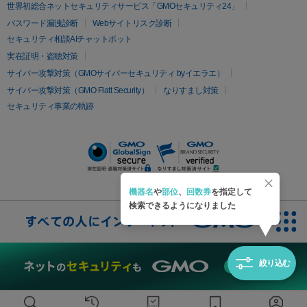
疲労回復・健康
世界初総合ネットセキュリティサービス「GMOセキュリティ24」
オリジオ
ミラノリピール
サーマジェン
リバースピール
パスワード漏洩診断
Webサイトリスク診断
プラセンタ注射
にんにく注射
オンダリフト
ジュベルック
ルビーフラクショナル
セキュリティ相談AIチャットボット
実在証明・盗聴対策
医療脱毛
サイバー攻撃対策（GMOサイバーセキュリティ byイエラエ）
医療脱毛（VIO）
医療脱毛
サイバー攻撃対策（GMO Flatt Security）
なりすまし対策
セキュリティ事業の軌跡
その他
二重埋没
アートメイク
ガミースマイル治療
オフィスホワイト
ニング
ピアス穴あけ
機器名
や
部位
、
回数券
を指定して
検索できるようになりました
絞り込む
無料診断