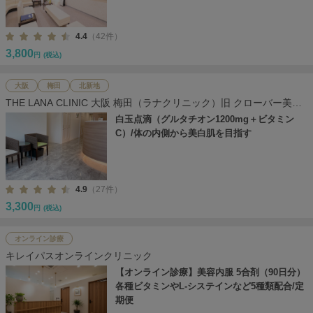
4.4
（42件）
3,800
円
(税込)
大阪
梅田
北新地
THE LANA CLINIC 大阪 梅田（ラナクリニック）旧 クローバー美容
クリニック
白玉点滴（グルタチオン1200mg＋ビタミン
C）/体の内側から美白肌を目指す
4.9
（27件）
3,300
円
(税込)
オンライン診療
キレイパスオンラインクリニック
【オンライン診療】美容内服 5合剤（90日分）
各種ビタミンやL-システインなど5種類配合/定
期便