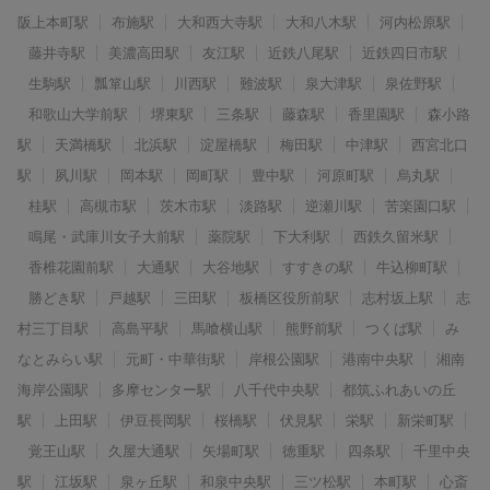
阪上本町駅
布施駅
大和西大寺駅
大和八木駅
河内松原駅
藤井寺駅
美濃高田駅
友江駅
近鉄八尾駅
近鉄四日市駅
生駒駅
瓢箪山駅
川西駅
難波駅
泉大津駅
泉佐野駅
和歌山大学前駅
堺東駅
三条駅
藤森駅
香里園駅
森小路
駅
天満橋駅
北浜駅
淀屋橋駅
梅田駅
中津駅
西宮北口
駅
夙川駅
岡本駅
岡町駅
豊中駅
河原町駅
烏丸駅
桂駅
高槻市駅
茨木市駅
淡路駅
逆瀬川駅
苦楽園口駅
鳴尾・武庫川女子大前駅
薬院駅
下大利駅
西鉄久留米駅
香椎花園前駅
大通駅
大谷地駅
すすきの駅
牛込柳町駅
勝どき駅
戸越駅
三田駅
板橋区役所前駅
志村坂上駅
志
村三丁目駅
高島平駅
馬喰横山駅
熊野前駅
つくば駅
み
なとみらい駅
元町・中華街駅
岸根公園駅
港南中央駅
湘南
海岸公園駅
多摩センター駅
八千代中央駅
都筑ふれあいの丘
駅
上田駅
伊豆長岡駅
桜橋駅
伏見駅
栄駅
新栄町駅
覚王山駅
久屋大通駅
矢場町駅
徳重駅
四条駅
千里中央
駅
江坂駅
泉ヶ丘駅
和泉中央駅
三ツ松駅
本町駅
心斎