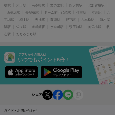
橋駅
大日駅
南森町駅
文の里駅
四ツ橋駅
北加賀屋駅
西長堀駅
長堀橋駅
ドーム前千代崎駅
住吉駅
本通駅
八
丁堀駅
梅本駅
天神駅
藤崎駅
野芥駅
六本松駅
新木屋
瀬駅
佐々駅
通町筋駅
水道町駅
県庁前駅
美栄橋駅
牧
志駅
おもろまち駅
アプリからの購入は
いつでもポイント5倍！
シェア
ガイド・お問い合わせ