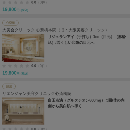
0.0
（0件）
19,800
円
(税込)
心斎橋
大美会クリニック 心斎橋本院（旧：大阪美容クリニック）
リジュランアイ（手打ち）1cc（目元）［麻酔
込］/若々しい印象の目元へ
0.0
（0件）
19,800
円
(税込)
難波
リエンジャン美容クリニック心斎橋院
白玉点滴（グルタチオン600mg） 5回/体の内
側から美白肌へ導く
0.0
（0件）