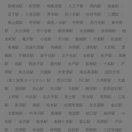
新横浜駅
町田駅
相模原駅
八王子駅
関内駅
鎌倉駅
逗子駅
久里浜駅
厚木駅
四ツ谷駅
吉祥寺駅
三鷹駅
東山梨駅
甲府駅
御茶ノ水駅
中野駅
高円寺駅
東中野
駅
大久保駅
市ケ谷駅
飯田橋駅
水道橋駅
浅草橋駅
錦
糸町駅
亀戸駅
小岩駅
市川駅
船橋駅
千葉駅
佐倉駅
青梅駅
武蔵引田駅
高崎駅
赤羽駅
浦和駅
大宮駅
栗
橋駅
宇都宮駅
南千住駅
北千住駅
金町駅
松戸駅
馬橋
駅
柏駅
我孫子駅
藤代駅
水戸駅
板橋駅
十条駅
戸
田駅
南古谷駅
川越駅
木更津駅
海浜幕張駅
成田空港
（第１旅客ターミナル）駅
西川口駅
川口駅
大井町駅
大森
駅
蒲田駅
烏山駅
渋川駅
下館駅
桐生駅
群馬総社駅
上野駅
中込駅
佐久平駅
富士駅
常永駅
長野駅
三条
駅
新潟駅
巻駅
松本駅
信濃常盤駅
名古屋駅
金山駅
大曽根駅
中津川駅
豊橋駅
敦賀駅
鯖江駅
福井駅
小
松駅
金沢駅
岐阜駅
各務ケ原駅
富山駅
高岡駅
戸出
駅
沼津駅
草薙駅
静岡駅
浜松駅
岡崎駅
三河安城駅