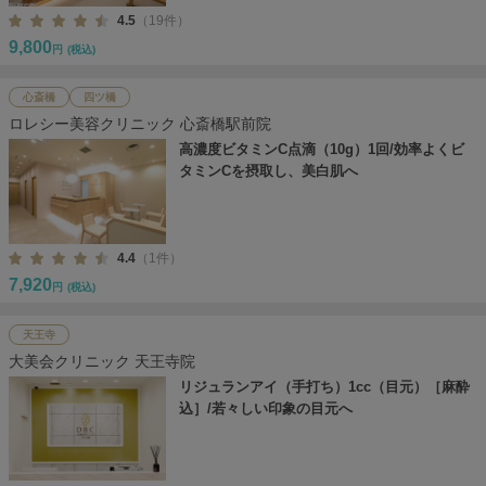
4.5
（19件）
9,800
円
(税込)
心斎橋
四ツ橋
ロレシー美容クリニック 心斎橋駅前院
高濃度ビタミンC点滴（10g）1回/効率よくビ
タミンCを摂取し、美白肌へ
4.4
（1件）
7,920
円
(税込)
天王寺
大美会クリニック 天王寺院
リジュランアイ（手打ち）1cc（目元）［麻酔
込］/若々しい印象の目元へ