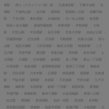
屋駅
押上（スカイツリー前）駅
京成曳舟駅
千葉中央駅
笹
塚駅
千歳烏山駅
仙川駅
調布駅
聖蹟桜ヶ丘駅
高幡不動
駅
下北沢駅
東松原駅
永福町駅
代々木上原駅
経堂駅
祖師ヶ谷大蔵駅
成城学園前駅
本厚木駅
伊勢原駅
大和
駅
代官山駅
中目黒駅
祐天寺駅
学芸大学駅
自由が丘駅
田園調布駅
元住吉駅
日吉駅
不動前駅
武蔵小山駅
西小
山駅
池尻大橋駅
三軒茶屋駅
駒沢大学駅
桜新町駅
二子
玉川駅
宮前平駅
鷺沼駅
青葉台駅
田奈駅
泉岳寺駅
上
大岡駅
六浦駅
日本橋駅
銀座駅
虎ノ門駅
青山一丁目駅
外苑前駅
表参道駅
新宿御苑前駅
新宿三丁目駅
東銀座
駅
日比谷駅
六本木駅
広尾駅
神楽坂駅
葛西駅
北綾瀬
駅
千駄木駅
湯島駅
赤坂駅
乃木坂駅
平和台駅
江戸川
橋駅
麹町駅
永田町駅
銀座一丁目駅
新富町駅
豊洲駅
半蔵門駅
神保町駅
麻布十番駅
白金高輪駅
希望ヶ丘駅
知立駅
鳴海駅
新清洲駅
名鉄一宮駅
黒笹駅
名和駅
尾張横須賀駅
朝倉駅
知多半田駅
新瀬戸駅
小牧原駅
大