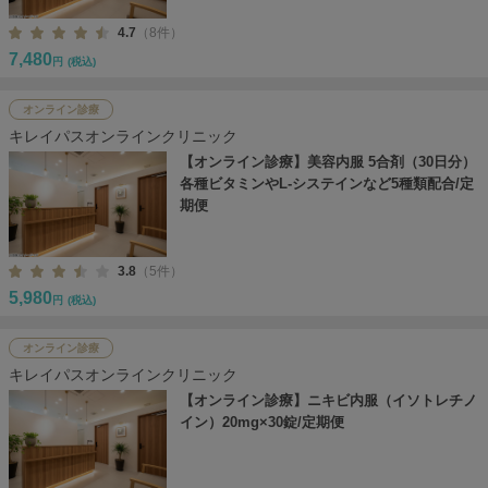
4.7
（8件）
7,480
円
(税込)
オンライン診療
キレイパスオンラインクリニック
【オンライン診療】美容内服 5合剤（30日分）
各種ビタミンやL-システインなど5種類配合/定
期便
3.8
（5件）
5,980
円
(税込)
オンライン診療
キレイパスオンラインクリニック
【オンライン診療】ニキビ内服（イソトレチノ
イン）20mg×30錠/定期便