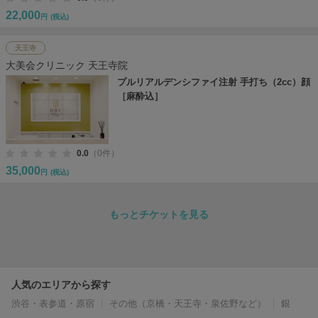
22,000
円
(税込)
天王寺
大美会クリニック 天王寺院
プルリアルデンシファイ注射 手打ち（2cc）顔
［麻酔込］
0.0
（0件）
35,000
円
(税込)
もっとチケットを見る
人気のエリアから探す
渋谷・表参道・原宿
その他（京橋・天王寺・泉佐野など）
銀