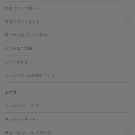
施術について調べる
施術の口コミを見る
美白
白玉点滴・白玉注射
高濃度ビタミンC点滴
美容内服
フォトフェイシャルM22
フラクショナルレーザー
レーザートーニ
購入から利用までの流れ
ング
ケミカルピーリング
プラセンタ注射
イオン導入
しみ・そばかす・肝斑
よくあるご質問
HIFU（ハイフ）
白玉点滴・白玉注射
高濃度ビタミンC点滴
フォトフェイシャル
レーザートーニング
ピコレーザートーニン
糸リフト
ボトックス
ボツリヌストキシン
エレクトロポレー
グ
フォトシルクプラス
美容内服
お問い合わせ
ション
ダーマペン
ピコフラクショナルレーザー
ピコレーザー
トーニング
ハイドラフェイシャル
マッサージピール
脂肪溶解
キレイパスへの掲載について
しわ・たるみ
注射
美容点滴・美容注射
フォトRF
PRP皮膚再生療法
脂肪
ヒアルロン酸注射
ボトックス注射
ボツリヌストキシン注射
水
冷却
医療脱毛（顔）
医療脱毛（全身）
医療脱毛（あし）
その他
光注射
PRP皮膚再生療法
RF治療（テノール）
スネコス注射
医療脱毛（VIO）
水光注射（ハリ・美肌）
レーザー治療（ハ
美容内服
キレイパスについて
リ・美肌）
光治療（フォトフェイシャルなど）
アートメイク
毛穴・ニキビ跡
BNLS
二重埋没
医療脱毛（背中）
医療脱毛（うで）
医療
キレイパスギフト
フラクショナルレーザー
ピコフラクショナルレーザー
ダーマペ
脱毛（脇）
にんにく注射
ピアス穴あけ
AGA
医療脱毛
ン
機器・薬剤について調べる
ハイドラフェイシャル
ベルベットスキン
ポテンツァ
美
（胸）
ほくろ・いぼ切除
レーザー治療（ほくろ・いぼ除去）