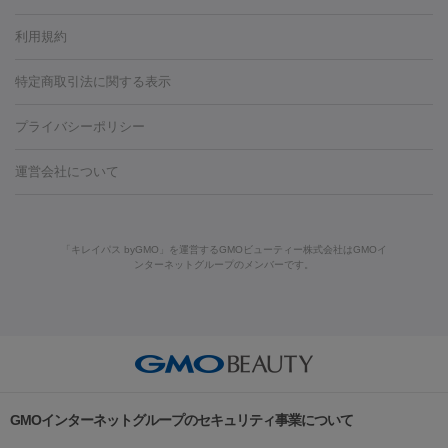
容内服
タトゥー除去
医療痩身
傷跡治療
医療脱毛（おなか）
疲
利用規約
薬剤
労回復点滴・疲労回復注射
くま治療
切開施術
デリケートゾー
リジェノックス
クレヴィエル
ファットインパクト
ヒアルロニ
ほくろ・いぼ
ンケア
ホワイトニング
わきが治療
カベリン
隆鼻術
医療
特定商取引法に関する表示
ダーゼ
サリチル酸マクロゴールピーリング
ボライト
幹細胞培
CO2レーザー
脱毛（お尻）
ショッピングリフト
ガミースマイル治療
レーザ
養上清液
プライバシーポリシー
ー治療（しみ・くすみ）
水光注射（しみ・くすみ）
RF治療
レ
小顔・フェイスライン
ーザー治療（毛穴・ニキビ跡）
涙袋ヒアルロン酸
顎ヒアルロン
機器
運営会社について
HIFU（ハイフ）
糸リフト
ショッピングリフト
酸
唇ヒアルロン酸注射
水光注射（毛穴・ニキビ跡）
鼻ヒアル
ルメッカ
プラズマシャワー
ウルトラセルQプラス
BBL光治
ロン酸注射
医療脱毛（うなじ）
ヒアルロン酸注射（豊胸）
レ
痩身・ダイエット
療
メディオスター
ジェネシス
ウルトラアクセント
ウルト
ーザー治療（黒ずみ）
医療脱毛（指）
ダイエット点滴・ ダイエ
脂肪溶解注射
BNLS・BNLS neo
カベリン
輪郭注射（MLM）
「キレイパス byGMO」を運営するGMOビューティー株式会社はGMOイ
ラフォーマー（ウルトラフォーマーⅢ）
サーマクール
イントラ
ンターネットグループのメンバーです。
ット注射
レーザーピーリング
レーザー治療（しみスポット照
脂肪冷却
セル
イントラジェン
QスイッチYAGレーザー
Qスイッチルビ
射）
ベルベットスキン
レーザー治療（赤み改善）
マイクロボ
ーレーザー
ヴァンキッシュ
ミラドライ
フォトRF
美肌
トックス（ボトックスリフト）
クリーニング
GLP-1
セラミッ
美容点滴
美容注射
ケミカルピーリング
マッサージピール
その他
ク治療
医療脱毛（ヒゲ）
ポテンツァ
トラネキサム酸
ジェ
イオン導入
エレクトロポレーション
レーザーピーリング
美
リードファインリフト
肩こり注射
ドラッグデリバリー（ポテン
ントルマックスプロ
イボ取り
シミ取り
シミ取り（皮膚科）
容内服
ツァ）
ハイドラジェントル
ルメッカ
ジェネシス
リジュラン
ラ
GMOインターネットグループのセキュリティ事業について
イムライト
Vビーム
シルファーム
スネコス
インモード