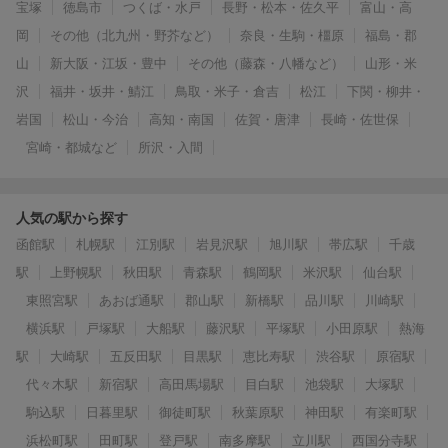
宝塚
徳島市
つくば・水戸
長野・松本・佐久平
富山・高
岡
その他（北九州・野芥など）
奈良・生駒・橿原
福島・郡
山
新大阪・江坂・豊中
その他（藤森・八幡など）
山形・米
沢
福井・坂井・鯖江
鳥取・米子・倉吉
松江
下関・柳井・
岩国
松山・今治
高知・南国
佐賀・唐津
長崎・佐世保
宮崎・都城など
所沢・入間
人気の駅から探す
函館駅
札幌駅
江別駅
岩見沢駅
旭川駅
帯広駅
千歳
駅
上野幌駅
秋田駅
青森駅
鶴岡駅
米沢駅
仙台駅
東照宮駅
あおば通駅
郡山駅
新橋駅
品川駅
川崎駅
横浜駅
戸塚駅
大船駅
藤沢駅
平塚駅
小田原駅
熱海
駅
大崎駅
五反田駅
目黒駅
恵比寿駅
渋谷駅
原宿駅
代々木駅
新宿駅
高田馬場駅
目白駅
池袋駅
大塚駅
駒込駅
日暮里駅
御徒町駅
秋葉原駅
神田駅
有楽町駅
浜松町駅
田町駅
登戸駅
南多摩駅
立川駅
西国分寺駅