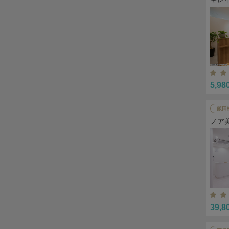
5,98
飯田
ノア
39,8