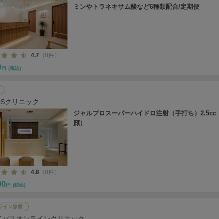
ミンやトラネキサム酸など6種類配合/定期便
4.7
（8件）
0
円
(税込)
DSクリニック
ジャルプロスーパーハイドロ注射（手打ち）2.5cc
顔）
4.8
（8件）
00
円
(税込)
ライン診療
イパスオンラインクリニック