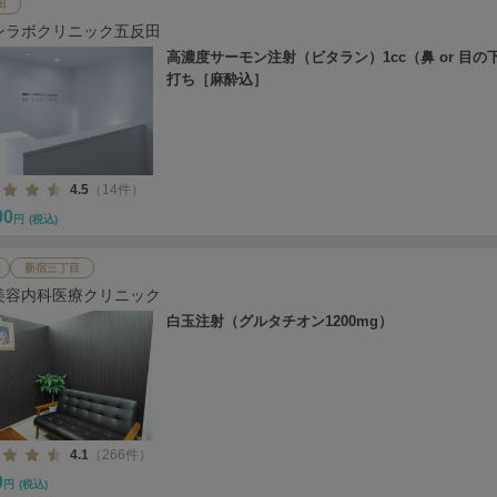
田
ンラボクリニック五反田
高濃度サーモン注射（ビタラン）1cc（鼻 or 目の
打ち［麻酔込］
4.5
（14件）
00
円
(税込)
新宿三丁目
美容内科医療クリニック
白玉注射（グルタチオン1200mg）
4.1
（266件）
0
円
(税込)