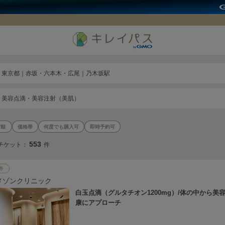
東京都｜赤坂・六本木・広尾｜乃木坂駅
美容点滴・美容注射（美肌）
価格帯
何度でも購入可
即時予約可
553
チケット：
件
寿
メゾンクリニック
白玉点滴（グルタチオン1200mg）/体の中から美
康にアプローチ