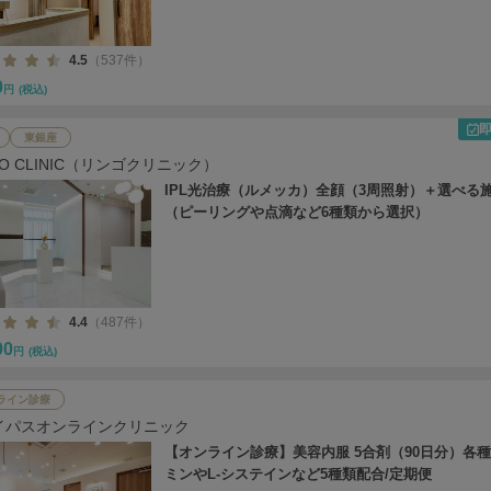
4.5
（537件）
0
円
(税込)
東銀座
GO CLINIC（リンゴクリニック）
IPL光治療（ルメッカ）全顔（3周照射）＋選べる
（ピーリングや点滴など6種類から選択）
4.4
（487件）
00
円
(税込)
ライン診療
イパスオンラインクリニック
【オンライン診療】美容内服 5合剤（90日分）各
ミンやL-システインなど5種類配合/定期便