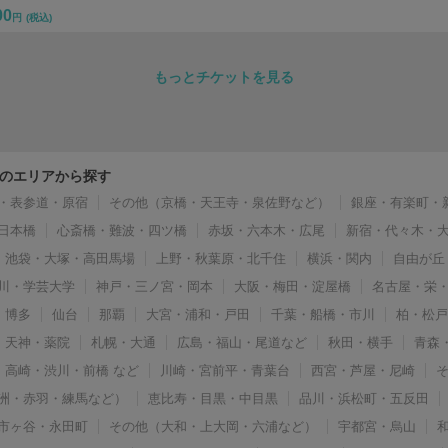
00
円
(税込)
もっとチケットを見る
のエリアから探す
・表参道・原宿
その他（京橋・天王寺・泉佐野など）
銀座・有楽町・
日本橋
心斎橋・難波・四ツ橋
赤坂・六本木・広尾
新宿・代々木・
池袋・大塚・高田馬場
上野・秋葉原・北千住
横浜・関内
自由が丘
川・学芸大学
神戸・三ノ宮・岡本
大阪・梅田・淀屋橋
名古屋・栄
博多
仙台
那覇
大宮・浦和・戸田
千葉・船橋・市川
柏・松
天神・薬院
札幌・大通
広島・福山・尾道など
秋田・横手
青森
高崎・渋川・前橋 など
川崎・宮前平・青葉台
西宮・芦屋・尼崎
洲・赤羽・練馬など）
恵比寿・目黒・中目黒
品川・浜松町・五反田
市ヶ谷・永田町
その他（大和・上大岡・六浦など）
宇都宮・烏山