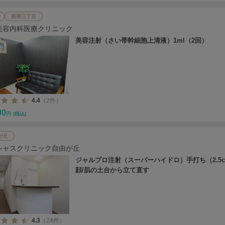
新宿三丁目
美容内科医療クリニック
美容注射（さい帯幹細胞上清液）1ml（2回）
4.4
（2件）
00
円
(税込)
が丘
シャスクリニック自由が丘
ジャルプロ注射（スーパーハイドロ）手打ち（2.5c
顔/肌の土台から立て直す
4.3
（24件）