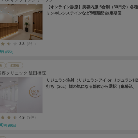
【オンライン診療】美容内服 5合剤（30日分）各
ミンやL-システインなど5種類配合/定期便
3.8
（5件）
0
円
(税込)
橋
水道橋
美容クリニック 飯田橋院
リジュラン注射（リジュランアイ or リジュランH
打ち（2cc）顔の気になる部位から選択［麻酔込］
4.9
（9件）
00
円
(税込)