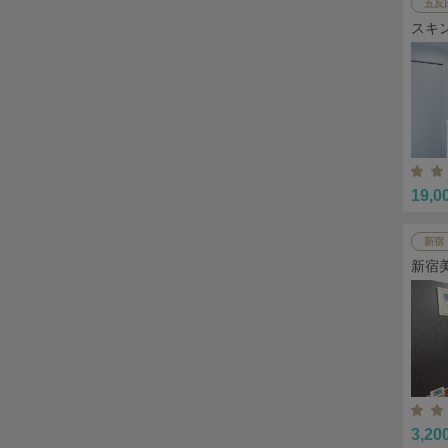
五反
スキ
19,0
新宿
新宿
3,20