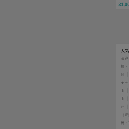
31,0
人気
渋谷
橋・
保
子玉
山
山
戸
（豊
橋・