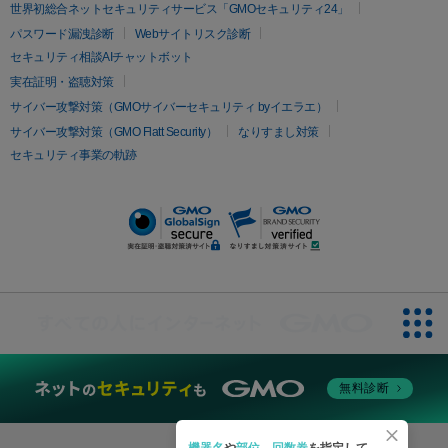
疲労回復・健康
世界初総合ネットセキュリティサービス「GMOセキュリティ24」
オリジオ
ミラノリピール
サーマジェン
リバースピール
パスワード漏洩診断
Webサイトリスク診断
プラセンタ注射
にんにく注射
オンダリフト
ジュベルック
ルビーフラクショナル
セキュリティ相談AIチャットボット
実在証明・盗聴対策
医療脱毛
サイバー攻撃対策（GMOサイバーセキュリティ byイエラエ）
医療脱毛（VIO）
医療脱毛
サイバー攻撃対策（GMO Flatt Security）
なりすまし対策
セキュリティ事業の軌跡
その他
二重埋没
アートメイク
ガミースマイル治療
オフィスホワイト
ニング
ピアス穴あけ
無料診断