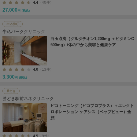
4.4
（40件）
27,000
円
(税込)
牛込柳町
牛込パーククリニック
白玉点滴（グルタチオン1,200mg ＋ビタミンC
500mg）/体の中から美容と健康ケア
4.0
（13件）
3,300
円
(税込)
勝どき
勝どき駅前ネネクリニック
ピコトーニング（ピコプロプラス）＋エレクト
ロポレーション ケアシス（ペップビュー）全
顔
4.5
（9件）