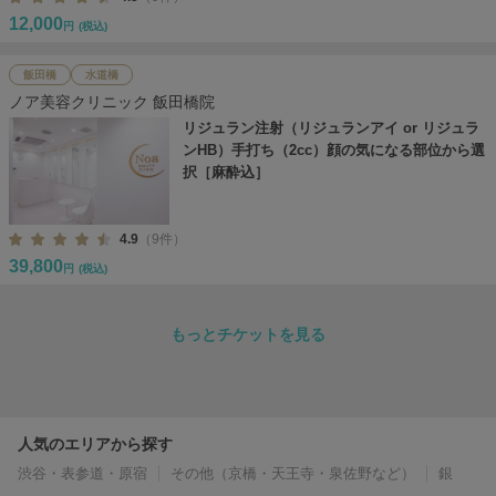
12,000
円
(税込)
飯田橋
水道橋
ノア美容クリニック 飯田橋院
リジュラン注射（リジュランアイ or リジュラ
ンHB）手打ち（2cc）顔の気になる部位から選
択［麻酔込］
4.9
（9件）
39,800
円
(税込)
もっとチケットを見る
人気のエリアから探す
渋谷・表参道・原宿
その他（京橋・天王寺・泉佐野など）
銀