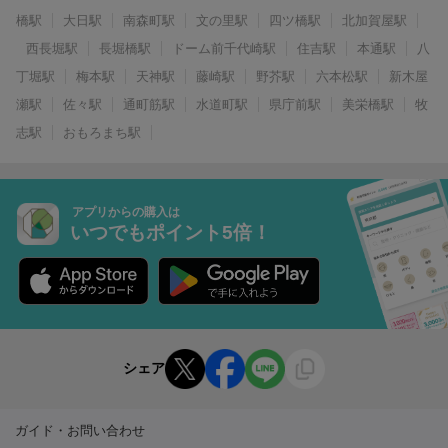
橋駅
大日駅
南森町駅
文の里駅
四ツ橋駅
北加賀屋駅
西長堀駅
長堀橋駅
ドーム前千代崎駅
住吉駅
本通駅
八
丁堀駅
梅本駅
天神駅
藤崎駅
野芥駅
六本松駅
新木屋
瀬駅
佐々駅
通町筋駅
水道町駅
県庁前駅
美栄橋駅
牧
志駅
おもろまち駅
アプリからの購入は
いつでもポイント5倍！
シェア
ガイド・お問い合わせ