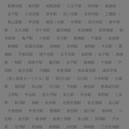
新横浜駅
町田駅
相模原駅
八王子駅
関内駅
鎌倉駅
逗子駅
久里浜駅
厚木駅
四ツ谷駅
吉祥寺駅
三鷹駅
東山梨駅
甲府駅
御茶ノ水駅
中野駅
高円寺駅
東中野
駅
大久保駅
市ケ谷駅
飯田橋駅
水道橋駅
浅草橋駅
錦
糸町駅
亀戸駅
小岩駅
市川駅
船橋駅
千葉駅
佐倉駅
青梅駅
武蔵引田駅
高崎駅
赤羽駅
浦和駅
大宮駅
栗
橋駅
宇都宮駅
南千住駅
北千住駅
金町駅
松戸駅
馬橋
駅
柏駅
我孫子駅
藤代駅
水戸駅
板橋駅
十条駅
戸
田駅
南古谷駅
川越駅
木更津駅
海浜幕張駅
成田空港
（第１旅客ターミナル）駅
西川口駅
川口駅
大井町駅
大森
駅
蒲田駅
烏山駅
渋川駅
下館駅
桐生駅
群馬総社駅
上野駅
中込駅
佐久平駅
富士駅
常永駅
長野駅
三条
駅
新潟駅
巻駅
松本駅
信濃常盤駅
名古屋駅
金山駅
大曽根駅
中津川駅
豊橋駅
敦賀駅
鯖江駅
福井駅
小
松駅
金沢駅
岐阜駅
各務ケ原駅
富山駅
高岡駅
戸出
駅
沼津駅
草薙駅
静岡駅
浜松駅
岡崎駅
三河安城駅