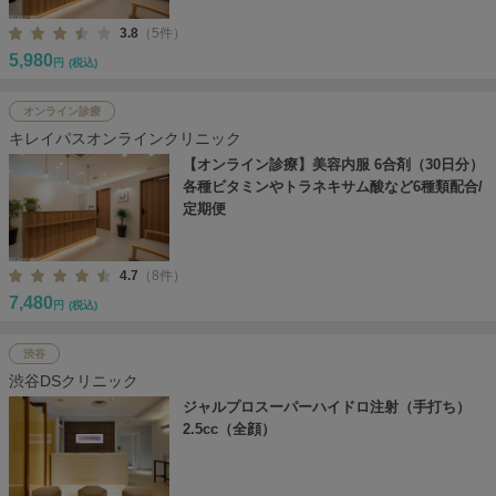
3.8
（5件）
5,980
円
(税込)
オンライン診療
キレイパスオンラインクリニック
【オンライン診療】美容内服 6合剤（30日分）
各種ビタミンやトラネキサム酸など6種類配合/
定期便
4.7
（8件）
7,480
円
(税込)
渋谷
渋谷DSクリニック
ジャルプロスーパーハイドロ注射（手打ち）
2.5cc（全顔）