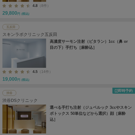
4.8
（8件）
29,800
円
(税込)
五反田
スキンラボクリニック五反田
高濃度サーモン注射（ビタラン）1cc（鼻 or
目の下）手打ち［麻酔込］
4.5
（14件）
19,000
円
(税込)
即時予約
渋谷
渋谷DSクリニック
選べる手打ち注射（ジュベルック 3ccやスキン
ボトックス 50単位などから選択）顔［麻酔
込］