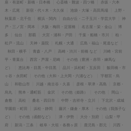
座・有楽町・新橋・日本橋
心斎橋・難波・四ツ橋
赤坂・六本
木・広尾
新宿・代々木・大久保
池袋・大塚・高田馬場
上野・
秋葉原・北千住
横浜・関内
自由が丘・二子玉川・学芸大学
神
戸・三ノ宮・岡本
大阪・梅田・淀屋橋
名古屋・栄・金山
博
多
仙台
那覇
大宮・浦和・戸田
千葉・船橋・市川
柏・
松戸・流山
天神・薬院
札幌・大通
広島・福山・尾道など
秋田・横手
青森・八戸
高崎・渋川・前橋 など
川崎・宮前
平・青葉台
西宮・芦屋・尼崎
その他（豊洲・赤羽・練馬な
ど）
恵比寿・目黒・中目黒
品川・浜松町・五反田
飯田橋・市
ヶ谷・永田町
その他（大和・上大岡・六浦など）
宇都宮・烏
山
和歌山市
川越・南古谷・久喜
彦根・草津・高島
京都・
烏丸
熊本・通町筋
金沢
その他（姫路）
その他
岡山・
倉敷
高松
桑名・四日市
中野・吉祥寺・立川
下北沢・成城
学園前・町田
浜松・静岡
藤沢・鎌倉・厚木
その他（我孫子な
ど）
その他（函館など）
津・伊勢
大分・別府
山梨・甲
府
新潟・三条
岐阜・大垣・各務ヶ原
鹿児島・郡元
川西・