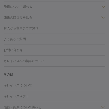
施術について調べる
施術の口コミを見る
美白
白玉点滴・白玉注射
高濃度ビタミンC点滴
美容内服
フォトフェイシャルM22
フラクショナルレーザー
レーザートーニ
購入から利用までの流れ
ング
ケミカルピーリング
プラセンタ注射
イオン導入
しみ・そばかす・肝斑
よくあるご質問
HIFU（ハイフ）
白玉点滴・白玉注射
高濃度ビタミンC点滴
フォトフェイシャル
レーザートーニング
ピコレーザートーニン
糸リフト
ボトックス
ボツリヌストキシン
エレクトロポレー
グ
フォトシルクプラス
美容内服
お問い合わせ
ション
ダーマペン
ピコフラクショナルレーザー
ピコレーザー
トーニング
ハイドラフェイシャル
マッサージピール
脂肪溶解
キレイパスへの掲載について
しわ・たるみ
注射
美容点滴・美容注射
フォトRF
PRP皮膚再生療法
脂肪
ヒアルロン酸注射
ボトックス注射
ボツリヌストキシン注射
水
冷却
医療脱毛（顔）
医療脱毛（全身）
医療脱毛（あし）
その他
光注射
PRP皮膚再生療法
RF治療（テノール）
スネコス注射
医療脱毛（VIO）
水光注射（ハリ・美肌）
レーザー治療（ハ
美容内服
キレイパスについて
リ・美肌）
光治療（フォトフェイシャルなど）
アートメイク
毛穴・ニキビ跡
BNLS
二重埋没
医療脱毛（背中）
医療脱毛（うで）
医療
キレイパスギフト
フラクショナルレーザー
ピコフラクショナルレーザー
ダーマペ
脱毛（脇）
にんにく注射
ピアス穴あけ
AGA
医療脱毛
ン
機器・薬剤について調べる
ハイドラフェイシャル
ベルベットスキン
ポテンツァ
美
（胸）
ほくろ・いぼ切除
レーザー治療（ほくろ・いぼ除去）