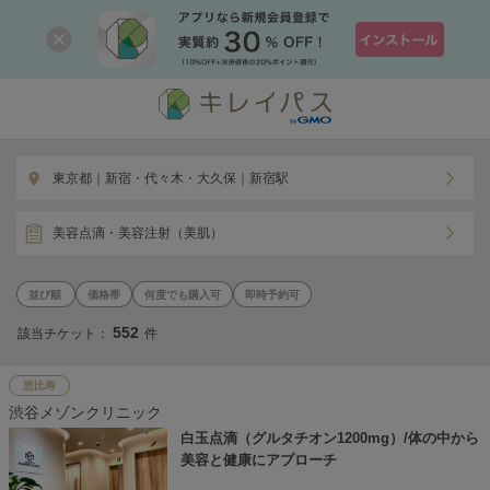
東京都｜新宿・代々木・大久保｜新宿駅
美容点滴・美容注射（美肌）
価格帯
何度でも購入可
即時予約可
552
該当チケット：
件
恵比寿
渋谷メゾンクリニック
白玉点滴（グルタチオン1200mg）/体の中から
美容と健康にアプローチ