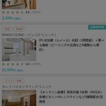
4.5
（536件）
3,300
円
(税込)
即時予約
銀座
東銀座
RINGO CLINIC（リンゴクリニック）
IPL光治療（ルメッカ）全顔（3周照射）＋選べ
る施術（ピーリングや点滴など6種類から選
択）
4.4
（486件）
15,500
円
(税込)
オンライン診療
キレイパスオンラインクリニック
【オンライン診療】美容内服 5合剤（90日分）
各種ビタミンやL-システインなど5種類配合/定
期便