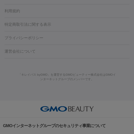
容内服
タトゥー除去
医療痩身
傷跡治療
医療脱毛（おなか）
疲
利用規約
薬剤
労回復点滴・疲労回復注射
くま治療
切開施術
デリケートゾー
リジェノックス
クレヴィエル
ファットインパクト
ヒアルロニ
ほくろ・いぼ
ンケア
ホワイトニング
わきが治療
カベリン
隆鼻術
医療
特定商取引法に関する表示
ダーゼ
サリチル酸マクロゴールピーリング
ボライト
幹細胞培
CO2レーザー
脱毛（お尻）
ショッピングリフト
ガミースマイル治療
レーザ
養上清液
プライバシーポリシー
ー治療（しみ・くすみ）
水光注射（しみ・くすみ）
RF治療
レ
小顔・フェイスライン
ーザー治療（毛穴・ニキビ跡）
涙袋ヒアルロン酸
顎ヒアルロン
機器
運営会社について
HIFU（ハイフ）
糸リフト
ショッピングリフト
酸
唇ヒアルロン酸注射
水光注射（毛穴・ニキビ跡）
鼻ヒアル
ルメッカ
プラズマシャワー
ウルトラセルQプラス
BBL光治
ロン酸注射
医療脱毛（うなじ）
ヒアルロン酸注射（豊胸）
レ
痩身・ダイエット
療
メディオスター
ジェネシス
ウルトラアクセント
ウルト
ーザー治療（黒ずみ）
医療脱毛（指）
ダイエット点滴・ ダイエ
脂肪溶解注射
BNLS・BNLS neo
カベリン
輪郭注射（MLM）
「キレイパス byGMO」を運営するGMOビューティー株式会社はGMOイ
ラフォーマー（ウルトラフォーマーⅢ）
サーマクール
イントラ
ンターネットグループのメンバーです。
ット注射
レーザーピーリング
レーザー治療（しみスポット照
脂肪冷却
セル
イントラジェン
QスイッチYAGレーザー
Qスイッチルビ
射）
ベルベットスキン
レーザー治療（赤み改善）
マイクロボ
ーレーザー
ヴァンキッシュ
ミラドライ
フォトRF
美肌
トックス（ボトックスリフト）
クリーニング
GLP-1
セラミッ
美容点滴
美容注射
ケミカルピーリング
マッサージピール
その他
ク治療
医療脱毛（ヒゲ）
ポテンツァ
トラネキサム酸
ジェ
イオン導入
エレクトロポレーション
レーザーピーリング
美
リードファインリフト
肩こり注射
ドラッグデリバリー（ポテン
ントルマックスプロ
イボ取り
シミ取り
シミ取り（皮膚科）
容内服
ツァ）
ハイドラジェントル
ルメッカ
ジェネシス
リジュラン
ラ
GMOインターネットグループのセキュリティ事業について
イムライト
Vビーム
シルファーム
スネコス
インモード