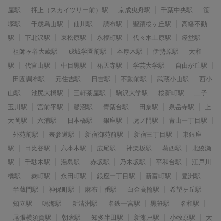
屋駅
押上（スカイツリー前）駅
京成曳舟駅
千葉中央駅
笹
塚駅
千歳烏山駅
仙川駅
調布駅
聖蹟桜ヶ丘駅
高幡不動
駅
下北沢駅
東松原駅
永福町駅
代々木上原駅
経堂駅
祖師ヶ谷大蔵駅
成城学園前駅
本厚木駅
伊勢原駅
大和
駅
代官山駅
中目黒駅
祐天寺駅
学芸大学駅
自由が丘駅
田園調布駅
元住吉駅
日吉駅
不動前駅
武蔵小山駅
西小
山駅
池尻大橋駅
三軒茶屋駅
駒沢大学駅
桜新町駅
二子
玉川駅
宮前平駅
鷺沼駅
青葉台駅
田奈駅
泉岳寺駅
上
大岡駅
六浦駅
日本橋駅
銀座駅
虎ノ門駅
青山一丁目駅
外苑前駅
表参道駅
新宿御苑前駅
新宿三丁目駅
東銀座
駅
日比谷駅
六本木駅
広尾駅
神楽坂駅
葛西駅
北綾瀬
駅
千駄木駅
湯島駅
赤坂駅
乃木坂駅
平和台駅
江戸川
橋駅
麹町駅
永田町駅
銀座一丁目駅
新富町駅
豊洲駅
半蔵門駅
神保町駅
麻布十番駅
白金高輪駅
希望ヶ丘駅
知立駅
鳴海駅
新清洲駅
名鉄一宮駅
黒笹駅
名和駅
尾張横須賀駅
朝倉駅
知多半田駅
新瀬戸駅
小牧原駅
大