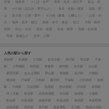
宝塚
徳島市
つくば・水戸
長野・松本・佐久平
富山・高
岡
その他（北九州・野芥など）
奈良・生駒・橿原
福島・郡
山
新大阪・江坂・豊中
その他（藤森・八幡など）
山形・米
沢
福井・坂井・鯖江
鳥取・米子・倉吉
松江
下関・柳井・
岩国
松山・今治
高知・南国
佐賀・唐津
長崎・佐世保
宮崎・都城など
所沢・入間
人気の駅から探す
函館駅
札幌駅
江別駅
岩見沢駅
旭川駅
帯広駅
千歳
駅
上野幌駅
秋田駅
青森駅
鶴岡駅
米沢駅
仙台駅
東照宮駅
あおば通駅
郡山駅
新橋駅
品川駅
川崎駅
横浜駅
戸塚駅
大船駅
藤沢駅
平塚駅
小田原駅
熱海
駅
大崎駅
五反田駅
目黒駅
恵比寿駅
渋谷駅
原宿駅
代々木駅
新宿駅
高田馬場駅
目白駅
池袋駅
大塚駅
駒込駅
日暮里駅
御徒町駅
秋葉原駅
神田駅
有楽町駅
浜松町駅
田町駅
登戸駅
南多摩駅
立川駅
西国分寺駅