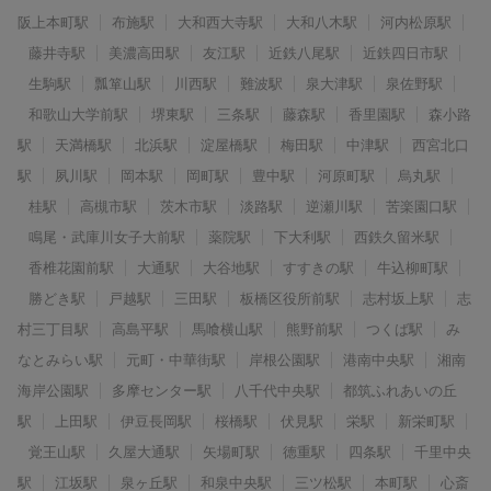
阪上本町駅
布施駅
大和西大寺駅
大和八木駅
河内松原駅
藤井寺駅
美濃高田駅
友江駅
近鉄八尾駅
近鉄四日市駅
生駒駅
瓢箪山駅
川西駅
難波駅
泉大津駅
泉佐野駅
和歌山大学前駅
堺東駅
三条駅
藤森駅
香里園駅
森小路
駅
天満橋駅
北浜駅
淀屋橋駅
梅田駅
中津駅
西宮北口
駅
夙川駅
岡本駅
岡町駅
豊中駅
河原町駅
烏丸駅
桂駅
高槻市駅
茨木市駅
淡路駅
逆瀬川駅
苦楽園口駅
鳴尾・武庫川女子大前駅
薬院駅
下大利駅
西鉄久留米駅
香椎花園前駅
大通駅
大谷地駅
すすきの駅
牛込柳町駅
勝どき駅
戸越駅
三田駅
板橋区役所前駅
志村坂上駅
志
村三丁目駅
高島平駅
馬喰横山駅
熊野前駅
つくば駅
み
なとみらい駅
元町・中華街駅
岸根公園駅
港南中央駅
湘南
海岸公園駅
多摩センター駅
八千代中央駅
都筑ふれあいの丘
駅
上田駅
伊豆長岡駅
桜橋駅
伏見駅
栄駅
新栄町駅
覚王山駅
久屋大通駅
矢場町駅
徳重駅
四条駅
千里中央
駅
江坂駅
泉ヶ丘駅
和泉中央駅
三ツ松駅
本町駅
心斎