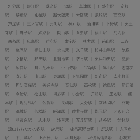
刈谷駅
蟹江駅
桑名駅
津駅
草津駅
伊勢市駅
彦根
駅
膳所駅
京都駅
新大阪駅
大阪駅
尼崎駅
西宮駅
芦屋駅
三ノ宮駅
元町駅
神戸駅
新旭駅
平野駅
天王
寺駅
舞子駅
姫路駅
岡山駅
倉敷駅
福山駅
河内駅
西条駅
広島駅
前空駅
由宇駅
柳井駅
徳山駅
二条
駅
亀岡駅
福知山駅
倉吉駅
米子駅
松井山手駅
徳庵
駅
京橋駅
野田駅
北新地駅
堺市駅
東岸和田駅
紀伊
駅
塚口駅
川西池田駅
中山寺駅
宝塚駅
津山駅
志都美
駅
直江駅
山口駅
東城駅
下祇園駅
新市駅
南小野田
駅
周防高森駅
善通寺駅
高知駅
高松駅
徳島駅
新居浜
駅
今治駅
松山駅
博多駅
小倉駅
戸畑駅
玉名駅
熊
本駅
鹿児島駅
佐賀駅
長崎駅
大分駅
南延岡駅
宮崎
駅
都城駅
若松駅
飯塚駅
佐世保駅
郡元駅
ときわ台
駅
朝霞台駅
志木駅
浅草駅
五反野駅
越谷駅
館林駅
流山おおたかの森駅
練馬駅
練馬高野台駅
所沢駅
入間市
駅
下井草駅
上石神井駅
本川越駅
堀切菖蒲園駅
お花茶