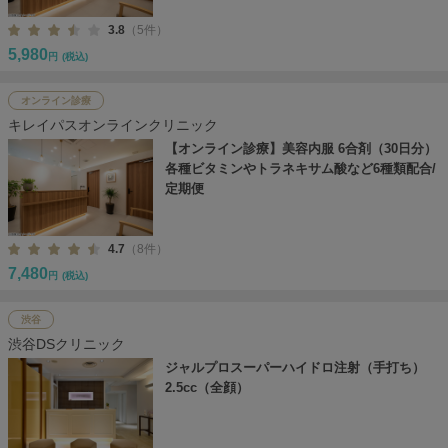
3.8
（5件）
5,980
円
(税込)
オンライン診療
キレイパスオンラインクリニック
【オンライン診療】美容内服 6合剤（30日分）
各種ビタミンやトラネキサム酸など6種類配合/
定期便
4.7
（8件）
7,480
円
(税込)
渋谷
渋谷DSクリニック
ジャルプロスーパーハイドロ注射（手打ち）
2.5cc（全顔）