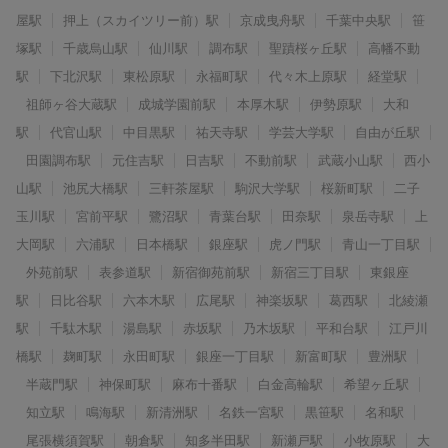
屋駅
押上（スカイツリー前）駅
京成曳舟駅
千葉中央駅
笹
塚駅
千歳烏山駅
仙川駅
調布駅
聖蹟桜ヶ丘駅
高幡不動
駅
下北沢駅
東松原駅
永福町駅
代々木上原駅
経堂駅
祖師ヶ谷大蔵駅
成城学園前駅
本厚木駅
伊勢原駅
大和
駅
代官山駅
中目黒駅
祐天寺駅
学芸大学駅
自由が丘駅
田園調布駅
元住吉駅
日吉駅
不動前駅
武蔵小山駅
西小
山駅
池尻大橋駅
三軒茶屋駅
駒沢大学駅
桜新町駅
二子
玉川駅
宮前平駅
鷺沼駅
青葉台駅
田奈駅
泉岳寺駅
上
大岡駅
六浦駅
日本橋駅
銀座駅
虎ノ門駅
青山一丁目駅
外苑前駅
表参道駅
新宿御苑前駅
新宿三丁目駅
東銀座
駅
日比谷駅
六本木駅
広尾駅
神楽坂駅
葛西駅
北綾瀬
駅
千駄木駅
湯島駅
赤坂駅
乃木坂駅
平和台駅
江戸川
橋駅
麹町駅
永田町駅
銀座一丁目駅
新富町駅
豊洲駅
半蔵門駅
神保町駅
麻布十番駅
白金高輪駅
希望ヶ丘駅
知立駅
鳴海駅
新清洲駅
名鉄一宮駅
黒笹駅
名和駅
尾張横須賀駅
朝倉駅
知多半田駅
新瀬戸駅
小牧原駅
大