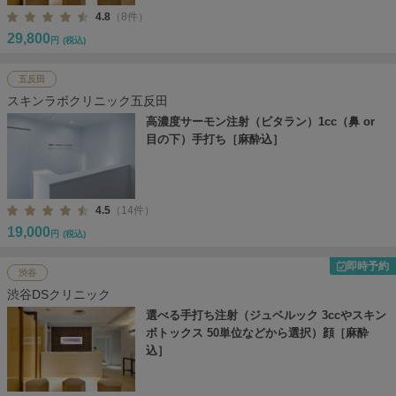
4.8
（8件）
29,800
円
(税込)
五反田
スキンラボクリニック五反田
高濃度サーモン注射（ビタラン）1cc（鼻 or
目の下）手打ち［麻酔込］
4.5
（14件）
19,000
円
(税込)
即時予約
渋谷
渋谷DSクリニック
選べる手打ち注射（ジュベルック 3ccやスキン
ボトックス 50単位などから選択）顔［麻酔
込］