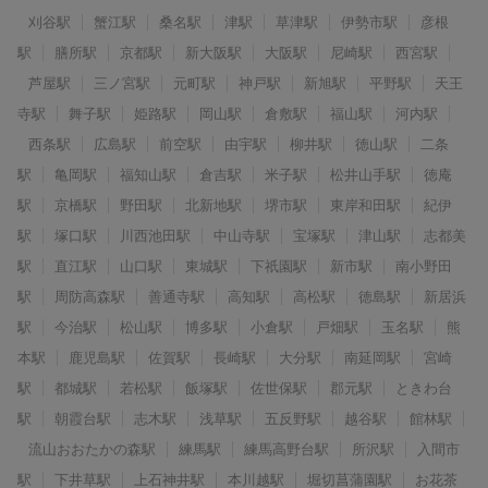
刈谷駅
蟹江駅
桑名駅
津駅
草津駅
伊勢市駅
彦根
駅
膳所駅
京都駅
新大阪駅
大阪駅
尼崎駅
西宮駅
芦屋駅
三ノ宮駅
元町駅
神戸駅
新旭駅
平野駅
天王
寺駅
舞子駅
姫路駅
岡山駅
倉敷駅
福山駅
河内駅
西条駅
広島駅
前空駅
由宇駅
柳井駅
徳山駅
二条
駅
亀岡駅
福知山駅
倉吉駅
米子駅
松井山手駅
徳庵
駅
京橋駅
野田駅
北新地駅
堺市駅
東岸和田駅
紀伊
駅
塚口駅
川西池田駅
中山寺駅
宝塚駅
津山駅
志都美
駅
直江駅
山口駅
東城駅
下祇園駅
新市駅
南小野田
駅
周防高森駅
善通寺駅
高知駅
高松駅
徳島駅
新居浜
駅
今治駅
松山駅
博多駅
小倉駅
戸畑駅
玉名駅
熊
本駅
鹿児島駅
佐賀駅
長崎駅
大分駅
南延岡駅
宮崎
駅
都城駅
若松駅
飯塚駅
佐世保駅
郡元駅
ときわ台
駅
朝霞台駅
志木駅
浅草駅
五反野駅
越谷駅
館林駅
流山おおたかの森駅
練馬駅
練馬高野台駅
所沢駅
入間市
駅
下井草駅
上石神井駅
本川越駅
堀切菖蒲園駅
お花茶