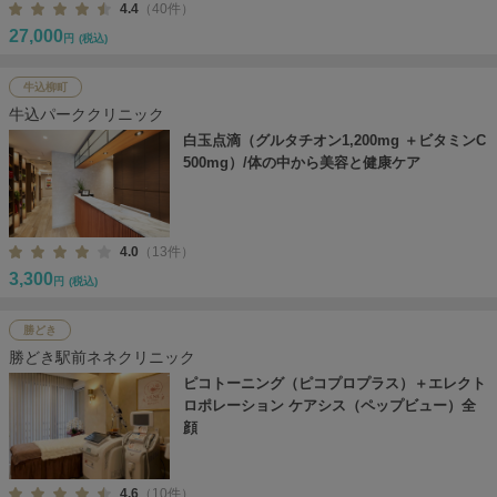
4.4
（40件）
27,000
円
(税込)
牛込柳町
牛込パーククリニック
白玉点滴（グルタチオン1,200mg ＋ビタミンC
500mg）/体の中から美容と健康ケア
4.0
（13件）
3,300
円
(税込)
勝どき
勝どき駅前ネネクリニック
ピコトーニング（ピコプロプラス）＋エレクト
ロポレーション ケアシス（ペップビュー）全
顔
4.6
（10件）