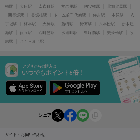
橋駅
大日駅
南森町駅
文の里駅
四ツ橋駅
北加賀屋駅
西長堀駅
長堀橋駅
ドーム前千代崎駅
住吉駅
本通駅
八
丁堀駅
梅本駅
天神駅
藤崎駅
野芥駅
六本松駅
新木屋
瀬駅
佐々駅
通町筋駅
水道町駅
県庁前駅
美栄橋駅
牧
志駅
おもろまち駅
アプリからの購入は
いつでもポイント5倍！
シェア
ガイド・お問い合わせ