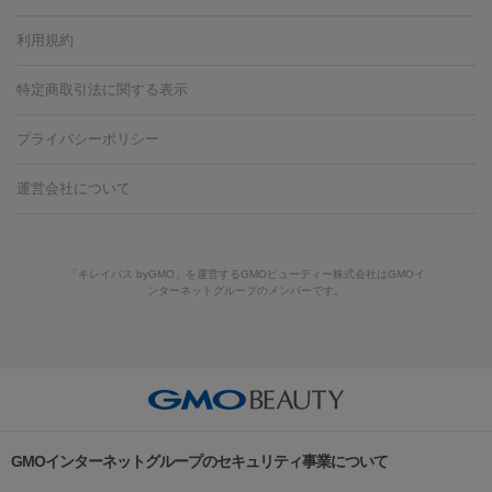
容内服
タトゥー除去
医療痩身
傷跡治療
医療脱毛（おなか）
疲
利用規約
薬剤
労回復点滴・疲労回復注射
くま治療
切開施術
デリケートゾー
リジェノックス
クレヴィエル
ファットインパクト
ヒアルロニ
ほくろ・いぼ
ンケア
ホワイトニング
わきが治療
カベリン
隆鼻術
医療
特定商取引法に関する表示
ダーゼ
サリチル酸マクロゴールピーリング
ボライト
幹細胞培
CO2レーザー
脱毛（お尻）
ショッピングリフト
ガミースマイル治療
レーザ
養上清液
プライバシーポリシー
ー治療（しみ・くすみ）
水光注射（しみ・くすみ）
RF治療
レ
小顔・フェイスライン
ーザー治療（毛穴・ニキビ跡）
涙袋ヒアルロン酸
顎ヒアルロン
機器
運営会社について
HIFU（ハイフ）
糸リフト
ショッピングリフト
酸
唇ヒアルロン酸注射
水光注射（毛穴・ニキビ跡）
鼻ヒアル
ルメッカ
プラズマシャワー
ウルトラセルQプラス
BBL光治
ロン酸注射
医療脱毛（うなじ）
ヒアルロン酸注射（豊胸）
レ
痩身・ダイエット
療
メディオスター
ジェネシス
ウルトラアクセント
ウルト
ーザー治療（黒ずみ）
医療脱毛（指）
ダイエット点滴・ ダイエ
脂肪溶解注射
BNLS・BNLS neo
カベリン
輪郭注射（MLM）
「キレイパス byGMO」を運営するGMOビューティー株式会社はGMOイ
ラフォーマー（ウルトラフォーマーⅢ）
サーマクール
イントラ
ンターネットグループのメンバーです。
ット注射
レーザーピーリング
レーザー治療（しみスポット照
脂肪冷却
セル
イントラジェン
QスイッチYAGレーザー
Qスイッチルビ
射）
ベルベットスキン
レーザー治療（赤み改善）
マイクロボ
ーレーザー
ヴァンキッシュ
ミラドライ
フォトRF
美肌
トックス（ボトックスリフト）
クリーニング
GLP-1
セラミッ
美容点滴
美容注射
ケミカルピーリング
マッサージピール
その他
ク治療
医療脱毛（ヒゲ）
ポテンツァ
トラネキサム酸
ジェ
イオン導入
エレクトロポレーション
レーザーピーリング
美
リードファインリフト
肩こり注射
ドラッグデリバリー（ポテン
ントルマックスプロ
イボ取り
シミ取り
シミ取り（皮膚科）
容内服
ツァ）
ハイドラジェントル
ルメッカ
ジェネシス
リジュラン
ラ
GMOインターネットグループのセキュリティ事業について
イムライト
Vビーム
シルファーム
スネコス
インモード