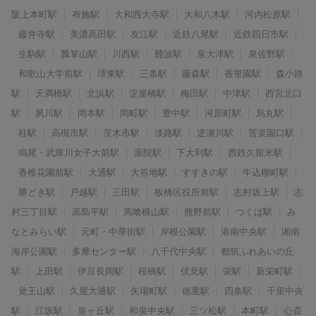
阪上本町駅
布施駅
大和西大寺駅
大和八木駅
河内松原駅
藤井寺駅
美濃高田駅
友江駅
近鉄八尾駅
近鉄四日市駅
生駒駅
瓢箪山駅
川西駅
難波駅
泉大津駅
泉佐野駅
和歌山大学前駅
堺東駅
三条駅
藤森駅
香里園駅
森小路
駅
天満橋駅
北浜駅
淀屋橋駅
梅田駅
中津駅
西宮北口
駅
夙川駅
岡本駅
岡町駅
豊中駅
河原町駅
烏丸駅
桂駅
高槻市駅
茨木市駅
淡路駅
逆瀬川駅
苦楽園口駅
鳴尾・武庫川女子大前駅
薬院駅
下大利駅
西鉄久留米駅
香椎花園前駅
大通駅
大谷地駅
すすきの駅
牛込柳町駅
勝どき駅
戸越駅
三田駅
板橋区役所前駅
志村坂上駅
志
村三丁目駅
高島平駅
馬喰横山駅
熊野前駅
つくば駅
み
なとみらい駅
元町・中華街駅
岸根公園駅
港南中央駅
湘南
海岸公園駅
多摩センター駅
八千代中央駅
都筑ふれあいの丘
駅
上田駅
伊豆長岡駅
桜橋駅
伏見駅
栄駅
新栄町駅
覚王山駅
久屋大通駅
矢場町駅
徳重駅
四条駅
千里中央
駅
江坂駅
泉ヶ丘駅
和泉中央駅
三ツ松駅
本町駅
心斎