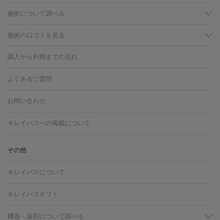
施術について調べる
施術の口コミを見る
美白
白玉点滴・白玉注射
高濃度ビタミンC点滴
美容内服
フォトフェイシャルM22
フラクショナルレーザー
レーザートーニ
購入から利用までの流れ
ング
ケミカルピーリング
プラセンタ注射
イオン導入
しみ・そばかす・肝斑
よくあるご質問
HIFU（ハイフ）
白玉点滴・白玉注射
高濃度ビタミンC点滴
フォトフェイシャル
レーザートーニング
ピコレーザートーニン
糸リフト
ボトックス
ボツリヌストキシン
エレクトロポレー
グ
フォトシルクプラス
美容内服
お問い合わせ
ション
ダーマペン
ピコフラクショナルレーザー
ピコレーザー
トーニング
ハイドラフェイシャル
マッサージピール
脂肪溶解
キレイパスへの掲載について
しわ・たるみ
注射
美容点滴・美容注射
フォトRF
PRP皮膚再生療法
脂肪
ヒアルロン酸注射
ボトックス注射
ボツリヌストキシン注射
水
冷却
医療脱毛（顔）
医療脱毛（全身）
医療脱毛（あし）
その他
光注射
PRP皮膚再生療法
RF治療（テノール）
スネコス注射
医療脱毛（VIO）
水光注射（ハリ・美肌）
レーザー治療（ハ
美容内服
キレイパスについて
リ・美肌）
光治療（フォトフェイシャルなど）
アートメイク
毛穴・ニキビ跡
BNLS
二重埋没
医療脱毛（背中）
医療脱毛（うで）
医療
キレイパスギフト
フラクショナルレーザー
ピコフラクショナルレーザー
ダーマペ
脱毛（脇）
にんにく注射
ピアス穴あけ
AGA
医療脱毛
ン
機器・薬剤について調べる
ハイドラフェイシャル
ベルベットスキン
ポテンツァ
美
（胸）
ほくろ・いぼ切除
レーザー治療（ほくろ・いぼ除去）