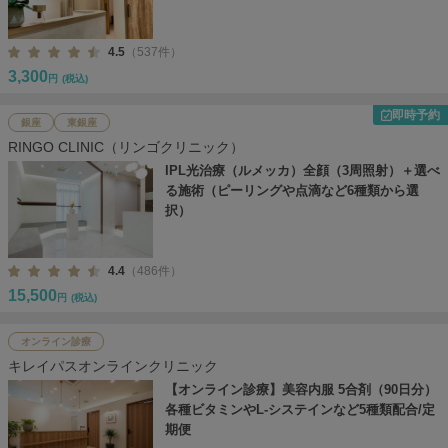
4.5
（537件）
3,300
円
(税込)
即時予約
銀座
東銀座
RINGO CLINIC（リンゴクリニック）
IPL光治療（ルメッカ）全顔（3周照射）＋選べ
る施術（ピーリングや点滴など6種類から選
択）
4.4
（486件）
15,500
円
(税込)
オンライン診療
キレイパスオンラインクリニック
【オンライン診療】美容内服 5合剤（90日分）
各種ビタミンやL-システインなど5種類配合/定
期便