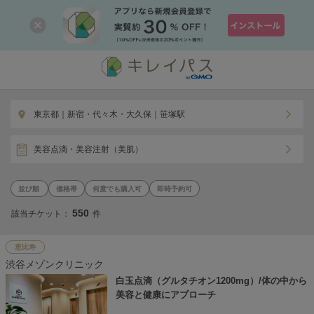
東京都｜新宿・代々木・大久保｜笹塚駅
美容点滴・美容注射（美肌）
価格帯
何度でも購入可
即時予約可
550
該当チケット：
件
恵比寿
渋谷メゾンクリニック
白玉点滴（グルタチオン1200mg）/体の中から
美容と健康にアプローチ