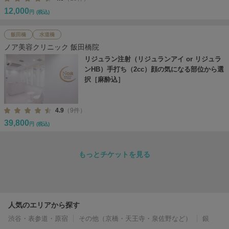
12,000
円
(税込)
飯田橋
水道橋
ノア美容クリニック 飯田橋院
リジュラン注射（リジュランアイ or リジュラ
ンHB）手打ち（2cc）顔の気になる部位から選
択［麻酔込］
4.9
（9件）
39,800
円
(税込)
もっとチケットを見る
人気のエリアから探す
渋谷・表参道・原宿
その他（京橋・天王寺・泉佐野など）
銀