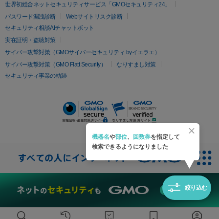
疲労回復・健康
世界初総合ネットセキュリティサービス「GMOセキュリティ24」
オリジオ
ミラノリピール
サーマジェン
リバースピール
パスワード漏洩診断
Webサイトリスク診断
プラセンタ注射
にんにく注射
オンダリフト
ジュベルック
ルビーフラクショナル
セキュリティ相談AIチャットボット
実在証明・盗聴対策
医療脱毛
サイバー攻撃対策（GMOサイバーセキュリティ byイエラエ）
医療脱毛（VIO）
医療脱毛
サイバー攻撃対策（GMO Flatt Security）
なりすまし対策
セキュリティ事業の軌跡
その他
二重埋没
アートメイク
ガミースマイル治療
オフィスホワイト
ニング
ピアス穴あけ
機器名
や
部位
、
回数券
を指定して
検索できるようになりました
絞り込む
無料診断