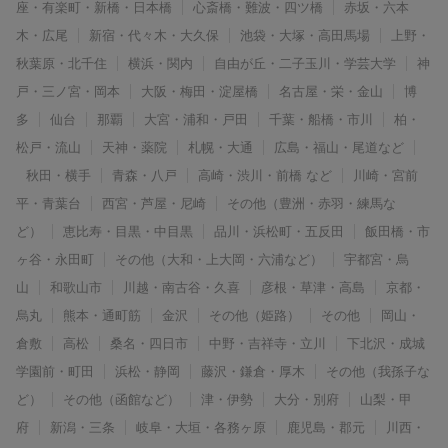
座・有楽町・新橋・日本橋
心斎橋・難波・四ツ橋
赤坂・六本
木・広尾
新宿・代々木・大久保
池袋・大塚・高田馬場
上野・
秋葉原・北千住
横浜・関内
自由が丘・二子玉川・学芸大学
神
戸・三ノ宮・岡本
大阪・梅田・淀屋橋
名古屋・栄・金山
博
多
仙台
那覇
大宮・浦和・戸田
千葉・船橋・市川
柏・
松戸・流山
天神・薬院
札幌・大通
広島・福山・尾道など
秋田・横手
青森・八戸
高崎・渋川・前橋 など
川崎・宮前
平・青葉台
西宮・芦屋・尼崎
その他（豊洲・赤羽・練馬な
ど）
恵比寿・目黒・中目黒
品川・浜松町・五反田
飯田橋・市
ヶ谷・永田町
その他（大和・上大岡・六浦など）
宇都宮・烏
山
和歌山市
川越・南古谷・久喜
彦根・草津・高島
京都・
烏丸
熊本・通町筋
金沢
その他（姫路）
その他
岡山・
倉敷
高松
桑名・四日市
中野・吉祥寺・立川
下北沢・成城
学園前・町田
浜松・静岡
藤沢・鎌倉・厚木
その他（我孫子な
ど）
その他（函館など）
津・伊勢
大分・別府
山梨・甲
府
新潟・三条
岐阜・大垣・各務ヶ原
鹿児島・郡元
川西・