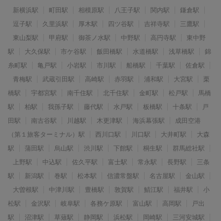
新横浜駅
町田駅
相模原駅
八王子駅
関内駅
鎌倉駅
逗子駅
久里浜駅
厚木駅
四ツ谷駅
吉祥寺駅
三鷹駅
東山梨駅
甲府駅
御茶ノ水駅
中野駅
高円寺駅
東中野
駅
大久保駅
市ケ谷駅
飯田橋駅
水道橋駅
浅草橋駅
錦
糸町駅
亀戸駅
小岩駅
市川駅
船橋駅
千葉駅
佐倉駅
青梅駅
武蔵引田駅
高崎駅
赤羽駅
浦和駅
大宮駅
栗
橋駅
宇都宮駅
南千住駅
北千住駅
金町駅
松戸駅
馬橋
駅
柏駅
我孫子駅
藤代駅
水戸駅
板橋駅
十条駅
戸
田駅
南古谷駅
川越駅
木更津駅
海浜幕張駅
成田空港
（第１旅客ターミナル）駅
西川口駅
川口駅
大井町駅
大森
駅
蒲田駅
烏山駅
渋川駅
下館駅
桐生駅
群馬総社駅
上野駅
中込駅
佐久平駅
富士駅
常永駅
長野駅
三条
駅
新潟駅
巻駅
松本駅
信濃常盤駅
名古屋駅
金山駅
大曽根駅
中津川駅
豊橋駅
敦賀駅
鯖江駅
福井駅
小
松駅
金沢駅
岐阜駅
各務ケ原駅
富山駅
高岡駅
戸出
駅
沼津駅
草薙駅
静岡駅
浜松駅
岡崎駅
三河安城駅