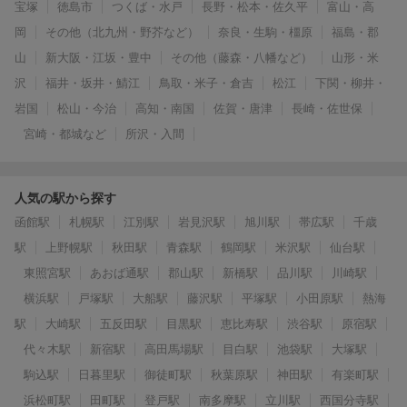
宝塚
徳島市
つくば・水戸
長野・松本・佐久平
富山・高
岡
その他（北九州・野芥など）
奈良・生駒・橿原
福島・郡
山
新大阪・江坂・豊中
その他（藤森・八幡など）
山形・米
沢
福井・坂井・鯖江
鳥取・米子・倉吉
松江
下関・柳井・
岩国
松山・今治
高知・南国
佐賀・唐津
長崎・佐世保
宮崎・都城など
所沢・入間
人気の駅から探す
函館駅
札幌駅
江別駅
岩見沢駅
旭川駅
帯広駅
千歳
駅
上野幌駅
秋田駅
青森駅
鶴岡駅
米沢駅
仙台駅
東照宮駅
あおば通駅
郡山駅
新橋駅
品川駅
川崎駅
横浜駅
戸塚駅
大船駅
藤沢駅
平塚駅
小田原駅
熱海
駅
大崎駅
五反田駅
目黒駅
恵比寿駅
渋谷駅
原宿駅
代々木駅
新宿駅
高田馬場駅
目白駅
池袋駅
大塚駅
駒込駅
日暮里駅
御徒町駅
秋葉原駅
神田駅
有楽町駅
浜松町駅
田町駅
登戸駅
南多摩駅
立川駅
西国分寺駅