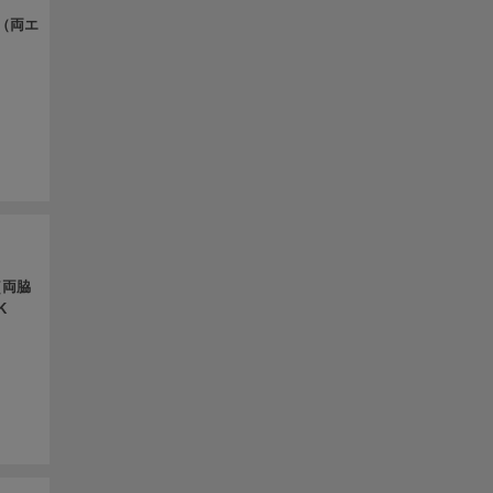
（両エ
（両脇
K