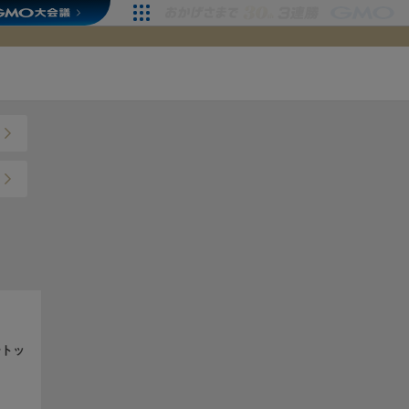
ートッ
）