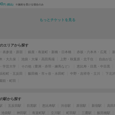
00
円
(税込)
※施術を受ける場合のみ
もっとチケットを見る
のエリアから探す
・表参道・原宿
銀座・有楽町・新橋・日本橋
赤坂・六本木・広尾
木・大久保
池袋・大塚・高田馬場
上野・秋葉原・北千住
自由が丘
・学芸大学
その他（豊洲・赤羽・練馬など）
恵比寿・目黒・中目黒
浜松町・五反田
飯田橋・市ヶ谷・永田町
中野・吉祥寺・立川
下北
園前・町田
の駅から探す
駅
五反田駅
目黒駅
恵比寿駅
渋谷駅
原宿駅
新宿駅
高田
池袋駅
神田駅
有楽町駅
立川駅
町田駅
三鷹駅
飯田橋駅