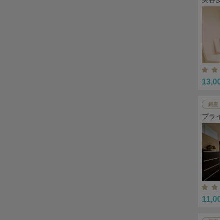
13,0
銀座
プラ
11,0