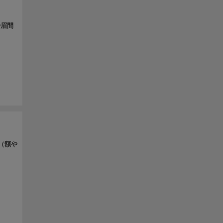
や眉間
（額や