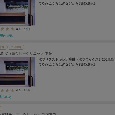
ラや両ふくらはぎなどから3部位選択）
4.6
（6件）
00
円
(税込)
十番
白金高輪
CLINIC（白金ビークリニック 本院）
ボツリヌストキシン注射（ボツラックス）200単位
ラや両ふくらはぎなどから2部位選択）
4.6
（18件）
0
円
(税込)
皮膚科ティファクリニック 新宿東口