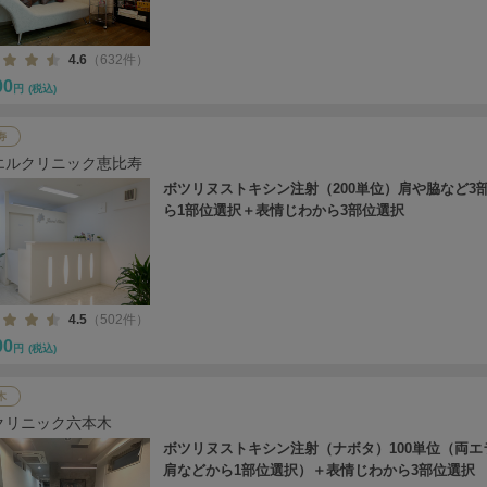
4.6
（632件）
00
円
(税込)
寿
エルクリニック恵比寿
ボツリヌストキシン注射（200単位）肩や脇など3
ら1部位選択＋表情じわから3部位選択
4.5
（502件）
00
円
(税込)
木
クリニック六本木
ボツリヌストキシン注射（ナボタ）100単位（両エ
肩などから1部位選択）＋表情じわから3部位選択