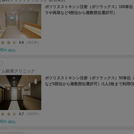
ボツリヌストキシン注射（ボツラックス）100単位
ラや両肩など4部位から複数部位選択可）
4.6
（361件）
00
円
(税込)
イム銀座クリニック
ボツリヌストキシン注射（ボツラックス）50単位
など6部位から複数部位選択可）/1人2枚まで利用O
4.7
（280件）
00
円
(税込)