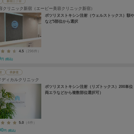
新宿三丁目
美容クリニック新宿（エービー美容クリニック新宿）
ボツリヌストキシン注射（ウェルストックス）額
など5部位から選択
4.5
（296件）
0
円
(税込)
前
表参道
メディカルクリニック
ボツリヌストキシン注射（リズトックス）200単位
両エラなどから複数部位選択可）
5.0
（4件）
00
円
(税込)