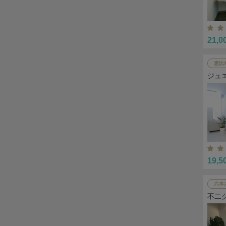
21,0
恵比
ジュ
19,5
六本
不二