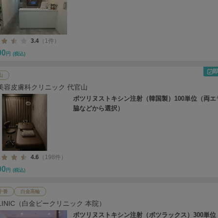
3.4
（1件）
00
円
(税込)
山
C美容皮膚科クリニック 代官山
ボツリヌストキシン注射（韓国製）100単位（両エ
脇などから選択）
4.6
（198件）
00
円
(税込)
十番
白金高輪
CLINIC（白金ビークリニック 本院）
ボツリヌストキシン注射（ボツラックス）300単位