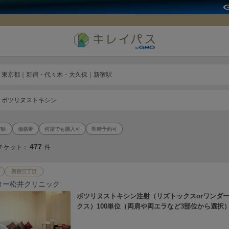
東京都｜新宿・代々木・大久保｜新宿駅
ボツリヌストキシン
価格帯
何度でも購入可
即時予約可
477
チケット：
件
新宿三丁目
ター松井クリニック
ボツリヌストキシン注射（リズトックスorワンダ
クス）100単位（両肩や両エラなど3部位から選択