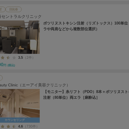
町
日比谷
谷セントラルクリニック
ボツリヌストキシン注射（リズトックス）100単位
ラや両肩などから複数部位選択）
3.5
（2件）
00
円
(税込)
Beauty Clinic（エーアイ美容クリニック）
【モニター】糸リフト（PDO）8本＋ボツリヌスト
注射（80単位）両エラ［麻酔込］
カウンセリング
4.6
（730件）