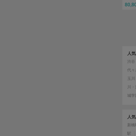
80,8
人気
渋谷
代々
玉川
川・
城学
人気
新橋
駅