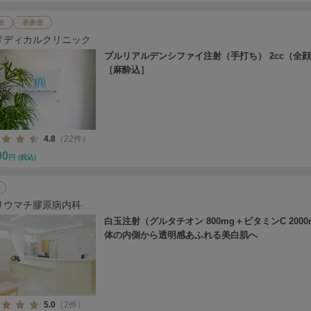
前
表参道
メディカルクリニック
プルリアルデンシファイ注射（手打ち） 2cc（全
［麻酔込］
4.8
（22件）
00
円
(税込)
リウマチ膠原病内科
白玉注射（グルタチオン 800mg＋ビタミンC 2000
体の内側から透明感あふれる美白肌へ
5.0
（2件）