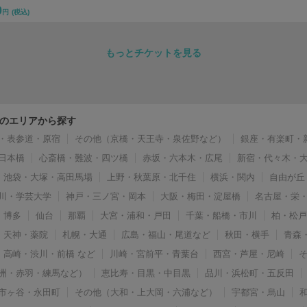
0
円
(税込)
もっとチケットを見る
のエリアから探す
・表参道・原宿
その他（京橋・天王寺・泉佐野など）
銀座・有楽町・
日本橋
心斎橋・難波・四ツ橋
赤坂・六本木・広尾
新宿・代々木・
池袋・大塚・高田馬場
上野・秋葉原・北千住
横浜・関内
自由が丘
川・学芸大学
神戸・三ノ宮・岡本
大阪・梅田・淀屋橋
名古屋・栄
博多
仙台
那覇
大宮・浦和・戸田
千葉・船橋・市川
柏・松
天神・薬院
札幌・大通
広島・福山・尾道など
秋田・横手
青森
高崎・渋川・前橋 など
川崎・宮前平・青葉台
西宮・芦屋・尼崎
洲・赤羽・練馬など）
恵比寿・目黒・中目黒
品川・浜松町・五反田
市ヶ谷・永田町
その他（大和・上大岡・六浦など）
宇都宮・烏山