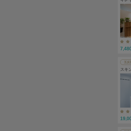
7,48
五反
スキ
19,0