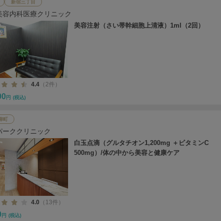
新宿三丁目
美容内科医療クリニック
美容注射（さい帯幹細胞上清液）1ml（2回）
4.4
（2件）
00
円
(税込)
柳町
パーククリニック
白玉点滴（グルタチオン1,200mg ＋ビタミンC
500mg）/体の中から美容と健康ケア
4.0
（13件）
0
円
(税込)