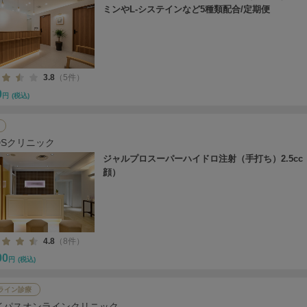
ミンやL-システインなど5種類配合/定期便
3.8
（5件）
0
円
(税込)
DSクリニック
ジャルプロスーパーハイドロ注射（手打ち）2.5cc
顔）
4.8
（8件）
00
円
(税込)
ライン診療
イパスオンラインクリニック