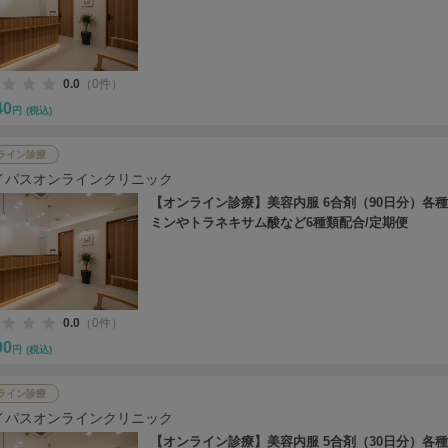
0.0
（0件）
40
円
(税込)
ライン診療
イパスオンラインクリニック
【オンライン診療】美容内服 6合剤（90日分）各
ミンやトラネキサム酸など6種類配合/定期便
0.0
（0件）
90
円
(税込)
ライン診療
イパスオンラインクリニック
【オンライン診療】美容内服 5合剤（30日分）各