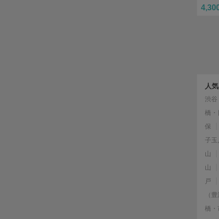
4,30
人気
渋谷
橋・
保
子玉
山
山
戸
（豊
橋・