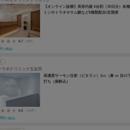
【オンライン診療】美容内服 6合剤（30日分）各
ミンやトラネキサム酸など6種類配合/定期便
4.7
（8件）
0
円
(税込)
田
ンラボクリニック五反田
高濃度サーモン注射（ビタラン）1cc（鼻 or 目の
打ち［麻酔込］
4.5
（14件）
00
円
(税込)