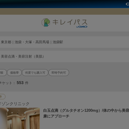
東京都｜池袋・大塚・高田馬場｜池袋駅
美容点滴・美容注射（美肌）
価格帯
何度でも購入可
即時予約可
553
チケット：
件
寿
メゾンクリニック
白玉点滴（グルタチオン1200mg）/体の中から美
康にアプローチ