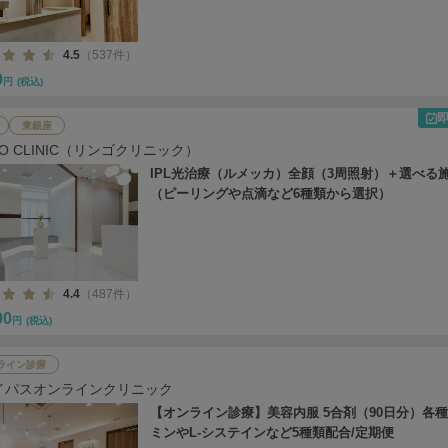
4.5
（537件）
0
円
(税込)
東銀座
GO CLINIC（リンゴクリニック）
IPL光治療（ルメッカ）全顔（3周照射）＋選べる
（ピーリングや点滴など6種類から選択）
4.4
（487件）
00
円
(税込)
ライン診療
イパスオンラインクリニック
【オンライン診療】美容内服 5合剤（90日分）各
ミンやL-システインなど5種類配合/定期便