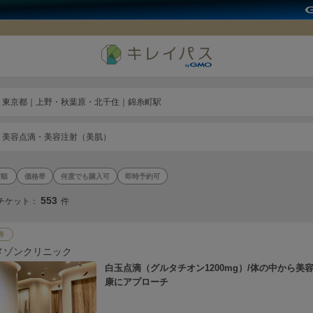
東京都｜上野・秋葉原・北千住｜錦糸町駅
美容点滴・美容注射（美肌）
価格帯
何度でも購入可
即時予約可
553
チケット：
件
寿
メゾンクリニック
白玉点滴（グルタチオン1200mg）/体の中から美
康にアプローチ