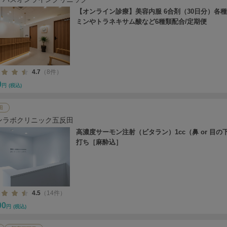
【オンライン診療】美容内服 6合剤（30日分）各
ミンやトラネキサム酸など6種類配合/定期便
4.7
（8件）
0
円
(税込)
田
ンラボクリニック五反田
高濃度サーモン注射（ビタラン）1cc（鼻 or 目の
打ち［麻酔込］
4.5
（14件）
00
円
(税込)