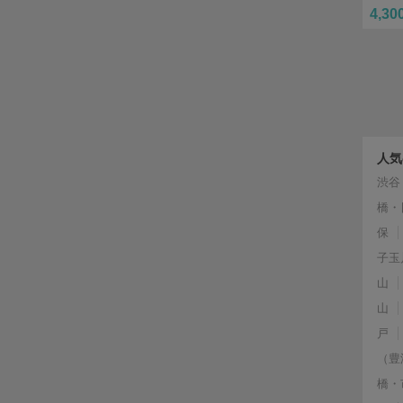
4,30
人気
渋谷
橋・
保
子玉
山
山
戸
（豊
橋・