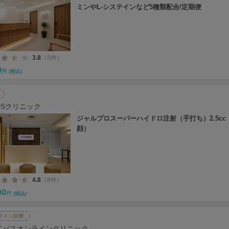
ミンやL-システインなど5種類配合/定期便
3.8
（5件）
0
円
(税込)
DSクリニック
ジャルプロスーパーハイドロ注射（手打ち）2.5cc
顔）
4.8
（8件）
00
円
(税込)
ライン診療
イパスオンラインクリニック