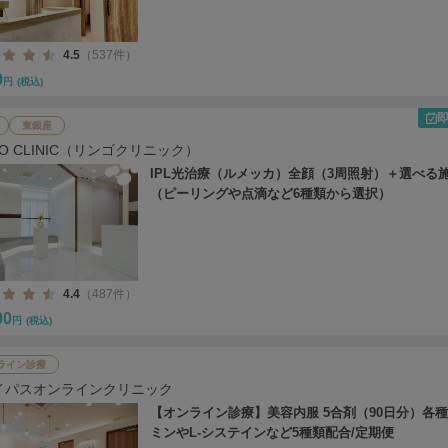
4.5
（537件）
0
円
(税込)
東銀座
GO CLINIC（リンゴクリニック）
IPL光治療（ルメッカ）全顔（3周照射）＋選べる
（ピーリングや点滴など6種類から選択）
4.4
（487件）
00
円
(税込)
ライン診療
イパスオンラインクリニック
【オンライン診療】美容内服 5合剤（90日分）各
ミンやL-システインなど5種類配合/定期便