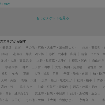
0
円
(税込)
もっとチケットを見る
のエリアから探す
・表参道・原宿
その他（京橋・天王寺・泉佐野など）
銀座・有楽町・
日本橋
心斎橋・難波・四ツ橋
赤坂・六本木・広尾
新宿・代々木・
池袋・大塚・高田馬場
上野・秋葉原・北千住
横浜・関内
自由が丘
川・学芸大学
神戸・三ノ宮・岡本
大阪・梅田・淀屋橋
名古屋・栄
博多
仙台
那覇
大宮・浦和・戸田
千葉・船橋・市川
柏・松
天神・薬院
札幌・大通
広島・福山・尾道など
秋田・横手
青森
高崎・渋川・前橋 など
川崎・宮前平・青葉台
西宮・芦屋・尼崎
洲・赤羽・練馬など）
恵比寿・目黒・中目黒
品川・浜松町・五反田
市ヶ谷・永田町
その他（大和・上大岡・六浦など）
宇都宮・烏山