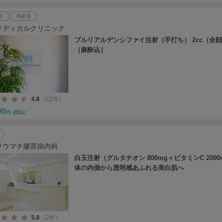
前
表参道
メディカルクリニック
プルリアルデンシファイ注射（手打ち） 2cc（全
［麻酔込］
4.8
（22件）
00
円
(税込)
リウマチ膠原病内科
白玉注射（グルタチオン 800mg＋ビタミンC 2000
体の内側から透明感あふれる美白肌へ
5.0
（2件）