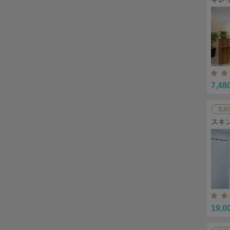
7,48
五反
スキ
19,0