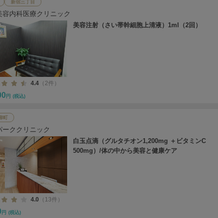
新宿三丁目
美容内科医療クリニック
美容注射（さい帯幹細胞上清液）1ml（2回）
4.4
（2件）
00
円
(税込)
柳町
パーククリニック
白玉点滴（グルタチオン1,200mg ＋ビタミンC
500mg）/体の中から美容と健康ケア
4.0
（13件）
0
円
(税込)