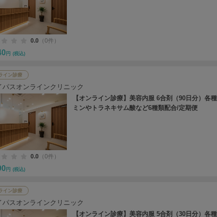
0.0
（0件）
40
円
(税込)
ライン診療
イパスオンラインクリニック
【オンライン診療】美容内服 6合剤（90日分）各
ミンやトラネキサム酸など6種類配合/定期便
0.0
（0件）
90
円
(税込)
ライン診療
イパスオンラインクリニック
【オンライン診療】美容内服 5合剤（30日分）各