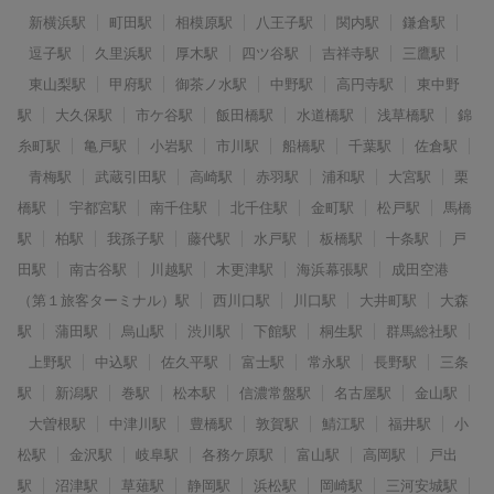
新横浜駅
町田駅
相模原駅
八王子駅
関内駅
鎌倉駅
逗子駅
久里浜駅
厚木駅
四ツ谷駅
吉祥寺駅
三鷹駅
東山梨駅
甲府駅
御茶ノ水駅
中野駅
高円寺駅
東中野
駅
大久保駅
市ケ谷駅
飯田橋駅
水道橋駅
浅草橋駅
錦
糸町駅
亀戸駅
小岩駅
市川駅
船橋駅
千葉駅
佐倉駅
青梅駅
武蔵引田駅
高崎駅
赤羽駅
浦和駅
大宮駅
栗
橋駅
宇都宮駅
南千住駅
北千住駅
金町駅
松戸駅
馬橋
駅
柏駅
我孫子駅
藤代駅
水戸駅
板橋駅
十条駅
戸
田駅
南古谷駅
川越駅
木更津駅
海浜幕張駅
成田空港
（第１旅客ターミナル）駅
西川口駅
川口駅
大井町駅
大森
駅
蒲田駅
烏山駅
渋川駅
下館駅
桐生駅
群馬総社駅
上野駅
中込駅
佐久平駅
富士駅
常永駅
長野駅
三条
駅
新潟駅
巻駅
松本駅
信濃常盤駅
名古屋駅
金山駅
大曽根駅
中津川駅
豊橋駅
敦賀駅
鯖江駅
福井駅
小
松駅
金沢駅
岐阜駅
各務ケ原駅
富山駅
高岡駅
戸出
駅
沼津駅
草薙駅
静岡駅
浜松駅
岡崎駅
三河安城駅