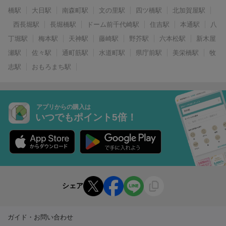
橋駅
大日駅
南森町駅
文の里駅
四ツ橋駅
北加賀屋駅
西長堀駅
長堀橋駅
ドーム前千代崎駅
住吉駅
本通駅
八
丁堀駅
梅本駅
天神駅
藤崎駅
野芥駅
六本松駅
新木屋
瀬駅
佐々駅
通町筋駅
水道町駅
県庁前駅
美栄橋駅
牧
志駅
おもろまち駅
アプリからの購入は
いつでもポイント5倍！
シェア
ガイド・お問い合わせ