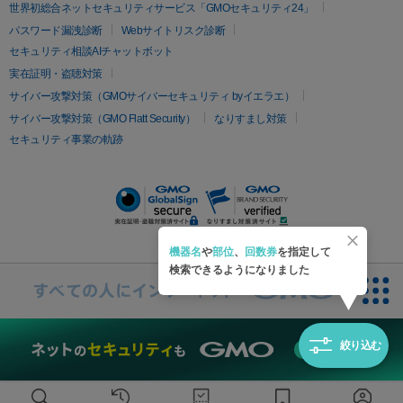
疲労回復・健康
世界初総合ネットセキュリティサービス「GMOセキュリティ24」
オリジオ
ミラノリピール
サーマジェン
リバースピール
パスワード漏洩診断
Webサイトリスク診断
プラセンタ注射
にんにく注射
オンダリフト
ジュベルック
ルビーフラクショナル
セキュリティ相談AIチャットボット
実在証明・盗聴対策
医療脱毛
サイバー攻撃対策（GMOサイバーセキュリティ byイエラエ）
医療脱毛（VIO）
医療脱毛
サイバー攻撃対策（GMO Flatt Security）
なりすまし対策
セキュリティ事業の軌跡
その他
二重埋没
アートメイク
ガミースマイル治療
オフィスホワイト
ニング
ピアス穴あけ
機器名
や
部位
、
回数券
を指定して
検索できるようになりました
絞り込む
無料診断