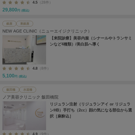
4.5
（28件）
29,800
円
(税込)
銀座
東銀座
NEW AGE CLINIC（ニューエイジクリニック）
【来院診療】美容内服（シナールやトランサミ
ンなど4種類）/美白肌へ導く
4.8
（8件）
5,100
円
(税込)
飯田橋
水道橋
ノア美容クリニック 飯田橋院
リジュラン注射（リジュランアイ or リジュラ
ンHB）手打ち（2cc）顔の気になる部位から選
択［麻酔込］
4.9
（9件）