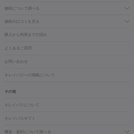
施術について調べる
施術の口コミを見る
美白
白玉点滴・白玉注射
高濃度ビタミンC点滴
美容内服
フォトフェイシャルM22
フラクショナルレーザー
レーザートーニ
購入から利用までの流れ
ング
ケミカルピーリング
プラセンタ注射
イオン導入
しみ・そばかす・肝斑
よくあるご質問
HIFU（ハイフ）
白玉点滴・白玉注射
高濃度ビタミンC点滴
フォトフェイシャル
レーザートーニング
ピコレーザートーニン
糸リフト
ボトックス
ボツリヌストキシン
エレクトロポレー
グ
フォトシルクプラス
美容内服
お問い合わせ
ション
ダーマペン
ピコフラクショナルレーザー
ピコレーザー
トーニング
ハイドラフェイシャル
マッサージピール
脂肪溶解
キレイパスへの掲載について
しわ・たるみ
注射
美容点滴・美容注射
フォトRF
PRP皮膚再生療法
脂肪
ヒアルロン酸注射
ボトックス注射
ボツリヌストキシン注射
水
冷却
医療脱毛（顔）
医療脱毛（全身）
医療脱毛（あし）
その他
光注射
PRP皮膚再生療法
RF治療（テノール）
スネコス注射
医療脱毛（VIO）
水光注射（ハリ・美肌）
レーザー治療（ハ
美容内服
キレイパスについて
リ・美肌）
光治療（フォトフェイシャルなど）
アートメイク
毛穴・ニキビ跡
BNLS
二重埋没
医療脱毛（背中）
医療脱毛（うで）
医療
キレイパスギフト
フラクショナルレーザー
ピコフラクショナルレーザー
ダーマペ
脱毛（脇）
にんにく注射
ピアス穴あけ
AGA
医療脱毛
ン
機器・薬剤について調べる
ハイドラフェイシャル
ベルベットスキン
ポテンツァ
美
（胸）
ほくろ・いぼ切除
レーザー治療（ほくろ・いぼ除去）