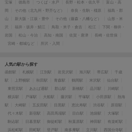
宝塚
徳島市
つくば・水戸
長野・松本・佐久平
富山・高
岡
その他（北九州・野芥など）
奈良・生駒・橿原
福島・郡
山
新大阪・江坂・豊中
その他（藤森・八幡など）
山形・米
沢
福井・坂井・鯖江
鳥取・米子・倉吉
松江
下関・柳井・
岩国
松山・今治
高知・南国
佐賀・唐津
長崎・佐世保
宮崎・都城など
所沢・入間
人気の駅から探す
函館駅
札幌駅
江別駅
岩見沢駅
旭川駅
帯広駅
千歳
駅
上野幌駅
秋田駅
青森駅
鶴岡駅
米沢駅
仙台駅
東照宮駅
あおば通駅
郡山駅
新橋駅
品川駅
川崎駅
横浜駅
戸塚駅
大船駅
藤沢駅
平塚駅
小田原駅
熱海
駅
大崎駅
五反田駅
目黒駅
恵比寿駅
渋谷駅
原宿駅
代々木駅
新宿駅
高田馬場駅
目白駅
池袋駅
大塚駅
駒込駅
日暮里駅
御徒町駅
秋葉原駅
神田駅
有楽町駅
浜松町駅
田町駅
登戸駅
南多摩駅
立川駅
西国分寺駅