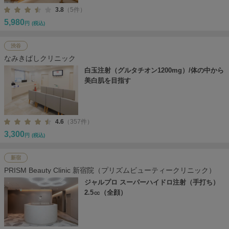
3.8
（5件）
5,980
円
(税込)
渋谷
なみきばしクリニック
白玉注射（グルタチオン1200mg）/体の中から
美白肌を目指す
4.6
（357件）
3,300
円
(税込)
新宿
PRISM Beauty Clinic 新宿院（プリズムビューティークリニック）
ジャルプロ スーパーハイドロ注射（手打ち）
2.5㏄（全顔）