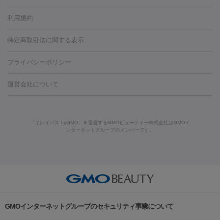
容内服
タトゥー除去
医療痩身
傷跡治療
医療脱毛（おなか）
疲
利用規約
薬剤
労回復点滴・疲労回復注射
くま治療
切開施術
デリケートゾー
リジェノックス
クレヴィエル
ファットインパクト
ヒアルロニ
ほくろ・いぼ
ンケア
ホワイトニング
わきが治療
カベリン
隆鼻術
医療
特定商取引法に関する表示
ダーゼ
サリチル酸マクロゴールピーリング
ボライト
幹細胞培
CO2レーザー
脱毛（お尻）
ショッピングリフト
ガミースマイル治療
レーザ
養上清液
プライバシーポリシー
ー治療（しみ・くすみ）
水光注射（しみ・くすみ）
RF治療
レ
小顔・フェイスライン
ーザー治療（毛穴・ニキビ跡）
涙袋ヒアルロン酸
顎ヒアルロン
機器
運営会社について
HIFU（ハイフ）
糸リフト
ショッピングリフト
酸
唇ヒアルロン酸注射
水光注射（毛穴・ニキビ跡）
鼻ヒアル
ルメッカ
プラズマシャワー
ウルトラセルQプラス
BBL光治
ロン酸注射
医療脱毛（うなじ）
ヒアルロン酸注射（豊胸）
レ
痩身・ダイエット
療
メディオスター
ジェネシス
ウルトラアクセント
ウルト
ーザー治療（黒ずみ）
医療脱毛（指）
ダイエット点滴・ ダイエ
脂肪溶解注射
BNLS・BNLS neo
カベリン
輪郭注射（MLM）
「キレイパス byGMO」を運営するGMOビューティー株式会社はGMOイ
ラフォーマー（ウルトラフォーマーⅢ）
サーマクール
イントラ
ンターネットグループのメンバーです。
ット注射
レーザーピーリング
レーザー治療（しみスポット照
脂肪冷却
セル
イントラジェン
QスイッチYAGレーザー
Qスイッチルビ
射）
ベルベットスキン
レーザー治療（赤み改善）
マイクロボ
ーレーザー
ヴァンキッシュ
ミラドライ
フォトRF
美肌
トックス（ボトックスリフト）
クリーニング
GLP-1
セラミッ
美容点滴
美容注射
ケミカルピーリング
マッサージピール
その他
ク治療
医療脱毛（ヒゲ）
ポテンツァ
トラネキサム酸
ジェ
イオン導入
エレクトロポレーション
レーザーピーリング
美
リードファインリフト
肩こり注射
ドラッグデリバリー（ポテン
ントルマックスプロ
イボ取り
シミ取り
シミ取り（皮膚科）
容内服
ツァ）
ハイドラジェントル
ルメッカ
ジェネシス
リジュラン
ラ
GMOインターネットグループのセキュリティ事業について
イムライト
Vビーム
シルファーム
スネコス
インモード