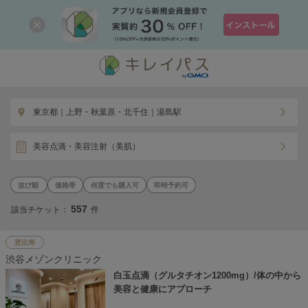
東京都｜上野・秋葉原・北千住｜湯島駅
美容点滴・美容注射（美肌）
価格帯
何度でも購入可
即時予約可
557
該当チケット：
件
恵比寿
渋谷メゾンクリニック
白玉点滴（グルタチオン1200mg）/体の中から
美容と健康にアプローチ