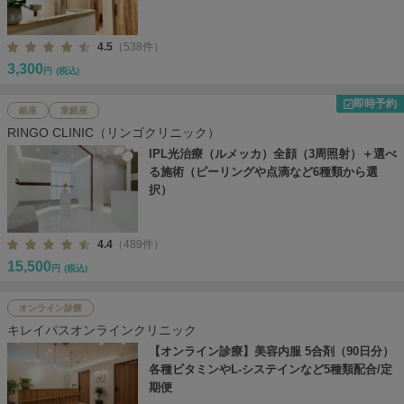
4.5
（538件）
3,300
円
(税込)
即時予約
銀座
東銀座
RINGO CLINIC（リンゴクリニック）
IPL光治療（ルメッカ）全顔（3周照射）＋選べ
る施術（ピーリングや点滴など6種類から選
択）
4.4
（489件）
15,500
円
(税込)
オンライン診療
キレイパスオンラインクリニック
【オンライン診療】美容内服 5合剤（90日分）
各種ビタミンやL-システインなど5種類配合/定
期便