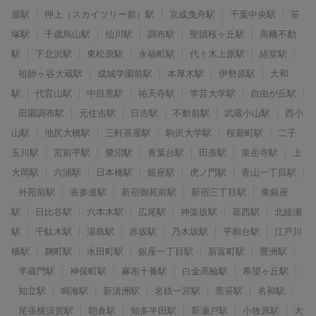
屋駅
押上（スカイツリー前）駅
京成曳舟駅
千葉中央駅
笹
塚駅
千歳烏山駅
仙川駅
調布駅
聖蹟桜ヶ丘駅
高幡不動
駅
下北沢駅
東松原駅
永福町駅
代々木上原駅
経堂駅
祖師ヶ谷大蔵駅
成城学園前駅
本厚木駅
伊勢原駅
大和
駅
代官山駅
中目黒駅
祐天寺駅
学芸大学駅
自由が丘駅
田園調布駅
元住吉駅
日吉駅
不動前駅
武蔵小山駅
西小
山駅
池尻大橋駅
三軒茶屋駅
駒沢大学駅
桜新町駅
二子
玉川駅
宮前平駅
鷺沼駅
青葉台駅
田奈駅
泉岳寺駅
上
大岡駅
六浦駅
日本橋駅
銀座駅
虎ノ門駅
青山一丁目駅
外苑前駅
表参道駅
新宿御苑前駅
新宿三丁目駅
東銀座
駅
日比谷駅
六本木駅
広尾駅
神楽坂駅
葛西駅
北綾瀬
駅
千駄木駅
湯島駅
赤坂駅
乃木坂駅
平和台駅
江戸川
橋駅
麹町駅
永田町駅
銀座一丁目駅
新富町駅
豊洲駅
半蔵門駅
神保町駅
麻布十番駅
白金高輪駅
希望ヶ丘駅
知立駅
鳴海駅
新清洲駅
名鉄一宮駅
黒笹駅
名和駅
尾張横須賀駅
朝倉駅
知多半田駅
新瀬戸駅
小牧原駅
大