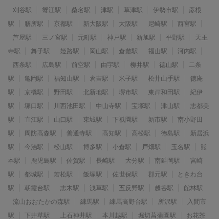
刈谷駅
蟹江駅
桑名駅
津駅
草津駅
伊勢市駅
彦根
駅
膳所駅
京都駅
新大阪駅
大阪駅
尼崎駅
西宮駅
芦屋駅
三ノ宮駅
元町駅
神戸駅
新旭駅
平野駅
天王
寺駅
舞子駅
姫路駅
岡山駅
倉敷駅
福山駅
河内駅
西条駅
広島駅
前空駅
由宇駅
柳井駅
徳山駅
二条
駅
亀岡駅
福知山駅
倉吉駅
米子駅
松井山手駅
徳庵
駅
京橋駅
野田駅
北新地駅
堺市駅
東岸和田駅
紀伊
駅
塚口駅
川西池田駅
中山寺駅
宝塚駅
津山駅
志都美
駅
直江駅
山口駅
東城駅
下祇園駅
新市駅
南小野田
駅
周防高森駅
善通寺駅
高知駅
高松駅
徳島駅
新居浜
駅
今治駅
松山駅
博多駅
小倉駅
戸畑駅
玉名駅
熊
本駅
鹿児島駅
佐賀駅
長崎駅
大分駅
南延岡駅
宮崎
駅
都城駅
若松駅
飯塚駅
佐世保駅
郡元駅
ときわ台
駅
朝霞台駅
志木駅
浅草駅
五反野駅
越谷駅
館林駅
流山おおたかの森駅
練馬駅
練馬高野台駅
所沢駅
入間市
駅
下井草駅
上石神井駅
本川越駅
堀切菖蒲園駅
お花茶