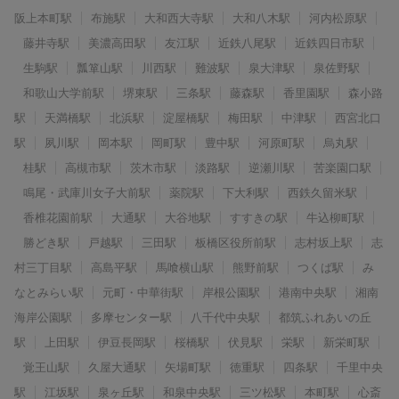
阪上本町駅
布施駅
大和西大寺駅
大和八木駅
河内松原駅
藤井寺駅
美濃高田駅
友江駅
近鉄八尾駅
近鉄四日市駅
生駒駅
瓢箪山駅
川西駅
難波駅
泉大津駅
泉佐野駅
和歌山大学前駅
堺東駅
三条駅
藤森駅
香里園駅
森小路
駅
天満橋駅
北浜駅
淀屋橋駅
梅田駅
中津駅
西宮北口
駅
夙川駅
岡本駅
岡町駅
豊中駅
河原町駅
烏丸駅
桂駅
高槻市駅
茨木市駅
淡路駅
逆瀬川駅
苦楽園口駅
鳴尾・武庫川女子大前駅
薬院駅
下大利駅
西鉄久留米駅
香椎花園前駅
大通駅
大谷地駅
すすきの駅
牛込柳町駅
勝どき駅
戸越駅
三田駅
板橋区役所前駅
志村坂上駅
志
村三丁目駅
高島平駅
馬喰横山駅
熊野前駅
つくば駅
み
なとみらい駅
元町・中華街駅
岸根公園駅
港南中央駅
湘南
海岸公園駅
多摩センター駅
八千代中央駅
都筑ふれあいの丘
駅
上田駅
伊豆長岡駅
桜橋駅
伏見駅
栄駅
新栄町駅
覚王山駅
久屋大通駅
矢場町駅
徳重駅
四条駅
千里中央
駅
江坂駅
泉ヶ丘駅
和泉中央駅
三ツ松駅
本町駅
心斎