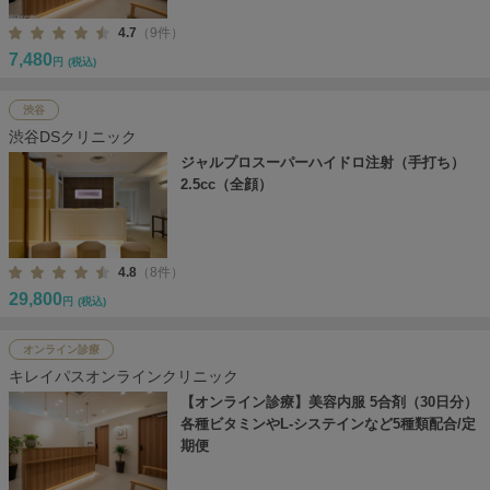
4.7
（9件）
7,480
円
(税込)
渋谷
渋谷DSクリニック
ジャルプロスーパーハイドロ注射（手打ち）
2.5cc（全顔）
4.8
（8件）
29,800
円
(税込)
オンライン診療
キレイパスオンラインクリニック
【オンライン診療】美容内服 5合剤（30日分）
各種ビタミンやL-システインなど5種類配合/定
期便