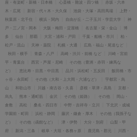
座・有楽町・新橋・日本橋
心斎橋・難波・四ツ橋
赤坂・六本
木・広尾
新宿・代々木・大久保
池袋・大塚・高田馬場
上野・
秋葉原・北千住
横浜・関内
自由が丘・二子玉川・学芸大学
神
戸・三ノ宮・岡本
大阪・梅田・淀屋橋
名古屋・栄・金山
博
多
仙台
那覇
大宮・浦和・戸田
千葉・船橋・市川
柏・
松戸・流山
天神・薬院
札幌・大通
広島・福山・尾道など
秋田・横手
青森・八戸
高崎・渋川・前橋 など
川崎・宮前
平・青葉台
西宮・芦屋・尼崎
その他（豊洲・赤羽・練馬な
ど）
恵比寿・目黒・中目黒
品川・浜松町・五反田
飯田橋・市
ヶ谷・永田町
その他（大和・上大岡・六浦など）
宇都宮・烏
山
和歌山市
川越・南古谷・久喜
彦根・草津・高島
京都・
烏丸
熊本・通町筋
金沢
その他（姫路）
その他
岡山・
倉敷
高松
桑名・四日市
中野・吉祥寺・立川
下北沢・成城
学園前・町田
浜松・静岡
藤沢・鎌倉・厚木
その他（我孫子な
ど）
その他（函館など）
津・伊勢
大分・別府
山梨・甲
府
新潟・三条
岐阜・大垣・各務ヶ原
鹿児島・郡元
川西・