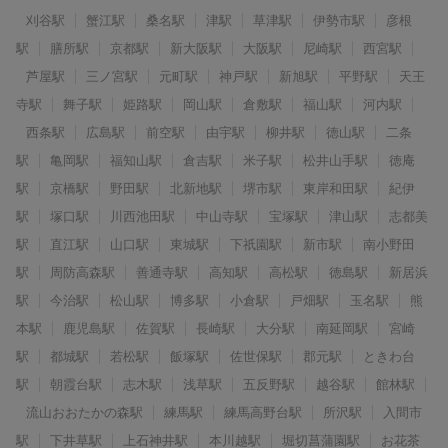
刈谷駅
蟹江駅
桑名駅
津駅
草津駅
伊勢市駅
彦根
駅
膳所駅
京都駅
新大阪駅
大阪駅
尼崎駅
西宮駅
芦屋駅
三ノ宮駅
元町駅
神戸駅
新旭駅
平野駅
天王
寺駅
舞子駅
姫路駅
岡山駅
倉敷駅
福山駅
河内駅
西条駅
広島駅
前空駅
由宇駅
柳井駅
徳山駅
二条
駅
亀岡駅
福知山駅
倉吉駅
米子駅
松井山手駅
徳庵
駅
京橋駅
野田駅
北新地駅
堺市駅
東岸和田駅
紀伊
駅
塚口駅
川西池田駅
中山寺駅
宝塚駅
津山駅
志都美
駅
直江駅
山口駅
東城駅
下祇園駅
新市駅
南小野田
駅
周防高森駅
善通寺駅
高知駅
高松駅
徳島駅
新居浜
駅
今治駅
松山駅
博多駅
小倉駅
戸畑駅
玉名駅
熊
本駅
鹿児島駅
佐賀駅
長崎駅
大分駅
南延岡駅
宮崎
駅
都城駅
若松駅
飯塚駅
佐世保駅
郡元駅
ときわ台
駅
朝霞台駅
志木駅
浅草駅
五反野駅
越谷駅
館林駅
流山おおたかの森駅
練馬駅
練馬高野台駅
所沢駅
入間市
駅
下井草駅
上石神井駅
本川越駅
堀切菖蒲園駅
お花茶