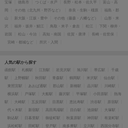
宝塚
徳島市
つくば・水戸
長野・松本・佐久平
富山・高
岡
その他（北九州・野芥など）
奈良・生駒・橿原
福島・郡
山
新大阪・江坂・豊中
その他（藤森・八幡など）
山形・米
沢
福井・坂井・鯖江
鳥取・米子・倉吉
松江
下関・柳井・
岩国
松山・今治
高知・南国
佐賀・唐津
長崎・佐世保
宮崎・都城など
所沢・入間
人気の駅から探す
函館駅
札幌駅
江別駅
岩見沢駅
旭川駅
帯広駅
千歳
駅
上野幌駅
秋田駅
青森駅
鶴岡駅
米沢駅
仙台駅
東照宮駅
あおば通駅
郡山駅
新橋駅
品川駅
川崎駅
横浜駅
戸塚駅
大船駅
藤沢駅
平塚駅
小田原駅
熱海
駅
大崎駅
五反田駅
目黒駅
恵比寿駅
渋谷駅
原宿駅
代々木駅
新宿駅
高田馬場駅
目白駅
池袋駅
大塚駅
駒込駅
日暮里駅
御徒町駅
秋葉原駅
神田駅
有楽町駅
浜松町駅
田町駅
登戸駅
南多摩駅
立川駅
西国分寺駅