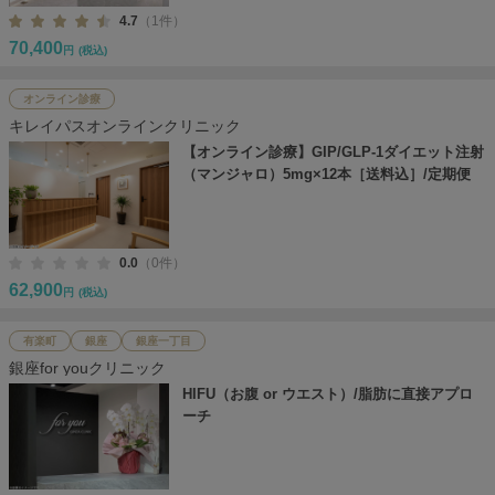
4.7
（1件）
70,400
円
(税込)
オンライン診療
キレイパスオンラインクリニック
【オンライン診療】GIP/GLP-1ダイエット注射
（マンジャロ）5mg×12本［送料込］/定期便
0.0
（0件）
62,900
円
(税込)
有楽町
銀座
銀座一丁目
銀座for youクリニック
HIFU（お腹 or ウエスト）/脂肪に直接アプロ
ーチ