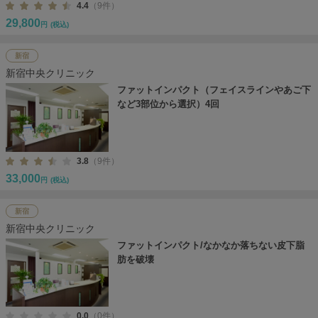
4.4
（9件）
29,800
円
(税込)
新宿
新宿中央クリニック
ファットインパクト（フェイスラインやあご下
など3部位から選択）4回
3.8
（9件）
33,000
円
(税込)
新宿
新宿中央クリニック
ファットインパクト/なかなか落ちない皮下脂
肪を破壊
0.0
（0件）