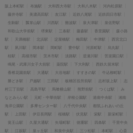
阪上本町駅
布施駅
大和西大寺駅
大和八木駅
河内松原駅
藤井寺駅
美濃高田駅
友江駅
近鉄八尾駅
近鉄四日市駅
生駒駅
瓢箪山駅
川西駅
難波駅
泉大津駅
泉佐野駅
和歌山大学前駅
堺東駅
三条駅
藤森駅
香里園駅
森小路
駅
天満橋駅
北浜駅
淀屋橋駅
梅田駅
中津駅
西宮北口
駅
夙川駅
岡本駅
岡町駅
豊中駅
河原町駅
烏丸駅
桂駅
高槻市駅
茨木市駅
淡路駅
逆瀬川駅
苦楽園口駅
鳴尾・武庫川女子大前駅
薬院駅
下大利駅
西鉄久留米駅
香椎花園前駅
大通駅
大谷地駅
すすきの駅
牛込柳町駅
勝どき駅
戸越駅
三田駅
板橋区役所前駅
志村坂上駅
志
村三丁目駅
高島平駅
馬喰横山駅
熊野前駅
つくば駅
み
なとみらい駅
元町・中華街駅
岸根公園駅
港南中央駅
湘南
海岸公園駅
多摩センター駅
八千代中央駅
都筑ふれあいの丘
駅
上田駅
伊豆長岡駅
桜橋駅
伏見駅
栄駅
新栄町駅
覚王山駅
久屋大通駅
矢場町駅
徳重駅
四条駅
千里中央
駅
江坂駅
泉ヶ丘駅
和泉中央駅
三ツ松駅
本町駅
心斎