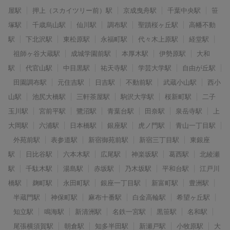
屋駅
押上（スカイツリー前）駅
京成曳舟駅
千葉中央駅
笹
塚駅
千歳烏山駅
仙川駅
調布駅
聖蹟桜ヶ丘駅
高幡不動
駅
下北沢駅
東松原駅
永福町駅
代々木上原駅
経堂駅
祖師ヶ谷大蔵駅
成城学園前駅
本厚木駅
伊勢原駅
大和
駅
代官山駅
中目黒駅
祐天寺駅
学芸大学駅
自由が丘駅
田園調布駅
元住吉駅
日吉駅
不動前駅
武蔵小山駅
西小
山駅
池尻大橋駅
三軒茶屋駅
駒沢大学駅
桜新町駅
二子
玉川駅
宮前平駅
鷺沼駅
青葉台駅
田奈駅
泉岳寺駅
上
大岡駅
六浦駅
日本橋駅
銀座駅
虎ノ門駅
青山一丁目駅
外苑前駅
表参道駅
新宿御苑前駅
新宿三丁目駅
東銀座
駅
日比谷駅
六本木駅
広尾駅
神楽坂駅
葛西駅
北綾瀬
駅
千駄木駅
湯島駅
赤坂駅
乃木坂駅
平和台駅
江戸川
橋駅
麹町駅
永田町駅
銀座一丁目駅
新富町駅
豊洲駅
半蔵門駅
神保町駅
麻布十番駅
白金高輪駅
希望ヶ丘駅
知立駅
鳴海駅
新清洲駅
名鉄一宮駅
黒笹駅
名和駅
尾張横須賀駅
朝倉駅
知多半田駅
新瀬戸駅
小牧原駅
大