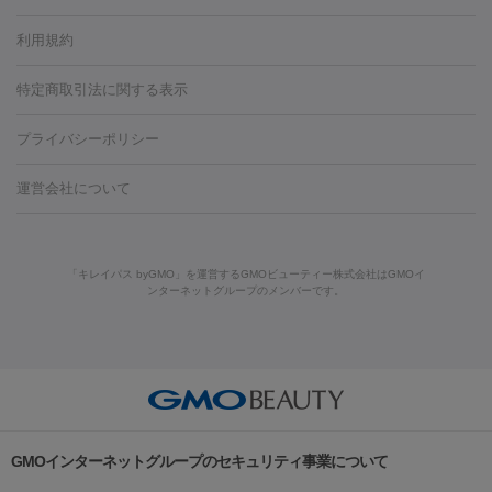
容内服
タトゥー除去
医療痩身
傷跡治療
医療脱毛（おなか）
疲
利用規約
薬剤
労回復点滴・疲労回復注射
くま治療
切開施術
デリケートゾー
リジェノックス
クレヴィエル
ファットインパクト
ヒアルロニ
ほくろ・いぼ
ンケア
ホワイトニング
わきが治療
カベリン
隆鼻術
医療
特定商取引法に関する表示
ダーゼ
サリチル酸マクロゴールピーリング
ボライト
幹細胞培
CO2レーザー
脱毛（お尻）
ショッピングリフト
ガミースマイル治療
レーザ
養上清液
プライバシーポリシー
ー治療（しみ・くすみ）
水光注射（しみ・くすみ）
RF治療
レ
小顔・フェイスライン
ーザー治療（毛穴・ニキビ跡）
涙袋ヒアルロン酸
顎ヒアルロン
機器
運営会社について
HIFU（ハイフ）
糸リフト
ショッピングリフト
酸
唇ヒアルロン酸注射
水光注射（毛穴・ニキビ跡）
鼻ヒアル
ルメッカ
プラズマシャワー
ウルトラセルQプラス
BBL光治
ロン酸注射
医療脱毛（うなじ）
ヒアルロン酸注射（豊胸）
レ
痩身・ダイエット
療
メディオスター
ジェネシス
ウルトラアクセント
ウルト
ーザー治療（黒ずみ）
医療脱毛（指）
ダイエット点滴・ ダイエ
脂肪溶解注射
BNLS・BNLS neo
カベリン
輪郭注射（MLM）
「キレイパス byGMO」を運営するGMOビューティー株式会社はGMOイ
ラフォーマー（ウルトラフォーマーⅢ）
サーマクール
イントラ
ンターネットグループのメンバーです。
ット注射
レーザーピーリング
レーザー治療（しみスポット照
脂肪冷却
セル
イントラジェン
QスイッチYAGレーザー
Qスイッチルビ
射）
ベルベットスキン
レーザー治療（赤み改善）
マイクロボ
ーレーザー
ヴァンキッシュ
ミラドライ
フォトRF
美肌
トックス（ボトックスリフト）
クリーニング
GLP-1
セラミッ
美容点滴
美容注射
ケミカルピーリング
マッサージピール
その他
ク治療
医療脱毛（ヒゲ）
ポテンツァ
トラネキサム酸
ジェ
イオン導入
エレクトロポレーション
レーザーピーリング
美
リードファインリフト
肩こり注射
ドラッグデリバリー（ポテン
ントルマックスプロ
イボ取り
シミ取り
シミ取り（皮膚科）
容内服
ツァ）
ハイドラジェントル
ルメッカ
ジェネシス
リジュラン
ラ
GMOインターネットグループのセキュリティ事業について
イムライト
Vビーム
シルファーム
スネコス
インモード