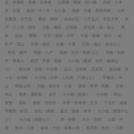
座・有楽町・新橋・日本橋
心斎橋・難波・四ツ橋
赤坂・六本
木・広尾
新宿・代々木・大久保
池袋・大塚・高田馬場
上野・
秋葉原・北千住
横浜・関内
自由が丘・二子玉川・学芸大学
神
戸・三ノ宮・岡本
大阪・梅田・淀屋橋
名古屋・栄・金山
博
多
仙台
那覇
大宮・浦和・戸田
千葉・船橋・市川
柏・
松戸・流山
天神・薬院
札幌・大通
広島・福山・尾道など
秋田・横手
青森・八戸
高崎・渋川・前橋 など
川崎・宮前
平・青葉台
西宮・芦屋・尼崎
その他（豊洲・赤羽・練馬な
ど）
恵比寿・目黒・中目黒
品川・浜松町・五反田
飯田橋・市
ヶ谷・永田町
その他（大和・上大岡・六浦など）
宇都宮・烏
山
和歌山市
川越・南古谷・久喜
彦根・草津・高島
京都・
烏丸
熊本・通町筋
金沢
その他（姫路）
その他
岡山・
倉敷
高松
桑名・四日市
中野・吉祥寺・立川
下北沢・成城
学園前・町田
浜松・静岡
藤沢・鎌倉・厚木
その他（我孫子な
ど）
その他（函館など）
津・伊勢
大分・別府
山梨・甲
府
新潟・三条
岐阜・大垣・各務ヶ原
鹿児島・郡元
川西・