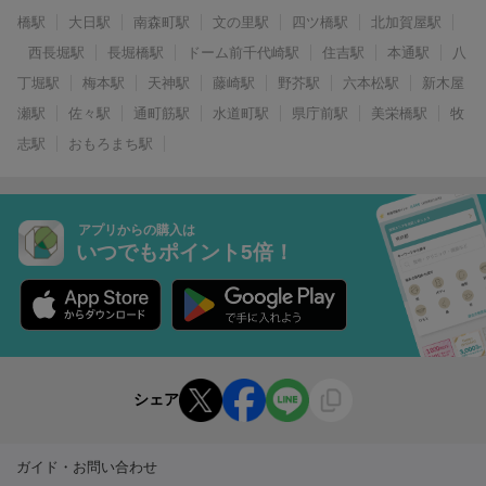
橋駅
大日駅
南森町駅
文の里駅
四ツ橋駅
北加賀屋駅
西長堀駅
長堀橋駅
ドーム前千代崎駅
住吉駅
本通駅
八
丁堀駅
梅本駅
天神駅
藤崎駅
野芥駅
六本松駅
新木屋
瀬駅
佐々駅
通町筋駅
水道町駅
県庁前駅
美栄橋駅
牧
志駅
おもろまち駅
アプリからの購入は
いつでもポイント5倍！
シェア
ガイド・お問い合わせ