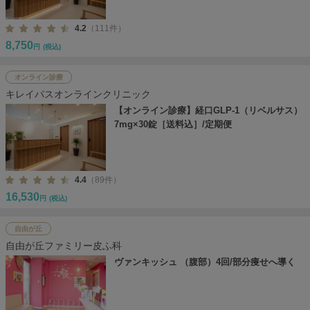
4.2
（111件）
8,750
円
(税込)
オンライン診療
キレイパスオンラインクリニック
【オンライン診療】経口GLP-1（リベルサス）
7mg×30錠［送料込］/定期便
4.4
（89件）
16,530
円
(税込)
自由が丘
自由が丘ファミリー皮ふ科
ヴァンキッシュ （腹部）4回/部分痩せへ導く