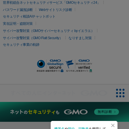
疲労回復・健康
世界初総合ネットセキュリティサービス「GMOセキュリティ24」
オリジオ
ミラノリピール
サーマジェン
リバースピール
パスワード漏洩診断
Webサイトリスク診断
プラセンタ注射
にんにく注射
オンダリフト
ジュベルック
ルビーフラクショナル
セキュリティ相談AIチャットボット
実在証明・盗聴対策
医療脱毛
サイバー攻撃対策（GMOサイバーセキュリティ byイエラエ）
医療脱毛（VIO）
医療脱毛
サイバー攻撃対策（GMO Flatt Security）
なりすまし対策
セキュリティ事業の軌跡
その他
二重埋没
アートメイク
ガミースマイル治療
オフィスホワイト
ニング
ピアス穴あけ
無料診断