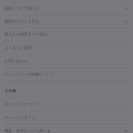
施術について調べる
施術の口コミを見る
美白
白玉点滴・白玉注射
高濃度ビタミンC点滴
美容内服
フォトフェイシャルM22
フラクショナルレーザー
レーザートーニ
購入から利用までの流れ
ング
ケミカルピーリング
プラセンタ注射
イオン導入
しみ・そばかす・肝斑
よくあるご質問
HIFU（ハイフ）
白玉点滴・白玉注射
高濃度ビタミンC点滴
フォトフェイシャル
レーザートーニング
ピコレーザートーニン
糸リフト
ボトックス
ボツリヌストキシン
エレクトロポレー
グ
フォトシルクプラス
美容内服
お問い合わせ
ション
ダーマペン
ピコフラクショナルレーザー
ピコレーザー
トーニング
ハイドラフェイシャル
マッサージピール
脂肪溶解
キレイパスへの掲載について
しわ・たるみ
注射
美容点滴・美容注射
フォトRF
PRP皮膚再生療法
脂肪
ヒアルロン酸注射
ボトックス注射
ボツリヌストキシン注射
水
冷却
医療脱毛（顔）
医療脱毛（全身）
医療脱毛（あし）
その他
光注射
PRP皮膚再生療法
RF治療（テノール）
スネコス注射
医療脱毛（VIO）
水光注射（ハリ・美肌）
レーザー治療（ハ
美容内服
キレイパスについて
リ・美肌）
光治療（フォトフェイシャルなど）
アートメイク
毛穴・ニキビ跡
BNLS
二重埋没
医療脱毛（背中）
医療脱毛（うで）
医療
キレイパスギフト
フラクショナルレーザー
ピコフラクショナルレーザー
ダーマペ
脱毛（脇）
にんにく注射
ピアス穴あけ
AGA
医療脱毛
ン
機器・薬剤について調べる
ハイドラフェイシャル
ベルベットスキン
ポテンツァ
美
（胸）
ほくろ・いぼ切除
レーザー治療（ほくろ・いぼ除去）