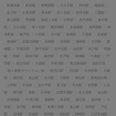
新横浜駅
町田駅
相模原駅
八王子駅
関内駅
鎌倉駅
逗子駅
久里浜駅
厚木駅
四ツ谷駅
吉祥寺駅
三鷹駅
東山梨駅
甲府駅
御茶ノ水駅
中野駅
高円寺駅
東中野
駅
大久保駅
市ケ谷駅
飯田橋駅
水道橋駅
浅草橋駅
錦
糸町駅
亀戸駅
小岩駅
市川駅
船橋駅
千葉駅
佐倉駅
青梅駅
武蔵引田駅
高崎駅
赤羽駅
浦和駅
大宮駅
栗
橋駅
宇都宮駅
南千住駅
北千住駅
金町駅
松戸駅
馬橋
駅
柏駅
我孫子駅
藤代駅
水戸駅
板橋駅
十条駅
戸
田駅
南古谷駅
川越駅
木更津駅
海浜幕張駅
成田空港
（第１旅客ターミナル）駅
西川口駅
川口駅
大井町駅
大森
駅
蒲田駅
烏山駅
渋川駅
下館駅
桐生駅
群馬総社駅
上野駅
中込駅
佐久平駅
富士駅
常永駅
長野駅
三条
駅
新潟駅
巻駅
松本駅
信濃常盤駅
名古屋駅
金山駅
大曽根駅
中津川駅
豊橋駅
敦賀駅
鯖江駅
福井駅
小
松駅
金沢駅
岐阜駅
各務ケ原駅
富山駅
高岡駅
戸出
駅
沼津駅
草薙駅
静岡駅
浜松駅
岡崎駅
三河安城駅