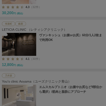
4.3
（32件）
30,200
円
(税込)
有楽町
銀座
LETICIA CLINIC （レティシアクリニック）
ヴァンキッシュ（お腹orお尻）60分/1人2枚ま
で利用OK
4.1
（30件）
12,800
円
(税込)
乃木坂
You's clinic Aoyama（ユーズクリニック青山）
エムスカルプトニオ（お腹やお尻など9部位か
ら選択）/筋肉と脂肪にアプローチ