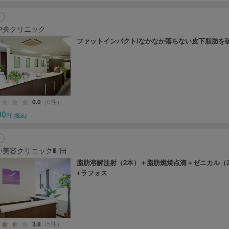
中央クリニック
ファットインパクト/なかなか落ちない皮下脂肪を
0.0
（0件）
00
円
(税込)
か美容クリニック町田
脂肪溶解注射（2本）＋脂肪燃焼点滴＋ゼニカル（
+ラフォス
3.8
（5件）