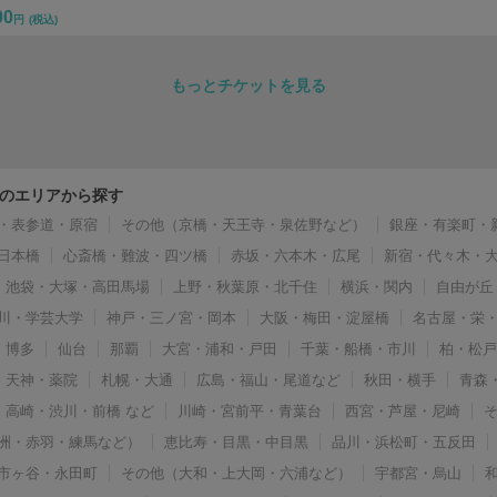
00
円
(税込)
もっとチケットを見る
のエリアから探す
・表参道・原宿
その他（京橋・天王寺・泉佐野など）
銀座・有楽町・
日本橋
心斎橋・難波・四ツ橋
赤坂・六本木・広尾
新宿・代々木・
池袋・大塚・高田馬場
上野・秋葉原・北千住
横浜・関内
自由が丘
川・学芸大学
神戸・三ノ宮・岡本
大阪・梅田・淀屋橋
名古屋・栄
博多
仙台
那覇
大宮・浦和・戸田
千葉・船橋・市川
柏・松
天神・薬院
札幌・大通
広島・福山・尾道など
秋田・横手
青森
高崎・渋川・前橋 など
川崎・宮前平・青葉台
西宮・芦屋・尼崎
洲・赤羽・練馬など）
恵比寿・目黒・中目黒
品川・浜松町・五反田
市ヶ谷・永田町
その他（大和・上大岡・六浦など）
宇都宮・烏山