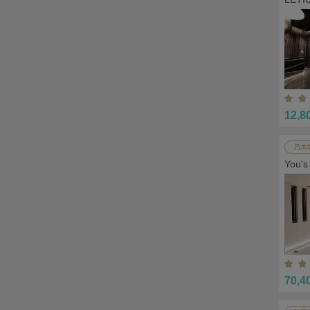
12,8
乃木
You
70,4