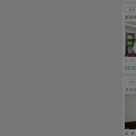
新宿
新宿
55,0
町田
さや