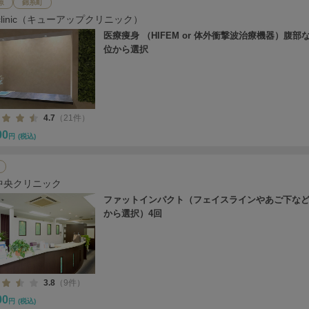
原
錦糸町
 clinic（キューアップクリニック）
医療痩身 （HIFEM or 体外衝撃波治療機器）腹部
位から選択
4.7
（21件）
00
円
(税込)
中央クリニック
ファットインパクト（フェイスラインやあご下など
から選択）4回
3.8
（9件）
00
円
(税込)