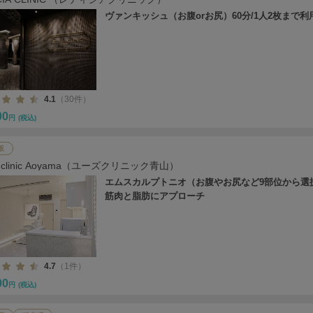
ヴァンキッシュ（お腹orお尻）60分/1人2枚まで利
4.1
（30件）
00
円
(税込)
坂
's clinic Aoyama（ユーズクリニック青山）
エムスカルプトニオ（お腹やお尻など9部位から選
筋肉と脂肪にアプローチ
4.7
（1件）
00
円
(税込)