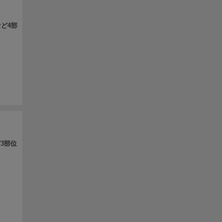
など4部
3部位