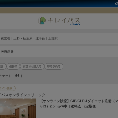
東京都｜上野・秋葉原・北千住｜上野駅
医療痩身
価格帯
何度でも購入可
即時予約可
66
チケット：
件
ライン診療
イパスオンラインクリニック
【オンライン診療】GIP/GLP-1ダイエット注射（
ャロ）2.5mg×4本［送料込］/定期便