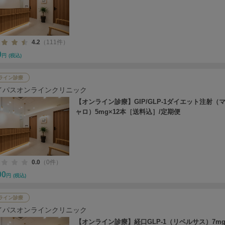
4.2
（111件）
0
円
(税込)
ライン診療
イパスオンラインクリニック
【オンライン診療】GIP/GLP-1ダイエット注射（
ャロ）5mg×12本［送料込］/定期便
0.0
（0件）
00
円
(税込)
ライン診療
イパスオンラインクリニック
【オンライン診療】経口GLP-1（リベルサス）7mg