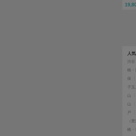
19,8
人気
渋谷
橋・
保
子玉
山
山
戸
（豊
橋・