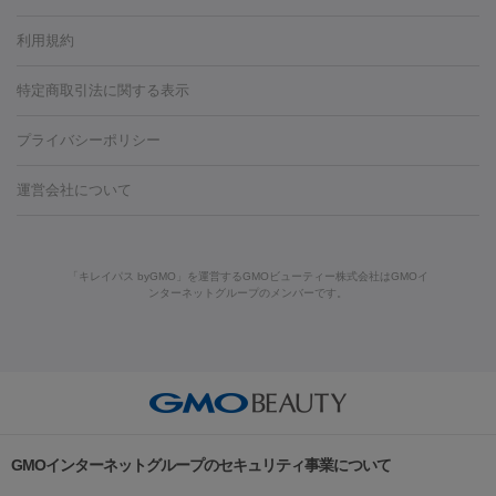
容内服
タトゥー除去
医療痩身
傷跡治療
医療脱毛（おなか）
疲
利用規約
薬剤
労回復点滴・疲労回復注射
くま治療
切開施術
デリケートゾー
リジェノックス
クレヴィエル
ファットインパクト
ヒアルロニ
ほくろ・いぼ
ンケア
ホワイトニング
わきが治療
カベリン
隆鼻術
医療
特定商取引法に関する表示
ダーゼ
サリチル酸マクロゴールピーリング
ボライト
幹細胞培
CO2レーザー
脱毛（お尻）
ショッピングリフト
ガミースマイル治療
レーザ
養上清液
プライバシーポリシー
ー治療（しみ・くすみ）
水光注射（しみ・くすみ）
RF治療
レ
小顔・フェイスライン
ーザー治療（毛穴・ニキビ跡）
涙袋ヒアルロン酸
顎ヒアルロン
機器
運営会社について
HIFU（ハイフ）
糸リフト
ショッピングリフト
酸
唇ヒアルロン酸注射
水光注射（毛穴・ニキビ跡）
鼻ヒアル
ルメッカ
プラズマシャワー
ウルトラセルQプラス
BBL光治
ロン酸注射
医療脱毛（うなじ）
ヒアルロン酸注射（豊胸）
レ
痩身・ダイエット
療
メディオスター
ジェネシス
ウルトラアクセント
ウルト
ーザー治療（黒ずみ）
医療脱毛（指）
ダイエット点滴・ ダイエ
脂肪溶解注射
BNLS・BNLS neo
カベリン
輪郭注射（MLM）
「キレイパス byGMO」を運営するGMOビューティー株式会社はGMOイ
ラフォーマー（ウルトラフォーマーⅢ）
サーマクール
イントラ
ンターネットグループのメンバーです。
ット注射
レーザーピーリング
レーザー治療（しみスポット照
脂肪冷却
セル
イントラジェン
QスイッチYAGレーザー
Qスイッチルビ
射）
ベルベットスキン
レーザー治療（赤み改善）
マイクロボ
ーレーザー
ヴァンキッシュ
ミラドライ
フォトRF
美肌
トックス（ボトックスリフト）
クリーニング
GLP-1
セラミッ
美容点滴
美容注射
ケミカルピーリング
マッサージピール
その他
ク治療
医療脱毛（ヒゲ）
ポテンツァ
トラネキサム酸
ジェ
イオン導入
エレクトロポレーション
レーザーピーリング
美
リードファインリフト
肩こり注射
ドラッグデリバリー（ポテン
ントルマックスプロ
イボ取り
シミ取り
シミ取り（皮膚科）
容内服
ツァ）
ハイドラジェントル
ルメッカ
ジェネシス
リジュラン
ラ
GMOインターネットグループのセキュリティ事業について
イムライト
Vビーム
シルファーム
スネコス
インモード