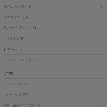
施術について調べる
施術の口コミを見る
美白
白玉点滴・白玉注射
高濃度ビタミンC点滴
美容内服
フォトフェイシャルM22
フラクショナルレーザー
レーザートーニ
購入から利用までの流れ
ング
ケミカルピーリング
プラセンタ注射
イオン導入
しみ・そばかす・肝斑
よくあるご質問
HIFU（ハイフ）
白玉点滴・白玉注射
高濃度ビタミンC点滴
フォトフェイシャル
レーザートーニング
ピコレーザートーニン
糸リフト
ボトックス
ボツリヌストキシン
エレクトロポレー
グ
フォトシルクプラス
美容内服
お問い合わせ
ション
ダーマペン
ピコフラクショナルレーザー
ピコレーザー
トーニング
ハイドラフェイシャル
マッサージピール
脂肪溶解
キレイパスへの掲載について
しわ・たるみ
注射
美容点滴・美容注射
フォトRF
PRP皮膚再生療法
脂肪
ヒアルロン酸注射
ボトックス注射
ボツリヌストキシン注射
水
冷却
医療脱毛（顔）
医療脱毛（全身）
医療脱毛（あし）
その他
光注射
PRP皮膚再生療法
RF治療（テノール）
スネコス注射
医療脱毛（VIO）
水光注射（ハリ・美肌）
レーザー治療（ハ
美容内服
キレイパスについて
リ・美肌）
光治療（フォトフェイシャルなど）
アートメイク
毛穴・ニキビ跡
BNLS
二重埋没
医療脱毛（背中）
医療脱毛（うで）
医療
キレイパスギフト
フラクショナルレーザー
ピコフラクショナルレーザー
ダーマペ
脱毛（脇）
にんにく注射
ピアス穴あけ
AGA
医療脱毛
ン
機器・薬剤について調べる
ハイドラフェイシャル
ベルベットスキン
ポテンツァ
美
（胸）
ほくろ・いぼ切除
レーザー治療（ほくろ・いぼ除去）