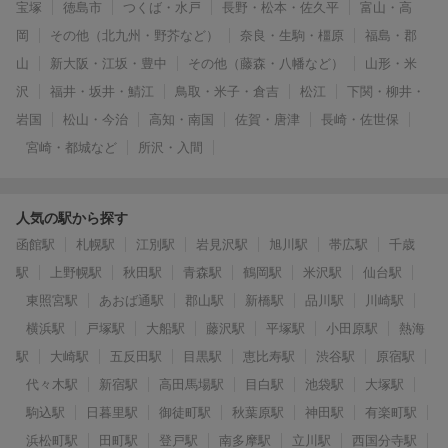
宝塚
徳島市
つくば・水戸
長野・松本・佐久平
富山・高
岡
その他（北九州・野芥など）
奈良・生駒・橿原
福島・郡
山
新大阪・江坂・豊中
その他（藤森・八幡など）
山形・米
沢
福井・坂井・鯖江
鳥取・米子・倉吉
松江
下関・柳井・
岩国
松山・今治
高知・南国
佐賀・唐津
長崎・佐世保
宮崎・都城など
所沢・入間
人気の駅から探す
函館駅
札幌駅
江別駅
岩見沢駅
旭川駅
帯広駅
千歳
駅
上野幌駅
秋田駅
青森駅
鶴岡駅
米沢駅
仙台駅
東照宮駅
あおば通駅
郡山駅
新橋駅
品川駅
川崎駅
横浜駅
戸塚駅
大船駅
藤沢駅
平塚駅
小田原駅
熱海
駅
大崎駅
五反田駅
目黒駅
恵比寿駅
渋谷駅
原宿駅
代々木駅
新宿駅
高田馬場駅
目白駅
池袋駅
大塚駅
駒込駅
日暮里駅
御徒町駅
秋葉原駅
神田駅
有楽町駅
浜松町駅
田町駅
登戸駅
南多摩駅
立川駅
西国分寺駅