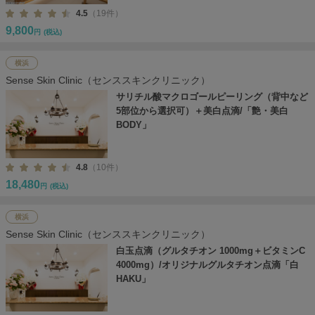
4.5
（19件）
9,800
円
(税込)
横浜
Sense Skin Clinic（センススキンクリニック）
サリチル酸マクロゴールピーリング（背中など
5部位から選択可）＋美白点滴/「艶・美白
BODY」
4.8
（10件）
18,480
円
(税込)
横浜
Sense Skin Clinic（センススキンクリニック）
白玉点滴（グルタチオン 1000mg＋ビタミンC
4000mg）/オリジナルグルタチオン点滴「白
HAKU」