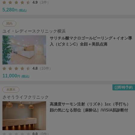
4.9
（3件）
5,280
円
(税込)
関内
ユイ・レディースクリニック横浜
サリチル酸マクロゴールピーリング＋イオン導
入（ビタミンC）全顔＋美肌点滴
4.8
（10件）
11,000
円
(税込)
即時予約
本厚木
さそうライフクリニック
高濃度サーモン注射（リズネ）1cc（手打ち）
顔の気になる部位［麻酔込］/VISIA肌診断付
0.0
（0件）