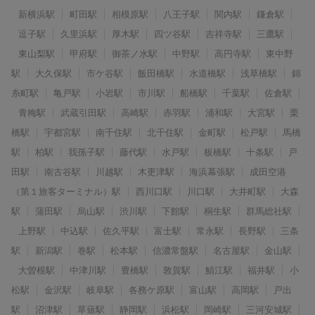
新横浜駅
町田駅
相模原駅
八王子駅
関内駅
鎌倉駅
逗子駅
久里浜駅
厚木駅
四ツ谷駅
吉祥寺駅
三鷹駅
東山梨駅
甲府駅
御茶ノ水駅
中野駅
高円寺駅
東中野
駅
大久保駅
市ケ谷駅
飯田橋駅
水道橋駅
浅草橋駅
錦
糸町駅
亀戸駅
小岩駅
市川駅
船橋駅
千葉駅
佐倉駅
青梅駅
武蔵引田駅
高崎駅
赤羽駅
浦和駅
大宮駅
栗
橋駅
宇都宮駅
南千住駅
北千住駅
金町駅
松戸駅
馬橋
駅
柏駅
我孫子駅
藤代駅
水戸駅
板橋駅
十条駅
戸
田駅
南古谷駅
川越駅
木更津駅
海浜幕張駅
成田空港
（第１旅客ターミナル）駅
西川口駅
川口駅
大井町駅
大森
駅
蒲田駅
烏山駅
渋川駅
下館駅
桐生駅
群馬総社駅
上野駅
中込駅
佐久平駅
富士駅
常永駅
長野駅
三条
駅
新潟駅
巻駅
松本駅
信濃常盤駅
名古屋駅
金山駅
大曽根駅
中津川駅
豊橋駅
敦賀駅
鯖江駅
福井駅
小
松駅
金沢駅
岐阜駅
各務ケ原駅
富山駅
高岡駅
戸出
駅
沼津駅
草薙駅
静岡駅
浜松駅
岡崎駅
三河安城駅