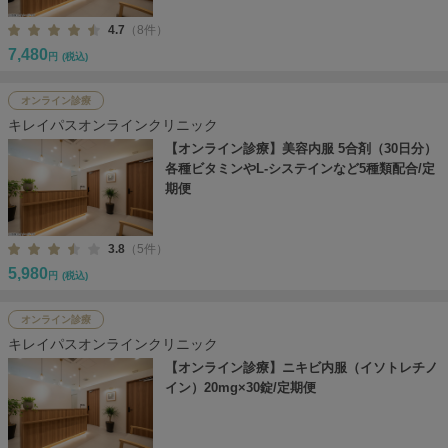
4.7
（8件）
7,480
円
(税込)
オンライン診療
キレイパスオンラインクリニック
【オンライン診療】美容内服 5合剤（30日分）
各種ビタミンやL-システインなど5種類配合/定
期便
3.8
（5件）
5,980
円
(税込)
オンライン診療
キレイパスオンラインクリニック
【オンライン診療】ニキビ内服（イソトレチノ
イン）20mg×30錠/定期便