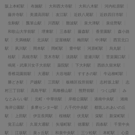
阪上本町駅
布施駅
大和西大寺駅
大和八木駅
河内松原駅
藤井寺駅
美濃高田駅
友江駅
近鉄八尾駅
近鉄四日市駅
生駒駅
瓢箪山駅
川西駅
難波駅
泉大津駅
泉佐野駅
和歌山大学前駅
堺東駅
三条駅
藤森駅
香里園駅
森小路
駅
天満橋駅
北浜駅
淀屋橋駅
梅田駅
中津駅
西宮北口
駅
夙川駅
岡本駅
岡町駅
豊中駅
河原町駅
烏丸駅
桂駅
高槻市駅
茨木市駅
淡路駅
逆瀬川駅
苦楽園口駅
鳴尾・武庫川女子大前駅
薬院駅
下大利駅
西鉄久留米駅
香椎花園前駅
大通駅
大谷地駅
すすきの駅
牛込柳町駅
勝どき駅
戸越駅
三田駅
板橋区役所前駅
志村坂上駅
志
村三丁目駅
高島平駅
馬喰横山駅
熊野前駅
つくば駅
み
なとみらい駅
元町・中華街駅
岸根公園駅
港南中央駅
湘南
海岸公園駅
多摩センター駅
八千代中央駅
都筑ふれあいの丘
駅
上田駅
伊豆長岡駅
桜橋駅
伏見駅
栄駅
新栄町駅
覚王山駅
久屋大通駅
矢場町駅
徳重駅
四条駅
千里中央
駅
江坂駅
泉ヶ丘駅
和泉中央駅
三ツ松駅
本町駅
心斎