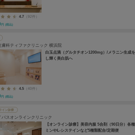
4.7
（92件）
0
円
(税込)
皮膚科ティファクリニック 横浜院
白玉点滴（グルタチオン1200mg）/メラニン生成
し輝く美白肌へ
4.5
（40件）
0
円
(税込)
ライン診療
イパスオンラインクリニック
【オンライン診療】美容内服 5合剤（90日分）各
ミンやL-システインなど5種類配合/定期便