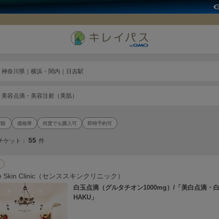
神奈川県｜横浜・関内｜日吉駅
美容点滴・美容注射（美肌）
価格帯
何度でも購入可
即時予約可
55
チケット：
件
se Skin Clinic（センススキンクリニック）
白玉点滴（グルタチオン1000mg）/「美白点滴・
HAKU」