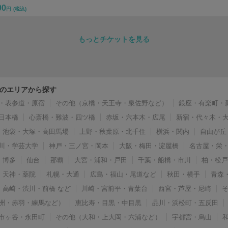
00
円
(税込)
もっとチケットを見る
のエリアから探す
・表参道・原宿
その他（京橋・天王寺・泉佐野など）
銀座・有楽町・
日本橋
心斎橋・難波・四ツ橋
赤坂・六本木・広尾
新宿・代々木・
池袋・大塚・高田馬場
上野・秋葉原・北千住
横浜・関内
自由が丘
川・学芸大学
神戸・三ノ宮・岡本
大阪・梅田・淀屋橋
名古屋・栄
博多
仙台
那覇
大宮・浦和・戸田
千葉・船橋・市川
柏・松
天神・薬院
札幌・大通
広島・福山・尾道など
秋田・横手
青森
高崎・渋川・前橋 など
川崎・宮前平・青葉台
西宮・芦屋・尼崎
洲・赤羽・練馬など）
恵比寿・目黒・中目黒
品川・浜松町・五反田
市ヶ谷・永田町
その他（大和・上大岡・六浦など）
宇都宮・烏山