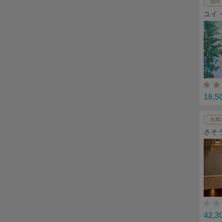
関内
ユイ
16,5
本厚
さそ
42,3