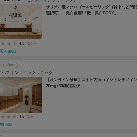
サリチル酸マクロゴールピーリング（背中など5部
選択可）＋美白点滴/「艶・美白BODY」
4.8
（10件）
80
円
(税込)
ライン診療
イパスオンラインクリニック
【オンライン診療】ニキビ内服（イソトレチノイ
20mg×30錠/定期便
4.5
（19件）
0
円
(税込)