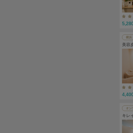
5,28
横浜
美容
4,40
オン
キレ