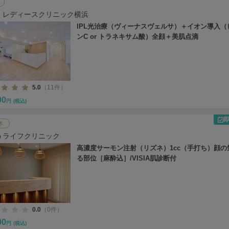
・レディースクリニック横浜
IPL光治療（ヴィーナスヴェルサ）＋イオン導入（
ンC or トラネキサム酸）全顔＋美肌点滴
5.0
（11件）
00
円
(税込)
木
うライフクリニック
高濃度サーモン注射（リズネ）1cc（手打ち）顔の
る部位［麻酔込］/VISIA肌診断付
0.0
（0件）
00
円
(税込)