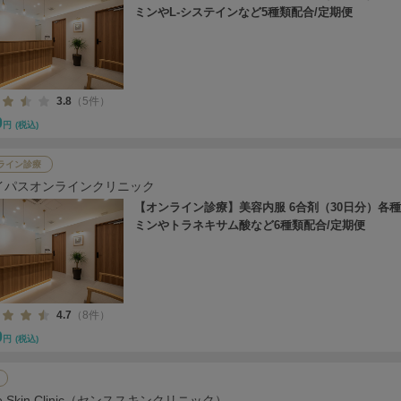
ミンやL-システインなど5種類配合/定期便
3.8
（5件）
0
円
(税込)
ライン診療
イパスオンラインクリニック
【オンライン診療】美容内服 6合剤（30日分）各
ミンやトラネキサム酸など6種類配合/定期便
4.7
（8件）
0
円
(税込)
se Skin Clinic（センススキンクリニック）