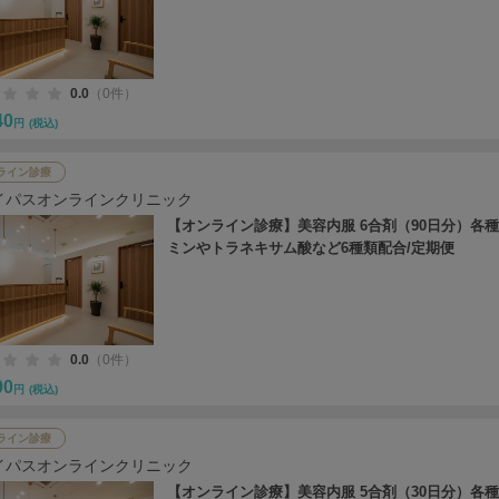
0.0
（0件）
40
円
(税込)
ライン診療
イパスオンラインクリニック
【オンライン診療】美容内服 6合剤（90日分）各
ミンやトラネキサム酸など6種類配合/定期便
0.0
（0件）
90
円
(税込)
ライン診療
イパスオンラインクリニック
【オンライン診療】美容内服 5合剤（30日分）各