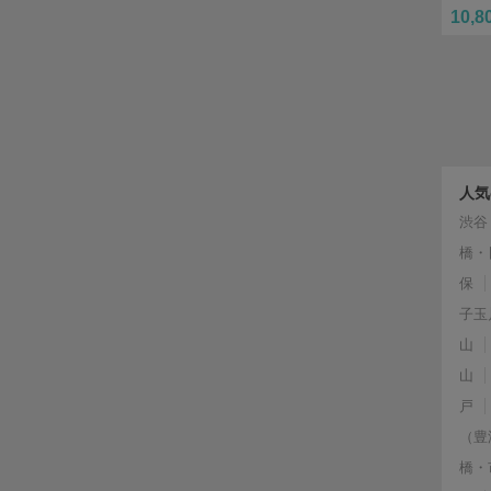
10,8
人気
渋谷
橋・
保
子玉
山
山
戸
（豊
橋・