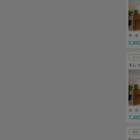
5,98
オン
キレ
7,48
横浜
Sen