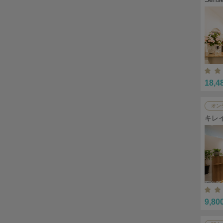
18,4
オン
キレ
9,80