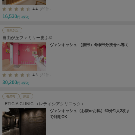
4.4
（89件）
16,530
円
(税込)
自由が丘
自由が丘ファミリー皮ふ科
ヴァンキッシュ （腹部）4回/部分痩せへ導く
4.3
（32件）
30,200
円
(税込)
有楽町
銀座
LETICIA CLINIC （レティシアクリニック）
ヴァンキッシュ（お腹orお尻）60分/1人2枚ま
で利用OK