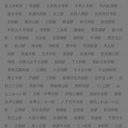
阪上本町駅
布施駅
大和西大寺駅
大和八木駅
河内松原駅
藤井寺駅
美濃高田駅
友江駅
近鉄八尾駅
近鉄四日市駅
生駒駅
瓢箪山駅
川西駅
難波駅
泉大津駅
泉佐野駅
和歌山大学前駅
堺東駅
三条駅
藤森駅
香里園駅
森小路
駅
天満橋駅
北浜駅
淀屋橋駅
梅田駅
中津駅
西宮北口
駅
夙川駅
岡本駅
岡町駅
豊中駅
河原町駅
烏丸駅
桂駅
高槻市駅
茨木市駅
淡路駅
逆瀬川駅
苦楽園口駅
鳴尾・武庫川女子大前駅
薬院駅
下大利駅
西鉄久留米駅
香椎花園前駅
大通駅
大谷地駅
すすきの駅
牛込柳町駅
勝どき駅
戸越駅
三田駅
板橋区役所前駅
志村坂上駅
志
村三丁目駅
高島平駅
馬喰横山駅
熊野前駅
つくば駅
み
なとみらい駅
元町・中華街駅
岸根公園駅
港南中央駅
湘南
海岸公園駅
多摩センター駅
八千代中央駅
都筑ふれあいの丘
駅
上田駅
伊豆長岡駅
桜橋駅
伏見駅
栄駅
新栄町駅
覚王山駅
久屋大通駅
矢場町駅
徳重駅
四条駅
千里中央
駅
江坂駅
泉ヶ丘駅
和泉中央駅
三ツ松駅
本町駅
心斎