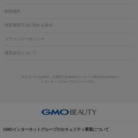
容内服
タトゥー除去
医療痩身
傷跡治療
医療脱毛（おなか）
疲
利用規約
薬剤
労回復点滴・疲労回復注射
くま治療
切開施術
デリケートゾー
リジェノックス
クレヴィエル
ファットインパクト
ヒアルロニ
ほくろ・いぼ
ンケア
ホワイトニング
わきが治療
カベリン
隆鼻術
医療
特定商取引法に関する表示
ダーゼ
サリチル酸マクロゴールピーリング
ボライト
幹細胞培
CO2レーザー
脱毛（お尻）
ショッピングリフト
ガミースマイル治療
レーザ
養上清液
プライバシーポリシー
ー治療（しみ・くすみ）
水光注射（しみ・くすみ）
RF治療
レ
小顔・フェイスライン
ーザー治療（毛穴・ニキビ跡）
涙袋ヒアルロン酸
顎ヒアルロン
機器
運営会社について
HIFU（ハイフ）
糸リフト
ショッピングリフト
酸
唇ヒアルロン酸注射
水光注射（毛穴・ニキビ跡）
鼻ヒアル
ルメッカ
プラズマシャワー
ウルトラセルQプラス
BBL光治
ロン酸注射
医療脱毛（うなじ）
ヒアルロン酸注射（豊胸）
レ
痩身・ダイエット
療
メディオスター
ジェネシス
ウルトラアクセント
ウルト
ーザー治療（黒ずみ）
医療脱毛（指）
ダイエット点滴・ ダイエ
脂肪溶解注射
BNLS・BNLS neo
カベリン
輪郭注射（MLM）
「キレイパス byGMO」を運営するGMOビューティー株式会社はGMOイ
ラフォーマー（ウルトラフォーマーⅢ）
サーマクール
イントラ
ンターネットグループのメンバーです。
ット注射
レーザーピーリング
レーザー治療（しみスポット照
脂肪冷却
セル
イントラジェン
QスイッチYAGレーザー
Qスイッチルビ
射）
ベルベットスキン
レーザー治療（赤み改善）
マイクロボ
ーレーザー
ヴァンキッシュ
ミラドライ
フォトRF
美肌
トックス（ボトックスリフト）
クリーニング
GLP-1
セラミッ
美容点滴
美容注射
ケミカルピーリング
マッサージピール
その他
ク治療
医療脱毛（ヒゲ）
ポテンツァ
トラネキサム酸
ジェ
イオン導入
エレクトロポレーション
レーザーピーリング
美
リードファインリフト
肩こり注射
ドラッグデリバリー（ポテン
ントルマックスプロ
イボ取り
シミ取り
シミ取り（皮膚科）
容内服
ツァ）
ハイドラジェントル
ルメッカ
ジェネシス
リジュラン
ラ
GMOインターネットグループのセキュリティ事業について
イムライト
Vビーム
シルファーム
スネコス
インモード