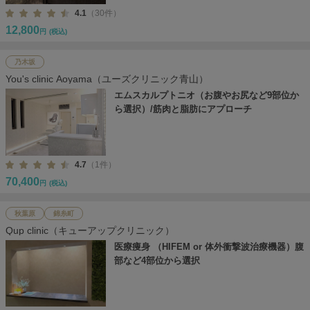
4.1
（30件）
12,800
円
(税込)
乃木坂
You's clinic Aoyama（ユーズクリニック青山）
エムスカルプトニオ（お腹やお尻など9部位か
ら選択）/筋肉と脂肪にアプローチ
4.7
（1件）
70,400
円
(税込)
秋葉原
錦糸町
Qup clinic（キューアップクリニック）
医療痩身 （HIFEM or 体外衝撃波治療機器）腹
部など4部位から選択