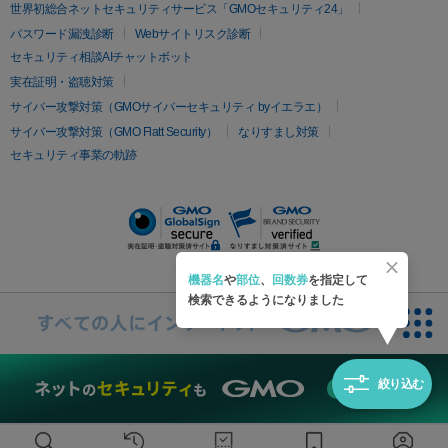
疲労回復・健康
世界初総合ネットセキュリティサービス「GMOセキュリティ24」
オリジオ
ミラノリピール
サーマジェン
リバースピール
パスワード漏洩診断
Webサイトリスク診断
プラセンタ注射
にんにく注射
オンダリフト
ジュベルック
ルビーフラクショナル
セキュリティ相談AIチャットボット
実在証明・盗聴対策
医療脱毛
サイバー攻撃対策（GMOサイバーセキュリティ byイエラエ）
医療脱毛（VIO）
医療脱毛
サイバー攻撃対策（GMO Flatt Security）
なりすまし対策
セキュリティ事業の軌跡
その他
二重埋没
アートメイク
ガミースマイル治療
オフィスホワイト
ニング
ピアス穴あけ
機器名
や
部位
、
回数券
を指定して
検索できるようになりました
絞り込む
無料診断