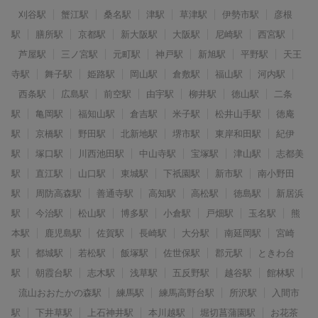
刈谷駅
蟹江駅
桑名駅
津駅
草津駅
伊勢市駅
彦根
駅
膳所駅
京都駅
新大阪駅
大阪駅
尼崎駅
西宮駅
芦屋駅
三ノ宮駅
元町駅
神戸駅
新旭駅
平野駅
天王
寺駅
舞子駅
姫路駅
岡山駅
倉敷駅
福山駅
河内駅
西条駅
広島駅
前空駅
由宇駅
柳井駅
徳山駅
二条
駅
亀岡駅
福知山駅
倉吉駅
米子駅
松井山手駅
徳庵
駅
京橋駅
野田駅
北新地駅
堺市駅
東岸和田駅
紀伊
駅
塚口駅
川西池田駅
中山寺駅
宝塚駅
津山駅
志都美
駅
直江駅
山口駅
東城駅
下祇園駅
新市駅
南小野田
駅
周防高森駅
善通寺駅
高知駅
高松駅
徳島駅
新居浜
駅
今治駅
松山駅
博多駅
小倉駅
戸畑駅
玉名駅
熊
本駅
鹿児島駅
佐賀駅
長崎駅
大分駅
南延岡駅
宮崎
駅
都城駅
若松駅
飯塚駅
佐世保駅
郡元駅
ときわ台
駅
朝霞台駅
志木駅
浅草駅
五反野駅
越谷駅
館林駅
流山おおたかの森駅
練馬駅
練馬高野台駅
所沢駅
入間市
駅
下井草駅
上石神井駅
本川越駅
堀切菖蒲園駅
お花茶