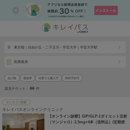
東京都｜自由が丘・二子玉川・学芸大学｜学芸大学駅
医療痩身
価格帯
何度でも購入可
即時予約可
66
該当チケット：
件
オンライン診療
キレイパスオンラインクリニック
【オンライン診療】GIP/GLP-1ダイエット注射
（マンジャロ）2.5mg×4本［送料込］/定期便