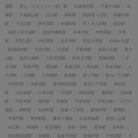
屋駅
押上（スカイツリー前）駅
京成曳舟駅
千葉中央駅
笹
塚駅
千歳烏山駅
仙川駅
調布駅
聖蹟桜ヶ丘駅
高幡不動
駅
下北沢駅
東松原駅
永福町駅
代々木上原駅
経堂駅
祖師ヶ谷大蔵駅
成城学園前駅
本厚木駅
伊勢原駅
大和
駅
代官山駅
中目黒駅
祐天寺駅
学芸大学駅
自由が丘駅
田園調布駅
元住吉駅
日吉駅
不動前駅
武蔵小山駅
西小
山駅
池尻大橋駅
三軒茶屋駅
駒沢大学駅
桜新町駅
二子
玉川駅
宮前平駅
鷺沼駅
青葉台駅
田奈駅
泉岳寺駅
上
大岡駅
六浦駅
日本橋駅
銀座駅
虎ノ門駅
青山一丁目駅
外苑前駅
表参道駅
新宿御苑前駅
新宿三丁目駅
東銀座
駅
日比谷駅
六本木駅
広尾駅
神楽坂駅
葛西駅
北綾瀬
駅
千駄木駅
湯島駅
赤坂駅
乃木坂駅
平和台駅
江戸川
橋駅
麹町駅
永田町駅
銀座一丁目駅
新富町駅
豊洲駅
半蔵門駅
神保町駅
麻布十番駅
白金高輪駅
希望ヶ丘駅
知立駅
鳴海駅
新清洲駅
名鉄一宮駅
黒笹駅
名和駅
尾張横須賀駅
朝倉駅
知多半田駅
新瀬戸駅
小牧原駅
大