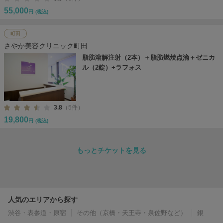
55,000
円
(税込)
町田
さやか美容クリニック町田
脂肪溶解注射（2本）＋脂肪燃焼点滴＋ゼニカ
ル（2錠）+ラフォス
3.8
（5件）
19,800
円
(税込)
もっとチケットを見る
人気のエリアから探す
渋谷・表参道・原宿
その他（京橋・天王寺・泉佐野など）
銀