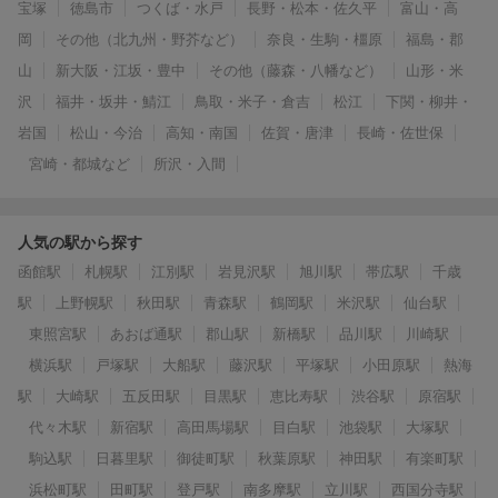
宝塚
徳島市
つくば・水戸
長野・松本・佐久平
富山・高
岡
その他（北九州・野芥など）
奈良・生駒・橿原
福島・郡
山
新大阪・江坂・豊中
その他（藤森・八幡など）
山形・米
沢
福井・坂井・鯖江
鳥取・米子・倉吉
松江
下関・柳井・
岩国
松山・今治
高知・南国
佐賀・唐津
長崎・佐世保
宮崎・都城など
所沢・入間
人気の駅から探す
函館駅
札幌駅
江別駅
岩見沢駅
旭川駅
帯広駅
千歳
駅
上野幌駅
秋田駅
青森駅
鶴岡駅
米沢駅
仙台駅
東照宮駅
あおば通駅
郡山駅
新橋駅
品川駅
川崎駅
横浜駅
戸塚駅
大船駅
藤沢駅
平塚駅
小田原駅
熱海
駅
大崎駅
五反田駅
目黒駅
恵比寿駅
渋谷駅
原宿駅
代々木駅
新宿駅
高田馬場駅
目白駅
池袋駅
大塚駅
駒込駅
日暮里駅
御徒町駅
秋葉原駅
神田駅
有楽町駅
浜松町駅
田町駅
登戸駅
南多摩駅
立川駅
西国分寺駅