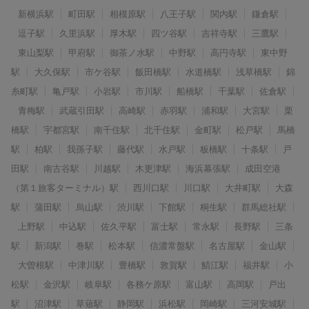
新横浜駅
町田駅
相模原駅
八王子駅
関内駅
鎌倉駅
逗子駅
久里浜駅
厚木駅
四ツ谷駅
吉祥寺駅
三鷹駅
東山梨駅
甲府駅
御茶ノ水駅
中野駅
高円寺駅
東中野
駅
大久保駅
市ケ谷駅
飯田橋駅
水道橋駅
浅草橋駅
錦
糸町駅
亀戸駅
小岩駅
市川駅
船橋駅
千葉駅
佐倉駅
青梅駅
武蔵引田駅
高崎駅
赤羽駅
浦和駅
大宮駅
栗
橋駅
宇都宮駅
南千住駅
北千住駅
金町駅
松戸駅
馬橋
駅
柏駅
我孫子駅
藤代駅
水戸駅
板橋駅
十条駅
戸
田駅
南古谷駅
川越駅
木更津駅
海浜幕張駅
成田空港
（第１旅客ターミナル）駅
西川口駅
川口駅
大井町駅
大森
駅
蒲田駅
烏山駅
渋川駅
下館駅
桐生駅
群馬総社駅
上野駅
中込駅
佐久平駅
富士駅
常永駅
長野駅
三条
駅
新潟駅
巻駅
松本駅
信濃常盤駅
名古屋駅
金山駅
大曽根駅
中津川駅
豊橋駅
敦賀駅
鯖江駅
福井駅
小
松駅
金沢駅
岐阜駅
各務ケ原駅
富山駅
高岡駅
戸出
駅
沼津駅
草薙駅
静岡駅
浜松駅
岡崎駅
三河安城駅