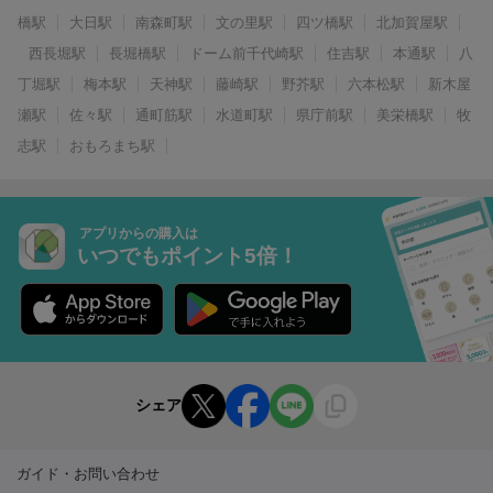
橋駅
大日駅
南森町駅
文の里駅
四ツ橋駅
北加賀屋駅
西長堀駅
長堀橋駅
ドーム前千代崎駅
住吉駅
本通駅
八
丁堀駅
梅本駅
天神駅
藤崎駅
野芥駅
六本松駅
新木屋
瀬駅
佐々駅
通町筋駅
水道町駅
県庁前駅
美栄橋駅
牧
志駅
おもろまち駅
アプリからの購入は
いつでもポイント5倍！
シェア
ガイド・お問い合わせ