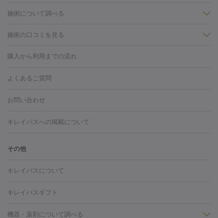
施術について調べる
施術の口コミを見る
美白
白玉点滴・白玉注射
高濃度ビタミンC点滴
美容内服
フォトフェイシャルM22
フラクショナルレーザー
レーザートーニ
購入から利用までの流れ
ング
ケミカルピーリング
プラセンタ注射
イオン導入
しみ・そばかす・肝斑
よくあるご質問
HIFU（ハイフ）
白玉点滴・白玉注射
高濃度ビタミンC点滴
フォトフェイシャル
レーザートーニング
ピコレーザートーニン
糸リフト
ボトックス
ボツリヌストキシン
エレクトロポレー
グ
フォトシルクプラス
美容内服
お問い合わせ
ション
ダーマペン
ピコフラクショナルレーザー
ピコレーザー
トーニング
ハイドラフェイシャル
マッサージピール
脂肪溶解
キレイパスへの掲載について
しわ・たるみ
注射
美容点滴・美容注射
フォトRF
PRP皮膚再生療法
脂肪
ヒアルロン酸注射
ボトックス注射
ボツリヌストキシン注射
水
冷却
医療脱毛（顔）
医療脱毛（全身）
医療脱毛（あし）
その他
光注射
PRP皮膚再生療法
RF治療（テノール）
スネコス注射
医療脱毛（VIO）
水光注射（ハリ・美肌）
レーザー治療（ハ
美容内服
キレイパスについて
リ・美肌）
光治療（フォトフェイシャルなど）
アートメイク
毛穴・ニキビ跡
BNLS
二重埋没
医療脱毛（背中）
医療脱毛（うで）
医療
キレイパスギフト
フラクショナルレーザー
ピコフラクショナルレーザー
ダーマペ
脱毛（脇）
にんにく注射
ピアス穴あけ
AGA
医療脱毛
ン
機器・薬剤について調べる
ハイドラフェイシャル
ベルベットスキン
ポテンツァ
美
（胸）
ほくろ・いぼ切除
レーザー治療（ほくろ・いぼ除去）