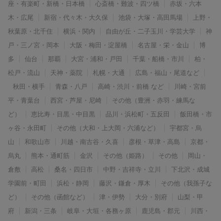
座・有楽町・新橋・日本橋
心斎橋・難波・四ツ橋
赤坂・六本
木・広尾
新宿・代々木・大久保
池袋・大塚・高田馬場
上野・
秋葉原・北千住
横浜・関内
自由が丘・二子玉川・学芸大学
神
戸・三ノ宮・岡本
大阪・梅田・淀屋橋
名古屋・栄・金山
博
多
仙台
那覇
大宮・浦和・戸田
千葉・船橋・市川
柏・
松戸・流山
天神・薬院
札幌・大通
広島・福山・尾道など
秋田・横手
青森・八戸
高崎・渋川・前橋 など
川崎・宮前
平・青葉台
西宮・芦屋・尼崎
その他（豊洲・赤羽・練馬な
ど）
恵比寿・目黒・中目黒
品川・浜松町・五反田
飯田橋・市
ヶ谷・永田町
その他（大和・上大岡・六浦など）
宇都宮・烏
山
和歌山市
川越・南古谷・久喜
彦根・草津・高島
京都・
烏丸
熊本・通町筋
金沢
その他（姫路）
その他
岡山・
倉敷
高松
桑名・四日市
中野・吉祥寺・立川
下北沢・成城
学園前・町田
浜松・静岡
藤沢・鎌倉・厚木
その他（我孫子な
ど）
その他（函館など）
津・伊勢
大分・別府
山梨・甲
府
新潟・三条
岐阜・大垣・各務ヶ原
鹿児島・郡元
川西・