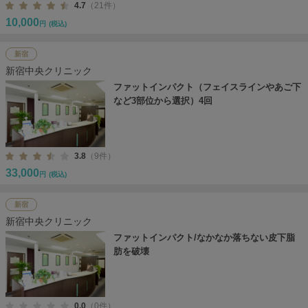
4.7
（21件）
10,000
円
(税込)
新宿
新宿中央クリニック
ファットインパクト（フェイスラインやあご下
など3部位から選択）4回
3.8
（9件）
33,000
円
(税込)
新宿
新宿中央クリニック
ファットインパクト/なかなか落ちない皮下脂
肪を破壊
0.0
（0件）