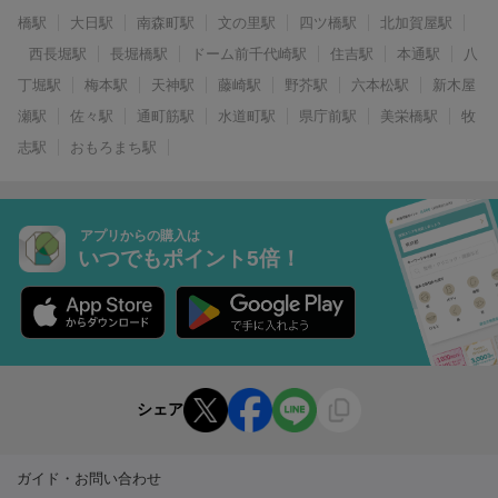
橋駅
大日駅
南森町駅
文の里駅
四ツ橋駅
北加賀屋駅
西長堀駅
長堀橋駅
ドーム前千代崎駅
住吉駅
本通駅
八
丁堀駅
梅本駅
天神駅
藤崎駅
野芥駅
六本松駅
新木屋
瀬駅
佐々駅
通町筋駅
水道町駅
県庁前駅
美栄橋駅
牧
志駅
おもろまち駅
アプリからの購入は
いつでもポイント5倍！
シェア
ガイド・お問い合わせ