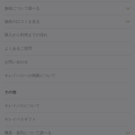
施術について調べる
施術の口コミを見る
美白
白玉点滴・白玉注射
高濃度ビタミンC点滴
美容内服
フォトフェイシャルM22
フラクショナルレーザー
レーザートーニ
購入から利用までの流れ
ング
ケミカルピーリング
プラセンタ注射
イオン導入
しみ・そばかす・肝斑
よくあるご質問
HIFU（ハイフ）
白玉点滴・白玉注射
高濃度ビタミンC点滴
フォトフェイシャル
レーザートーニング
ピコレーザートーニン
糸リフト
ボトックス
ボツリヌストキシン
エレクトロポレー
グ
フォトシルクプラス
美容内服
お問い合わせ
ション
ダーマペン
ピコフラクショナルレーザー
ピコレーザー
トーニング
ハイドラフェイシャル
マッサージピール
脂肪溶解
キレイパスへの掲載について
しわ・たるみ
注射
美容点滴・美容注射
フォトRF
PRP皮膚再生療法
脂肪
ヒアルロン酸注射
ボトックス注射
ボツリヌストキシン注射
水
冷却
医療脱毛（顔）
医療脱毛（全身）
医療脱毛（あし）
その他
光注射
PRP皮膚再生療法
RF治療（テノール）
スネコス注射
医療脱毛（VIO）
水光注射（ハリ・美肌）
レーザー治療（ハ
美容内服
キレイパスについて
リ・美肌）
光治療（フォトフェイシャルなど）
アートメイク
毛穴・ニキビ跡
BNLS
二重埋没
医療脱毛（背中）
医療脱毛（うで）
医療
キレイパスギフト
フラクショナルレーザー
ピコフラクショナルレーザー
ダーマペ
脱毛（脇）
にんにく注射
ピアス穴あけ
AGA
医療脱毛
ン
機器・薬剤について調べる
ハイドラフェイシャル
ベルベットスキン
ポテンツァ
美
（胸）
ほくろ・いぼ切除
レーザー治療（ほくろ・いぼ除去）