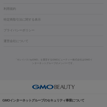
容内服
タトゥー除去
医療痩身
傷跡治療
医療脱毛（おなか）
疲
利用規約
薬剤
労回復点滴・疲労回復注射
くま治療
切開施術
デリケートゾー
リジェノックス
クレヴィエル
ファットインパクト
ヒアルロニ
ほくろ・いぼ
ンケア
ホワイトニング
わきが治療
カベリン
隆鼻術
医療
特定商取引法に関する表示
ダーゼ
サリチル酸マクロゴールピーリング
ボライト
幹細胞培
CO2レーザー
脱毛（お尻）
ショッピングリフト
ガミースマイル治療
レーザ
養上清液
プライバシーポリシー
ー治療（しみ・くすみ）
水光注射（しみ・くすみ）
RF治療
レ
小顔・フェイスライン
ーザー治療（毛穴・ニキビ跡）
涙袋ヒアルロン酸
顎ヒアルロン
機器
運営会社について
HIFU（ハイフ）
糸リフト
ショッピングリフト
酸
唇ヒアルロン酸注射
水光注射（毛穴・ニキビ跡）
鼻ヒアル
ルメッカ
プラズマシャワー
ウルトラセルQプラス
BBL光治
ロン酸注射
医療脱毛（うなじ）
ヒアルロン酸注射（豊胸）
レ
痩身・ダイエット
療
メディオスター
ジェネシス
ウルトラアクセント
ウルト
ーザー治療（黒ずみ）
医療脱毛（指）
ダイエット点滴・ ダイエ
脂肪溶解注射
BNLS・BNLS neo
カベリン
輪郭注射（MLM）
「キレイパス byGMO」を運営するGMOビューティー株式会社はGMOイ
ラフォーマー（ウルトラフォーマーⅢ）
サーマクール
イントラ
ンターネットグループのメンバーです。
ット注射
レーザーピーリング
レーザー治療（しみスポット照
脂肪冷却
セル
イントラジェン
QスイッチYAGレーザー
Qスイッチルビ
射）
ベルベットスキン
レーザー治療（赤み改善）
マイクロボ
ーレーザー
ヴァンキッシュ
ミラドライ
フォトRF
美肌
トックス（ボトックスリフト）
クリーニング
GLP-1
セラミッ
美容点滴
美容注射
ケミカルピーリング
マッサージピール
その他
ク治療
医療脱毛（ヒゲ）
ポテンツァ
トラネキサム酸
ジェ
イオン導入
エレクトロポレーション
レーザーピーリング
美
リードファインリフト
肩こり注射
ドラッグデリバリー（ポテン
ントルマックスプロ
イボ取り
シミ取り
シミ取り（皮膚科）
容内服
ツァ）
ハイドラジェントル
ルメッカ
ジェネシス
リジュラン
ラ
GMOインターネットグループのセキュリティ事業について
イムライト
Vビーム
シルファーム
スネコス
インモード