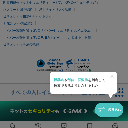
疲労回復・健康
世界初総合ネットセキュリティサービス「GMOセキュリティ24」
オリジオ
ミラノリピール
サーマジェン
リバースピール
パスワード漏洩診断
Webサイトリスク診断
プラセンタ注射
にんにく注射
オンダリフト
ジュベルック
ルビーフラクショナル
セキュリティ相談AIチャットボット
実在証明・盗聴対策
医療脱毛
サイバー攻撃対策（GMOサイバーセキュリティ byイエラエ）
医療脱毛（VIO）
医療脱毛
サイバー攻撃対策（GMO Flatt Security）
なりすまし対策
セキュリティ事業の軌跡
その他
二重埋没
アートメイク
ガミースマイル治療
オフィスホワイト
ニング
ピアス穴あけ
機器名
や
部位
、
回数券
を指定して
検索できるようになりました
絞り込む
無料診断