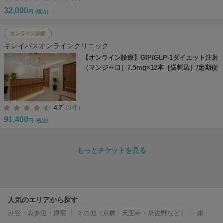
32,000
円
(税込)
オンライン診療
キレイパスオンラインクリニック
【オンライン診療】GIP/GLP-1ダイエット注射
（マンジャロ）7.5mg×12本［送料込］/定期便
4.7
（3件）
91,400
円
(税込)
もっとチケットを見る
人気のエリアから探す
渋谷・表参道・原宿
その他（京橋・天王寺・泉佐野など）
銀