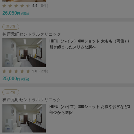
4.4
（8件）
26,050
円
(税込)
三ノ宮
神戸元町セントラルクリニック
HIFU（ハイフ）400ショット 太もも（両側）/
引き締まったスリムな脚へ
5.0
（2件）
25,000
円
(税込)
三ノ宮
神戸元町セントラルクリニック
HIFU（ハイフ）300ショット お腹やお尻など3
部位から選択