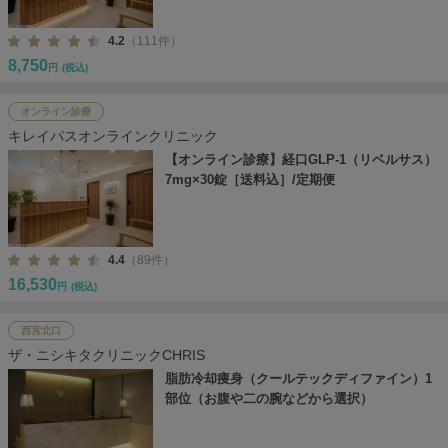
4.2
（111件）
8,750
円
(税込)
オンライン診療
キレイパスオンラインクリニック
【オンライン診療】経口GLP-1（リベルサス）
7mg×30錠［送料込］/定期便
4.4
（89件）
16,530
円
(税込)
西宮北口
ザ・ニシキタクリニックCHRIS
脂肪冷却痩身（クールテックディファイン）1
部位（お腹や二の腕などから選択）