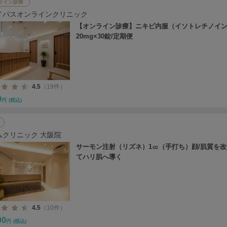
ライン診療
イパスオンラインクリニック
【オンライン診療】ニキビ内服（イソトレチノイ
20mg×30錠/定期便
4.5
（19件）
0
円
(税込)
ムクリニック 大阪院
サーモン注射（リズネ）1㏄（手打ち）顔/肌質を
てハリ肌へ導く
4.5
（10件）
00
円
(税込)