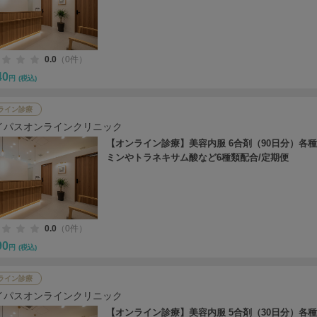
0.0
（0件）
40
円
(税込)
ライン診療
イパスオンラインクリニック
【オンライン診療】美容内服 6合剤（90日分）各
ミンやトラネキサム酸など6種類配合/定期便
0.0
（0件）
90
円
(税込)
ライン診療
イパスオンラインクリニック
【オンライン診療】美容内服 5合剤（30日分）各