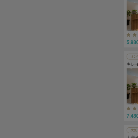
5,98
オン
キレ
7,48
大阪
大美