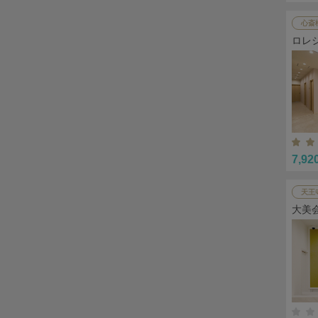
心斎
ロレ
7,92
天王
大美