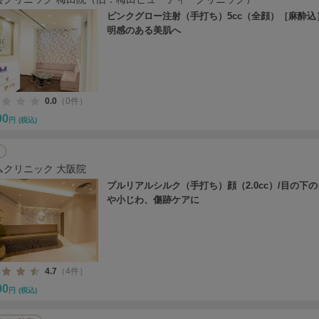
ピンクグロー注射（手打ち）5cc（全顔）［麻酔込
明感のある美肌へ
0.0
（0件）
00
円
(税込)
ムクリニック 大阪院
プルリアルシルク（手打ち）顔（2.0cc）/目の下
や小じわ、傷跡ケアに
4.7
（4件）
00
円
(税込)