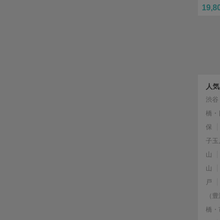
19,8
人気
渋谷
橋・
保
子玉
山
山
戸
（豊
橋・