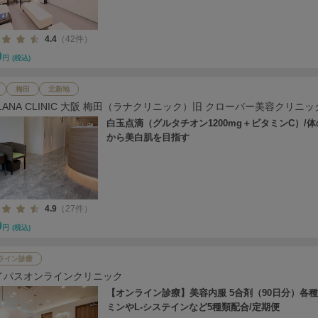
4.4
（42件）
0
円
(税込)
梅田
北新地
 LANA CLINIC 大阪 梅田（ラナクリニック）旧 クローバー美容クリニッ
白玉点滴（グルタチオン1200mg＋ビタミンC）/
から美白肌を目指す
4.9
（27件）
0
円
(税込)
ライン診療
イパスオンラインクリニック
【オンライン診療】美容内服 5合剤（90日分）各
ミンやL-システインなど5種類配合/定期便