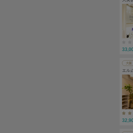
33,0
大阪
エル
32,9