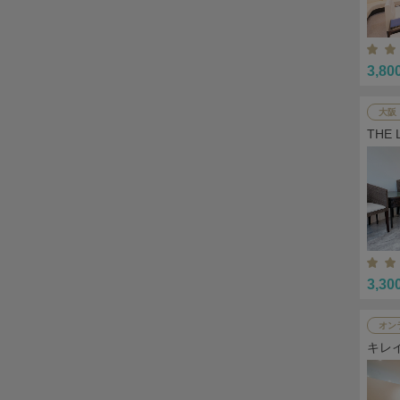
3,80
大阪
THE
3,30
オン
キレ