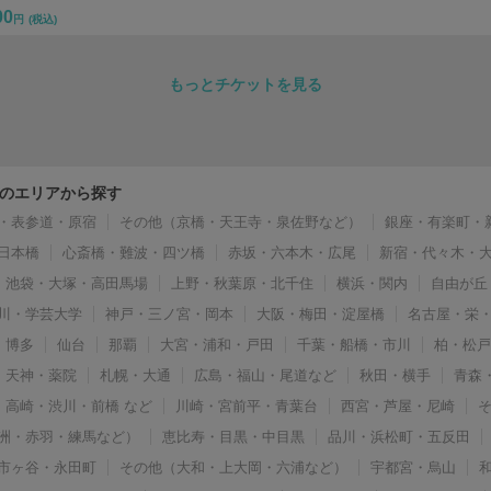
00
円
(税込)
もっとチケットを見る
のエリアから探す
・表参道・原宿
その他（京橋・天王寺・泉佐野など）
銀座・有楽町・
日本橋
心斎橋・難波・四ツ橋
赤坂・六本木・広尾
新宿・代々木・
池袋・大塚・高田馬場
上野・秋葉原・北千住
横浜・関内
自由が丘
川・学芸大学
神戸・三ノ宮・岡本
大阪・梅田・淀屋橋
名古屋・栄
博多
仙台
那覇
大宮・浦和・戸田
千葉・船橋・市川
柏・松
天神・薬院
札幌・大通
広島・福山・尾道など
秋田・横手
青森
高崎・渋川・前橋 など
川崎・宮前平・青葉台
西宮・芦屋・尼崎
洲・赤羽・練馬など）
恵比寿・目黒・中目黒
品川・浜松町・五反田
市ヶ谷・永田町
その他（大和・上大岡・六浦など）
宇都宮・烏山