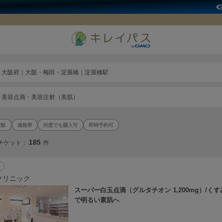
大阪府｜大阪・梅田・淀屋橋｜淀屋橋駅
美容点滴・美容注射（美肌）
価格帯
何度でも購入可
即時予約可
185
チケット：
件
クリニック
スーパー白玉点滴（グルタチオン 1,200mg）/く
で明るい素肌へ