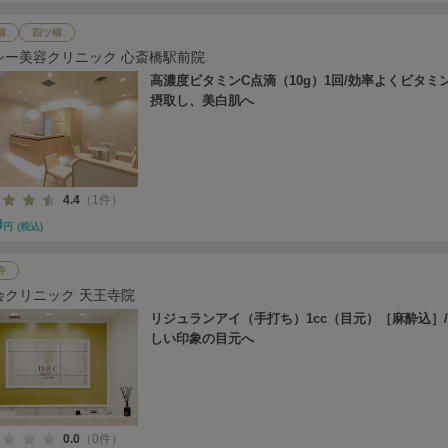
橋
四ツ橋
シー美容クリニック 心斎橋駅前院
高濃度ビタミンC点滴（10g）1回/効率よくビタミ
摂取し、美白肌へ
4.4
（1件）
0
円
(税込)
寺
会クリニック 天王寺院
リジュランアイ（手打ち）1cc（目元）［麻酔込］
しい印象の目元へ
0.0
（0件）