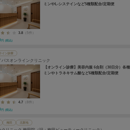
ミンやL-システインなど5種類配合/定期便
3.8
（5件）
0
円
(税込)
ライン診療
イパスオンラインクリニック
【オンライン診療】美容内服 6合剤（30日分）各
ミンやトラネキサム酸など6種類配合/定期便
4.7
（8件）
0
円
(税込)
梅田
北新地
会クリニック 梅田院（旧：梅田ビューティークリニック）