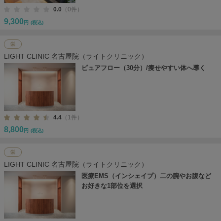
0.0
（0件）
9,300
円
(税込)
栄
LIGHT CLINIC 名古屋院（ライトクリニック）
ピュアフロー（30分）/痩せやすい体へ導く
4.4
（1件）
8,800
円
(税込)
栄
LIGHT CLINIC 名古屋院（ライトクリニック）
医療EMS（インシェイプ）二の腕やお腹など
お好きな1部位を選択