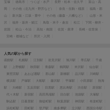
宝塚
徳島市
つくば・水戸
長野・松本・佐久平
富山・高
岡
その他（北九州・野芥など）
奈良・生駒・橿原
福島・郡
山
新大阪・江坂・豊中
その他（藤森・八幡など）
山形・米
沢
福井・坂井・鯖江
鳥取・米子・倉吉
松江
下関・柳井・
岩国
松山・今治
高知・南国
佐賀・唐津
長崎・佐世保
宮崎・都城など
所沢・入間
人気の駅から探す
函館駅
札幌駅
江別駅
岩見沢駅
旭川駅
帯広駅
千歳
駅
上野幌駅
秋田駅
青森駅
鶴岡駅
米沢駅
仙台駅
東照宮駅
あおば通駅
郡山駅
新橋駅
品川駅
川崎駅
横浜駅
戸塚駅
大船駅
藤沢駅
平塚駅
小田原駅
熱海
駅
大崎駅
五反田駅
目黒駅
恵比寿駅
渋谷駅
原宿駅
代々木駅
新宿駅
高田馬場駅
目白駅
池袋駅
大塚駅
駒込駅
日暮里駅
御徒町駅
秋葉原駅
神田駅
有楽町駅
浜松町駅
田町駅
登戸駅
南多摩駅
立川駅
西国分寺駅