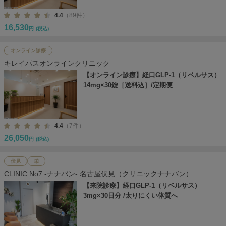
4.4
（89件）
16,530
円
(税込)
オンライン診療
キレイパスオンラインクリニック
【オンライン診療】経口GLP-1（リベルサス）
14mg×30錠［送料込］/定期便
4.4
（7件）
26,050
円
(税込)
伏見
栄
CLINIC No7 -ナナバン- 名古屋伏見（クリニックナナバン）
【来院診療】経口GLP-1（リベルサス）
3mg×30日分 /太りにくい体質へ