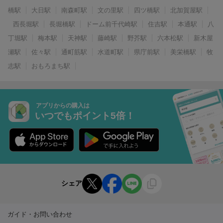
橋駅
大日駅
南森町駅
文の里駅
四ツ橋駅
北加賀屋駅
西長堀駅
長堀橋駅
ドーム前千代崎駅
住吉駅
本通駅
八
丁堀駅
梅本駅
天神駅
藤崎駅
野芥駅
六本松駅
新木屋
瀬駅
佐々駅
通町筋駅
水道町駅
県庁前駅
美栄橋駅
牧
志駅
おもろまち駅
アプリからの購入は
いつでもポイント5倍！
シェア
ガイド・お問い合わせ