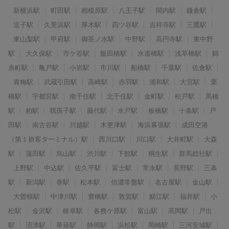
新横浜駅
町田駅
相模原駅
八王子駅
関内駅
鎌倉駅
逗子駅
久里浜駅
厚木駅
四ツ谷駅
吉祥寺駅
三鷹駅
東山梨駅
甲府駅
御茶ノ水駅
中野駅
高円寺駅
東中野
駅
大久保駅
市ケ谷駅
飯田橋駅
水道橋駅
浅草橋駅
錦
糸町駅
亀戸駅
小岩駅
市川駅
船橋駅
千葉駅
佐倉駅
青梅駅
武蔵引田駅
高崎駅
赤羽駅
浦和駅
大宮駅
栗
橋駅
宇都宮駅
南千住駅
北千住駅
金町駅
松戸駅
馬橋
駅
柏駅
我孫子駅
藤代駅
水戸駅
板橋駅
十条駅
戸
田駅
南古谷駅
川越駅
木更津駅
海浜幕張駅
成田空港
（第１旅客ターミナル）駅
西川口駅
川口駅
大井町駅
大森
駅
蒲田駅
烏山駅
渋川駅
下館駅
桐生駅
群馬総社駅
上野駅
中込駅
佐久平駅
富士駅
常永駅
長野駅
三条
駅
新潟駅
巻駅
松本駅
信濃常盤駅
名古屋駅
金山駅
大曽根駅
中津川駅
豊橋駅
敦賀駅
鯖江駅
福井駅
小
松駅
金沢駅
岐阜駅
各務ケ原駅
富山駅
高岡駅
戸出
駅
沼津駅
草薙駅
静岡駅
浜松駅
岡崎駅
三河安城駅