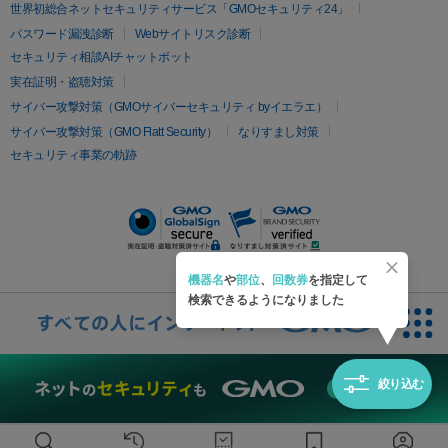
疲労回復・健康
世界初総合ネットセキュリティサービス「GMOセキュリティ24」
オリジオ
ミラノリピール
サーマジェン
リバースピール
パスワード漏洩診断
Webサイトリスク診断
プラセンタ注射
にんにく注射
オンダリフト
ジュベルック
ルビーフラクショナル
セキュリティ相談AIチャットボット
実在証明・盗聴対策
医療脱毛
サイバー攻撃対策（GMOサイバーセキュリティ byイエラエ）
医療脱毛（VIO）
医療脱毛
サイバー攻撃対策（GMO Flatt Security）
なりすまし対策
セキュリティ事業の軌跡
その他
二重埋没
アートメイク
ガミースマイル治療
オフィスホワイト
ニング
ピアス穴あけ
機器名
や
部位
、
回数券
を指定して
検索できるようになりました
絞り込む
無料診断