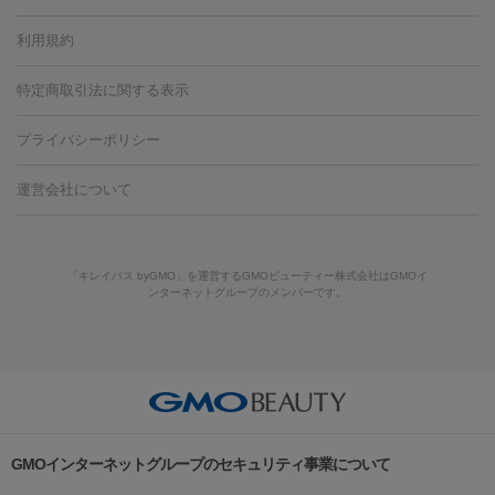
容内服
タトゥー除去
医療痩身
傷跡治療
医療脱毛（おなか）
疲
利用規約
薬剤
労回復点滴・疲労回復注射
くま治療
切開施術
デリケートゾー
リジェノックス
クレヴィエル
ファットインパクト
ヒアルロニ
ほくろ・いぼ
ンケア
ホワイトニング
わきが治療
カベリン
隆鼻術
医療
特定商取引法に関する表示
ダーゼ
サリチル酸マクロゴールピーリング
ボライト
幹細胞培
CO2レーザー
脱毛（お尻）
ショッピングリフト
ガミースマイル治療
レーザ
養上清液
プライバシーポリシー
ー治療（しみ・くすみ）
水光注射（しみ・くすみ）
RF治療
レ
小顔・フェイスライン
ーザー治療（毛穴・ニキビ跡）
涙袋ヒアルロン酸
顎ヒアルロン
機器
運営会社について
HIFU（ハイフ）
糸リフト
ショッピングリフト
酸
唇ヒアルロン酸注射
水光注射（毛穴・ニキビ跡）
鼻ヒアル
ルメッカ
プラズマシャワー
ウルトラセルQプラス
BBL光治
ロン酸注射
医療脱毛（うなじ）
ヒアルロン酸注射（豊胸）
レ
痩身・ダイエット
療
メディオスター
ジェネシス
ウルトラアクセント
ウルト
ーザー治療（黒ずみ）
医療脱毛（指）
ダイエット点滴・ ダイエ
脂肪溶解注射
BNLS・BNLS neo
カベリン
輪郭注射（MLM）
「キレイパス byGMO」を運営するGMOビューティー株式会社はGMOイ
ラフォーマー（ウルトラフォーマーⅢ）
サーマクール
イントラ
ンターネットグループのメンバーです。
ット注射
レーザーピーリング
レーザー治療（しみスポット照
脂肪冷却
セル
イントラジェン
QスイッチYAGレーザー
Qスイッチルビ
射）
ベルベットスキン
レーザー治療（赤み改善）
マイクロボ
ーレーザー
ヴァンキッシュ
ミラドライ
フォトRF
美肌
トックス（ボトックスリフト）
クリーニング
GLP-1
セラミッ
美容点滴
美容注射
ケミカルピーリング
マッサージピール
その他
ク治療
医療脱毛（ヒゲ）
ポテンツァ
トラネキサム酸
ジェ
イオン導入
エレクトロポレーション
レーザーピーリング
美
リードファインリフト
肩こり注射
ドラッグデリバリー（ポテン
ントルマックスプロ
イボ取り
シミ取り
シミ取り（皮膚科）
容内服
ツァ）
ハイドラジェントル
ルメッカ
ジェネシス
リジュラン
ラ
GMOインターネットグループのセキュリティ事業について
イムライト
Vビーム
シルファーム
スネコス
インモード