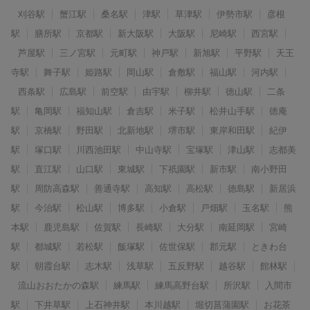
刈谷駅
蟹江駅
桑名駅
津駅
草津駅
伊勢市駅
彦根
駅
膳所駅
京都駅
新大阪駅
大阪駅
尼崎駅
西宮駅
芦屋駅
三ノ宮駅
元町駅
神戸駅
新旭駅
平野駅
天王
寺駅
舞子駅
姫路駅
岡山駅
倉敷駅
福山駅
河内駅
西条駅
広島駅
前空駅
由宇駅
柳井駅
徳山駅
二条
駅
亀岡駅
福知山駅
倉吉駅
米子駅
松井山手駅
徳庵
駅
京橋駅
野田駅
北新地駅
堺市駅
東岸和田駅
紀伊
駅
塚口駅
川西池田駅
中山寺駅
宝塚駅
津山駅
志都美
駅
直江駅
山口駅
東城駅
下祇園駅
新市駅
南小野田
駅
周防高森駅
善通寺駅
高知駅
高松駅
徳島駅
新居浜
駅
今治駅
松山駅
博多駅
小倉駅
戸畑駅
玉名駅
熊
本駅
鹿児島駅
佐賀駅
長崎駅
大分駅
南延岡駅
宮崎
駅
都城駅
若松駅
飯塚駅
佐世保駅
郡元駅
ときわ台
駅
朝霞台駅
志木駅
浅草駅
五反野駅
越谷駅
館林駅
流山おおたかの森駅
練馬駅
練馬高野台駅
所沢駅
入間市
駅
下井草駅
上石神井駅
本川越駅
堀切菖蒲園駅
お花茶