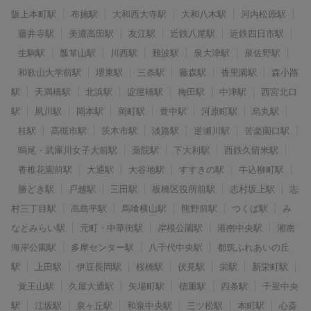
阪上本町駅
布施駅
大和西大寺駅
大和八木駅
河内松原駅
藤井寺駅
美濃高田駅
友江駅
近鉄八尾駅
近鉄四日市駅
生駒駅
瓢箪山駅
川西駅
難波駅
泉大津駅
泉佐野駅
和歌山大学前駅
堺東駅
三条駅
藤森駅
香里園駅
森小路
駅
天満橋駅
北浜駅
淀屋橋駅
梅田駅
中津駅
西宮北口
駅
夙川駅
岡本駅
岡町駅
豊中駅
河原町駅
烏丸駅
桂駅
高槻市駅
茨木市駅
淡路駅
逆瀬川駅
苦楽園口駅
鳴尾・武庫川女子大前駅
薬院駅
下大利駅
西鉄久留米駅
香椎花園前駅
大通駅
大谷地駅
すすきの駅
牛込柳町駅
勝どき駅
戸越駅
三田駅
板橋区役所前駅
志村坂上駅
志
村三丁目駅
高島平駅
馬喰横山駅
熊野前駅
つくば駅
み
なとみらい駅
元町・中華街駅
岸根公園駅
港南中央駅
湘南
海岸公園駅
多摩センター駅
八千代中央駅
都筑ふれあいの丘
駅
上田駅
伊豆長岡駅
桜橋駅
伏見駅
栄駅
新栄町駅
覚王山駅
久屋大通駅
矢場町駅
徳重駅
四条駅
千里中央
駅
江坂駅
泉ヶ丘駅
和泉中央駅
三ツ松駅
本町駅
心斎