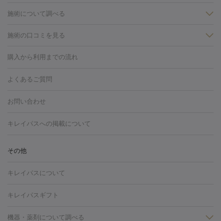
施術について調べる
施術の口コミを見る
美白
白玉点滴・白玉注射
高濃度ビタミンC点滴
美容内服
フォトフェイシャルM22
フラクショナルレーザー
レーザートーニ
購入から利用までの流れ
ング
ケミカルピーリング
プラセンタ注射
イオン導入
しみ・そばかす・肝斑
よくあるご質問
HIFU（ハイフ）
白玉点滴・白玉注射
高濃度ビタミンC点滴
フォトフェイシャル
レーザートーニング
ピコレーザートーニン
糸リフト
ボトックス
ボツリヌストキシン
エレクトロポレー
グ
フォトシルクプラス
美容内服
お問い合わせ
ション
ダーマペン
ピコフラクショナルレーザー
ピコレーザー
トーニング
ハイドラフェイシャル
マッサージピール
脂肪溶解
キレイパスへの掲載について
しわ・たるみ
注射
美容点滴・美容注射
フォトRF
PRP皮膚再生療法
脂肪
ヒアルロン酸注射
ボトックス注射
ボツリヌストキシン注射
水
冷却
医療脱毛（顔）
医療脱毛（全身）
医療脱毛（あし）
その他
光注射
PRP皮膚再生療法
RF治療（テノール）
スネコス注射
医療脱毛（VIO）
水光注射（ハリ・美肌）
レーザー治療（ハ
美容内服
キレイパスについて
リ・美肌）
光治療（フォトフェイシャルなど）
アートメイク
毛穴・ニキビ跡
BNLS
二重埋没
医療脱毛（背中）
医療脱毛（うで）
医療
キレイパスギフト
フラクショナルレーザー
ピコフラクショナルレーザー
ダーマペ
脱毛（脇）
にんにく注射
ピアス穴あけ
AGA
医療脱毛
ン
機器・薬剤について調べる
ハイドラフェイシャル
ベルベットスキン
ポテンツァ
美
（胸）
ほくろ・いぼ切除
レーザー治療（ほくろ・いぼ除去）