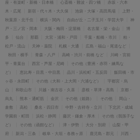
座・有楽町・新橋・日本橋
心斎橋・難波・四ツ橋
赤坂・六本
木・広尾
新宿・代々木・大久保
池袋・大塚・高田馬場
上野・
秋葉原・北千住
横浜・関内
自由が丘・二子玉川・学芸大学
神
戸・三ノ宮・岡本
大阪・梅田・淀屋橋
名古屋・栄・金山
博
多
仙台
那覇
大宮・浦和・戸田
千葉・船橋・市川
柏・
松戸・流山
天神・薬院
札幌・大通
広島・福山・尾道など
秋田・横手
青森・八戸
高崎・渋川・前橋 など
川崎・宮前
平・青葉台
西宮・芦屋・尼崎
その他（豊洲・赤羽・練馬な
ど）
恵比寿・目黒・中目黒
品川・浜松町・五反田
飯田橋・市
ヶ谷・永田町
その他（大和・上大岡・六浦など）
宇都宮・烏
山
和歌山市
川越・南古谷・久喜
彦根・草津・高島
京都・
烏丸
熊本・通町筋
金沢
その他（姫路）
その他
岡山・
倉敷
高松
桑名・四日市
中野・吉祥寺・立川
下北沢・成城
学園前・町田
浜松・静岡
藤沢・鎌倉・厚木
その他（我孫子な
ど）
その他（函館など）
津・伊勢
大分・別府
山梨・甲
府
新潟・三条
岐阜・大垣・各務ヶ原
鹿児島・郡元
川西・