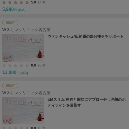
5.0
（4件）
5,980
円
(税込)
新栄町
Wスキンクリニック名古屋
ヴァンキッシュ/広範囲の部分痩せをサポート
0.0
（0件）
13,000
円
(税込)
新栄町
Wスキンクリニック名古屋
EMスリム/筋肉と脂肪にアプローチし理想のボ
ディラインを目指す
0.0
（0件）