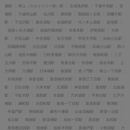
屋駅
押上（スカイツリー前）駅
京成曳舟駅
千葉中央駅
笹
塚駅
千歳烏山駅
仙川駅
調布駅
聖蹟桜ヶ丘駅
高幡不動
駅
下北沢駅
東松原駅
永福町駅
代々木上原駅
経堂駅
祖師ヶ谷大蔵駅
成城学園前駅
本厚木駅
伊勢原駅
大和
駅
代官山駅
中目黒駅
祐天寺駅
学芸大学駅
自由が丘駅
田園調布駅
元住吉駅
日吉駅
不動前駅
武蔵小山駅
西小
山駅
池尻大橋駅
三軒茶屋駅
駒沢大学駅
桜新町駅
二子
玉川駅
宮前平駅
鷺沼駅
青葉台駅
田奈駅
泉岳寺駅
上
大岡駅
六浦駅
日本橋駅
銀座駅
虎ノ門駅
青山一丁目駅
外苑前駅
表参道駅
新宿御苑前駅
新宿三丁目駅
東銀座
駅
日比谷駅
六本木駅
広尾駅
神楽坂駅
葛西駅
北綾瀬
駅
千駄木駅
湯島駅
赤坂駅
乃木坂駅
平和台駅
江戸川
橋駅
麹町駅
永田町駅
銀座一丁目駅
新富町駅
豊洲駅
半蔵門駅
神保町駅
麻布十番駅
白金高輪駅
希望ヶ丘駅
知立駅
鳴海駅
新清洲駅
名鉄一宮駅
黒笹駅
名和駅
尾張横須賀駅
朝倉駅
知多半田駅
新瀬戸駅
小牧原駅
大