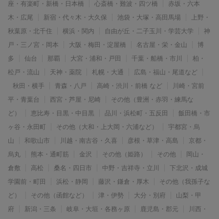
座・有楽町・新橋・日本橋
心斎橋・難波・四ツ橋
赤坂・六本
木・広尾
新宿・代々木・大久保
池袋・大塚・高田馬場
上野・
秋葉原・北千住
横浜・関内
自由が丘・二子玉川・学芸大学
神
戸・三ノ宮・岡本
大阪・梅田・淀屋橋
名古屋・栄・金山
博
多
仙台
那覇
大宮・浦和・戸田
千葉・船橋・市川
柏・
松戸・流山
天神・薬院
札幌・大通
広島・福山・尾道など
秋田・横手
青森・八戸
高崎・渋川・前橋 など
川崎・宮前
平・青葉台
西宮・芦屋・尼崎
その他（豊洲・赤羽・練馬な
ど）
恵比寿・目黒・中目黒
品川・浜松町・五反田
飯田橋・市
ヶ谷・永田町
その他（大和・上大岡・六浦など）
宇都宮・烏
山
和歌山市
川越・南古谷・久喜
彦根・草津・高島
京都・
烏丸
熊本・通町筋
金沢
その他（姫路）
その他
岡山・
倉敷
高松
桑名・四日市
中野・吉祥寺・立川
下北沢・成城
学園前・町田
浜松・静岡
藤沢・鎌倉・厚木
その他（我孫子な
ど）
その他（函館など）
津・伊勢
大分・別府
山梨・甲
府
新潟・三条
岐阜・大垣・各務ヶ原
鹿児島・郡元
川西・