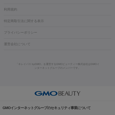
容内服
タトゥー除去
医療痩身
傷跡治療
医療脱毛（おなか）
疲
利用規約
薬剤
労回復点滴・疲労回復注射
くま治療
切開施術
デリケートゾー
リジェノックス
クレヴィエル
ファットインパクト
ヒアルロニ
ほくろ・いぼ
ンケア
ホワイトニング
わきが治療
カベリン
隆鼻術
医療
特定商取引法に関する表示
ダーゼ
サリチル酸マクロゴールピーリング
ボライト
幹細胞培
CO2レーザー
脱毛（お尻）
ショッピングリフト
ガミースマイル治療
レーザ
養上清液
プライバシーポリシー
ー治療（しみ・くすみ）
水光注射（しみ・くすみ）
RF治療
レ
小顔・フェイスライン
ーザー治療（毛穴・ニキビ跡）
涙袋ヒアルロン酸
顎ヒアルロン
機器
運営会社について
HIFU（ハイフ）
糸リフト
ショッピングリフト
酸
唇ヒアルロン酸注射
水光注射（毛穴・ニキビ跡）
鼻ヒアル
ルメッカ
プラズマシャワー
ウルトラセルQプラス
BBL光治
ロン酸注射
医療脱毛（うなじ）
ヒアルロン酸注射（豊胸）
レ
痩身・ダイエット
療
メディオスター
ジェネシス
ウルトラアクセント
ウルト
ーザー治療（黒ずみ）
医療脱毛（指）
ダイエット点滴・ ダイエ
脂肪溶解注射
BNLS・BNLS neo
カベリン
輪郭注射（MLM）
「キレイパス byGMO」を運営するGMOビューティー株式会社はGMOイ
ラフォーマー（ウルトラフォーマーⅢ）
サーマクール
イントラ
ンターネットグループのメンバーです。
ット注射
レーザーピーリング
レーザー治療（しみスポット照
脂肪冷却
セル
イントラジェン
QスイッチYAGレーザー
Qスイッチルビ
射）
ベルベットスキン
レーザー治療（赤み改善）
マイクロボ
ーレーザー
ヴァンキッシュ
ミラドライ
フォトRF
美肌
トックス（ボトックスリフト）
クリーニング
GLP-1
セラミッ
美容点滴
美容注射
ケミカルピーリング
マッサージピール
その他
ク治療
医療脱毛（ヒゲ）
ポテンツァ
トラネキサム酸
ジェ
イオン導入
エレクトロポレーション
レーザーピーリング
美
リードファインリフト
肩こり注射
ドラッグデリバリー（ポテン
ントルマックスプロ
イボ取り
シミ取り
シミ取り（皮膚科）
容内服
ツァ）
ハイドラジェントル
ルメッカ
ジェネシス
リジュラン
ラ
GMOインターネットグループのセキュリティ事業について
イムライト
Vビーム
シルファーム
スネコス
インモード