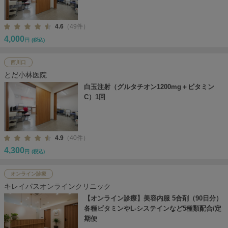
4.6
（49件）
4,000
円
(税込)
西川口
とだ小林医院
白玉注射（グルタチオン1200mg＋ビタミン
C）1回
4.9
（40件）
4,300
円
(税込)
オンライン診療
キレイパスオンラインクリニック
【オンライン診療】美容内服 5合剤（90日分）
各種ビタミンやL-システインなど5種類配合/定
期便