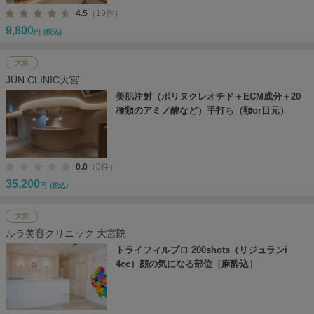
4.5
（19件）
9,800
円
(税込)
大宮
JUN CLINIC大宮
美肌注射（ポリヌクレオチド＋ECM成分＋20
種類のアミノ酸など）手打ち（額or目元）
0.0
（0件）
35,200
円
(税込)
大宮
ルラ美容クリニック 大宮院
トライフィルプロ 200shots（リジュランi
4cc）顔の気になる部位［麻酔込］