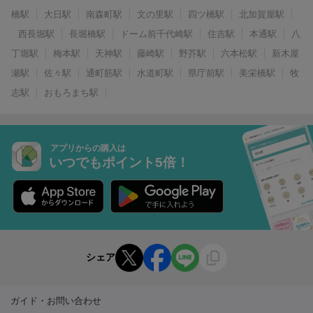
橋駅
大日駅
南森町駅
文の里駅
四ツ橋駅
北加賀屋駅
西長堀駅
長堀橋駅
ドーム前千代崎駅
住吉駅
本通駅
八
丁堀駅
梅本駅
天神駅
藤崎駅
野芥駅
六本松駅
新木屋
瀬駅
佐々駅
通町筋駅
水道町駅
県庁前駅
美栄橋駅
牧
志駅
おもろまち駅
アプリからの購入は
いつでもポイント5倍！
シェア
ガイド・お問い合わせ