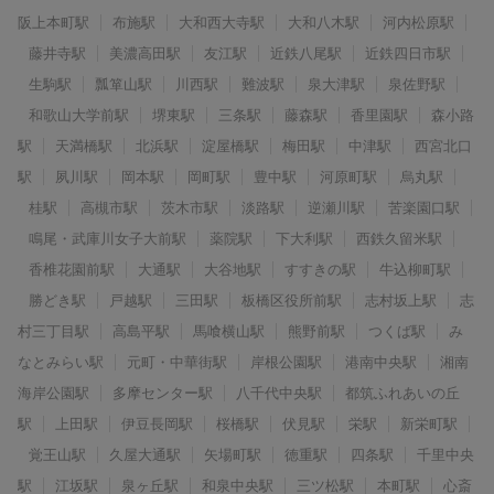
阪上本町駅
布施駅
大和西大寺駅
大和八木駅
河内松原駅
藤井寺駅
美濃高田駅
友江駅
近鉄八尾駅
近鉄四日市駅
生駒駅
瓢箪山駅
川西駅
難波駅
泉大津駅
泉佐野駅
和歌山大学前駅
堺東駅
三条駅
藤森駅
香里園駅
森小路
駅
天満橋駅
北浜駅
淀屋橋駅
梅田駅
中津駅
西宮北口
駅
夙川駅
岡本駅
岡町駅
豊中駅
河原町駅
烏丸駅
桂駅
高槻市駅
茨木市駅
淡路駅
逆瀬川駅
苦楽園口駅
鳴尾・武庫川女子大前駅
薬院駅
下大利駅
西鉄久留米駅
香椎花園前駅
大通駅
大谷地駅
すすきの駅
牛込柳町駅
勝どき駅
戸越駅
三田駅
板橋区役所前駅
志村坂上駅
志
村三丁目駅
高島平駅
馬喰横山駅
熊野前駅
つくば駅
み
なとみらい駅
元町・中華街駅
岸根公園駅
港南中央駅
湘南
海岸公園駅
多摩センター駅
八千代中央駅
都筑ふれあいの丘
駅
上田駅
伊豆長岡駅
桜橋駅
伏見駅
栄駅
新栄町駅
覚王山駅
久屋大通駅
矢場町駅
徳重駅
四条駅
千里中央
駅
江坂駅
泉ヶ丘駅
和泉中央駅
三ツ松駅
本町駅
心斎