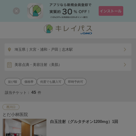
埼玉県｜大宮・浦和・戸田｜志木駅
美容点滴・美容注射（美肌）
価格帯
何度でも購入可
即時予約可
45
該当チケット：
件
西川口
とだ小林医院
白玉注射（グルタチオン1200mg）1回