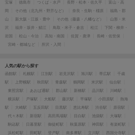
宝塚
徳島市
つくば・水戸
長野・松本・佐久平
富山・高
岡
その他（北九州・野芥など）
奈良・生駒・橿原
福島・郡
山
新大阪・江坂・豊中
その他（藤森・八幡など）
山形・米
沢
福井・坂井・鯖江
鳥取・米子・倉吉
松江
下関・柳井・
岩国
松山・今治
高知・南国
佐賀・唐津
長崎・佐世保
宮崎・都城など
所沢・入間
人気の駅から探す
函館駅
札幌駅
江別駅
岩見沢駅
旭川駅
帯広駅
千歳
駅
上野幌駅
秋田駅
青森駅
鶴岡駅
米沢駅
仙台駅
東照宮駅
あおば通駅
郡山駅
新橋駅
品川駅
川崎駅
横浜駅
戸塚駅
大船駅
藤沢駅
平塚駅
小田原駅
熱海
駅
大崎駅
五反田駅
目黒駅
恵比寿駅
渋谷駅
原宿駅
代々木駅
新宿駅
高田馬場駅
目白駅
池袋駅
大塚駅
駒込駅
日暮里駅
御徒町駅
秋葉原駅
神田駅
有楽町駅
浜松町駅
田町駅
登戸駅
南多摩駅
立川駅
西国分寺駅