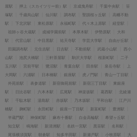
屋駅
押上（スカイツリー前）駅
京成曳舟駅
千葉中央駅
笹
塚駅
千歳烏山駅
仙川駅
調布駅
聖蹟桜ヶ丘駅
高幡不動
駅
下北沢駅
東松原駅
永福町駅
代々木上原駅
経堂駅
祖師ヶ谷大蔵駅
成城学園前駅
本厚木駅
伊勢原駅
大和
駅
代官山駅
中目黒駅
祐天寺駅
学芸大学駅
自由が丘駅
田園調布駅
元住吉駅
日吉駅
不動前駅
武蔵小山駅
西小
山駅
池尻大橋駅
三軒茶屋駅
駒沢大学駅
桜新町駅
二子
玉川駅
宮前平駅
鷺沼駅
青葉台駅
田奈駅
泉岳寺駅
上
大岡駅
六浦駅
日本橋駅
銀座駅
虎ノ門駅
青山一丁目駅
外苑前駅
表参道駅
新宿御苑前駅
新宿三丁目駅
東銀座
駅
日比谷駅
六本木駅
広尾駅
神楽坂駅
葛西駅
北綾瀬
駅
千駄木駅
湯島駅
赤坂駅
乃木坂駅
平和台駅
江戸川
橋駅
麹町駅
永田町駅
銀座一丁目駅
新富町駅
豊洲駅
半蔵門駅
神保町駅
麻布十番駅
白金高輪駅
希望ヶ丘駅
知立駅
鳴海駅
新清洲駅
名鉄一宮駅
黒笹駅
名和駅
尾張横須賀駅
朝倉駅
知多半田駅
新瀬戸駅
小牧原駅
大