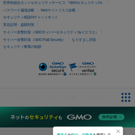
疲労回復・健康
世界初総合ネットセキュリティサービス「GMOセキュリティ24」
オリジオ
ミラノリピール
サーマジェン
リバースピール
パスワード漏洩診断
Webサイトリスク診断
プラセンタ注射
にんにく注射
オンダリフト
ジュベルック
ルビーフラクショナル
セキュリティ相談AIチャットボット
実在証明・盗聴対策
医療脱毛
サイバー攻撃対策（GMOサイバーセキュリティ byイエラエ）
医療脱毛（VIO）
医療脱毛
サイバー攻撃対策（GMO Flatt Security）
なりすまし対策
セキュリティ事業の軌跡
その他
二重埋没
アートメイク
ガミースマイル治療
オフィスホワイト
ニング
ピアス穴あけ
無料診断