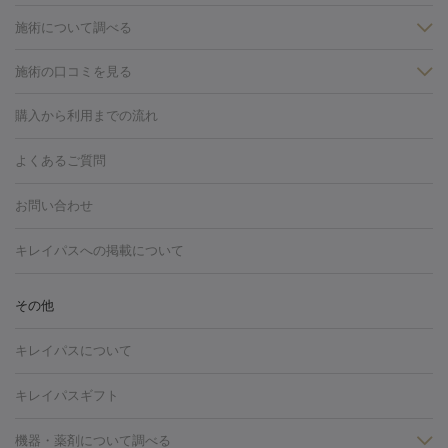
施術について調べる
施術の口コミを見る
美白
白玉点滴・白玉注射
高濃度ビタミンC点滴
美容内服
フォトフェイシャルM22
フラクショナルレーザー
レーザートーニ
購入から利用までの流れ
ング
ケミカルピーリング
プラセンタ注射
イオン導入
しみ・そばかす・肝斑
よくあるご質問
HIFU（ハイフ）
白玉点滴・白玉注射
高濃度ビタミンC点滴
フォトフェイシャル
レーザートーニング
ピコレーザートーニン
糸リフト
ボトックス
ボツリヌストキシン
エレクトロポレー
グ
フォトシルクプラス
美容内服
お問い合わせ
ション
ダーマペン
ピコフラクショナルレーザー
ピコレーザー
トーニング
ハイドラフェイシャル
マッサージピール
脂肪溶解
キレイパスへの掲載について
しわ・たるみ
注射
美容点滴・美容注射
フォトRF
PRP皮膚再生療法
脂肪
ヒアルロン酸注射
ボトックス注射
ボツリヌストキシン注射
水
冷却
医療脱毛（顔）
医療脱毛（全身）
医療脱毛（あし）
その他
光注射
PRP皮膚再生療法
RF治療（テノール）
スネコス注射
医療脱毛（VIO）
水光注射（ハリ・美肌）
レーザー治療（ハ
美容内服
キレイパスについて
リ・美肌）
光治療（フォトフェイシャルなど）
アートメイク
毛穴・ニキビ跡
BNLS
二重埋没
医療脱毛（背中）
医療脱毛（うで）
医療
キレイパスギフト
フラクショナルレーザー
ピコフラクショナルレーザー
ダーマペ
脱毛（脇）
にんにく注射
ピアス穴あけ
AGA
医療脱毛
ン
機器・薬剤について調べる
ハイドラフェイシャル
ベルベットスキン
ポテンツァ
美
（胸）
ほくろ・いぼ切除
レーザー治療（ほくろ・いぼ除去）