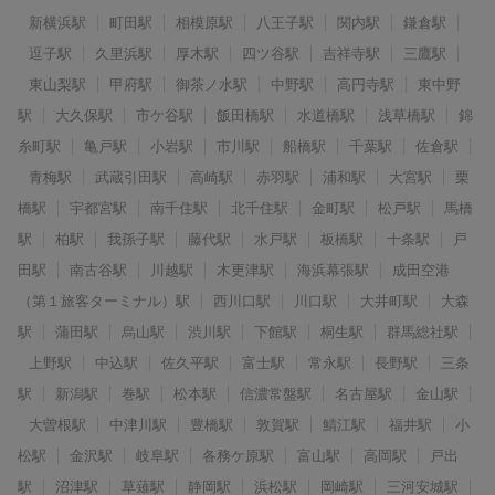
新横浜駅
町田駅
相模原駅
八王子駅
関内駅
鎌倉駅
逗子駅
久里浜駅
厚木駅
四ツ谷駅
吉祥寺駅
三鷹駅
東山梨駅
甲府駅
御茶ノ水駅
中野駅
高円寺駅
東中野
駅
大久保駅
市ケ谷駅
飯田橋駅
水道橋駅
浅草橋駅
錦
糸町駅
亀戸駅
小岩駅
市川駅
船橋駅
千葉駅
佐倉駅
青梅駅
武蔵引田駅
高崎駅
赤羽駅
浦和駅
大宮駅
栗
橋駅
宇都宮駅
南千住駅
北千住駅
金町駅
松戸駅
馬橋
駅
柏駅
我孫子駅
藤代駅
水戸駅
板橋駅
十条駅
戸
田駅
南古谷駅
川越駅
木更津駅
海浜幕張駅
成田空港
（第１旅客ターミナル）駅
西川口駅
川口駅
大井町駅
大森
駅
蒲田駅
烏山駅
渋川駅
下館駅
桐生駅
群馬総社駅
上野駅
中込駅
佐久平駅
富士駅
常永駅
長野駅
三条
駅
新潟駅
巻駅
松本駅
信濃常盤駅
名古屋駅
金山駅
大曽根駅
中津川駅
豊橋駅
敦賀駅
鯖江駅
福井駅
小
松駅
金沢駅
岐阜駅
各務ケ原駅
富山駅
高岡駅
戸出
駅
沼津駅
草薙駅
静岡駅
浜松駅
岡崎駅
三河安城駅