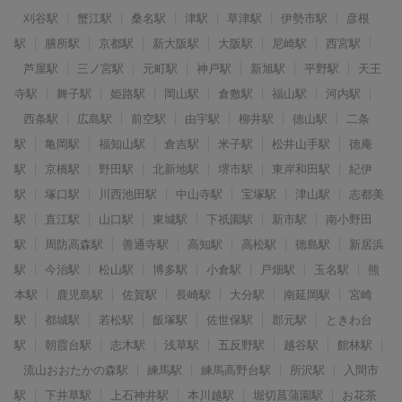
刈谷駅
蟹江駅
桑名駅
津駅
草津駅
伊勢市駅
彦根
駅
膳所駅
京都駅
新大阪駅
大阪駅
尼崎駅
西宮駅
芦屋駅
三ノ宮駅
元町駅
神戸駅
新旭駅
平野駅
天王
寺駅
舞子駅
姫路駅
岡山駅
倉敷駅
福山駅
河内駅
西条駅
広島駅
前空駅
由宇駅
柳井駅
徳山駅
二条
駅
亀岡駅
福知山駅
倉吉駅
米子駅
松井山手駅
徳庵
駅
京橋駅
野田駅
北新地駅
堺市駅
東岸和田駅
紀伊
駅
塚口駅
川西池田駅
中山寺駅
宝塚駅
津山駅
志都美
駅
直江駅
山口駅
東城駅
下祇園駅
新市駅
南小野田
駅
周防高森駅
善通寺駅
高知駅
高松駅
徳島駅
新居浜
駅
今治駅
松山駅
博多駅
小倉駅
戸畑駅
玉名駅
熊
本駅
鹿児島駅
佐賀駅
長崎駅
大分駅
南延岡駅
宮崎
駅
都城駅
若松駅
飯塚駅
佐世保駅
郡元駅
ときわ台
駅
朝霞台駅
志木駅
浅草駅
五反野駅
越谷駅
館林駅
流山おおたかの森駅
練馬駅
練馬高野台駅
所沢駅
入間市
駅
下井草駅
上石神井駅
本川越駅
堀切菖蒲園駅
お花茶