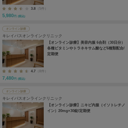
3.8
（5件）
5,980
円
(税込)
オンライン診療
キレイパスオンラインクリニック
【オンライン診療】美容内服 6合剤（30日分）
各種ビタミンやトラネキサム酸など6種類配合/
定期便
4.7
（8件）
7,480
円
(税込)
オンライン診療
キレイパスオンラインクリニック
【オンライン診療】ニキビ内服（イソトレチノ
イン）20mg×30錠/定期便