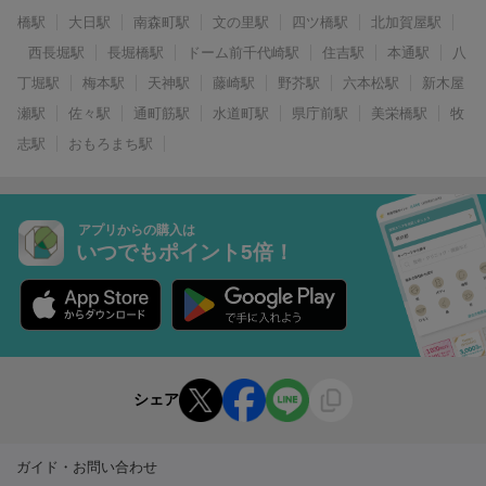
橋駅
大日駅
南森町駅
文の里駅
四ツ橋駅
北加賀屋駅
西長堀駅
長堀橋駅
ドーム前千代崎駅
住吉駅
本通駅
八
丁堀駅
梅本駅
天神駅
藤崎駅
野芥駅
六本松駅
新木屋
瀬駅
佐々駅
通町筋駅
水道町駅
県庁前駅
美栄橋駅
牧
志駅
おもろまち駅
アプリからの購入は
いつでもポイント5倍！
シェア
ガイド・お問い合わせ