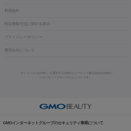
容内服
タトゥー除去
医療痩身
傷跡治療
医療脱毛（おなか）
疲
利用規約
薬剤
労回復点滴・疲労回復注射
くま治療
切開施術
デリケートゾー
リジェノックス
クレヴィエル
ファットインパクト
ヒアルロニ
ほくろ・いぼ
ンケア
ホワイトニング
わきが治療
カベリン
隆鼻術
医療
特定商取引法に関する表示
ダーゼ
サリチル酸マクロゴールピーリング
ボライト
幹細胞培
CO2レーザー
脱毛（お尻）
ショッピングリフト
ガミースマイル治療
レーザ
養上清液
プライバシーポリシー
ー治療（しみ・くすみ）
水光注射（しみ・くすみ）
RF治療
レ
小顔・フェイスライン
ーザー治療（毛穴・ニキビ跡）
涙袋ヒアルロン酸
顎ヒアルロン
機器
運営会社について
HIFU（ハイフ）
糸リフト
ショッピングリフト
酸
唇ヒアルロン酸注射
水光注射（毛穴・ニキビ跡）
鼻ヒアル
ルメッカ
プラズマシャワー
ウルトラセルQプラス
BBL光治
ロン酸注射
医療脱毛（うなじ）
ヒアルロン酸注射（豊胸）
レ
痩身・ダイエット
療
メディオスター
ジェネシス
ウルトラアクセント
ウルト
ーザー治療（黒ずみ）
医療脱毛（指）
ダイエット点滴・ ダイエ
脂肪溶解注射
BNLS・BNLS neo
カベリン
輪郭注射（MLM）
「キレイパス byGMO」を運営するGMOビューティー株式会社はGMOイ
ラフォーマー（ウルトラフォーマーⅢ）
サーマクール
イントラ
ンターネットグループのメンバーです。
ット注射
レーザーピーリング
レーザー治療（しみスポット照
脂肪冷却
セル
イントラジェン
QスイッチYAGレーザー
Qスイッチルビ
射）
ベルベットスキン
レーザー治療（赤み改善）
マイクロボ
ーレーザー
ヴァンキッシュ
ミラドライ
フォトRF
美肌
トックス（ボトックスリフト）
クリーニング
GLP-1
セラミッ
美容点滴
美容注射
ケミカルピーリング
マッサージピール
その他
ク治療
医療脱毛（ヒゲ）
ポテンツァ
トラネキサム酸
ジェ
イオン導入
エレクトロポレーション
レーザーピーリング
美
リードファインリフト
肩こり注射
ドラッグデリバリー（ポテン
ントルマックスプロ
イボ取り
シミ取り
シミ取り（皮膚科）
容内服
ツァ）
ハイドラジェントル
ルメッカ
ジェネシス
リジュラン
ラ
GMOインターネットグループのセキュリティ事業について
イムライト
Vビーム
シルファーム
スネコス
インモード