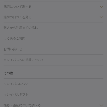
施術について調べる
施術の口コミを見る
美白
白玉点滴・白玉注射
高濃度ビタミンC点滴
美容内服
フォトフェイシャルM22
フラクショナルレーザー
レーザートーニ
購入から利用までの流れ
ング
ケミカルピーリング
プラセンタ注射
イオン導入
しみ・そばかす・肝斑
よくあるご質問
HIFU（ハイフ）
白玉点滴・白玉注射
高濃度ビタミンC点滴
フォトフェイシャル
レーザートーニング
ピコレーザートーニン
糸リフト
ボトックス
ボツリヌストキシン
エレクトロポレー
グ
フォトシルクプラス
美容内服
お問い合わせ
ション
ダーマペン
ピコフラクショナルレーザー
ピコレーザー
トーニング
ハイドラフェイシャル
マッサージピール
脂肪溶解
キレイパスへの掲載について
しわ・たるみ
注射
美容点滴・美容注射
フォトRF
PRP皮膚再生療法
脂肪
ヒアルロン酸注射
ボトックス注射
ボツリヌストキシン注射
水
冷却
医療脱毛（顔）
医療脱毛（全身）
医療脱毛（あし）
その他
光注射
PRP皮膚再生療法
RF治療（テノール）
スネコス注射
医療脱毛（VIO）
水光注射（ハリ・美肌）
レーザー治療（ハ
美容内服
キレイパスについて
リ・美肌）
光治療（フォトフェイシャルなど）
アートメイク
毛穴・ニキビ跡
BNLS
二重埋没
医療脱毛（背中）
医療脱毛（うで）
医療
キレイパスギフト
フラクショナルレーザー
ピコフラクショナルレーザー
ダーマペ
脱毛（脇）
にんにく注射
ピアス穴あけ
AGA
医療脱毛
ン
機器・薬剤について調べる
ハイドラフェイシャル
ベルベットスキン
ポテンツァ
美
（胸）
ほくろ・いぼ切除
レーザー治療（ほくろ・いぼ除去）