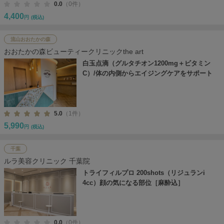
0.0
（0件）
4,400
円
(税込)
流山おおたかの森
おおたかの森ビューティークリニックthe art
白玉点滴（グルタチオン1200mg＋ビタミン
C）/体の内側からエイジングケアをサポート
5.0
（1件）
5,990
円
(税込)
千葉
ルラ美容クリニック 千葉院
トライフィルプロ 200shots（リジュランi
4cc）顔の気になる部位［麻酔込］
0.0
（0件）