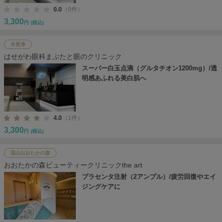
0.0
（0件）
3,300
円
(税込)
木更津
はせがわ眼科まぶたと眼のクリニック
スーパー白玉点滴（グルタチオン1200mg）/透
明感あふれる美白肌へ
4.0
（1件）
3,300
円
(税込)
流山おおたかの森
おおたかの森ビューティークリニックthe art
プラセンタ注射（2アンプル）/疲労回復やエイ
ジングケアに