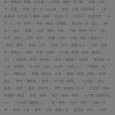
座・有楽町・新橋・日本橋
心斎橋・難波・四ツ橋
赤坂・六本
木・広尾
新宿・代々木・大久保
池袋・大塚・高田馬場
上野・
秋葉原・北千住
横浜・関内
自由が丘・二子玉川・学芸大学
神
戸・三ノ宮・岡本
大阪・梅田・淀屋橋
名古屋・栄・金山
博
多
仙台
那覇
大宮・浦和・戸田
千葉・船橋・市川
柏・
松戸・流山
天神・薬院
札幌・大通
広島・福山・尾道など
秋田・横手
青森・八戸
高崎・渋川・前橋 など
川崎・宮前
平・青葉台
西宮・芦屋・尼崎
その他（豊洲・赤羽・練馬な
ど）
恵比寿・目黒・中目黒
品川・浜松町・五反田
飯田橋・市
ヶ谷・永田町
その他（大和・上大岡・六浦など）
宇都宮・烏
山
和歌山市
川越・南古谷・久喜
彦根・草津・高島
京都・
烏丸
熊本・通町筋
金沢
その他（姫路）
その他
岡山・
倉敷
高松
桑名・四日市
中野・吉祥寺・立川
下北沢・成城
学園前・町田
浜松・静岡
藤沢・鎌倉・厚木
その他（我孫子な
ど）
その他（函館など）
津・伊勢
大分・別府
山梨・甲
府
新潟・三条
岐阜・大垣・各務ヶ原
鹿児島・郡元
川西・