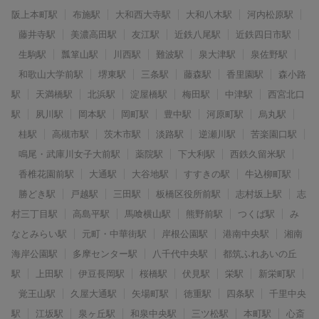
阪上本町駅
布施駅
大和西大寺駅
大和八木駅
河内松原駅
藤井寺駅
美濃高田駅
友江駅
近鉄八尾駅
近鉄四日市駅
生駒駅
瓢箪山駅
川西駅
難波駅
泉大津駅
泉佐野駅
和歌山大学前駅
堺東駅
三条駅
藤森駅
香里園駅
森小路
駅
天満橋駅
北浜駅
淀屋橋駅
梅田駅
中津駅
西宮北口
駅
夙川駅
岡本駅
岡町駅
豊中駅
河原町駅
烏丸駅
桂駅
高槻市駅
茨木市駅
淡路駅
逆瀬川駅
苦楽園口駅
鳴尾・武庫川女子大前駅
薬院駅
下大利駅
西鉄久留米駅
香椎花園前駅
大通駅
大谷地駅
すすきの駅
牛込柳町駅
勝どき駅
戸越駅
三田駅
板橋区役所前駅
志村坂上駅
志
村三丁目駅
高島平駅
馬喰横山駅
熊野前駅
つくば駅
み
なとみらい駅
元町・中華街駅
岸根公園駅
港南中央駅
湘南
海岸公園駅
多摩センター駅
八千代中央駅
都筑ふれあいの丘
駅
上田駅
伊豆長岡駅
桜橋駅
伏見駅
栄駅
新栄町駅
覚王山駅
久屋大通駅
矢場町駅
徳重駅
四条駅
千里中央
駅
江坂駅
泉ヶ丘駅
和泉中央駅
三ツ松駅
本町駅
心斎