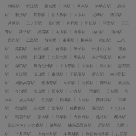
刈谷駅
蟹江駅
桑名駅
津駅
草津駅
伊勢市駅
彦根
駅
膳所駅
京都駅
新大阪駅
大阪駅
尼崎駅
西宮駅
芦屋駅
三ノ宮駅
元町駅
神戸駅
新旭駅
平野駅
天王
寺駅
舞子駅
姫路駅
岡山駅
倉敷駅
福山駅
河内駅
西条駅
広島駅
前空駅
由宇駅
柳井駅
徳山駅
二条
駅
亀岡駅
福知山駅
倉吉駅
米子駅
松井山手駅
徳庵
駅
京橋駅
野田駅
北新地駅
堺市駅
東岸和田駅
紀伊
駅
塚口駅
川西池田駅
中山寺駅
宝塚駅
津山駅
志都美
駅
直江駅
山口駅
東城駅
下祇園駅
新市駅
南小野田
駅
周防高森駅
善通寺駅
高知駅
高松駅
徳島駅
新居浜
駅
今治駅
松山駅
博多駅
小倉駅
戸畑駅
玉名駅
熊
本駅
鹿児島駅
佐賀駅
長崎駅
大分駅
南延岡駅
宮崎
駅
都城駅
若松駅
飯塚駅
佐世保駅
郡元駅
ときわ台
駅
朝霞台駅
志木駅
浅草駅
五反野駅
越谷駅
館林駅
流山おおたかの森駅
練馬駅
練馬高野台駅
所沢駅
入間市
駅
下井草駅
上石神井駅
本川越駅
堀切菖蒲園駅
お花茶