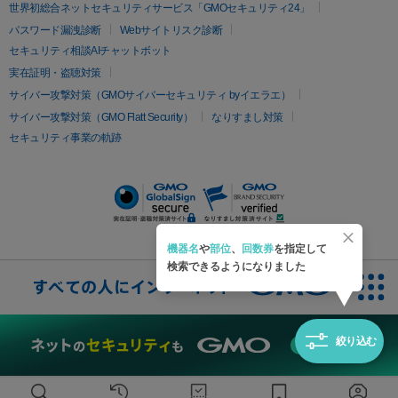
疲労回復・健康
世界初総合ネットセキュリティサービス「GMOセキュリティ24」
オリジオ
ミラノリピール
サーマジェン
リバースピール
パスワード漏洩診断
Webサイトリスク診断
プラセンタ注射
にんにく注射
オンダリフト
ジュベルック
ルビーフラクショナル
セキュリティ相談AIチャットボット
実在証明・盗聴対策
医療脱毛
サイバー攻撃対策（GMOサイバーセキュリティ byイエラエ）
医療脱毛（VIO）
医療脱毛
サイバー攻撃対策（GMO Flatt Security）
なりすまし対策
セキュリティ事業の軌跡
その他
二重埋没
アートメイク
ガミースマイル治療
オフィスホワイト
ニング
ピアス穴あけ
機器名
や
部位
、
回数券
を指定して
検索できるようになりました
絞り込む
無料診断