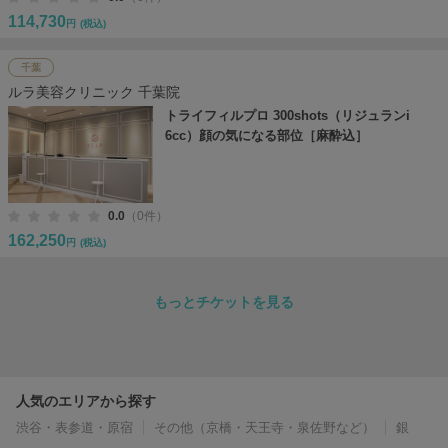
114,730
円
(税込)
千葉
ルラ美容クリニック 千葉院
トライフィルプロ 300shots（リジュランi
6cc）顔の気になる部位［麻酔込］
0.0
（0件）
162,250
円
(税込)
もっとチケットを見る
人気のエリアから探す
渋谷・表参道・原宿
その他（京橋・天王寺・泉佐野など）
銀