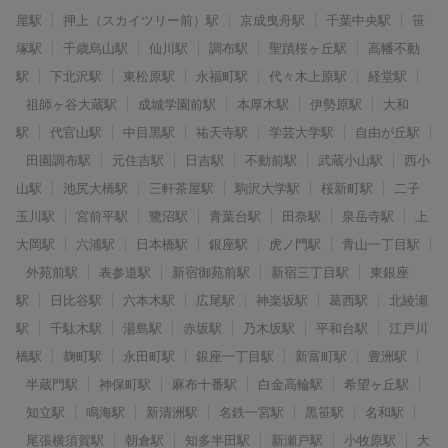
屋駅
押上（スカイツリー前）駅
京成曳舟駅
千葉中央駅
笹
塚駅
千歳烏山駅
仙川駅
調布駅
聖蹟桜ヶ丘駅
高幡不動
駅
下北沢駅
東松原駅
永福町駅
代々木上原駅
経堂駅
祖師ヶ谷大蔵駅
成城学園前駅
本厚木駅
伊勢原駅
大和
駅
代官山駅
中目黒駅
祐天寺駅
学芸大学駅
自由が丘駅
田園調布駅
元住吉駅
日吉駅
不動前駅
武蔵小山駅
西小
山駅
池尻大橋駅
三軒茶屋駅
駒沢大学駅
桜新町駅
二子
玉川駅
宮前平駅
鷺沼駅
青葉台駅
田奈駅
泉岳寺駅
上
大岡駅
六浦駅
日本橋駅
銀座駅
虎ノ門駅
青山一丁目駅
外苑前駅
表参道駅
新宿御苑前駅
新宿三丁目駅
東銀座
駅
日比谷駅
六本木駅
広尾駅
神楽坂駅
葛西駅
北綾瀬
駅
千駄木駅
湯島駅
赤坂駅
乃木坂駅
平和台駅
江戸川
橋駅
麹町駅
永田町駅
銀座一丁目駅
新富町駅
豊洲駅
半蔵門駅
神保町駅
麻布十番駅
白金高輪駅
希望ヶ丘駅
知立駅
鳴海駅
新清洲駅
名鉄一宮駅
黒笹駅
名和駅
尾張横須賀駅
朝倉駅
知多半田駅
新瀬戸駅
小牧原駅
大