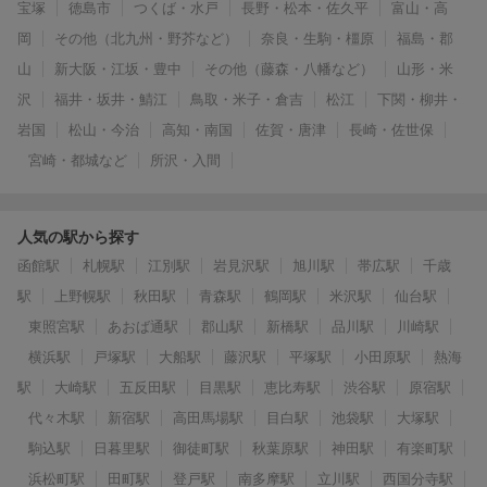
宝塚
徳島市
つくば・水戸
長野・松本・佐久平
富山・高
岡
その他（北九州・野芥など）
奈良・生駒・橿原
福島・郡
山
新大阪・江坂・豊中
その他（藤森・八幡など）
山形・米
沢
福井・坂井・鯖江
鳥取・米子・倉吉
松江
下関・柳井・
岩国
松山・今治
高知・南国
佐賀・唐津
長崎・佐世保
宮崎・都城など
所沢・入間
人気の駅から探す
函館駅
札幌駅
江別駅
岩見沢駅
旭川駅
帯広駅
千歳
駅
上野幌駅
秋田駅
青森駅
鶴岡駅
米沢駅
仙台駅
東照宮駅
あおば通駅
郡山駅
新橋駅
品川駅
川崎駅
横浜駅
戸塚駅
大船駅
藤沢駅
平塚駅
小田原駅
熱海
駅
大崎駅
五反田駅
目黒駅
恵比寿駅
渋谷駅
原宿駅
代々木駅
新宿駅
高田馬場駅
目白駅
池袋駅
大塚駅
駒込駅
日暮里駅
御徒町駅
秋葉原駅
神田駅
有楽町駅
浜松町駅
田町駅
登戸駅
南多摩駅
立川駅
西国分寺駅