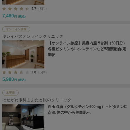
4.7
（8件）
7,480
円
(税込)
オンライン診療
キレイパスオンラインクリニック
【オンライン診療】美容内服 5合剤（30日分）
各種ビタミンやL-システインなど5種類配合/定
期便
3.8
（5件）
5,980
円
(税込)
木更津
はせがわ眼科まぶたと眼のクリニック
白玉点滴（グルタチオン600mg）＋ビタミンC
点滴/体の中から美白肌へ