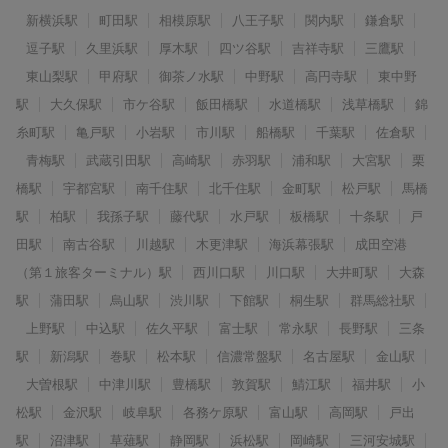
新横浜駅
町田駅
相模原駅
八王子駅
関内駅
鎌倉駅
逗子駅
久里浜駅
厚木駅
四ツ谷駅
吉祥寺駅
三鷹駅
東山梨駅
甲府駅
御茶ノ水駅
中野駅
高円寺駅
東中野
駅
大久保駅
市ケ谷駅
飯田橋駅
水道橋駅
浅草橋駅
錦
糸町駅
亀戸駅
小岩駅
市川駅
船橋駅
千葉駅
佐倉駅
青梅駅
武蔵引田駅
高崎駅
赤羽駅
浦和駅
大宮駅
栗
橋駅
宇都宮駅
南千住駅
北千住駅
金町駅
松戸駅
馬橋
駅
柏駅
我孫子駅
藤代駅
水戸駅
板橋駅
十条駅
戸
田駅
南古谷駅
川越駅
木更津駅
海浜幕張駅
成田空港
（第１旅客ターミナル）駅
西川口駅
川口駅
大井町駅
大森
駅
蒲田駅
烏山駅
渋川駅
下館駅
桐生駅
群馬総社駅
上野駅
中込駅
佐久平駅
富士駅
常永駅
長野駅
三条
駅
新潟駅
巻駅
松本駅
信濃常盤駅
名古屋駅
金山駅
大曽根駅
中津川駅
豊橋駅
敦賀駅
鯖江駅
福井駅
小
松駅
金沢駅
岐阜駅
各務ケ原駅
富山駅
高岡駅
戸出
駅
沼津駅
草薙駅
静岡駅
浜松駅
岡崎駅
三河安城駅