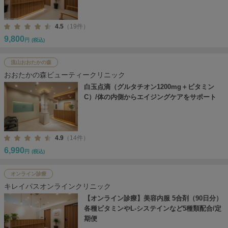
4.5
（19件）
9,800
円
(税込)
流山おおたかの森
おおたかの森ビューティークリニック
白玉点滴（グルタチオン1200mg＋ビタミン
C）/体の内側からエイジングケアをサポート
4.9
（14件）
6,990
円
(税込)
オンライン診療
キレイパスオンラインクリニック
【オンライン診療】美容内服 5合剤（90日分）
各種ビタミンやL-システインなど5種類配合/定
期便