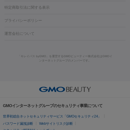
リジェノックス
クレヴィエル
ファットインパクト
ヒアルロニ
ほくろ・いぼ
ンケア
ホワイトニング
わきが治療
カベリン
隆鼻術
医療
特定商取引法に関する表示
ダーゼ
サリチル酸マクロゴールピーリング
ボライト
幹細胞培
CO2レーザー
脱毛（お尻）
ショッピングリフト
ガミースマイル治療
レーザ
養上清液
プライバシーポリシー
ー治療（しみ・くすみ）
水光注射（しみ・くすみ）
RF治療
レ
小顔・フェイスライン
ーザー治療（毛穴・ニキビ跡）
涙袋ヒアルロン酸
顎ヒアルロン
機器
運営会社について
HIFU（ハイフ）
糸リフト
ショッピングリフト
酸
唇ヒアルロン酸注射
水光注射（毛穴・ニキビ跡）
鼻ヒアル
ルメッカ
プラズマシャワー
ウルトラセルQプラス
BBL光治
ロン酸注射
医療脱毛（うなじ）
ヒアルロン酸注射（豊胸）
レ
痩身・ダイエット
療
メディオスター
ジェネシス
ウルトラアクセント
ウルト
ーザー治療（黒ずみ）
医療脱毛（指）
ダイエット点滴・ ダイエ
脂肪溶解注射
BNLS・BNLS neo
カベリン
輪郭注射（MLM）
「キレイパス byGMO」を運営するGMOビューティー株式会社はGMOイ
ラフォーマー（ウルトラフォーマーⅢ）
サーマクール
イントラ
ンターネットグループのメンバーです。
ット注射
レーザーピーリング
レーザー治療（しみスポット照
脂肪冷却
セル
イントラジェン
QスイッチYAGレーザー
Qスイッチルビ
射）
ベルベットスキン
レーザー治療（赤み改善）
マイクロボ
ーレーザー
ヴァンキッシュ
ミラドライ
フォトRF
美肌
トックス（ボトックスリフト）
クリーニング
GLP-1
セラミッ
美容点滴
美容注射
ケミカルピーリング
マッサージピール
その他
ク治療
医療脱毛（ヒゲ）
ポテンツァ
トラネキサム酸
ジェ
イオン導入
エレクトロポレーション
レーザーピーリング
美
リードファインリフト
肩こり注射
ドラッグデリバリー（ポテン
ントルマックスプロ
イボ取り
シミ取り
シミ取り（皮膚科）
容内服
ツァ）
ハイドラジェントル
ルメッカ
ジェネシス
リジュラン
ラ
GMOインターネットグループのセキュリティ事業について
イムライト
Vビーム
シルファーム
スネコス
インモード
疲労回復・健康
世界初総合ネットセキュリティサービス「GMOセキュリティ24」
オリジオ
ミラノリピール
サーマジェン
リバースピール
パスワード漏洩診断
Webサイトリスク診断
プラセンタ注射
にんにく注射
オンダリフト
ジュベルック
ルビーフラクショナル