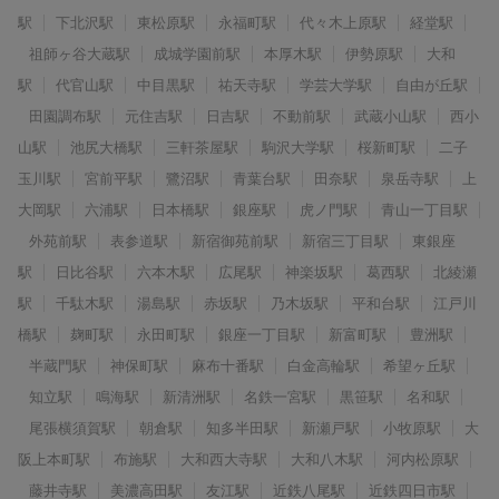
駅
下北沢駅
東松原駅
永福町駅
代々木上原駅
経堂駅
祖師ヶ谷大蔵駅
成城学園前駅
本厚木駅
伊勢原駅
大和
駅
代官山駅
中目黒駅
祐天寺駅
学芸大学駅
自由が丘駅
田園調布駅
元住吉駅
日吉駅
不動前駅
武蔵小山駅
西小
山駅
池尻大橋駅
三軒茶屋駅
駒沢大学駅
桜新町駅
二子
玉川駅
宮前平駅
鷺沼駅
青葉台駅
田奈駅
泉岳寺駅
上
大岡駅
六浦駅
日本橋駅
銀座駅
虎ノ門駅
青山一丁目駅
外苑前駅
表参道駅
新宿御苑前駅
新宿三丁目駅
東銀座
駅
日比谷駅
六本木駅
広尾駅
神楽坂駅
葛西駅
北綾瀬
駅
千駄木駅
湯島駅
赤坂駅
乃木坂駅
平和台駅
江戸川
橋駅
麹町駅
永田町駅
銀座一丁目駅
新富町駅
豊洲駅
半蔵門駅
神保町駅
麻布十番駅
白金高輪駅
希望ヶ丘駅
知立駅
鳴海駅
新清洲駅
名鉄一宮駅
黒笹駅
名和駅
尾張横須賀駅
朝倉駅
知多半田駅
新瀬戸駅
小牧原駅
大
阪上本町駅
布施駅
大和西大寺駅
大和八木駅
河内松原駅
藤井寺駅
美濃高田駅
友江駅
近鉄八尾駅
近鉄四日市駅