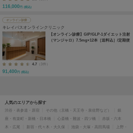
116,000
円
(税込)
オンライン診療
キレイパスオンラインクリニック
【オンライン診療】GIP/GLP-1ダイエット注射
（マンジャロ）7.5mg×12本［送料込］/定期便
4.7
（3件）
91,400
円
(税込)
人気のエリアから探す
渋谷・表参道・原宿
その他（京橋・天王寺・泉佐野など）
銀
座・有楽町・新橋・日本橋
心斎橋・難波・四ツ橋
赤坂・六本
木・広尾
新宿・代々木・大久保
池袋・大塚・高田馬場
上野・