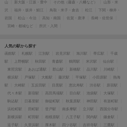
山
新大阪・江坂・豊中
その他（藤森・八幡など）
山形・米
沢
福井・坂井・鯖江
鳥取・米子・倉吉
松江
下関・柳井・
岩国
松山・今治
高知・南国
佐賀・唐津
長崎・佐世保
宮崎・都城など
所沢・入間
人気の駅から探す
函館駅
札幌駅
江別駅
岩見沢駅
旭川駅
帯広駅
千歳
駅
上野幌駅
秋田駅
青森駅
鶴岡駅
米沢駅
仙台駅
東照宮駅
あおば通駅
郡山駅
新橋駅
品川駅
川崎駅
横浜駅
戸塚駅
大船駅
藤沢駅
平塚駅
小田原駅
熱海
駅
大崎駅
五反田駅
目黒駅
恵比寿駅
渋谷駅
原宿駅
代々木駅
新宿駅
高田馬場駅
目白駅
池袋駅
大塚駅
駒込駅
日暮里駅
御徒町駅
秋葉原駅
神田駅
有楽町駅
浜松町駅
田町駅
登戸駅
南多摩駅
立川駅
西国分寺駅
新横浜駅
町田駅
相模原駅
八王子駅
関内駅
鎌倉駅
逗子駅
久里浜駅
厚木駅
四ツ谷駅
吉祥寺駅
三鷹駅