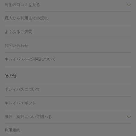
施術の口コミを見る
美白
白玉点滴・白玉注射
高濃度ビタミンC点滴
美容内服
フォトフェイシャルM22
フラクショナルレーザー
レーザートーニ
購入から利用までの流れ
ング
ケミカルピーリング
プラセンタ注射
イオン導入
しみ・そばかす・肝斑
よくあるご質問
HIFU（ハイフ）
白玉点滴・白玉注射
高濃度ビタミンC点滴
フォトフェイシャル
レーザートーニング
ピコレーザートーニン
糸リフト
ボトックス
ボツリヌストキシン
エレクトロポレー
グ
フォトシルクプラス
美容内服
お問い合わせ
ション
ダーマペン
ピコフラクショナルレーザー
ピコレーザー
トーニング
ハイドラフェイシャル
マッサージピール
脂肪溶解
キレイパスへの掲載について
しわ・たるみ
注射
美容点滴・美容注射
フォトRF
PRP皮膚再生療法
脂肪
ヒアルロン酸注射
ボトックス注射
ボツリヌストキシン注射
水
冷却
医療脱毛（顔）
医療脱毛（全身）
医療脱毛（あし）
その他
光注射
PRP皮膚再生療法
RF治療（テノール）
スネコス注射
医療脱毛（VIO）
水光注射（ハリ・美肌）
レーザー治療（ハ
美容内服
キレイパスについて
リ・美肌）
光治療（フォトフェイシャルなど）
アートメイク
毛穴・ニキビ跡
BNLS
二重埋没
医療脱毛（背中）
医療脱毛（うで）
医療
キレイパスギフト
フラクショナルレーザー
ピコフラクショナルレーザー
ダーマペ
脱毛（脇）
にんにく注射
ピアス穴あけ
AGA
医療脱毛
ン
機器・薬剤について調べる
ハイドラフェイシャル
ベルベットスキン
ポテンツァ
美
（胸）
ほくろ・いぼ切除
レーザー治療（ほくろ・いぼ除去）
容内服
タトゥー除去
医療痩身
傷跡治療
医療脱毛（おなか）
疲
利用規約
薬剤
労回復点滴・疲労回復注射
くま治療
切開施術
デリケートゾー