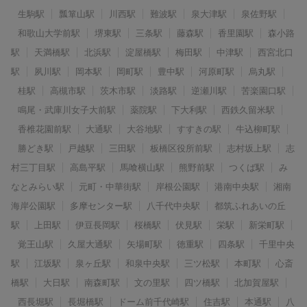
生駒駅
瓢箪山駅
川西駅
難波駅
泉大津駅
泉佐野駅
和歌山大学前駅
堺東駅
三条駅
藤森駅
香里園駅
森小路
駅
天満橋駅
北浜駅
淀屋橋駅
梅田駅
中津駅
西宮北口
駅
夙川駅
岡本駅
岡町駅
豊中駅
河原町駅
烏丸駅
桂駅
高槻市駅
茨木市駅
淡路駅
逆瀬川駅
苦楽園口駅
鳴尾・武庫川女子大前駅
薬院駅
下大利駅
西鉄久留米駅
香椎花園前駅
大通駅
大谷地駅
すすきの駅
牛込柳町駅
勝どき駅
戸越駅
三田駅
板橋区役所前駅
志村坂上駅
志
村三丁目駅
高島平駅
馬喰横山駅
熊野前駅
つくば駅
み
なとみらい駅
元町・中華街駅
岸根公園駅
港南中央駅
湘南
海岸公園駅
多摩センター駅
八千代中央駅
都筑ふれあいの丘
駅
上田駅
伊豆長岡駅
桜橋駅
伏見駅
栄駅
新栄町駅
覚王山駅
久屋大通駅
矢場町駅
徳重駅
四条駅
千里中央
駅
江坂駅
泉ヶ丘駅
和泉中央駅
三ツ松駅
本町駅
心斎
橋駅
大日駅
南森町駅
文の里駅
四ツ橋駅
北加賀屋駅
西長堀駅
長堀橋駅
ドーム前千代崎駅
住吉駅
本通駅
八