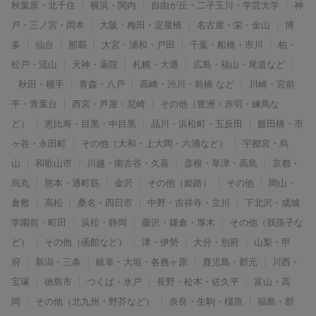
秋葉原・北千住
横浜・関内
自由が丘・二子玉川・学芸大学
神
戸・三ノ宮・岡本
大阪・梅田・淀屋橋
名古屋・栄・金山
博
多
仙台
那覇
大宮・浦和・戸田
千葉・船橋・市川
柏・
松戸・流山
天神・薬院
札幌・大通
広島・福山・尾道など
秋田・横手
青森・八戸
高崎・渋川・前橋 など
川崎・宮前
平・青葉台
西宮・芦屋・尼崎
その他（豊洲・赤羽・練馬な
ど）
恵比寿・目黒・中目黒
品川・浜松町・五反田
飯田橋・市
ヶ谷・永田町
その他（大和・上大岡・六浦など）
宇都宮・烏
山
和歌山市
川越・南古谷・久喜
彦根・草津・高島
京都・
烏丸
熊本・通町筋
金沢
その他（姫路）
その他
岡山・
倉敷
高松
桑名・四日市
中野・吉祥寺・立川
下北沢・成城
学園前・町田
浜松・静岡
藤沢・鎌倉・厚木
その他（我孫子な
ど）
その他（函館など）
津・伊勢
大分・別府
山梨・甲
府
新潟・三条
岐阜・大垣・各務ヶ原
鹿児島・郡元
川西・
宝塚
徳島市
つくば・水戸
長野・松本・佐久平
富山・高
岡
その他（北九州・野芥など）
奈良・生駒・橿原
福島・郡