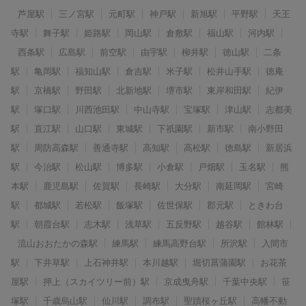
芦屋駅
三ノ宮駅
元町駅
神戸駅
新旭駅
平野駅
天王
寺駅
舞子駅
姫路駅
岡山駅
倉敷駅
福山駅
河内駅
西条駅
広島駅
前空駅
由宇駅
柳井駅
徳山駅
二条
駅
亀岡駅
福知山駅
倉吉駅
米子駅
松井山手駅
徳庵
駅
京橋駅
野田駅
北新地駅
堺市駅
東岸和田駅
紀伊
駅
塚口駅
川西池田駅
中山寺駅
宝塚駅
津山駅
志都美
駅
直江駅
山口駅
東城駅
下祇園駅
新市駅
南小野田
駅
周防高森駅
善通寺駅
高知駅
高松駅
徳島駅
新居浜
駅
今治駅
松山駅
博多駅
小倉駅
戸畑駅
玉名駅
熊
本駅
鹿児島駅
佐賀駅
長崎駅
大分駅
南延岡駅
宮崎
駅
都城駅
若松駅
飯塚駅
佐世保駅
郡元駅
ときわ台
駅
朝霞台駅
志木駅
浅草駅
五反野駅
越谷駅
館林駅
流山おおたかの森駅
練馬駅
練馬高野台駅
所沢駅
入間市
駅
下井草駅
上石神井駅
本川越駅
堀切菖蒲園駅
お花茶
屋駅
押上（スカイツリー前）駅
京成曳舟駅
千葉中央駅
笹
塚駅
千歳烏山駅
仙川駅
調布駅
聖蹟桜ヶ丘駅
高幡不動