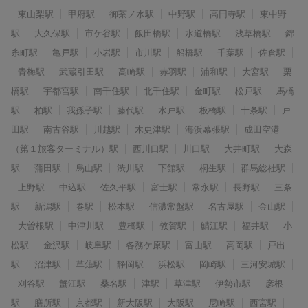
東山梨駅
甲府駅
御茶ノ水駅
中野駅
高円寺駅
東中野
駅
大久保駅
市ケ谷駅
飯田橋駅
水道橋駅
浅草橋駅
錦
糸町駅
亀戸駅
小岩駅
市川駅
船橋駅
千葉駅
佐倉駅
青梅駅
武蔵引田駅
高崎駅
赤羽駅
浦和駅
大宮駅
栗
橋駅
宇都宮駅
南千住駅
北千住駅
金町駅
松戸駅
馬橋
駅
柏駅
我孫子駅
藤代駅
水戸駅
板橋駅
十条駅
戸
田駅
南古谷駅
川越駅
木更津駅
海浜幕張駅
成田空港
（第１旅客ターミナル）駅
西川口駅
川口駅
大井町駅
大森
駅
蒲田駅
烏山駅
渋川駅
下館駅
桐生駅
群馬総社駅
上野駅
中込駅
佐久平駅
富士駅
常永駅
長野駅
三条
駅
新潟駅
巻駅
松本駅
信濃常盤駅
名古屋駅
金山駅
大曽根駅
中津川駅
豊橋駅
敦賀駅
鯖江駅
福井駅
小
松駅
金沢駅
岐阜駅
各務ケ原駅
富山駅
高岡駅
戸出
駅
沼津駅
草薙駅
静岡駅
浜松駅
岡崎駅
三河安城駅
刈谷駅
蟹江駅
桑名駅
津駅
草津駅
伊勢市駅
彦根
駅
膳所駅
京都駅
新大阪駅
大阪駅
尼崎駅
西宮駅