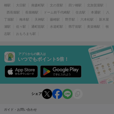
橋駅
大日駅
南森町駅
文の里駅
四ツ橋駅
北加賀屋駅
西長堀駅
長堀橋駅
ドーム前千代崎駅
住吉駅
本通駅
八
丁堀駅
梅本駅
天神駅
藤崎駅
野芥駅
六本松駅
新木屋
瀬駅
佐々駅
通町筋駅
水道町駅
県庁前駅
美栄橋駅
牧
志駅
おもろまち駅
アプリからの購入は
いつでもポイント5倍！
シェア
ガイド・お問い合わせ