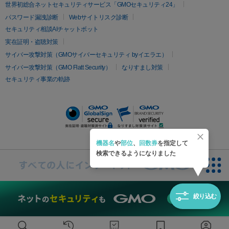
疲労回復・健康
世界初総合ネットセキュリティサービス「GMOセキュリティ24」
オリジオ
ミラノリピール
サーマジェン
リバースピール
パスワード漏洩診断
Webサイトリスク診断
プラセンタ注射
にんにく注射
オンダリフト
ジュベルック
ルビーフラクショナル
セキュリティ相談AIチャットボット
実在証明・盗聴対策
医療脱毛
サイバー攻撃対策（GMOサイバーセキュリティ byイエラエ）
医療脱毛（VIO）
医療脱毛
サイバー攻撃対策（GMO Flatt Security）
なりすまし対策
セキュリティ事業の軌跡
その他
二重埋没
アートメイク
ガミースマイル治療
オフィスホワイト
ニング
ピアス穴あけ
機器名
や
部位
、
回数券
を指定して
検索できるようになりました
絞り込む
無料診断