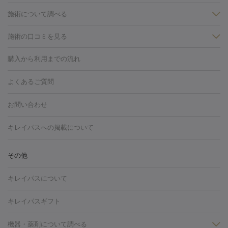
施術について調べる
施術の口コミを見る
美白
白玉点滴・白玉注射
高濃度ビタミンC点滴
美容内服
フォトフェイシャルM22
フラクショナルレーザー
レーザートーニ
購入から利用までの流れ
ング
ケミカルピーリング
プラセンタ注射
イオン導入
しみ・そばかす・肝斑
よくあるご質問
HIFU（ハイフ）
白玉点滴・白玉注射
高濃度ビタミンC点滴
フォトフェイシャル
レーザートーニング
ピコレーザートーニン
糸リフト
ボトックス
ボツリヌストキシン
エレクトロポレー
グ
フォトシルクプラス
美容内服
お問い合わせ
ション
ダーマペン
ピコフラクショナルレーザー
ピコレーザー
トーニング
ハイドラフェイシャル
マッサージピール
脂肪溶解
キレイパスへの掲載について
しわ・たるみ
注射
美容点滴・美容注射
フォトRF
PRP皮膚再生療法
脂肪
ヒアルロン酸注射
ボトックス注射
ボツリヌストキシン注射
水
冷却
医療脱毛（顔）
医療脱毛（全身）
医療脱毛（あし）
その他
光注射
PRP皮膚再生療法
RF治療（テノール）
スネコス注射
医療脱毛（VIO）
水光注射（ハリ・美肌）
レーザー治療（ハ
美容内服
キレイパスについて
リ・美肌）
光治療（フォトフェイシャルなど）
アートメイク
毛穴・ニキビ跡
BNLS
二重埋没
医療脱毛（背中）
医療脱毛（うで）
医療
キレイパスギフト
フラクショナルレーザー
ピコフラクショナルレーザー
ダーマペ
脱毛（脇）
にんにく注射
ピアス穴あけ
AGA
医療脱毛
ン
機器・薬剤について調べる
ハイドラフェイシャル
ベルベットスキン
ポテンツァ
美
（胸）
ほくろ・いぼ切除
レーザー治療（ほくろ・いぼ除去）