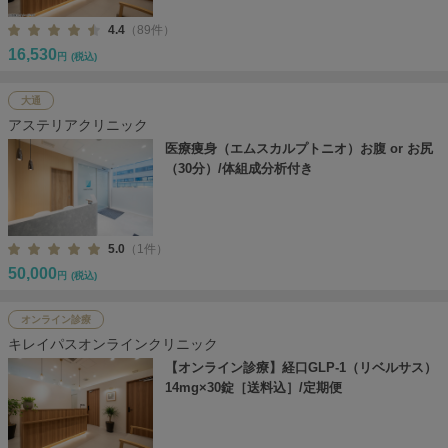
4.4
（89件）
16,530
円
(税込)
大通
アステリアクリニック
医療痩身（エムスカルプトニオ）お腹 or お尻
（30分）/体組成分析付き
5.0
（1件）
50,000
円
(税込)
オンライン診療
キレイパスオンラインクリニック
【オンライン診療】経口GLP-1（リベルサス）
14mg×30錠［送料込］/定期便