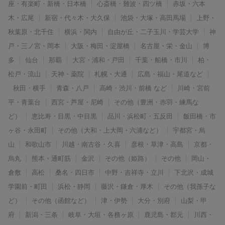
座・有楽町・新橋・日本橋
心斎橋・難波・四ツ橋
赤坂・六本
木・広尾
新宿・代々木・大久保
池袋・大塚・高田馬場
上野・
秋葉原・北千住
横浜・関内
自由が丘・二子玉川・学芸大学
神
戸・三ノ宮・岡本
大阪・梅田・淀屋橋
名古屋・栄・金山
博
多
仙台
那覇
大宮・浦和・戸田
千葉・船橋・市川
柏・
松戸・流山
天神・薬院
札幌・大通
広島・福山・尾道など
秋田・横手
青森・八戸
高崎・渋川・前橋 など
川崎・宮前
平・青葉台
西宮・芦屋・尼崎
その他（豊洲・赤羽・練馬な
ど）
恵比寿・目黒・中目黒
品川・浜松町・五反田
飯田橋・市
ヶ谷・永田町
その他（大和・上大岡・六浦など）
宇都宮・烏
山
和歌山市
川越・南古谷・久喜
彦根・草津・高島
京都・
烏丸
熊本・通町筋
金沢
その他（姫路）
その他
岡山・
倉敷
高松
桑名・四日市
中野・吉祥寺・立川
下北沢・成城
学園前・町田
浜松・静岡
藤沢・鎌倉・厚木
その他（我孫子な
ど）
その他（函館など）
津・伊勢
大分・別府
山梨・甲
府
新潟・三条
岐阜・大垣・各務ヶ原
鹿児島・郡元
川西・