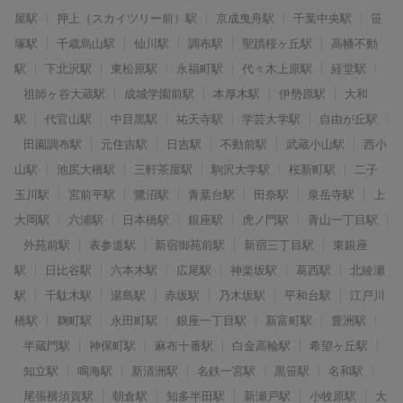
屋駅
押上（スカイツリー前）駅
京成曳舟駅
千葉中央駅
笹
塚駅
千歳烏山駅
仙川駅
調布駅
聖蹟桜ヶ丘駅
高幡不動
駅
下北沢駅
東松原駅
永福町駅
代々木上原駅
経堂駅
祖師ヶ谷大蔵駅
成城学園前駅
本厚木駅
伊勢原駅
大和
駅
代官山駅
中目黒駅
祐天寺駅
学芸大学駅
自由が丘駅
田園調布駅
元住吉駅
日吉駅
不動前駅
武蔵小山駅
西小
山駅
池尻大橋駅
三軒茶屋駅
駒沢大学駅
桜新町駅
二子
玉川駅
宮前平駅
鷺沼駅
青葉台駅
田奈駅
泉岳寺駅
上
大岡駅
六浦駅
日本橋駅
銀座駅
虎ノ門駅
青山一丁目駅
外苑前駅
表参道駅
新宿御苑前駅
新宿三丁目駅
東銀座
駅
日比谷駅
六本木駅
広尾駅
神楽坂駅
葛西駅
北綾瀬
駅
千駄木駅
湯島駅
赤坂駅
乃木坂駅
平和台駅
江戸川
橋駅
麹町駅
永田町駅
銀座一丁目駅
新富町駅
豊洲駅
半蔵門駅
神保町駅
麻布十番駅
白金高輪駅
希望ヶ丘駅
知立駅
鳴海駅
新清洲駅
名鉄一宮駅
黒笹駅
名和駅
尾張横須賀駅
朝倉駅
知多半田駅
新瀬戸駅
小牧原駅
大