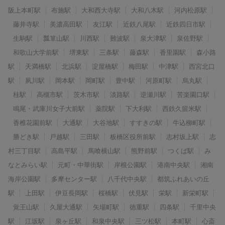
阪上本町駅
布施駅
大和西大寺駅
大和八木駅
河内松原駅
藤井寺駅
美濃高田駅
友江駅
近鉄八尾駅
近鉄四日市駅
生駒駅
瓢箪山駅
川西駅
難波駅
泉大津駅
泉佐野駅
和歌山大学前駅
堺東駅
三条駅
藤森駅
香里園駅
森小路
駅
天満橋駅
北浜駅
淀屋橋駅
梅田駅
中津駅
西宮北口
駅
夙川駅
岡本駅
岡町駅
豊中駅
河原町駅
烏丸駅
桂駅
高槻市駅
茨木市駅
淡路駅
逆瀬川駅
苦楽園口駅
鳴尾・武庫川女子大前駅
薬院駅
下大利駅
西鉄久留米駅
香椎花園前駅
大通駅
大谷地駅
すすきの駅
牛込柳町駅
勝どき駅
戸越駅
三田駅
板橋区役所前駅
志村坂上駅
志
村三丁目駅
高島平駅
馬喰横山駅
熊野前駅
つくば駅
み
なとみらい駅
元町・中華街駅
岸根公園駅
港南中央駅
湘南
海岸公園駅
多摩センター駅
八千代中央駅
都筑ふれあいの丘
駅
上田駅
伊豆長岡駅
桜橋駅
伏見駅
栄駅
新栄町駅
覚王山駅
久屋大通駅
矢場町駅
徳重駅
四条駅
千里中央
駅
江坂駅
泉ヶ丘駅
和泉中央駅
三ツ松駅
本町駅
心斎