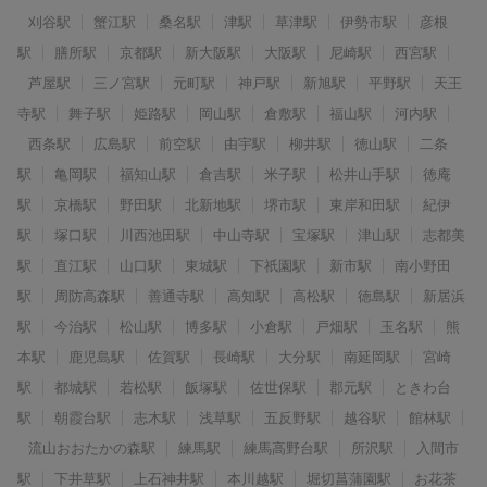
刈谷駅
蟹江駅
桑名駅
津駅
草津駅
伊勢市駅
彦根
駅
膳所駅
京都駅
新大阪駅
大阪駅
尼崎駅
西宮駅
芦屋駅
三ノ宮駅
元町駅
神戸駅
新旭駅
平野駅
天王
寺駅
舞子駅
姫路駅
岡山駅
倉敷駅
福山駅
河内駅
西条駅
広島駅
前空駅
由宇駅
柳井駅
徳山駅
二条
駅
亀岡駅
福知山駅
倉吉駅
米子駅
松井山手駅
徳庵
駅
京橋駅
野田駅
北新地駅
堺市駅
東岸和田駅
紀伊
駅
塚口駅
川西池田駅
中山寺駅
宝塚駅
津山駅
志都美
駅
直江駅
山口駅
東城駅
下祇園駅
新市駅
南小野田
駅
周防高森駅
善通寺駅
高知駅
高松駅
徳島駅
新居浜
駅
今治駅
松山駅
博多駅
小倉駅
戸畑駅
玉名駅
熊
本駅
鹿児島駅
佐賀駅
長崎駅
大分駅
南延岡駅
宮崎
駅
都城駅
若松駅
飯塚駅
佐世保駅
郡元駅
ときわ台
駅
朝霞台駅
志木駅
浅草駅
五反野駅
越谷駅
館林駅
流山おおたかの森駅
練馬駅
練馬高野台駅
所沢駅
入間市
駅
下井草駅
上石神井駅
本川越駅
堀切菖蒲園駅
お花茶