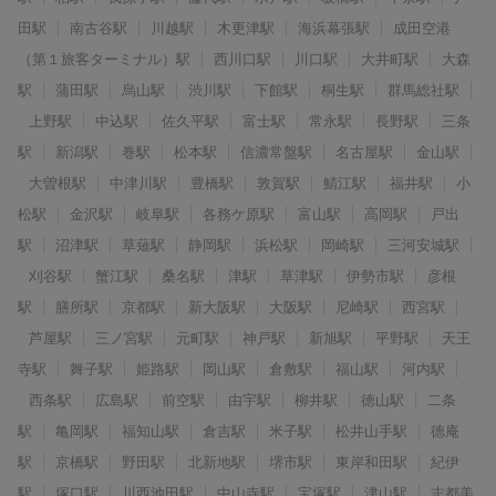
田駅
南古谷駅
川越駅
木更津駅
海浜幕張駅
成田空港
（第１旅客ターミナル）駅
西川口駅
川口駅
大井町駅
大森
駅
蒲田駅
烏山駅
渋川駅
下館駅
桐生駅
群馬総社駅
上野駅
中込駅
佐久平駅
富士駅
常永駅
長野駅
三条
駅
新潟駅
巻駅
松本駅
信濃常盤駅
名古屋駅
金山駅
大曽根駅
中津川駅
豊橋駅
敦賀駅
鯖江駅
福井駅
小
松駅
金沢駅
岐阜駅
各務ケ原駅
富山駅
高岡駅
戸出
駅
沼津駅
草薙駅
静岡駅
浜松駅
岡崎駅
三河安城駅
刈谷駅
蟹江駅
桑名駅
津駅
草津駅
伊勢市駅
彦根
駅
膳所駅
京都駅
新大阪駅
大阪駅
尼崎駅
西宮駅
芦屋駅
三ノ宮駅
元町駅
神戸駅
新旭駅
平野駅
天王
寺駅
舞子駅
姫路駅
岡山駅
倉敷駅
福山駅
河内駅
西条駅
広島駅
前空駅
由宇駅
柳井駅
徳山駅
二条
駅
亀岡駅
福知山駅
倉吉駅
米子駅
松井山手駅
徳庵
駅
京橋駅
野田駅
北新地駅
堺市駅
東岸和田駅
紀伊
駅
塚口駅
川西池田駅
中山寺駅
宝塚駅
津山駅
志都美