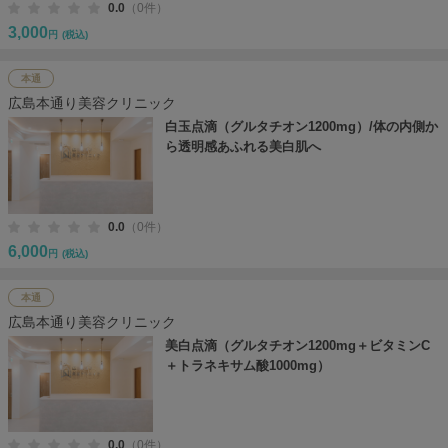
0.0
（0件）
3,000
円
(税込)
本通
広島本通り美容クリニック
白玉点滴（グルタチオン1200mg）/体の内側か
ら透明感あふれる美白肌へ
0.0
（0件）
6,000
円
(税込)
本通
広島本通り美容クリニック
美白点滴（グルタチオン1200mg＋ビタミンC
＋トラネキサム酸1000mg）
0.0
（0件）