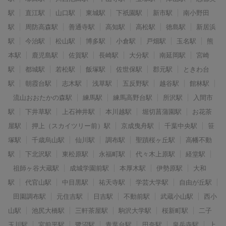
駅
直江駅
山口駅
東城駅
下祇園駅
新市駅
南小野田
駅
周防高森駅
善通寺駅
高知駅
高松駅
徳島駅
新居浜
駅
今治駅
松山駅
博多駅
小倉駅
戸畑駅
玉名駅
熊
本駅
鹿児島駅
佐賀駅
長崎駅
大分駅
南延岡駅
宮崎
駅
都城駅
若松駅
飯塚駅
佐世保駅
郡元駅
ときわ台
駅
朝霞台駅
志木駅
浅草駅
五反野駅
越谷駅
館林駅
流山おおたかの森駅
練馬駅
練馬高野台駅
所沢駅
入間市
駅
下井草駅
上石神井駅
本川越駅
堀切菖蒲園駅
お花茶
屋駅
押上（スカイツリー前）駅
京成曳舟駅
千葉中央駅
笹
塚駅
千歳烏山駅
仙川駅
調布駅
聖蹟桜ヶ丘駅
高幡不動
駅
下北沢駅
東松原駅
永福町駅
代々木上原駅
経堂駅
祖師ヶ谷大蔵駅
成城学園前駅
本厚木駅
伊勢原駅
大和
駅
代官山駅
中目黒駅
祐天寺駅
学芸大学駅
自由が丘駅
田園調布駅
元住吉駅
日吉駅
不動前駅
武蔵小山駅
西小
山駅
池尻大橋駅
三軒茶屋駅
駒沢大学駅
桜新町駅
二子
玉川駅
宮前平駅
鷺沼駅
青葉台駅
田奈駅
泉岳寺駅
上