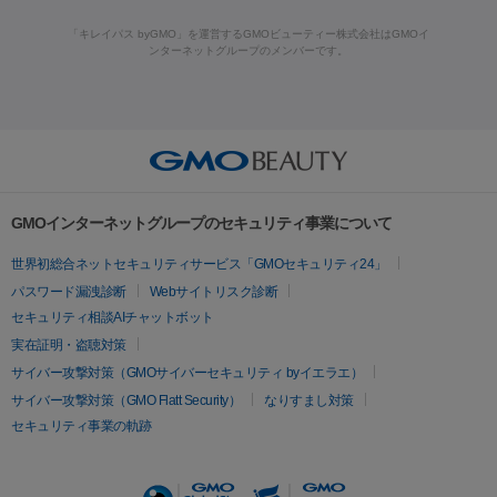
痩身・ダイエット
療
メディオスター
ジェネシス
ウルトラアクセント
ウルト
ーザー治療（黒ずみ）
医療脱毛（指）
ダイエット点滴・ ダイエ
脂肪溶解注射
BNLS・BNLS neo
カベリン
輪郭注射（MLM）
「キレイパス byGMO」を運営するGMOビューティー株式会社はGMOイ
ラフォーマー（ウルトラフォーマーⅢ）
サーマクール
イントラ
ンターネットグループのメンバーです。
ット注射
レーザーピーリング
レーザー治療（しみスポット照
脂肪冷却
セル
イントラジェン
QスイッチYAGレーザー
Qスイッチルビ
射）
ベルベットスキン
レーザー治療（赤み改善）
マイクロボ
ーレーザー
ヴァンキッシュ
ミラドライ
フォトRF
美肌
トックス（ボトックスリフト）
クリーニング
GLP-1
セラミッ
美容点滴
美容注射
ケミカルピーリング
マッサージピール
その他
ク治療
医療脱毛（ヒゲ）
ポテンツァ
トラネキサム酸
ジェ
イオン導入
エレクトロポレーション
レーザーピーリング
美
リードファインリフト
肩こり注射
ドラッグデリバリー（ポテン
ントルマックスプロ
イボ取り
シミ取り
シミ取り（皮膚科）
容内服
ツァ）
ハイドラジェントル
ルメッカ
ジェネシス
リジュラン
ラ
GMOインターネットグループのセキュリティ事業について
イムライト
Vビーム
シルファーム
スネコス
インモード
疲労回復・健康
世界初総合ネットセキュリティサービス「GMOセキュリティ24」
オリジオ
ミラノリピール
サーマジェン
リバースピール
パスワード漏洩診断
Webサイトリスク診断
プラセンタ注射
にんにく注射
オンダリフト
ジュベルック
ルビーフラクショナル
セキュリティ相談AIチャットボット
実在証明・盗聴対策
医療脱毛
サイバー攻撃対策（GMOサイバーセキュリティ byイエラエ）
医療脱毛（VIO）
医療脱毛
サイバー攻撃対策（GMO Flatt Security）
なりすまし対策
セキュリティ事業の軌跡
その他
二重埋没
アートメイク
ガミースマイル治療
オフィスホワイト
ニング
ピアス穴あけ