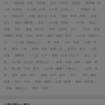
ど）
恵比寿・目黒・中目黒
品川・浜松町・五反田
飯田橋・市
ヶ谷・永田町
その他（大和・上大岡・六浦など）
宇都宮・烏
山
和歌山市
川越・南古谷・久喜
彦根・草津・高島
京都・
烏丸
熊本・通町筋
金沢
その他（姫路）
その他
岡山・
倉敷
高松
桑名・四日市
中野・吉祥寺・立川
下北沢・成城
学園前・町田
浜松・静岡
藤沢・鎌倉・厚木
その他（我孫子な
ど）
その他（函館など）
津・伊勢
大分・別府
山梨・甲
府
新潟・三条
岐阜・大垣・各務ヶ原
鹿児島・郡元
川西・
宝塚
徳島市
つくば・水戸
長野・松本・佐久平
富山・高
岡
その他（北九州・野芥など）
奈良・生駒・橿原
福島・郡
山
新大阪・江坂・豊中
その他（藤森・八幡など）
山形・米
沢
福井・坂井・鯖江
鳥取・米子・倉吉
松江
下関・柳井・
岩国
松山・今治
高知・南国
佐賀・唐津
長崎・佐世保
宮崎・都城など
所沢・入間
人気の駅から探す