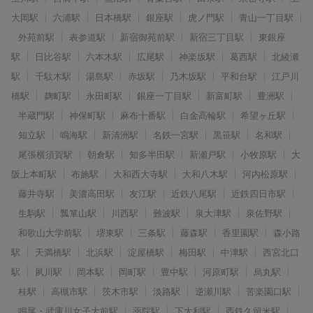
大岡駅
六浦駅
日本橋駅
銀座駅
虎ノ門駅
青山一丁目駅
外苑前駅
表参道駅
新宿御苑前駅
新宿三丁目駅
東銀座
駅
日比谷駅
六本木駅
広尾駅
神楽坂駅
葛西駅
北綾瀬
駅
千駄木駅
湯島駅
赤坂駅
乃木坂駅
平和台駅
江戸川
橋駅
麹町駅
永田町駅
銀座一丁目駅
新富町駅
豊洲駅
半蔵門駅
神保町駅
麻布十番駅
白金高輪駅
希望ヶ丘駅
知立駅
鳴海駅
新清洲駅
名鉄一宮駅
黒笹駅
名和駅
尾張横須賀駅
朝倉駅
知多半田駅
新瀬戸駅
小牧原駅
大
阪上本町駅
布施駅
大和西大寺駅
大和八木駅
河内松原駅
藤井寺駅
美濃高田駅
友江駅
近鉄八尾駅
近鉄四日市駅
生駒駅
瓢箪山駅
川西駅
難波駅
泉大津駅
泉佐野駅
和歌山大学前駅
堺東駅
三条駅
藤森駅
香里園駅
森小路
駅
天満橋駅
北浜駅
淀屋橋駅
梅田駅
中津駅
西宮北口
駅
夙川駅
岡本駅
岡町駅
豊中駅
河原町駅
烏丸駅
桂駅
高槻市駅
茨木市駅
淡路駅
逆瀬川駅
苦楽園口駅
鳴尾・武庫川女子大前駅
薬院駅
下大利駅
西鉄久留米駅