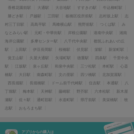
香椎花園前駅
大通駅
大谷地駅
すすきの駅
牛込柳町駅
勝どき駅
戸越駅
三田駅
板橋区役所前駅
志村坂上駅
志
村三丁目駅
高島平駅
馬喰横山駅
熊野前駅
つくば駅
み
なとみらい駅
元町・中華街駅
岸根公園駅
港南中央駅
湘南
海岸公園駅
多摩センター駅
八千代中央駅
都筑ふれあいの丘
駅
上田駅
伊豆長岡駅
桜橋駅
伏見駅
栄駅
新栄町駅
覚王山駅
久屋大通駅
矢場町駅
徳重駅
四条駅
千里中央
駅
江坂駅
泉ヶ丘駅
和泉中央駅
三ツ松駅
本町駅
心斎
橋駅
大日駅
南森町駅
文の里駅
四ツ橋駅
北加賀屋駅
西長堀駅
長堀橋駅
ドーム前千代崎駅
住吉駅
本通駅
八
丁堀駅
梅本駅
天神駅
藤崎駅
野芥駅
六本松駅
新木屋
瀬駅
佐々駅
通町筋駅
水道町駅
県庁前駅
美栄橋駅
牧
志駅
おもろまち駅
アプリからの購入は