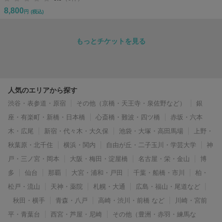
8,800
円
(税込)
もっとチケットを見る
人気のエリアから探す
渋谷・表参道・原宿
その他（京橋・天王寺・泉佐野など）
銀
座・有楽町・新橋・日本橋
心斎橋・難波・四ツ橋
赤坂・六本
木・広尾
新宿・代々木・大久保
池袋・大塚・高田馬場
上野・
秋葉原・北千住
横浜・関内
自由が丘・二子玉川・学芸大学
神
戸・三ノ宮・岡本
大阪・梅田・淀屋橋
名古屋・栄・金山
博
多
仙台
那覇
大宮・浦和・戸田
千葉・船橋・市川
柏・
松戸・流山
天神・薬院
札幌・大通
広島・福山・尾道など
秋田・横手
青森・八戸
高崎・渋川・前橋 など
川崎・宮前
平・青葉台
西宮・芦屋・尼崎
その他（豊洲・赤羽・練馬な