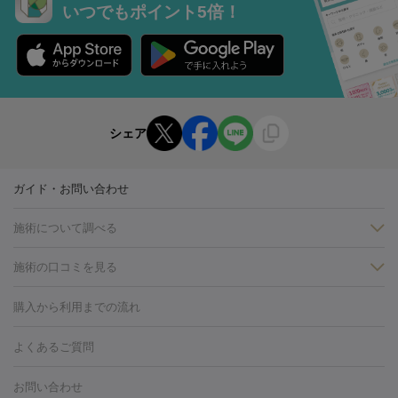
いつでもポイント5倍！
シェア
ガイド・お問い合わせ
施術について調べる
施術の口コミを見る
美白
白玉点滴・白玉注射
高濃度ビタミンC点滴
美容内服
フォトフェイシャルM22
フラクショナルレーザー
レーザートーニ
購入から利用までの流れ
ング
ケミカルピーリング
プラセンタ注射
イオン導入
しみ・そばかす・肝斑
よくあるご質問
HIFU（ハイフ）
白玉点滴・白玉注射
高濃度ビタミンC点滴
フォトフェイシャル
レーザートーニング
ピコレーザートーニン
糸リフト
ボトックス
ボツリヌストキシン
エレクトロポレー
グ
フォトシルクプラス
美容内服
お問い合わせ
ション
ダーマペン
ピコフラクショナルレーザー
ピコレーザー