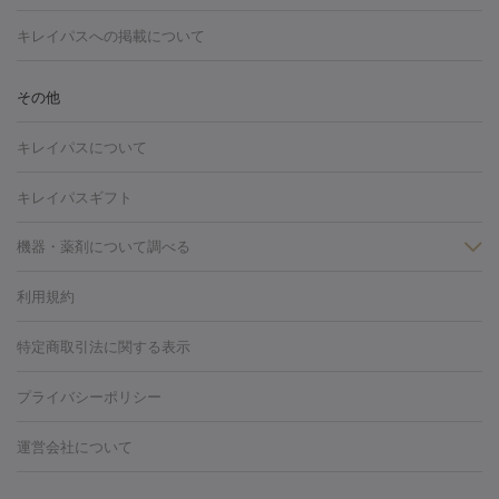
トーニング
ハイドラフェイシャル
マッサージピール
脂肪溶解
キレイパスへの掲載について
しわ・たるみ
注射
美容点滴・美容注射
フォトRF
PRP皮膚再生療法
脂肪
ヒアルロン酸注射
ボトックス注射
ボツリヌストキシン注射
水
冷却
医療脱毛（顔）
医療脱毛（全身）
医療脱毛（あし）
その他
光注射
PRP皮膚再生療法
RF治療（テノール）
スネコス注射
医療脱毛（VIO）
水光注射（ハリ・美肌）
レーザー治療（ハ
美容内服
キレイパスについて
リ・美肌）
光治療（フォトフェイシャルなど）
アートメイク
毛穴・ニキビ跡
BNLS
二重埋没
医療脱毛（背中）
医療脱毛（うで）
医療
キレイパスギフト
フラクショナルレーザー
ピコフラクショナルレーザー
ダーマペ
脱毛（脇）
にんにく注射
ピアス穴あけ
AGA
医療脱毛
ン
機器・薬剤について調べる
ハイドラフェイシャル
ベルベットスキン
ポテンツァ
美
（胸）
ほくろ・いぼ切除
レーザー治療（ほくろ・いぼ除去）
容内服
タトゥー除去
医療痩身
傷跡治療
医療脱毛（おなか）
疲
利用規約
薬剤
労回復点滴・疲労回復注射
くま治療
切開施術
デリケートゾー
リジェノックス
クレヴィエル
ファットインパクト
ヒアルロニ
ほくろ・いぼ
ンケア
ホワイトニング
わきが治療
カベリン
隆鼻術
医療
特定商取引法に関する表示
ダーゼ
サリチル酸マクロゴールピーリング
ボライト
幹細胞培
CO2レーザー
脱毛（お尻）
ショッピングリフト
ガミースマイル治療
レーザ
養上清液
プライバシーポリシー
ー治療（しみ・くすみ）
水光注射（しみ・くすみ）
RF治療
レ
小顔・フェイスライン
ーザー治療（毛穴・ニキビ跡）
涙袋ヒアルロン酸
顎ヒアルロン
機器
運営会社について
HIFU（ハイフ）
糸リフト
ショッピングリフト
酸
唇ヒアルロン酸注射
水光注射（毛穴・ニキビ跡）
鼻ヒアル
ルメッカ
プラズマシャワー
ウルトラセルQプラス
BBL光治
ロン酸注射
医療脱毛（うなじ）
ヒアルロン酸注射（豊胸）
レ