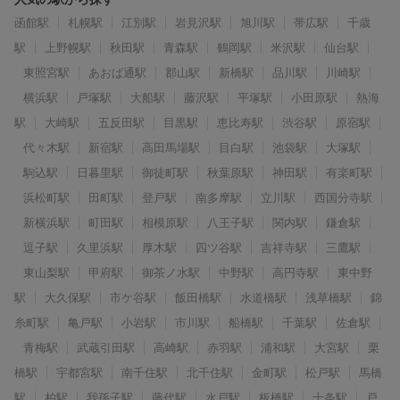
函館駅
札幌駅
江別駅
岩見沢駅
旭川駅
帯広駅
千歳
駅
上野幌駅
秋田駅
青森駅
鶴岡駅
米沢駅
仙台駅
東照宮駅
あおば通駅
郡山駅
新橋駅
品川駅
川崎駅
横浜駅
戸塚駅
大船駅
藤沢駅
平塚駅
小田原駅
熱海
駅
大崎駅
五反田駅
目黒駅
恵比寿駅
渋谷駅
原宿駅
代々木駅
新宿駅
高田馬場駅
目白駅
池袋駅
大塚駅
駒込駅
日暮里駅
御徒町駅
秋葉原駅
神田駅
有楽町駅
浜松町駅
田町駅
登戸駅
南多摩駅
立川駅
西国分寺駅
新横浜駅
町田駅
相模原駅
八王子駅
関内駅
鎌倉駅
逗子駅
久里浜駅
厚木駅
四ツ谷駅
吉祥寺駅
三鷹駅
東山梨駅
甲府駅
御茶ノ水駅
中野駅
高円寺駅
東中野
駅
大久保駅
市ケ谷駅
飯田橋駅
水道橋駅
浅草橋駅
錦
糸町駅
亀戸駅
小岩駅
市川駅
船橋駅
千葉駅
佐倉駅
青梅駅
武蔵引田駅
高崎駅
赤羽駅
浦和駅
大宮駅
栗
橋駅
宇都宮駅
南千住駅
北千住駅
金町駅
松戸駅
馬橋
駅
柏駅
我孫子駅
藤代駅
水戸駅
板橋駅
十条駅
戸