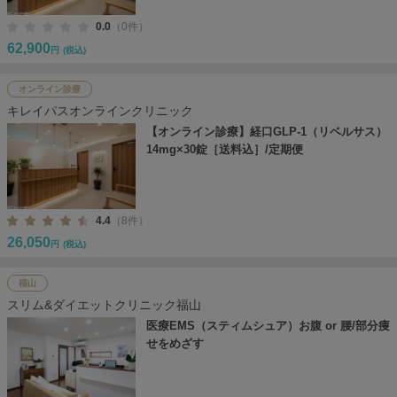
0.0
（0件）
62,900
円
(税込)
オンライン診療
キレイパスオンラインクリニック
【オンライン診療】経口GLP-1（リベルサス）
14mg×30錠［送料込］/定期便
4.4
（8件）
26,050
円
(税込)
福山
スリム&ダイエットクリニック福山
医療EMS（スティムシュア）お腹 or 腰/部分痩
せをめざす