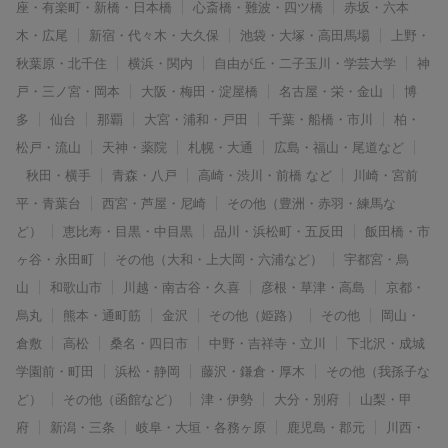
座・有楽町・新橋・日本橋
心斎橋・難波・四ツ橋
赤坂・六本
木・広尾
新宿・代々木・大久保
池袋・大塚・高田馬場
上野・
秋葉原・北千住
横浜・関内
自由が丘・二子玉川・学芸大学
神
戸・三ノ宮・岡本
大阪・梅田・淀屋橋
名古屋・栄・金山
博
多
仙台
那覇
大宮・浦和・戸田
千葉・船橋・市川
柏・
松戸・流山
天神・薬院
札幌・大通
広島・福山・尾道など
秋田・横手
青森・八戸
高崎・渋川・前橋 など
川崎・宮前
平・青葉台
西宮・芦屋・尼崎
その他（豊洲・赤羽・練馬な
ど）
恵比寿・目黒・中目黒
品川・浜松町・五反田
飯田橋・市
ヶ谷・永田町
その他（大和・上大岡・六浦など）
宇都宮・烏
山
和歌山市
川越・南古谷・久喜
彦根・草津・高島
京都・
烏丸
熊本・通町筋
金沢
その他（姫路）
その他
岡山・
倉敷
高松
桑名・四日市
中野・吉祥寺・立川
下北沢・成城
学園前・町田
浜松・静岡
藤沢・鎌倉・厚木
その他（我孫子な
ど）
その他（函館など）
津・伊勢
大分・別府
山梨・甲
府
新潟・三条
岐阜・大垣・各務ヶ原
鹿児島・郡元
川西・