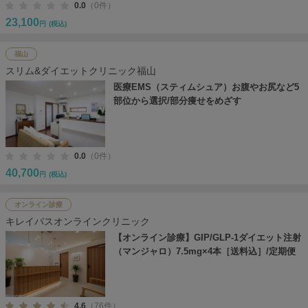
0.0
（0件）
23,100
円
(税込)
福山
スリム&ダイエットクリニック福山
医療EMS（スティムシュア）お腹やお尻など5
部位から選択/部分痩せをめざす
0.0
（0件）
40,700
円
(税込)
オンライン診療
キレイパスオンラインクリニック
【オンライン診療】GIP/GLP-1ダイエット注射
（マンジャロ）7.5mg×4本［送料込］/定期便
4.6
（76件）