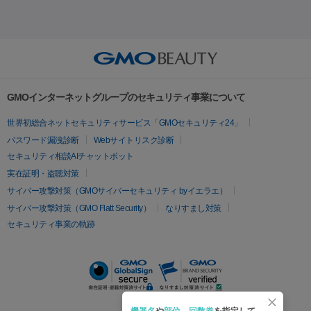
セル
イントラジェン
QスイッチYAGレーザー
Qスイッチルビ
射）
ベルベットスキン
レーザー治療（赤み改善）
マイクロボ
ーレーザー
ヴァンキッシュ
ミラドライ
フォトRF
美肌
トックス（ボトックスリフト）
クリーニング
GLP-1
セラミッ
美容点滴
美容注射
ケミカルピーリング
マッサージピール
その他
ク治療
医療脱毛（ヒゲ）
ポテンツァ
トラネキサム酸
ジェ
イオン導入
エレクトロポレーション
レーザーピーリング
美
リードファインリフト
肩こり注射
ドラッグデリバリー（ポテン
ントルマックスプロ
イボ取り
シミ取り
シミ取り（皮膚科）
容内服
ツァ）
ハイドラジェントル
ルメッカ
ジェネシス
リジュラン
ラ
GMOインターネットグループのセキュリティ事業について
イムライト
Vビーム
シルファーム
スネコス
インモード
疲労回復・健康
世界初総合ネットセキュリティサービス「GMOセキュリティ24」
オリジオ
ミラノリピール
サーマジェン
リバースピール
パスワード漏洩診断
Webサイトリスク診断
プラセンタ注射
にんにく注射
オンダリフト
ジュベルック
ルビーフラクショナル
セキュリティ相談AIチャットボット
実在証明・盗聴対策
医療脱毛
サイバー攻撃対策（GMOサイバーセキュリティ byイエラエ）
医療脱毛（VIO）
医療脱毛
サイバー攻撃対策（GMO Flatt Security）
なりすまし対策
セキュリティ事業の軌跡
その他
二重埋没
アートメイク
ガミースマイル治療
オフィスホワイト
ニング
ピアス穴あけ