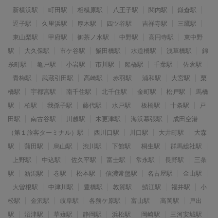
新横浜駅
町田駅
相模原駅
八王子駅
関内駅
鎌倉駅
逗子駅
久里浜駅
厚木駅
四ツ谷駅
吉祥寺駅
三鷹駅
東山梨駅
甲府駅
御茶ノ水駅
中野駅
高円寺駅
東中野
駅
大久保駅
市ケ谷駅
飯田橋駅
水道橋駅
浅草橋駅
錦
糸町駅
亀戸駅
小岩駅
市川駅
船橋駅
千葉駅
佐倉駅
青梅駅
武蔵引田駅
高崎駅
赤羽駅
浦和駅
大宮駅
栗
橋駅
宇都宮駅
南千住駅
北千住駅
金町駅
松戸駅
馬橋
駅
柏駅
我孫子駅
藤代駅
水戸駅
板橋駅
十条駅
戸
田駅
南古谷駅
川越駅
木更津駅
海浜幕張駅
成田空港
（第１旅客ターミナル）駅
西川口駅
川口駅
大井町駅
大森
駅
蒲田駅
烏山駅
渋川駅
下館駅
桐生駅
群馬総社駅
上野駅
中込駅
佐久平駅
富士駅
常永駅
長野駅
三条
駅
新潟駅
巻駅
松本駅
信濃常盤駅
名古屋駅
金山駅
大曽根駅
中津川駅
豊橋駅
敦賀駅
鯖江駅
福井駅
小
松駅
金沢駅
岐阜駅
各務ケ原駅
富山駅
高岡駅
戸出
駅
沼津駅
草薙駅
静岡駅
浜松駅
岡崎駅
三河安城駅