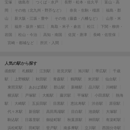
宝塚
徳島市
つくば・水戸
長野・松本・佐久平
富山・高
岡
その他（北九州・野芥など）
奈良・生駒・橿原
福島・郡
山
新大阪・江坂・豊中
その他（藤森・八幡など）
山形・米
沢
福井・坂井・鯖江
鳥取・米子・倉吉
松江
下関・柳井・
岩国
松山・今治
高知・南国
佐賀・唐津
長崎・佐世保
宮崎・都城など
所沢・入間
人気の駅から探す
函館駅
札幌駅
江別駅
岩見沢駅
旭川駅
帯広駅
千歳
駅
上野幌駅
秋田駅
青森駅
鶴岡駅
米沢駅
仙台駅
東照宮駅
あおば通駅
郡山駅
新橋駅
品川駅
川崎駅
横浜駅
戸塚駅
大船駅
藤沢駅
平塚駅
小田原駅
熱海
駅
大崎駅
五反田駅
目黒駅
恵比寿駅
渋谷駅
原宿駅
代々木駅
新宿駅
高田馬場駅
目白駅
池袋駅
大塚駅
駒込駅
日暮里駅
御徒町駅
秋葉原駅
神田駅
有楽町駅
浜松町駅
田町駅
登戸駅
南多摩駅
立川駅
西国分寺駅