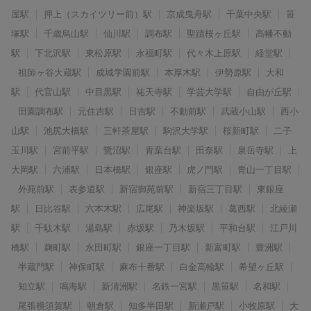
屋駅
押上（スカイツリー前）駅
京成曳舟駅
千葉中央駅
笹
塚駅
千歳烏山駅
仙川駅
調布駅
聖蹟桜ヶ丘駅
高幡不動
駅
下北沢駅
東松原駅
永福町駅
代々木上原駅
経堂駅
祖師ヶ谷大蔵駅
成城学園前駅
本厚木駅
伊勢原駅
大和
駅
代官山駅
中目黒駅
祐天寺駅
学芸大学駅
自由が丘駅
田園調布駅
元住吉駅
日吉駅
不動前駅
武蔵小山駅
西小
山駅
池尻大橋駅
三軒茶屋駅
駒沢大学駅
桜新町駅
二子
玉川駅
宮前平駅
鷺沼駅
青葉台駅
田奈駅
泉岳寺駅
上
大岡駅
六浦駅
日本橋駅
銀座駅
虎ノ門駅
青山一丁目駅
外苑前駅
表参道駅
新宿御苑前駅
新宿三丁目駅
東銀座
駅
日比谷駅
六本木駅
広尾駅
神楽坂駅
葛西駅
北綾瀬
駅
千駄木駅
湯島駅
赤坂駅
乃木坂駅
平和台駅
江戸川
橋駅
麹町駅
永田町駅
銀座一丁目駅
新富町駅
豊洲駅
半蔵門駅
神保町駅
麻布十番駅
白金高輪駅
希望ヶ丘駅
知立駅
鳴海駅
新清洲駅
名鉄一宮駅
黒笹駅
名和駅
尾張横須賀駅
朝倉駅
知多半田駅
新瀬戸駅
小牧原駅
大