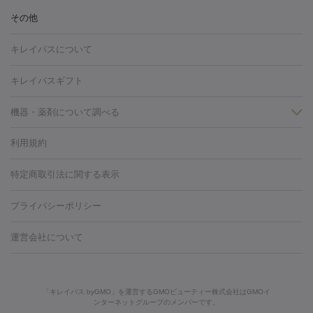
ヒアルロン酸注射
ボトックス注射
ボツリヌストキシン注射
水
冷却
医療脱毛（顔）
医療脱毛（全身）
医療脱毛（あし）
その他
光注射
PRP皮膚再生療法
RF治療（テノール）
スネコス注射
医療脱毛（VIO）
水光注射（ハリ・美肌）
レーザー治療（ハ
美容内服
キレイパスについて
リ・美肌）
光治療（フォトフェイシャルなど）
アートメイク
毛穴・ニキビ跡
BNLS
二重埋没
医療脱毛（背中）
医療脱毛（うで）
医療
キレイパスギフト
フラクショナルレーザー
ピコフラクショナルレーザー
ダーマペ
脱毛（脇）
にんにく注射
ピアス穴あけ
AGA
医療脱毛
ン
機器・薬剤について調べる
ハイドラフェイシャル
ベルベットスキン
ポテンツァ
美
（胸）
ほくろ・いぼ切除
レーザー治療（ほくろ・いぼ除去）
容内服
タトゥー除去
医療痩身
傷跡治療
医療脱毛（おなか）
疲
利用規約
薬剤
労回復点滴・疲労回復注射
くま治療
切開施術
デリケートゾー
リジェノックス
クレヴィエル
ファットインパクト
ヒアルロニ
ほくろ・いぼ
ンケア
ホワイトニング
わきが治療
カベリン
隆鼻術
医療
特定商取引法に関する表示
ダーゼ
サリチル酸マクロゴールピーリング
ボライト
幹細胞培
CO2レーザー
脱毛（お尻）
ショッピングリフト
ガミースマイル治療
レーザ
養上清液
プライバシーポリシー
ー治療（しみ・くすみ）
水光注射（しみ・くすみ）
RF治療
レ
小顔・フェイスライン
ーザー治療（毛穴・ニキビ跡）
涙袋ヒアルロン酸
顎ヒアルロン
機器
運営会社について
HIFU（ハイフ）
糸リフト
ショッピングリフト
酸
唇ヒアルロン酸注射
水光注射（毛穴・ニキビ跡）
鼻ヒアル
ルメッカ
プラズマシャワー
ウルトラセルQプラス
BBL光治
ロン酸注射
医療脱毛（うなじ）
ヒアルロン酸注射（豊胸）
レ
痩身・ダイエット
療
メディオスター
ジェネシス
ウルトラアクセント
ウルト
ーザー治療（黒ずみ）
医療脱毛（指）
ダイエット点滴・ ダイエ
脂肪溶解注射
BNLS・BNLS neo
カベリン
輪郭注射（MLM）
「キレイパス byGMO」を運営するGMOビューティー株式会社はGMOイ
ラフォーマー（ウルトラフォーマーⅢ）
サーマクール
イントラ
ンターネットグループのメンバーです。
ット注射
レーザーピーリング
レーザー治療（しみスポット照
脂肪冷却