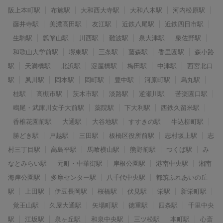
阪上本町駅
布施駅
大和西大寺駅
大和八木駅
河内松原駅
藤井寺駅
美濃高田駅
友江駅
近鉄八尾駅
近鉄四日市駅
生駒駅
瓢箪山駅
川西駅
難波駅
泉大津駅
泉佐野駅
和歌山大学前駅
堺東駅
三条駅
藤森駅
香里園駅
森小路
駅
天満橋駅
北浜駅
淀屋橋駅
梅田駅
中津駅
西宮北口
駅
夙川駅
岡本駅
岡町駅
豊中駅
河原町駅
烏丸駅
桂駅
高槻市駅
茨木市駅
淡路駅
逆瀬川駅
苦楽園口駅
鳴尾・武庫川女子大前駅
薬院駅
下大利駅
西鉄久留米駅
香椎花園前駅
大通駅
大谷地駅
すすきの駅
牛込柳町駅
勝どき駅
戸越駅
三田駅
板橋区役所前駅
志村坂上駅
志
村三丁目駅
高島平駅
馬喰横山駅
熊野前駅
つくば駅
み
なとみらい駅
元町・中華街駅
岸根公園駅
港南中央駅
湘南
海岸公園駅
多摩センター駅
八千代中央駅
都筑ふれあいの丘
駅
上田駅
伊豆長岡駅
桜橋駅
伏見駅
栄駅
新栄町駅
覚王山駅
久屋大通駅
矢場町駅
徳重駅
四条駅
千里中央
駅
江坂駅
泉ヶ丘駅
和泉中央駅
三ツ松駅
本町駅
心斎