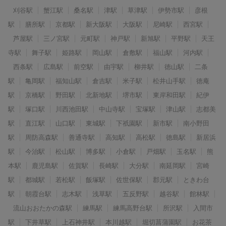
刈谷駅
蟹江駅
桑名駅
津駅
草津駅
伊勢市駅
彦根
駅
膳所駅
京都駅
新大阪駅
大阪駅
尼崎駅
西宮駅
芦屋駅
三ノ宮駅
元町駅
神戸駅
新旭駅
平野駅
天王
寺駅
舞子駅
姫路駅
岡山駅
倉敷駅
福山駅
河内駅
西条駅
広島駅
前空駅
由宇駅
柳井駅
徳山駅
二条
駅
亀岡駅
福知山駅
倉吉駅
米子駅
松井山手駅
徳庵
駅
京橋駅
野田駅
北新地駅
堺市駅
東岸和田駅
紀伊
駅
塚口駅
川西池田駅
中山寺駅
宝塚駅
津山駅
志都美
駅
直江駅
山口駅
東城駅
下祇園駅
新市駅
南小野田
駅
周防高森駅
善通寺駅
高知駅
高松駅
徳島駅
新居浜
駅
今治駅
松山駅
博多駅
小倉駅
戸畑駅
玉名駅
熊
本駅
鹿児島駅
佐賀駅
長崎駅
大分駅
南延岡駅
宮崎
駅
都城駅
若松駅
飯塚駅
佐世保駅
郡元駅
ときわ台
駅
朝霞台駅
志木駅
浅草駅
五反野駅
越谷駅
館林駅
流山おおたかの森駅
練馬駅
練馬高野台駅
所沢駅
入間市
駅
下井草駅
上石神井駅
本川越駅
堀切菖蒲園駅
お花茶