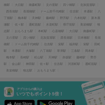
橋駅
大日駅
南森町駅
文の里駅
四ツ橋駅
北加賀屋駅
西長堀駅
長堀橋駅
ドーム前千代崎駅
住吉駅
本通駅
八
丁堀駅
梅本駅
天神駅
藤崎駅
野芥駅
六本松駅
新木屋
瀬駅
佐々駅
通町筋駅
水道町駅
県庁前駅
美栄橋駅
牧
志駅
おもろまち駅
本町駅
心斎橋駅
大日駅
南森町駅
文の里駅
四ツ橋駅
北加賀屋駅
西長堀駅
日本橋駅
長堀
橋駅
ドーム前千代崎駅
住吉駅
栄駅
福井駅
栄駅
田町
駅
本通駅
大塚駅
八丁堀駅
草津駅
三条駅
岡本駅
梅本駅
長崎駅
松山駅
天神駅
赤坂駅
藤崎駅
野芥
駅
金山駅
神田駅
佐々駅
住吉駅
河原町駅
通町筋駅
美栄橋駅
牧志駅
おもろまち駅
アプリからの購入は
いつでもポイント5倍！