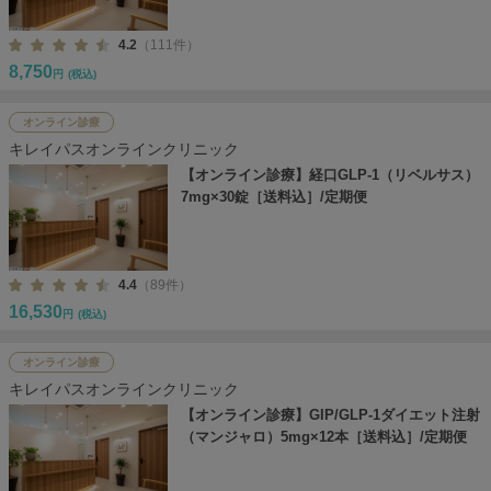
4.2
（111件）
8,750
円
(税込)
オンライン診療
キレイパスオンラインクリニック
【オンライン診療】経口GLP-1（リベルサス）
7mg×30錠［送料込］/定期便
4.4
（89件）
16,530
円
(税込)
オンライン診療
キレイパスオンラインクリニック
【オンライン診療】GIP/GLP-1ダイエット注射
（マンジャロ）5mg×12本［送料込］/定期便