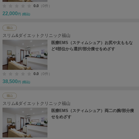
0.0
（0件）
22,000
円
(税込)
福山
スリム&ダイエットクリニック福山
医療EMS（スティムシュア）お尻や太ももな
ど4部位から選択/部分痩せをめざす
0.0
（0件）
38,500
円
(税込)
福山
スリム&ダイエットクリニック福山
医療EMS（スティムシュア）両二の腕/部分痩
せをめざす