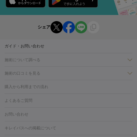
シェア
ガイド・お問い合わせ
施術について調べる
施術の口コミを見る
美白
白玉点滴・白玉注射
高濃度ビタミンC点滴
美容内服
フォトフェイシャルM22
フラクショナルレーザー
レーザートーニ
購入から利用までの流れ
ング
ケミカルピーリング
プラセンタ注射
イオン導入
しみ・そばかす・肝斑
よくあるご質問
HIFU（ハイフ）
白玉点滴・白玉注射
高濃度ビタミンC点滴
フォトフェイシャル
レーザートーニング
ピコレーザートーニン
糸リフト
ボトックス
ボツリヌストキシン
エレクトロポレー
グ
フォトシルクプラス
美容内服
お問い合わせ
ション
ダーマペン
ピコフラクショナルレーザー
ピコレーザー
トーニング
ハイドラフェイシャル
マッサージピール
脂肪溶解
キレイパスへの掲載について
しわ・たるみ
注射
美容点滴・美容注射
フォトRF
PRP皮膚再生療法
脂肪