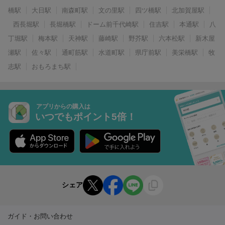
橋駅
大日駅
南森町駅
文の里駅
四ツ橋駅
北加賀屋駅
西長堀駅
長堀橋駅
ドーム前千代崎駅
住吉駅
本通駅
八
丁堀駅
梅本駅
天神駅
藤崎駅
野芥駅
六本松駅
新木屋
瀬駅
佐々駅
通町筋駅
水道町駅
県庁前駅
美栄橋駅
牧
志駅
おもろまち駅
アプリからの購入は
いつでもポイント5倍！
シェア
ガイド・お問い合わせ