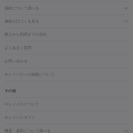
施術について調べる
施術の口コミを見る
美白
白玉点滴・白玉注射
高濃度ビタミンC点滴
美容内服
フォトフェイシャルM22
フラクショナルレーザー
レーザートーニ
購入から利用までの流れ
ング
ケミカルピーリング
プラセンタ注射
イオン導入
しみ・そばかす・肝斑
よくあるご質問
HIFU（ハイフ）
白玉点滴・白玉注射
高濃度ビタミンC点滴
フォトフェイシャル
レーザートーニング
ピコレーザートーニン
糸リフト
ボトックス
ボツリヌストキシン
エレクトロポレー
グ
フォトシルクプラス
美容内服
お問い合わせ
ション
ダーマペン
ピコフラクショナルレーザー
ピコレーザー
トーニング
ハイドラフェイシャル
マッサージピール
脂肪溶解
キレイパスへの掲載について
しわ・たるみ
注射
美容点滴・美容注射
フォトRF
PRP皮膚再生療法
脂肪
ヒアルロン酸注射
ボトックス注射
ボツリヌストキシン注射
水
冷却
医療脱毛（顔）
医療脱毛（全身）
医療脱毛（あし）
その他
光注射
PRP皮膚再生療法
RF治療（テノール）
スネコス注射
医療脱毛（VIO）
水光注射（ハリ・美肌）
レーザー治療（ハ
美容内服
キレイパスについて
リ・美肌）
光治療（フォトフェイシャルなど）
アートメイク
毛穴・ニキビ跡
BNLS
二重埋没
医療脱毛（背中）
医療脱毛（うで）
医療
キレイパスギフト
フラクショナルレーザー
ピコフラクショナルレーザー
ダーマペ
脱毛（脇）
にんにく注射
ピアス穴あけ
AGA
医療脱毛
ン
機器・薬剤について調べる
ハイドラフェイシャル
ベルベットスキン
ポテンツァ
美
（胸）
ほくろ・いぼ切除
レーザー治療（ほくろ・いぼ除去）