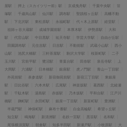
屋駅
押上（スカイツリー前）駅
京成曳舟駅
千葉中央駅
笹
塚駅
千歳烏山駅
仙川駅
調布駅
聖蹟桜ヶ丘駅
高幡不動
駅
下北沢駅
東松原駅
永福町駅
代々木上原駅
経堂駅
祖師ヶ谷大蔵駅
成城学園前駅
本厚木駅
伊勢原駅
大和
駅
代官山駅
中目黒駅
祐天寺駅
学芸大学駅
自由が丘駅
田園調布駅
元住吉駅
日吉駅
不動前駅
武蔵小山駅
西小
山駅
池尻大橋駅
三軒茶屋駅
駒沢大学駅
桜新町駅
二子
玉川駅
宮前平駅
鷺沼駅
青葉台駅
田奈駅
泉岳寺駅
上
大岡駅
六浦駅
日本橋駅
銀座駅
虎ノ門駅
青山一丁目駅
外苑前駅
表参道駅
新宿御苑前駅
新宿三丁目駅
東銀座
駅
日比谷駅
六本木駅
広尾駅
神楽坂駅
葛西駅
北綾瀬
駅
千駄木駅
湯島駅
赤坂駅
乃木坂駅
平和台駅
江戸川
橋駅
麹町駅
永田町駅
銀座一丁目駅
新富町駅
豊洲駅
半蔵門駅
神保町駅
麻布十番駅
白金高輪駅
希望ヶ丘駅
知立駅
鳴海駅
新清洲駅
名鉄一宮駅
黒笹駅
名和駅
尾張横須賀駅
朝倉駅
知多半田駅
新瀬戸駅
小牧原駅
大