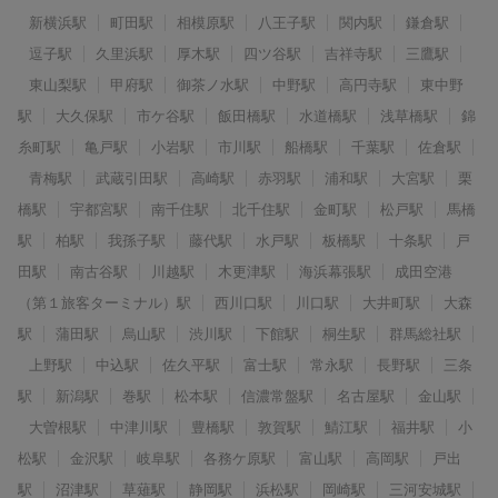
新横浜駅
町田駅
相模原駅
八王子駅
関内駅
鎌倉駅
逗子駅
久里浜駅
厚木駅
四ツ谷駅
吉祥寺駅
三鷹駅
東山梨駅
甲府駅
御茶ノ水駅
中野駅
高円寺駅
東中野
駅
大久保駅
市ケ谷駅
飯田橋駅
水道橋駅
浅草橋駅
錦
糸町駅
亀戸駅
小岩駅
市川駅
船橋駅
千葉駅
佐倉駅
青梅駅
武蔵引田駅
高崎駅
赤羽駅
浦和駅
大宮駅
栗
橋駅
宇都宮駅
南千住駅
北千住駅
金町駅
松戸駅
馬橋
駅
柏駅
我孫子駅
藤代駅
水戸駅
板橋駅
十条駅
戸
田駅
南古谷駅
川越駅
木更津駅
海浜幕張駅
成田空港
（第１旅客ターミナル）駅
西川口駅
川口駅
大井町駅
大森
駅
蒲田駅
烏山駅
渋川駅
下館駅
桐生駅
群馬総社駅
上野駅
中込駅
佐久平駅
富士駅
常永駅
長野駅
三条
駅
新潟駅
巻駅
松本駅
信濃常盤駅
名古屋駅
金山駅
大曽根駅
中津川駅
豊橋駅
敦賀駅
鯖江駅
福井駅
小
松駅
金沢駅
岐阜駅
各務ケ原駅
富山駅
高岡駅
戸出
駅
沼津駅
草薙駅
静岡駅
浜松駅
岡崎駅
三河安城駅