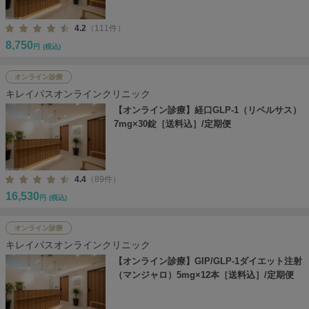
4.2
（111件）
8,750
円
(税込)
オンライン診療
キレイパスオンラインクリニック
【オンライン診療】経口GLP-1（リベルサス）
7mg×30錠［送料込］/定期便
4.4
（89件）
16,530
円
(税込)
オンライン診療
キレイパスオンラインクリニック
【オンライン診療】GIP/GLP-1ダイエット注射
（マンジャロ）5mg×12本［送料込］/定期便