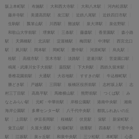
阪上本町駅
布施駅
大和西大寺駅
大和八木駅
河内松原駅
藤井寺駅
美濃高田駅
友江駅
近鉄八尾駅
近鉄四日市駅
生駒駅
瓢箪山駅
川西駅
難波駅
泉大津駅
泉佐野駅
和歌山大学前駅
堺東駅
三条駅
藤森駅
香里園駅
森小路
駅
天満橋駅
北浜駅
淀屋橋駅
梅田駅
中津駅
西宮北口
駅
夙川駅
岡本駅
岡町駅
豊中駅
河原町駅
烏丸駅
桂駅
高槻市駅
茨木市駅
淡路駅
逆瀬川駅
苦楽園口駅
鳴尾・武庫川女子大前駅
薬院駅
下大利駅
西鉄久留米駅
香椎花園前駅
大通駅
大谷地駅
すすきの駅
牛込柳町駅
勝どき駅
戸越駅
三田駅
板橋区役所前駅
志村坂上駅
志
村三丁目駅
高島平駅
馬喰横山駅
熊野前駅
つくば駅
み
なとみらい駅
元町・中華街駅
岸根公園駅
港南中央駅
湘南
海岸公園駅
多摩センター駅
八千代中央駅
都筑ふれあいの丘
駅
上田駅
伊豆長岡駅
桜橋駅
伏見駅
栄駅
新栄町駅
覚王山駅
久屋大通駅
矢場町駅
徳重駅
四条駅
千里中央
駅
江坂駅
泉ヶ丘駅
和泉中央駅
三ツ松駅
本町駅
心斎