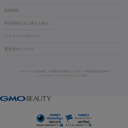
容内服
タトゥー除去
医療痩身
傷跡治療
医療脱毛（おなか）
疲
利用規約
薬剤
労回復点滴・疲労回復注射
くま治療
切開施術
デリケートゾー
リジェノックス
クレヴィエル
ファットインパクト
ヒアルロニ
ほくろ・いぼ
ンケア
ホワイトニング
わきが治療
カベリン
隆鼻術
医療
特定商取引法に関する表示
ダーゼ
サリチル酸マクロゴールピーリング
ボライト
幹細胞培
CO2レーザー
脱毛（お尻）
ショッピングリフト
ガミースマイル治療
レーザ
養上清液
プライバシーポリシー
ー治療（しみ・くすみ）
水光注射（しみ・くすみ）
RF治療
レ
小顔・フェイスライン
ーザー治療（毛穴・ニキビ跡）
涙袋ヒアルロン酸
顎ヒアルロン
機器
運営会社について
HIFU（ハイフ）
糸リフト
ショッピングリフト
酸
唇ヒアルロン酸注射
水光注射（毛穴・ニキビ跡）
鼻ヒアル
ルメッカ
プラズマシャワー
ウルトラセルQプラス
BBL光治
ロン酸注射
医療脱毛（うなじ）
ヒアルロン酸注射（豊胸）
レ
痩身・ダイエット
療
メディオスター
ジェネシス
ウルトラアクセント
ウルト
ーザー治療（黒ずみ）
医療脱毛（指）
ダイエット点滴・ ダイエ
脂肪溶解注射
BNLS・BNLS neo
カベリン
輪郭注射（MLM）
「キレイパス byGMO」を運営するGMOビューティー株式会社はGMOイ
ラフォーマー（ウルトラフォーマーⅢ）
サーマクール
イントラ
ンターネットグループのメンバーです。
ット注射
レーザーピーリング
レーザー治療（しみスポット照
脂肪冷却
セル
イントラジェン
QスイッチYAGレーザー
Qスイッチルビ
射）
ベルベットスキン
レーザー治療（赤み改善）
マイクロボ
ーレーザー
ヴァンキッシュ
ミラドライ
フォトRF
美肌
トックス（ボトックスリフト）
クリーニング
GLP-1
セラミッ
美容点滴
美容注射
ケミカルピーリング
マッサージピール
その他
ク治療
医療脱毛（ヒゲ）
ポテンツァ
トラネキサム酸
ジェ
イオン導入
エレクトロポレーション
レーザーピーリング
美
リードファインリフト
肩こり注射
ドラッグデリバリー（ポテン
ントルマックスプロ
イボ取り
シミ取り
シミ取り（皮膚科）
容内服
ツァ）
ハイドラジェントル
ルメッカ
ジェネシス
リジュラン
ラ
イムライト
Vビーム
シルファーム
スネコス
インモード