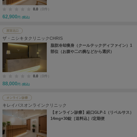
0.0
（0件）
62,900
円
(税込)
西宮北口
ザ・ニシキタクリニックCHRIS
脂肪冷却痩身（クールテックディファイン）1
部位（お腹や二の腕などから選択）
0.0
（0件）
88,000
円
(税込)
オンライン診療
キレイパスオンラインクリニック
【オンライン診療】経口GLP-1（リベルサス）
14mg×30錠［送料込］/定期便