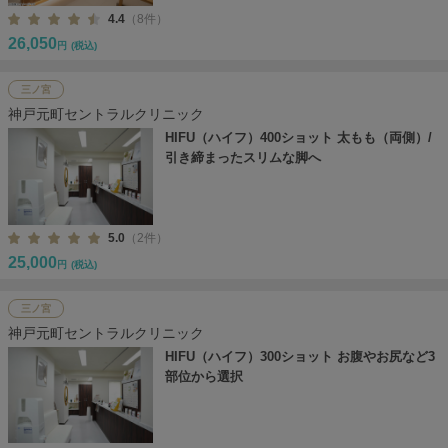
4.4
（8件）
26,050
円
(税込)
三ノ宮
神戸元町セントラルクリニック
HIFU（ハイフ）400ショット 太もも（両側）/
引き締まったスリムな脚へ
5.0
（2件）
25,000
円
(税込)
三ノ宮
神戸元町セントラルクリニック
HIFU（ハイフ）300ショット お腹やお尻など3
部位から選択