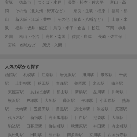
宝塚
徳島市
つくば・水戸
長野・松本・佐久平
富山・高
岡
その他（北九州・野芥など）
奈良・生駒・橿原
福島・郡
山
新大阪・江坂・豊中
その他（藤森・八幡など）
山形・米
沢
福井・坂井・鯖江
鳥取・米子・倉吉
松江
下関・柳井・
岩国
松山・今治
高知・南国
佐賀・唐津
長崎・佐世保
宮崎・都城など
所沢・入間
人気の駅から探す
函館駅
札幌駅
江別駅
岩見沢駅
旭川駅
帯広駅
千歳
駅
上野幌駅
秋田駅
青森駅
鶴岡駅
米沢駅
仙台駅
東照宮駅
あおば通駅
郡山駅
新橋駅
品川駅
川崎駅
横浜駅
戸塚駅
大船駅
藤沢駅
平塚駅
小田原駅
熱海
駅
大崎駅
五反田駅
目黒駅
恵比寿駅
渋谷駅
原宿駅
代々木駅
新宿駅
高田馬場駅
目白駅
池袋駅
大塚駅
駒込駅
日暮里駅
御徒町駅
秋葉原駅
神田駅
有楽町駅
浜松町駅
田町駅
登戸駅
南多摩駅
立川駅
西国分寺駅