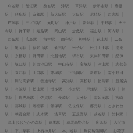
刈谷駅
蟹江駅
桑名駅
津駅
草津駅
伊勢市駅
彦根
駅
膳所駅
京都駅
新大阪駅
大阪駅
尼崎駅
西宮駅
芦屋駅
三ノ宮駅
元町駅
神戸駅
新旭駅
平野駅
天王
寺駅
舞子駅
姫路駅
岡山駅
倉敷駅
福山駅
河内駅
西条駅
広島駅
前空駅
由宇駅
柳井駅
徳山駅
二条
駅
亀岡駅
福知山駅
倉吉駅
米子駅
松井山手駅
徳庵
駅
京橋駅
野田駅
北新地駅
堺市駅
東岸和田駅
紀伊
駅
塚口駅
川西池田駅
中山寺駅
宝塚駅
津山駅
志都美
駅
直江駅
山口駅
東城駅
下祇園駅
新市駅
南小野田
駅
周防高森駅
善通寺駅
高知駅
高松駅
徳島駅
新居浜
駅
今治駅
松山駅
博多駅
小倉駅
戸畑駅
玉名駅
熊
本駅
鹿児島駅
佐賀駅
長崎駅
大分駅
南延岡駅
宮崎
駅
都城駅
若松駅
飯塚駅
佐世保駅
郡元駅
ときわ台
駅
朝霞台駅
志木駅
浅草駅
五反野駅
越谷駅
館林駅
流山おおたかの森駅
練馬駅
練馬高野台駅
所沢駅
入間市
駅
下井草駅
上石神井駅
本川越駅
堀切菖蒲園駅
お花茶