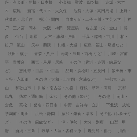
座・有楽町・新橋・日本橋
心斎橋・難波・四ツ橋
赤坂・六本
木・広尾
新宿・代々木・大久保
池袋・大塚・高田馬場
上野・
秋葉原・北千住
横浜・関内
自由が丘・二子玉川・学芸大学
神
戸・三ノ宮・岡本
大阪・梅田・淀屋橋
名古屋・栄・金山
博
多
仙台
那覇
大宮・浦和・戸田
千葉・船橋・市川
柏・
松戸・流山
天神・薬院
札幌・大通
広島・福山・尾道など
秋田・横手
青森・八戸
高崎・渋川・前橋 など
川崎・宮前
平・青葉台
西宮・芦屋・尼崎
その他（豊洲・赤羽・練馬な
ど）
恵比寿・目黒・中目黒
品川・浜松町・五反田
飯田橋・市
ヶ谷・永田町
その他（大和・上大岡・六浦など）
宇都宮・烏
山
和歌山市
川越・南古谷・久喜
彦根・草津・高島
京都・
烏丸
熊本・通町筋
金沢
その他（姫路）
その他
岡山・
倉敷
高松
桑名・四日市
中野・吉祥寺・立川
下北沢・成城
学園前・町田
浜松・静岡
藤沢・鎌倉・厚木
その他（我孫子な
ど）
その他（函館など）
津・伊勢
大分・別府
山梨・甲
府
新潟・三条
岐阜・大垣・各務ヶ原
鹿児島・郡元
川西・