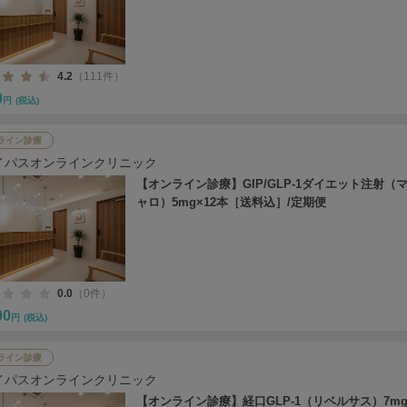
4.2
（111件）
0
円
(税込)
ライン診療
イパスオンラインクリニック
【オンライン診療】GIP/GLP-1ダイエット注射（
ャロ）5mg×12本［送料込］/定期便
0.0
（0件）
00
円
(税込)
ライン診療
イパスオンラインクリニック
【オンライン診療】経口GLP-1（リベルサス）7mg