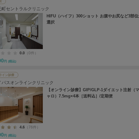
宮
元町セントラルクリニック
HIFU（ハイフ）300ショット お腹やお尻など3部
選択
0.0
（0件）
00
円
(税込)
ライン診療
イパスオンラインクリニック
【オンライン診療】GIP/GLP-1ダイエット注射（
ャロ）7.5mg×4本［送料込］/定期便
4.6
（76件）
00
円
(税込)