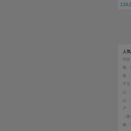
116,
人気
渋谷
橋・
保
子玉
山
山
戸
（豊
橋・