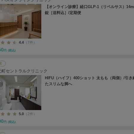
【オンライン診療】経口GLP-1（リベルサス）14mg
錠［送料込］/定期便
4.4
（7件）
50
円
(税込)
宮
元町セントラルクリニック
HIFU（ハイフ）400ショット 太もも（両側）/引
たスリムな脚へ
5.0
（2件）
00
円
(税込)