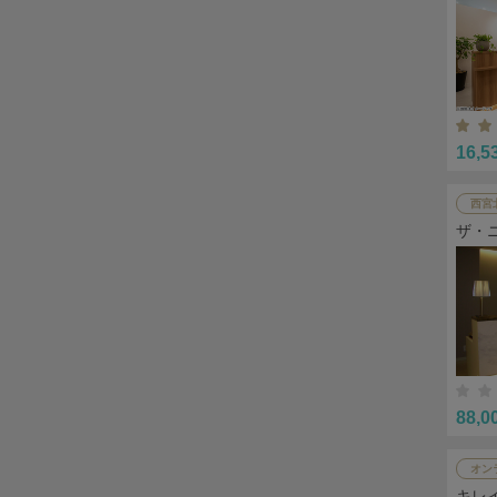
16,5
西宮
ザ・
88,0
オン
キレ