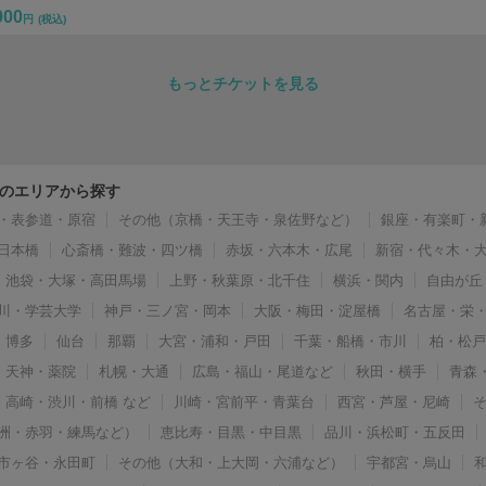
000
円
(税込)
もっとチケットを見る
のエリアから探す
・表参道・原宿
その他（京橋・天王寺・泉佐野など）
銀座・有楽町・
日本橋
心斎橋・難波・四ツ橋
赤坂・六本木・広尾
新宿・代々木・
池袋・大塚・高田馬場
上野・秋葉原・北千住
横浜・関内
自由が丘
川・学芸大学
神戸・三ノ宮・岡本
大阪・梅田・淀屋橋
名古屋・栄
博多
仙台
那覇
大宮・浦和・戸田
千葉・船橋・市川
柏・松
天神・薬院
札幌・大通
広島・福山・尾道など
秋田・横手
青森
高崎・渋川・前橋 など
川崎・宮前平・青葉台
西宮・芦屋・尼崎
洲・赤羽・練馬など）
恵比寿・目黒・中目黒
品川・浜松町・五反田
市ヶ谷・永田町
その他（大和・上大岡・六浦など）
宇都宮・烏山