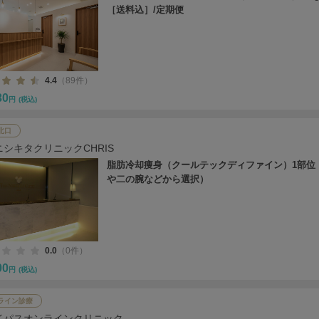
［送料込］/定期便
4.4
（89件）
30
円
(税込)
北口
ニシキタクリニックCHRIS
脂肪冷却痩身（クールテックディファイン）1部位
や二の腕などから選択）
0.0
（0件）
00
円
(税込)
ライン診療
イパスオンラインクリニック