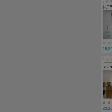
三ノ
神戸
19,8
オン
キレ
32,3