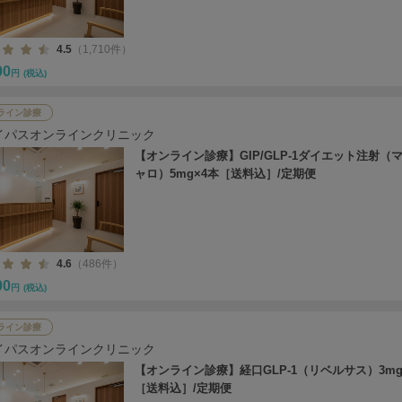
4.5
（1,710件）
00
円
(税込)
ライン診療
イパスオンラインクリニック
【オンライン診療】GIP/GLP-1ダイエット注射（
ャロ）5mg×4本［送料込］/定期便
4.6
（486件）
00
円
(税込)
ライン診療
イパスオンラインクリニック
【オンライン診療】経口GLP-1（リベルサス）3mg
［送料込］/定期便