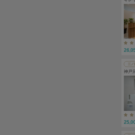
26,0
三ノ
神戸
25,0