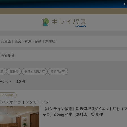
兵庫県｜西宮・芦屋・尼崎｜芦屋駅
医療痩身
価格帯
何度でも購入可
即時予約可
15
チケット：
件
ライン診療
イパスオンラインクリニック
【オンライン診療】GIP/GLP-1ダイエット注射（
ャロ）2.5mg×4本［送料込］/定期便