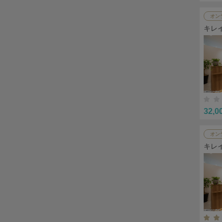
オン
キレ
32,0
オン
キレ