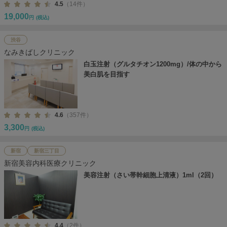
4.5
（14件）
19,000
円
(税込)
渋谷
なみきばしクリニック
白玉注射（グルタチオン1200mg）/体の中から
美白肌を目指す
4.6
（357件）
3,300
円
(税込)
新宿
新宿三丁目
新宿美容内科医療クリニック
美容注射（さい帯幹細胞上清液）1ml（2回）
4.4
（2件）