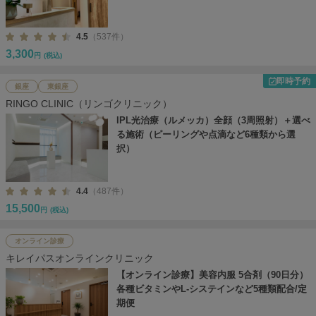
4.5
（537件）
3,300
円
(税込)
即時予約
銀座
東銀座
RINGO CLINIC（リンゴクリニック）
IPL光治療（ルメッカ）全顔（3周照射）＋選べ
る施術（ピーリングや点滴など6種類から選
択）
4.4
（487件）
15,500
円
(税込)
オンライン診療
キレイパスオンラインクリニック
【オンライン診療】美容内服 5合剤（90日分）
各種ビタミンやL-システインなど5種類配合/定
期便