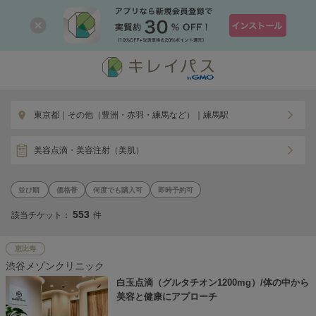
東京都｜その他（豊洲・赤羽・練馬など）｜練馬駅
美容点滴・美容注射（美肌）
価格帯
何度でも購入可
即時予約可
553
該当チケット：
件
恵比寿
渋谷メゾンクリニック
白玉点滴（グルタチオン1200mg）/体の中から
美容と健康にアプローチ