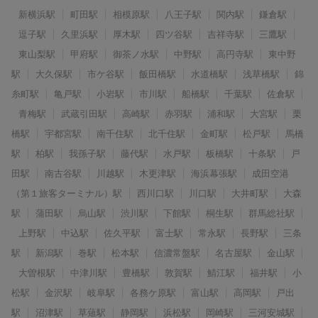
新横浜駅
町田駅
相模原駅
八王子駅
関内駅
鎌倉駅
逗子駅
久里浜駅
厚木駅
四ツ谷駅
吉祥寺駅
三鷹駅
東山梨駅
甲府駅
御茶ノ水駅
中野駅
高円寺駅
東中野
駅
大久保駅
市ケ谷駅
飯田橋駅
水道橋駅
浅草橋駅
錦
糸町駅
亀戸駅
小岩駅
市川駅
船橋駅
千葉駅
佐倉駅
青梅駅
武蔵引田駅
高崎駅
赤羽駅
浦和駅
大宮駅
栗
橋駅
宇都宮駅
南千住駅
北千住駅
金町駅
松戸駅
馬橋
駅
柏駅
我孫子駅
藤代駅
水戸駅
板橋駅
十条駅
戸
田駅
南古谷駅
川越駅
木更津駅
海浜幕張駅
成田空港
（第１旅客ターミナル）駅
西川口駅
川口駅
大井町駅
大森
駅
蒲田駅
烏山駅
渋川駅
下館駅
桐生駅
群馬総社駅
上野駅
中込駅
佐久平駅
富士駅
常永駅
長野駅
三条
駅
新潟駅
巻駅
松本駅
信濃常盤駅
名古屋駅
金山駅
大曽根駅
中津川駅
豊橋駅
敦賀駅
鯖江駅
福井駅
小
松駅
金沢駅
岐阜駅
各務ケ原駅
富山駅
高岡駅
戸出
駅
沼津駅
草薙駅
静岡駅
浜松駅
岡崎駅
三河安城駅