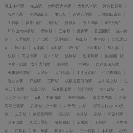
阪上本町駅
布施駅
大和西大寺駅
大和八木駅
河内松原駅
藤井寺駅
美濃高田駅
友江駅
近鉄八尾駅
近鉄四日市駅
生駒駅
瓢箪山駅
川西駅
難波駅
泉大津駅
泉佐野駅
和歌山大学前駅
堺東駅
三条駅
藤森駅
香里園駅
森小路
駅
天満橋駅
北浜駅
淀屋橋駅
梅田駅
中津駅
西宮北口
駅
夙川駅
岡本駅
岡町駅
豊中駅
河原町駅
烏丸駅
桂駅
高槻市駅
茨木市駅
淡路駅
逆瀬川駅
苦楽園口駅
鳴尾・武庫川女子大前駅
薬院駅
下大利駅
西鉄久留米駅
香椎花園前駅
大通駅
大谷地駅
すすきの駅
牛込柳町駅
勝どき駅
戸越駅
三田駅
板橋区役所前駅
志村坂上駅
志
村三丁目駅
高島平駅
馬喰横山駅
熊野前駅
つくば駅
み
なとみらい駅
元町・中華街駅
岸根公園駅
港南中央駅
湘南
海岸公園駅
多摩センター駅
八千代中央駅
都筑ふれあいの丘
駅
上田駅
伊豆長岡駅
桜橋駅
伏見駅
栄駅
新栄町駅
覚王山駅
久屋大通駅
矢場町駅
徳重駅
四条駅
千里中央
駅
江坂駅
泉ヶ丘駅
和泉中央駅
三ツ松駅
本町駅
心斎