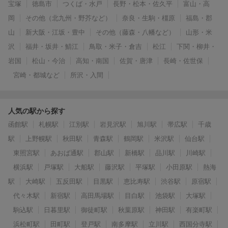
宝塚
徳島市
つくば・水戸
長野・松本・佐久平
富山・高
岡
その他（北九州・野芥など）
奈良・生駒・橿原
福島・郡
山
新大阪・江坂・豊中
その他（藤森・八幡など）
山形・米
沢
福井・坂井・鯖江
鳥取・米子・倉吉
松江
下関・柳井・
岩国
松山・今治
高知・南国
佐賀・唐津
長崎・佐世保
宮崎・都城など
所沢・入間
人気の駅から探す
函館駅
札幌駅
江別駅
岩見沢駅
旭川駅
帯広駅
千歳
駅
上野幌駅
秋田駅
青森駅
鶴岡駅
米沢駅
仙台駅
東照宮駅
あおば通駅
郡山駅
新橋駅
品川駅
川崎駅
横浜駅
戸塚駅
大船駅
藤沢駅
平塚駅
小田原駅
熱海
駅
大崎駅
五反田駅
目黒駅
恵比寿駅
渋谷駅
原宿駅
代々木駅
新宿駅
高田馬場駅
目白駅
池袋駅
大塚駅
駒込駅
日暮里駅
御徒町駅
秋葉原駅
神田駅
有楽町駅
浜松町駅
田町駅
登戸駅
南多摩駅
立川駅
西国分寺駅