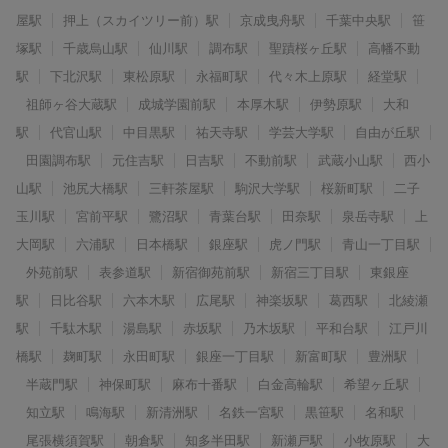
屋駅
押上（スカイツリー前）駅
京成曳舟駅
千葉中央駅
笹
塚駅
千歳烏山駅
仙川駅
調布駅
聖蹟桜ヶ丘駅
高幡不動
駅
下北沢駅
東松原駅
永福町駅
代々木上原駅
経堂駅
祖師ヶ谷大蔵駅
成城学園前駅
本厚木駅
伊勢原駅
大和
駅
代官山駅
中目黒駅
祐天寺駅
学芸大学駅
自由が丘駅
田園調布駅
元住吉駅
日吉駅
不動前駅
武蔵小山駅
西小
山駅
池尻大橋駅
三軒茶屋駅
駒沢大学駅
桜新町駅
二子
玉川駅
宮前平駅
鷺沼駅
青葉台駅
田奈駅
泉岳寺駅
上
大岡駅
六浦駅
日本橋駅
銀座駅
虎ノ門駅
青山一丁目駅
外苑前駅
表参道駅
新宿御苑前駅
新宿三丁目駅
東銀座
駅
日比谷駅
六本木駅
広尾駅
神楽坂駅
葛西駅
北綾瀬
駅
千駄木駅
湯島駅
赤坂駅
乃木坂駅
平和台駅
江戸川
橋駅
麹町駅
永田町駅
銀座一丁目駅
新富町駅
豊洲駅
半蔵門駅
神保町駅
麻布十番駅
白金高輪駅
希望ヶ丘駅
知立駅
鳴海駅
新清洲駅
名鉄一宮駅
黒笹駅
名和駅
尾張横須賀駅
朝倉駅
知多半田駅
新瀬戸駅
小牧原駅
大