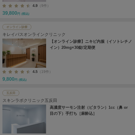
4.9
（9件）
39,800
円
(税込)
オンライン診療
キレイパスオンラインクリニック
【オンライン診療】ニキビ内服（イソトレチノ
イン）20mg×30錠/定期便
4.5
（19件）
9,800
円
(税込)
五反田
スキンラボクリニック五反田
高濃度サーモン注射（ビタラン）1cc（鼻 or
目の下）手打ち［麻酔込］