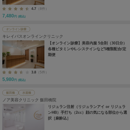
4.7
（8件）
7,480
円
(税込)
オンライン診療
キレイパスオンラインクリニック
【オンライン診療】美容内服 5合剤（30日分）
各種ビタミンやL-システインなど5種類配合/定
期便
3.8
（5件）
5,980
円
(税込)
飯田橋
水道橋
ノア美容クリニック 飯田橋院
リジュラン注射（リジュランアイ or リジュラ
ンHB）手打ち（2cc）顔の気になる部位から選
択［麻酔込］