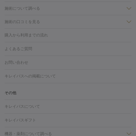
施術について調べる
施術の口コミを見る
美白
白玉点滴・白玉注射
高濃度ビタミンC点滴
美容内服
フォトフェイシャルM22
フラクショナルレーザー
レーザートーニ
購入から利用までの流れ
ング
ケミカルピーリング
プラセンタ注射
イオン導入
しみ・そばかす・肝斑
よくあるご質問
HIFU（ハイフ）
白玉点滴・白玉注射
高濃度ビタミンC点滴
フォトフェイシャル
レーザートーニング
ピコレーザートーニン
糸リフト
ボトックス
ボツリヌストキシン
エレクトロポレー
グ
フォトシルクプラス
美容内服
お問い合わせ
ション
ダーマペン
ピコフラクショナルレーザー
ピコレーザー
トーニング
ハイドラフェイシャル
マッサージピール
脂肪溶解
キレイパスへの掲載について
しわ・たるみ
注射
美容点滴・美容注射
フォトRF
PRP皮膚再生療法
脂肪
ヒアルロン酸注射
ボトックス注射
ボツリヌストキシン注射
水
冷却
医療脱毛（顔）
医療脱毛（全身）
医療脱毛（あし）
その他
光注射
PRP皮膚再生療法
RF治療（テノール）
スネコス注射
医療脱毛（VIO）
水光注射（ハリ・美肌）
レーザー治療（ハ
美容内服
キレイパスについて
リ・美肌）
光治療（フォトフェイシャルなど）
アートメイク
毛穴・ニキビ跡
BNLS
二重埋没
医療脱毛（背中）
医療脱毛（うで）
医療
キレイパスギフト
フラクショナルレーザー
ピコフラクショナルレーザー
ダーマペ
脱毛（脇）
にんにく注射
ピアス穴あけ
AGA
医療脱毛
ン
機器・薬剤について調べる
ハイドラフェイシャル
ベルベットスキン
ポテンツァ
美
（胸）
ほくろ・いぼ切除
レーザー治療（ほくろ・いぼ除去）