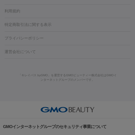
容内服
タトゥー除去
医療痩身
傷跡治療
医療脱毛（おなか）
疲
利用規約
薬剤
労回復点滴・疲労回復注射
くま治療
切開施術
デリケートゾー
リジェノックス
クレヴィエル
ファットインパクト
ヒアルロニ
ほくろ・いぼ
ンケア
ホワイトニング
わきが治療
カベリン
隆鼻術
医療
特定商取引法に関する表示
ダーゼ
サリチル酸マクロゴールピーリング
ボライト
幹細胞培
CO2レーザー
脱毛（お尻）
ショッピングリフト
ガミースマイル治療
レーザ
養上清液
プライバシーポリシー
ー治療（しみ・くすみ）
水光注射（しみ・くすみ）
RF治療
レ
小顔・フェイスライン
ーザー治療（毛穴・ニキビ跡）
涙袋ヒアルロン酸
顎ヒアルロン
機器
運営会社について
HIFU（ハイフ）
糸リフト
ショッピングリフト
酸
唇ヒアルロン酸注射
水光注射（毛穴・ニキビ跡）
鼻ヒアル
ルメッカ
プラズマシャワー
ウルトラセルQプラス
BBL光治
ロン酸注射
医療脱毛（うなじ）
ヒアルロン酸注射（豊胸）
レ
痩身・ダイエット
療
メディオスター
ジェネシス
ウルトラアクセント
ウルト
ーザー治療（黒ずみ）
医療脱毛（指）
ダイエット点滴・ ダイエ
脂肪溶解注射
BNLS・BNLS neo
カベリン
輪郭注射（MLM）
「キレイパス byGMO」を運営するGMOビューティー株式会社はGMOイ
ラフォーマー（ウルトラフォーマーⅢ）
サーマクール
イントラ
ンターネットグループのメンバーです。
ット注射
レーザーピーリング
レーザー治療（しみスポット照
脂肪冷却
セル
イントラジェン
QスイッチYAGレーザー
Qスイッチルビ
射）
ベルベットスキン
レーザー治療（赤み改善）
マイクロボ
ーレーザー
ヴァンキッシュ
ミラドライ
フォトRF
美肌
トックス（ボトックスリフト）
クリーニング
GLP-1
セラミッ
美容点滴
美容注射
ケミカルピーリング
マッサージピール
その他
ク治療
医療脱毛（ヒゲ）
ポテンツァ
トラネキサム酸
ジェ
イオン導入
エレクトロポレーション
レーザーピーリング
美
リードファインリフト
肩こり注射
ドラッグデリバリー（ポテン
ントルマックスプロ
イボ取り
シミ取り
シミ取り（皮膚科）
容内服
ツァ）
ハイドラジェントル
ルメッカ
ジェネシス
リジュラン
ラ
GMOインターネットグループのセキュリティ事業について
イムライト
Vビーム
シルファーム
スネコス
インモード