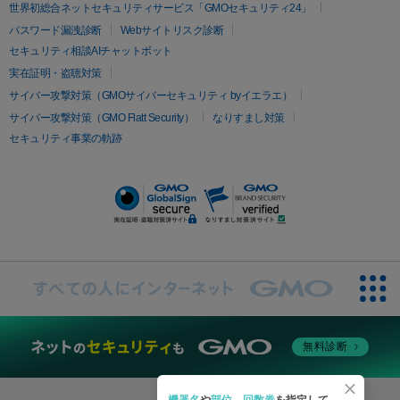
疲労回復・健康
世界初総合ネットセキュリティサービス「GMOセキュリティ24」
オリジオ
ミラノリピール
サーマジェン
リバースピール
パスワード漏洩診断
Webサイトリスク診断
プラセンタ注射
にんにく注射
オンダリフト
ジュベルック
ルビーフラクショナル
セキュリティ相談AIチャットボット
実在証明・盗聴対策
医療脱毛
サイバー攻撃対策（GMOサイバーセキュリティ byイエラエ）
医療脱毛（VIO）
医療脱毛
サイバー攻撃対策（GMO Flatt Security）
なりすまし対策
セキュリティ事業の軌跡
その他
二重埋没
アートメイク
ガミースマイル治療
オフィスホワイト
ニング
ピアス穴あけ
無料診断