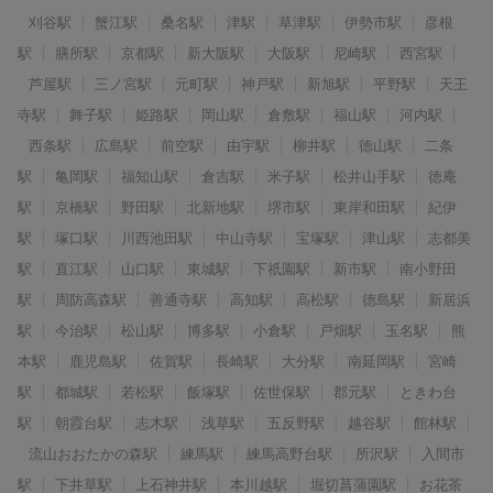
刈谷駅
蟹江駅
桑名駅
津駅
草津駅
伊勢市駅
彦根
駅
膳所駅
京都駅
新大阪駅
大阪駅
尼崎駅
西宮駅
芦屋駅
三ノ宮駅
元町駅
神戸駅
新旭駅
平野駅
天王
寺駅
舞子駅
姫路駅
岡山駅
倉敷駅
福山駅
河内駅
西条駅
広島駅
前空駅
由宇駅
柳井駅
徳山駅
二条
駅
亀岡駅
福知山駅
倉吉駅
米子駅
松井山手駅
徳庵
駅
京橋駅
野田駅
北新地駅
堺市駅
東岸和田駅
紀伊
駅
塚口駅
川西池田駅
中山寺駅
宝塚駅
津山駅
志都美
駅
直江駅
山口駅
東城駅
下祇園駅
新市駅
南小野田
駅
周防高森駅
善通寺駅
高知駅
高松駅
徳島駅
新居浜
駅
今治駅
松山駅
博多駅
小倉駅
戸畑駅
玉名駅
熊
本駅
鹿児島駅
佐賀駅
長崎駅
大分駅
南延岡駅
宮崎
駅
都城駅
若松駅
飯塚駅
佐世保駅
郡元駅
ときわ台
駅
朝霞台駅
志木駅
浅草駅
五反野駅
越谷駅
館林駅
流山おおたかの森駅
練馬駅
練馬高野台駅
所沢駅
入間市
駅
下井草駅
上石神井駅
本川越駅
堀切菖蒲園駅
お花茶