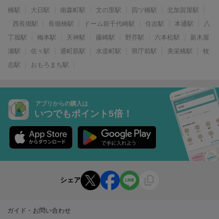
橋駅
大日駅
南森町駅
文の里駅
四ツ橋駅
北加賀屋駅
西長堀駅
長堀橋駅
ドーム前千代崎駅
住吉駅
本通駅
八
丁堀駅
梅本駅
天神駅
藤崎駅
野芥駅
六本松駅
新木屋
瀬駅
佐々駅
通町筋駅
水道町駅
県庁前駅
美栄橋駅
牧
志駅
おもろまち駅
アプリからの購入は
いつでもポイント5倍！
シェア
ガイド・お問い合わせ