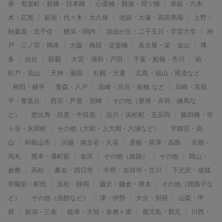
座・有楽町・新橋・日本橋
心斎橋・難波・四ツ橋
赤坂・六本
木・広尾
新宿・代々木・大久保
池袋・大塚・高田馬場
上野・
秋葉原・北千住
横浜・関内
自由が丘・二子玉川・学芸大学
神
戸・三ノ宮・岡本
大阪・梅田・淀屋橋
名古屋・栄・金山
博
多
仙台
那覇
大宮・浦和・戸田
千葉・船橋・市川
柏・
松戸・流山
天神・薬院
札幌・大通
広島・福山・尾道など
秋田・横手
青森・八戸
高崎・渋川・前橋 など
川崎・宮前
平・青葉台
西宮・芦屋・尼崎
その他（豊洲・赤羽・練馬な
ど）
恵比寿・目黒・中目黒
品川・浜松町・五反田
飯田橋・市
ヶ谷・永田町
その他（大和・上大岡・六浦など）
宇都宮・烏
山
和歌山市
川越・南古谷・久喜
彦根・草津・高島
京都・
烏丸
熊本・通町筋
金沢
その他（姫路）
その他
岡山・
倉敷
高松
桑名・四日市
中野・吉祥寺・立川
下北沢・成城
学園前・町田
浜松・静岡
藤沢・鎌倉・厚木
その他（我孫子な
ど）
その他（函館など）
津・伊勢
大分・別府
山梨・甲
府
新潟・三条
岐阜・大垣・各務ヶ原
鹿児島・郡元
川西・