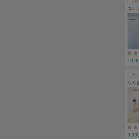
五反
スキ
19,0
渋谷
なみ
3,30