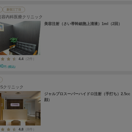
新宿三丁目
美容内科医療クリニック
美容注射（さい帯幹細胞上清液）1ml（2回）
4.4
（2件）
00
円
(税込)
DSクリニック
ジャルプロスーパーハイドロ注射（手打ち）2.5cc
顔）
4.8
（8件）