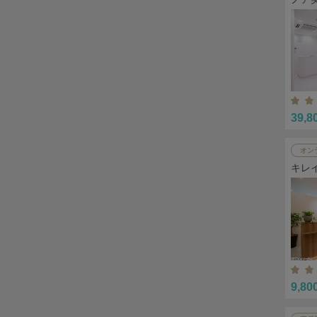
39,8
オン
キレ
9,80