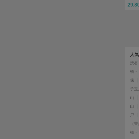
29,8
人気
渋谷
橋・
保
子玉
山
山
戸
（豊
橋・