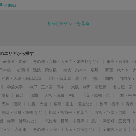
00
円
(税込)
もっとチケットを見る
のエリアから探す
・表参道・原宿
その他（京橋・天王寺・泉佐野など）
銀座・有楽町・
日本橋
心斎橋・難波・四ツ橋
赤坂・六本木・広尾
新宿・代々木・
池袋・大塚・高田馬場
上野・秋葉原・北千住
横浜・関内
自由が丘
川・学芸大学
神戸・三ノ宮・岡本
大阪・梅田・淀屋橋
名古屋・栄
博多
仙台
那覇
大宮・浦和・戸田
千葉・船橋・市川
柏・松
天神・薬院
札幌・大通
広島・福山・尾道など
秋田・横手
青森
高崎・渋川・前橋 など
川崎・宮前平・青葉台
西宮・芦屋・尼崎
洲・赤羽・練馬など）
恵比寿・目黒・中目黒
品川・浜松町・五反田
市ヶ谷・永田町
その他（大和・上大岡・六浦など）
宇都宮・烏山