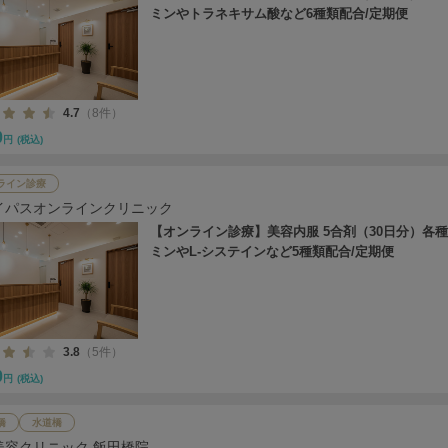
ミンやトラネキサム酸など6種類配合/定期便
4.7
（8件）
0
円
(税込)
ライン診療
イパスオンラインクリニック
【オンライン診療】美容内服 5合剤（30日分）各
ミンやL-システインなど5種類配合/定期便
3.8
（5件）
0
円
(税込)
橋
水道橋
美容クリニック 飯田橋院