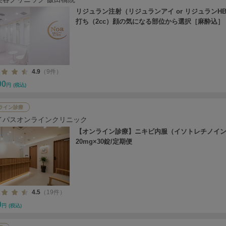
リジュラン注射（リジュランアイ or リジュランH
打ち（2cc）顔の気になる部位から選択［麻酔込］
4.9
（9件）
00
円
(税込)
ライン診療
イパスオンラインクリニック
【オンライン診療】ニキビ内服（イソトレチノイ
20mg×30錠/定期便
4.5
（19件）
0
円
(税込)