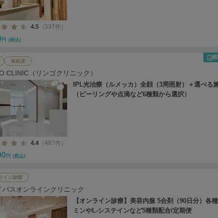
4.5
（537件）
0
円
(税込)
東銀座
GO CLINIC（リンゴクリニック）
IPL光治療（ルメッカ）全顔（3周照射）＋選べる
（ピーリングや点滴など6種類から選択）
4.4
（487件）
00
円
(税込)
ライン診療
イパスオンラインクリニック
【オンライン診療】美容内服 5合剤（90日分）各
ミンやL-システインなど5種類配合/定期便