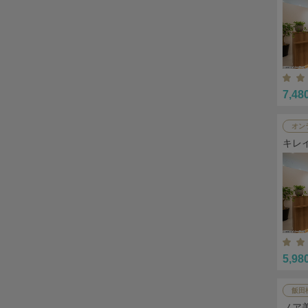
7,48
オン
キレ
5,98
飯田
ノア