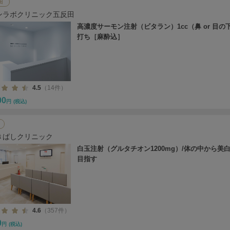
田
ンラボクリニック五反田
高濃度サーモン注射（ビタラン）1cc（鼻 or 目の
打ち［麻酔込］
4.5
（14件）
00
円
(税込)
きばしクリニック
白玉注射（グルタチオン1200mg）/体の中から美
目指す
4.6
（357件）
0
円
(税込)