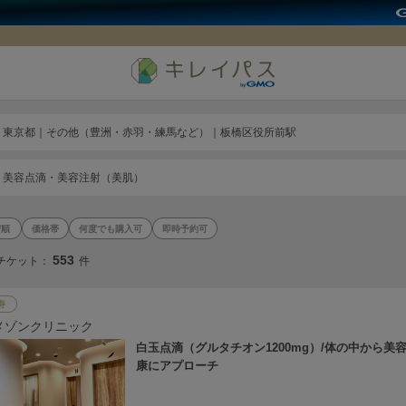
東京都｜その他（豊洲・赤羽・練馬など）｜板橋区役所前駅
美容点滴・美容注射（美肌）
価格帯
何度でも購入可
即時予約可
553
チケット：
件
寿
メゾンクリニック
白玉点滴（グルタチオン1200mg）/体の中から美
康にアプローチ