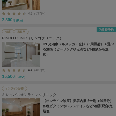
4.5
（537件）
3,300
円
(税込)
即時予約
銀座
東銀座
RINGO CLINIC（リンゴクリニック）
IPL光治療（ルメッカ）全顔（3周照射）＋選べ
る施術（ピーリングや点滴など6種類から選
択）
4.4
（487件）
15,500
円
(税込)
オンライン診療
キレイパスオンラインクリニック
【オンライン診療】美容内服 5合剤（90日分）
各種ビタミンやL-システインなど5種類配合/定
期便