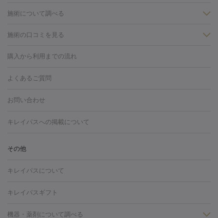
施術について調べる
施術の口コミを見る
美白
白玉点滴・白玉注射
高濃度ビタミンC点滴
美容内服
フォトフェイシャルM22
フラクショナルレーザー
レーザートーニ
購入から利用までの流れ
ング
ケミカルピーリング
プラセンタ注射
イオン導入
しみ・そばかす・肝斑
よくあるご質問
HIFU（ハイフ）
白玉点滴・白玉注射
高濃度ビタミンC点滴
フォトフェイシャル
レーザートーニング
ピコレーザートーニン
糸リフト
ボトックス
ボツリヌストキシン
エレクトロポレー
グ
フォトシルクプラス
美容内服
お問い合わせ
ション
ダーマペン
ピコフラクショナルレーザー
ピコレーザー
トーニング
ハイドラフェイシャル
マッサージピール
脂肪溶解
キレイパスへの掲載について
しわ・たるみ
注射
美容点滴・美容注射
フォトRF
PRP皮膚再生療法
脂肪
ヒアルロン酸注射
ボトックス注射
ボツリヌストキシン注射
水
冷却
医療脱毛（顔）
医療脱毛（全身）
医療脱毛（あし）
その他
光注射
PRP皮膚再生療法
RF治療（テノール）
スネコス注射
医療脱毛（VIO）
水光注射（ハリ・美肌）
レーザー治療（ハ
美容内服
キレイパスについて
リ・美肌）
光治療（フォトフェイシャルなど）
アートメイク
毛穴・ニキビ跡
BNLS
二重埋没
医療脱毛（背中）
医療脱毛（うで）
医療
キレイパスギフト
フラクショナルレーザー
ピコフラクショナルレーザー
ダーマペ
脱毛（脇）
にんにく注射
ピアス穴あけ
AGA
医療脱毛
ン
機器・薬剤について調べる
ハイドラフェイシャル
ベルベットスキン
ポテンツァ
美
（胸）
ほくろ・いぼ切除
レーザー治療（ほくろ・いぼ除去）