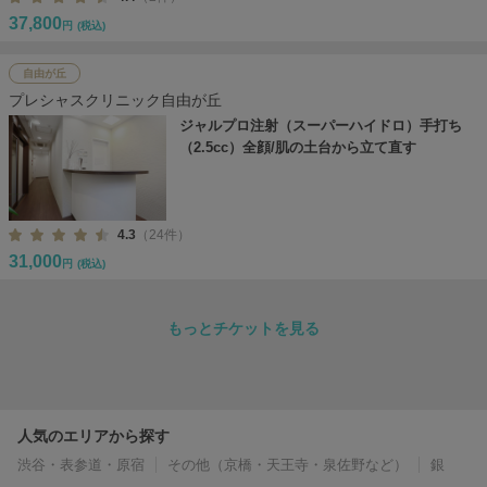
37,800
円
(税込)
自由が丘
プレシャスクリニック自由が丘
ジャルプロ注射（スーパーハイドロ）手打ち
（2.5cc）全顔/肌の土台から立て直す
4.3
（24件）
31,000
円
(税込)
もっとチケットを見る
人気のエリアから探す
渋谷・表参道・原宿
その他（京橋・天王寺・泉佐野など）
銀