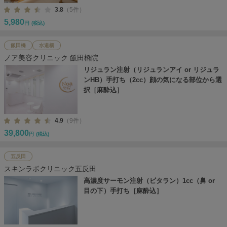
3.8
（5件）
5,980
円
(税込)
飯田橋
水道橋
ノア美容クリニック 飯田橋院
リジュラン注射（リジュランアイ or リジュラ
ンHB）手打ち（2cc）顔の気になる部位から選
択［麻酔込］
4.9
（9件）
39,800
円
(税込)
五反田
スキンラボクリニック五反田
高濃度サーモン注射（ビタラン）1cc（鼻 or
目の下）手打ち［麻酔込］