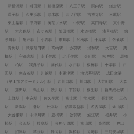
新横浜駅
町田駅
相模原駅
八王子駅
関内駅
鎌倉駅
逗子駅
久里浜駅
厚木駅
四ツ谷駅
吉祥寺駅
三鷹駅
東山梨駅
甲府駅
御茶ノ水駅
中野駅
高円寺駅
東中野
駅
大久保駅
市ケ谷駅
飯田橋駅
水道橋駅
浅草橋駅
錦
糸町駅
亀戸駅
小岩駅
市川駅
船橋駅
千葉駅
佐倉駅
青梅駅
武蔵引田駅
高崎駅
赤羽駅
浦和駅
大宮駅
栗
橋駅
宇都宮駅
南千住駅
北千住駅
金町駅
松戸駅
馬橋
駅
柏駅
我孫子駅
藤代駅
水戸駅
板橋駅
十条駅
戸
田駅
南古谷駅
川越駅
木更津駅
海浜幕張駅
成田空港
（第１旅客ターミナル）駅
西川口駅
川口駅
大井町駅
大森
駅
蒲田駅
烏山駅
渋川駅
下館駅
桐生駅
群馬総社駅
上野駅
中込駅
佐久平駅
富士駅
常永駅
長野駅
三条
駅
新潟駅
巻駅
松本駅
信濃常盤駅
名古屋駅
金山駅
大曽根駅
中津川駅
豊橋駅
敦賀駅
鯖江駅
福井駅
小
松駅
金沢駅
岐阜駅
各務ケ原駅
富山駅
高岡駅
戸出
駅
沼津駅
草薙駅
静岡駅
浜松駅
岡崎駅
三河安城駅