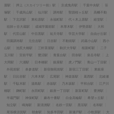
屋駅
押上（スカイツリー前）駅
京成曳舟駅
千葉中央駅
笹
塚駅
千歳烏山駅
仙川駅
調布駅
聖蹟桜ヶ丘駅
高幡不動
駅
下北沢駅
東松原駅
永福町駅
代々木上原駅
経堂駅
祖師ヶ谷大蔵駅
成城学園前駅
本厚木駅
伊勢原駅
大和
駅
代官山駅
中目黒駅
祐天寺駅
学芸大学駅
自由が丘駅
田園調布駅
元住吉駅
日吉駅
不動前駅
武蔵小山駅
西小
山駅
池尻大橋駅
三軒茶屋駅
駒沢大学駅
桜新町駅
二子
玉川駅
宮前平駅
鷺沼駅
青葉台駅
田奈駅
泉岳寺駅
上
大岡駅
六浦駅
日本橋駅
銀座駅
虎ノ門駅
青山一丁目駅
外苑前駅
表参道駅
新宿御苑前駅
新宿三丁目駅
東銀座
駅
日比谷駅
六本木駅
広尾駅
神楽坂駅
葛西駅
北綾瀬
駅
千駄木駅
湯島駅
赤坂駅
乃木坂駅
平和台駅
江戸川
橋駅
麹町駅
永田町駅
銀座一丁目駅
新富町駅
豊洲駅
半蔵門駅
神保町駅
麻布十番駅
白金高輪駅
希望ヶ丘駅
知立駅
鳴海駅
新清洲駅
名鉄一宮駅
黒笹駅
名和駅
尾張横須賀駅
朝倉駅
知多半田駅
新瀬戸駅
小牧原駅
大