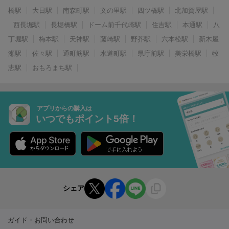
橋駅
大日駅
南森町駅
文の里駅
四ツ橋駅
北加賀屋駅
西長堀駅
長堀橋駅
ドーム前千代崎駅
住吉駅
本通駅
八
丁堀駅
梅本駅
天神駅
藤崎駅
野芥駅
六本松駅
新木屋
瀬駅
佐々駅
通町筋駅
水道町駅
県庁前駅
美栄橋駅
牧
志駅
おもろまち駅
アプリからの購入は
いつでもポイント5倍！
シェア
ガイド・お問い合わせ