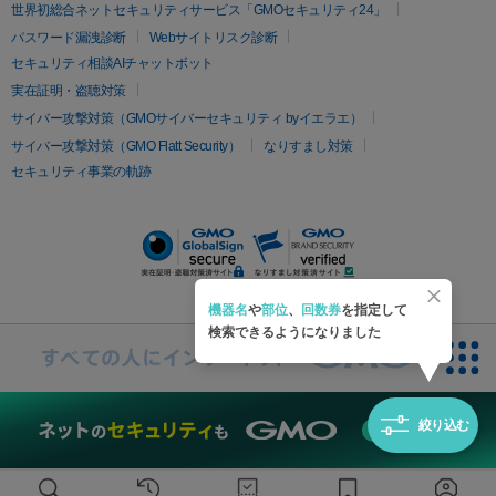
疲労回復・健康
世界初総合ネットセキュリティサービス「GMOセキュリティ24」
オリジオ
ミラノリピール
サーマジェン
リバースピール
パスワード漏洩診断
Webサイトリスク診断
プラセンタ注射
にんにく注射
オンダリフト
ジュベルック
ルビーフラクショナル
セキュリティ相談AIチャットボット
実在証明・盗聴対策
医療脱毛
サイバー攻撃対策（GMOサイバーセキュリティ byイエラエ）
医療脱毛（VIO）
医療脱毛
サイバー攻撃対策（GMO Flatt Security）
なりすまし対策
セキュリティ事業の軌跡
その他
二重埋没
アートメイク
ガミースマイル治療
オフィスホワイト
ニング
ピアス穴あけ
機器名
や
部位
、
回数券
を指定して
検索できるようになりました
絞り込む
無料診断