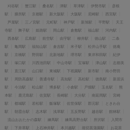
刈谷駅
蟹江駅
桑名駅
津駅
草津駅
伊勢市駅
彦根
駅
膳所駅
京都駅
新大阪駅
大阪駅
尼崎駅
西宮駅
芦屋駅
三ノ宮駅
元町駅
神戸駅
新旭駅
平野駅
天王
寺駅
舞子駅
姫路駅
岡山駅
倉敷駅
福山駅
河内駅
西条駅
広島駅
前空駅
由宇駅
柳井駅
徳山駅
二条
駅
亀岡駅
福知山駅
倉吉駅
米子駅
松井山手駅
徳庵
駅
京橋駅
野田駅
北新地駅
堺市駅
東岸和田駅
紀伊
駅
塚口駅
川西池田駅
中山寺駅
宝塚駅
津山駅
志都美
駅
直江駅
山口駅
東城駅
下祇園駅
新市駅
南小野田
駅
周防高森駅
善通寺駅
高知駅
高松駅
徳島駅
新居浜
駅
今治駅
松山駅
博多駅
小倉駅
戸畑駅
玉名駅
熊
本駅
鹿児島駅
佐賀駅
長崎駅
大分駅
南延岡駅
宮崎
駅
都城駅
若松駅
飯塚駅
佐世保駅
郡元駅
ときわ台
駅
朝霞台駅
志木駅
浅草駅
五反野駅
越谷駅
館林駅
流山おおたかの森駅
練馬駅
練馬高野台駅
所沢駅
入間市
駅
下井草駅
上石神井駅
本川越駅
堀切菖蒲園駅
お花茶