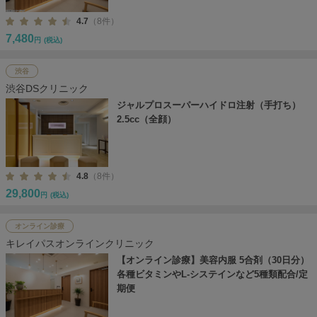
4.7
（8件）
7,480
円
(税込)
渋谷
渋谷DSクリニック
ジャルプロスーパーハイドロ注射（手打ち）
2.5cc（全顔）
4.8
（8件）
29,800
円
(税込)
オンライン診療
キレイパスオンラインクリニック
【オンライン診療】美容内服 5合剤（30日分）
各種ビタミンやL-システインなど5種類配合/定
期便