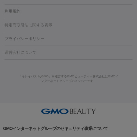
容内服
タトゥー除去
医療痩身
傷跡治療
医療脱毛（おなか）
疲
利用規約
薬剤
労回復点滴・疲労回復注射
くま治療
切開施術
デリケートゾー
リジェノックス
クレヴィエル
ファットインパクト
ヒアルロニ
ほくろ・いぼ
ンケア
ホワイトニング
わきが治療
カベリン
隆鼻術
医療
特定商取引法に関する表示
ダーゼ
サリチル酸マクロゴールピーリング
ボライト
幹細胞培
CO2レーザー
脱毛（お尻）
ショッピングリフト
ガミースマイル治療
レーザ
養上清液
プライバシーポリシー
ー治療（しみ・くすみ）
水光注射（しみ・くすみ）
RF治療
レ
小顔・フェイスライン
ーザー治療（毛穴・ニキビ跡）
涙袋ヒアルロン酸
顎ヒアルロン
機器
運営会社について
HIFU（ハイフ）
糸リフト
ショッピングリフト
酸
唇ヒアルロン酸注射
水光注射（毛穴・ニキビ跡）
鼻ヒアル
ルメッカ
プラズマシャワー
ウルトラセルQプラス
BBL光治
ロン酸注射
医療脱毛（うなじ）
ヒアルロン酸注射（豊胸）
レ
痩身・ダイエット
療
メディオスター
ジェネシス
ウルトラアクセント
ウルト
ーザー治療（黒ずみ）
医療脱毛（指）
ダイエット点滴・ ダイエ
脂肪溶解注射
BNLS・BNLS neo
カベリン
輪郭注射（MLM）
「キレイパス byGMO」を運営するGMOビューティー株式会社はGMOイ
ラフォーマー（ウルトラフォーマーⅢ）
サーマクール
イントラ
ンターネットグループのメンバーです。
ット注射
レーザーピーリング
レーザー治療（しみスポット照
脂肪冷却
セル
イントラジェン
QスイッチYAGレーザー
Qスイッチルビ
射）
ベルベットスキン
レーザー治療（赤み改善）
マイクロボ
ーレーザー
ヴァンキッシュ
ミラドライ
フォトRF
美肌
トックス（ボトックスリフト）
クリーニング
GLP-1
セラミッ
美容点滴
美容注射
ケミカルピーリング
マッサージピール
その他
ク治療
医療脱毛（ヒゲ）
ポテンツァ
トラネキサム酸
ジェ
イオン導入
エレクトロポレーション
レーザーピーリング
美
リードファインリフト
肩こり注射
ドラッグデリバリー（ポテン
ントルマックスプロ
イボ取り
シミ取り
シミ取り（皮膚科）
容内服
ツァ）
ハイドラジェントル
ルメッカ
ジェネシス
リジュラン
ラ
GMOインターネットグループのセキュリティ事業について
イムライト
Vビーム
シルファーム
スネコス
インモード