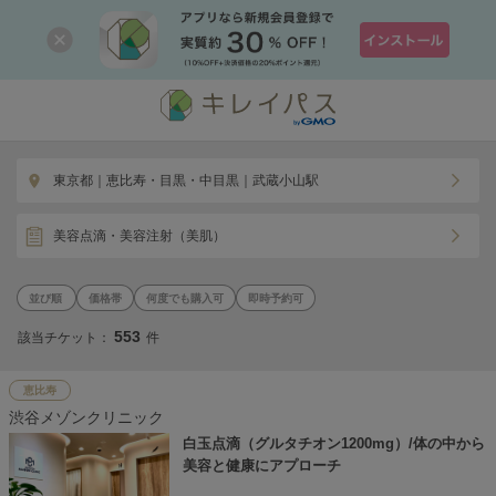
東京都｜恵比寿・目黒・中目黒｜武蔵小山駅
美容点滴・美容注射（美肌）
価格帯
何度でも購入可
即時予約可
553
該当チケット：
件
恵比寿
渋谷メゾンクリニック
白玉点滴（グルタチオン1200mg）/体の中から
美容と健康にアプローチ