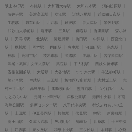
阪上本町駅
布施駅
大和西大寺駅
大和八木駅
河内松原駅
藤井寺駅
美濃高田駅
友江駅
近鉄八尾駅
近鉄四日市駅
生駒駅
瓢箪山駅
川西駅
難波駅
泉大津駅
泉佐野駅
和歌山大学前駅
堺東駅
三条駅
藤森駅
香里園駅
森小路
駅
天満橋駅
北浜駅
淀屋橋駅
梅田駅
中津駅
西宮北口
駅
夙川駅
岡本駅
岡町駅
豊中駅
河原町駅
烏丸駅
桂駅
高槻市駅
茨木市駅
淡路駅
逆瀬川駅
苦楽園口駅
鳴尾・武庫川女子大前駅
薬院駅
下大利駅
西鉄久留米駅
香椎花園前駅
大通駅
大谷地駅
すすきの駅
牛込柳町駅
勝どき駅
戸越駅
三田駅
板橋区役所前駅
志村坂上駅
志
村三丁目駅
高島平駅
馬喰横山駅
熊野前駅
つくば駅
み
なとみらい駅
元町・中華街駅
岸根公園駅
港南中央駅
湘南
海岸公園駅
多摩センター駅
八千代中央駅
都筑ふれあいの丘
駅
上田駅
伊豆長岡駅
桜橋駅
伏見駅
栄駅
新栄町駅
覚王山駅
久屋大通駅
矢場町駅
徳重駅
四条駅
千里中央
駅
江坂駅
泉ヶ丘駅
和泉中央駅
三ツ松駅
本町駅
心斎