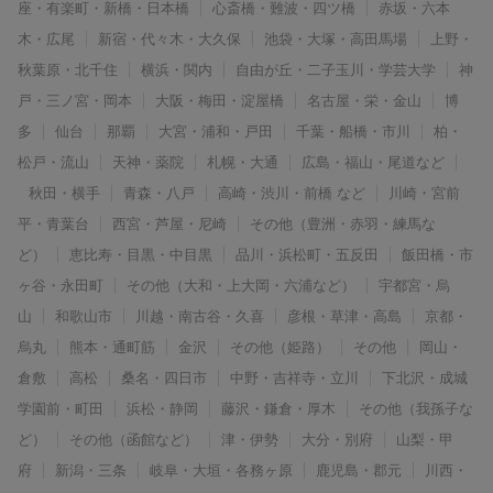
座・有楽町・新橋・日本橋
心斎橋・難波・四ツ橋
赤坂・六本
木・広尾
新宿・代々木・大久保
池袋・大塚・高田馬場
上野・
秋葉原・北千住
横浜・関内
自由が丘・二子玉川・学芸大学
神
戸・三ノ宮・岡本
大阪・梅田・淀屋橋
名古屋・栄・金山
博
多
仙台
那覇
大宮・浦和・戸田
千葉・船橋・市川
柏・
松戸・流山
天神・薬院
札幌・大通
広島・福山・尾道など
秋田・横手
青森・八戸
高崎・渋川・前橋 など
川崎・宮前
平・青葉台
西宮・芦屋・尼崎
その他（豊洲・赤羽・練馬な
ど）
恵比寿・目黒・中目黒
品川・浜松町・五反田
飯田橋・市
ヶ谷・永田町
その他（大和・上大岡・六浦など）
宇都宮・烏
山
和歌山市
川越・南古谷・久喜
彦根・草津・高島
京都・
烏丸
熊本・通町筋
金沢
その他（姫路）
その他
岡山・
倉敷
高松
桑名・四日市
中野・吉祥寺・立川
下北沢・成城
学園前・町田
浜松・静岡
藤沢・鎌倉・厚木
その他（我孫子な
ど）
その他（函館など）
津・伊勢
大分・別府
山梨・甲
府
新潟・三条
岐阜・大垣・各務ヶ原
鹿児島・郡元
川西・