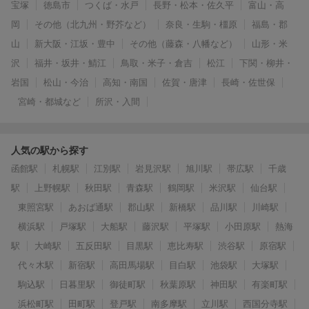
宝塚
徳島市
つくば・水戸
長野・松本・佐久平
富山・高
岡
その他（北九州・野芥など）
奈良・生駒・橿原
福島・郡
山
新大阪・江坂・豊中
その他（藤森・八幡など）
山形・米
沢
福井・坂井・鯖江
鳥取・米子・倉吉
松江
下関・柳井・
岩国
松山・今治
高知・南国
佐賀・唐津
長崎・佐世保
宮崎・都城など
所沢・入間
人気の駅から探す
函館駅
札幌駅
江別駅
岩見沢駅
旭川駅
帯広駅
千歳
駅
上野幌駅
秋田駅
青森駅
鶴岡駅
米沢駅
仙台駅
東照宮駅
あおば通駅
郡山駅
新橋駅
品川駅
川崎駅
横浜駅
戸塚駅
大船駅
藤沢駅
平塚駅
小田原駅
熱海
駅
大崎駅
五反田駅
目黒駅
恵比寿駅
渋谷駅
原宿駅
代々木駅
新宿駅
高田馬場駅
目白駅
池袋駅
大塚駅
駒込駅
日暮里駅
御徒町駅
秋葉原駅
神田駅
有楽町駅
浜松町駅
田町駅
登戸駅
南多摩駅
立川駅
西国分寺駅