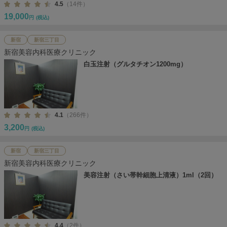
4.5
（14件）
19,000
円
(税込)
新宿
新宿三丁目
新宿美容内科医療クリニック
白玉注射（グルタチオン1200mg）
4.1
（266件）
3,200
円
(税込)
新宿
新宿三丁目
新宿美容内科医療クリニック
美容注射（さい帯幹細胞上清液）1ml（2回）
4.4
（2件）