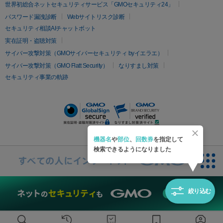
疲労回復・健康
世界初総合ネットセキュリティサービス「GMOセキュリティ24」
オリジオ
ミラノリピール
サーマジェン
リバースピール
パスワード漏洩診断
Webサイトリスク診断
プラセンタ注射
にんにく注射
オンダリフト
ジュベルック
ルビーフラクショナル
セキュリティ相談AIチャットボット
実在証明・盗聴対策
医療脱毛
サイバー攻撃対策（GMOサイバーセキュリティ byイエラエ）
医療脱毛（VIO）
医療脱毛
サイバー攻撃対策（GMO Flatt Security）
なりすまし対策
セキュリティ事業の軌跡
その他
二重埋没
アートメイク
ガミースマイル治療
オフィスホワイト
ニング
ピアス穴あけ
機器名
や
部位
、
回数券
を指定して
検索できるようになりました
絞り込む
無料診断