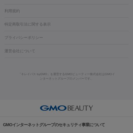
容内服
タトゥー除去
医療痩身
傷跡治療
医療脱毛（おなか）
疲
利用規約
薬剤
労回復点滴・疲労回復注射
くま治療
切開施術
デリケートゾー
リジェノックス
クレヴィエル
ファットインパクト
ヒアルロニ
ほくろ・いぼ
ンケア
ホワイトニング
わきが治療
カベリン
隆鼻術
医療
特定商取引法に関する表示
ダーゼ
サリチル酸マクロゴールピーリング
ボライト
幹細胞培
CO2レーザー
脱毛（お尻）
ショッピングリフト
ガミースマイル治療
レーザ
養上清液
プライバシーポリシー
ー治療（しみ・くすみ）
水光注射（しみ・くすみ）
RF治療
レ
小顔・フェイスライン
ーザー治療（毛穴・ニキビ跡）
涙袋ヒアルロン酸
顎ヒアルロン
機器
運営会社について
HIFU（ハイフ）
糸リフト
ショッピングリフト
酸
唇ヒアルロン酸注射
水光注射（毛穴・ニキビ跡）
鼻ヒアル
ルメッカ
プラズマシャワー
ウルトラセルQプラス
BBL光治
ロン酸注射
医療脱毛（うなじ）
ヒアルロン酸注射（豊胸）
レ
痩身・ダイエット
療
メディオスター
ジェネシス
ウルトラアクセント
ウルト
ーザー治療（黒ずみ）
医療脱毛（指）
ダイエット点滴・ ダイエ
脂肪溶解注射
BNLS・BNLS neo
カベリン
輪郭注射（MLM）
「キレイパス byGMO」を運営するGMOビューティー株式会社はGMOイ
ラフォーマー（ウルトラフォーマーⅢ）
サーマクール
イントラ
ンターネットグループのメンバーです。
ット注射
レーザーピーリング
レーザー治療（しみスポット照
脂肪冷却
セル
イントラジェン
QスイッチYAGレーザー
Qスイッチルビ
射）
ベルベットスキン
レーザー治療（赤み改善）
マイクロボ
ーレーザー
ヴァンキッシュ
ミラドライ
フォトRF
美肌
トックス（ボトックスリフト）
クリーニング
GLP-1
セラミッ
美容点滴
美容注射
ケミカルピーリング
マッサージピール
その他
ク治療
医療脱毛（ヒゲ）
ポテンツァ
トラネキサム酸
ジェ
イオン導入
エレクトロポレーション
レーザーピーリング
美
リードファインリフト
肩こり注射
ドラッグデリバリー（ポテン
ントルマックスプロ
イボ取り
シミ取り
シミ取り（皮膚科）
容内服
ツァ）
ハイドラジェントル
ルメッカ
ジェネシス
リジュラン
ラ
GMOインターネットグループのセキュリティ事業について
イムライト
Vビーム
シルファーム
スネコス
インモード