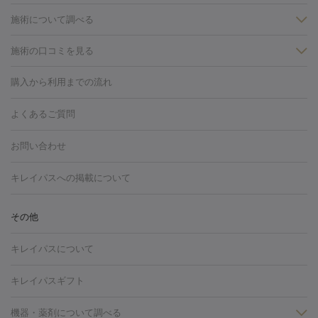
施術について調べる
施術の口コミを見る
美白
白玉点滴・白玉注射
高濃度ビタミンC点滴
美容内服
フォトフェイシャルM22
フラクショナルレーザー
レーザートーニ
購入から利用までの流れ
ング
ケミカルピーリング
プラセンタ注射
イオン導入
しみ・そばかす・肝斑
よくあるご質問
HIFU（ハイフ）
白玉点滴・白玉注射
高濃度ビタミンC点滴
フォトフェイシャル
レーザートーニング
ピコレーザートーニン
糸リフト
ボトックス
ボツリヌストキシン
エレクトロポレー
グ
フォトシルクプラス
美容内服
お問い合わせ
ション
ダーマペン
ピコフラクショナルレーザー
ピコレーザー
トーニング
ハイドラフェイシャル
マッサージピール
脂肪溶解
キレイパスへの掲載について
しわ・たるみ
注射
美容点滴・美容注射
フォトRF
PRP皮膚再生療法
脂肪
ヒアルロン酸注射
ボトックス注射
ボツリヌストキシン注射
水
冷却
医療脱毛（顔）
医療脱毛（全身）
医療脱毛（あし）
その他
光注射
PRP皮膚再生療法
RF治療（テノール）
スネコス注射
医療脱毛（VIO）
水光注射（ハリ・美肌）
レーザー治療（ハ
美容内服
キレイパスについて
リ・美肌）
光治療（フォトフェイシャルなど）
アートメイク
毛穴・ニキビ跡
BNLS
二重埋没
医療脱毛（背中）
医療脱毛（うで）
医療
キレイパスギフト
フラクショナルレーザー
ピコフラクショナルレーザー
ダーマペ
脱毛（脇）
にんにく注射
ピアス穴あけ
AGA
医療脱毛
ン
機器・薬剤について調べる
ハイドラフェイシャル
ベルベットスキン
ポテンツァ
美
（胸）
ほくろ・いぼ切除
レーザー治療（ほくろ・いぼ除去）