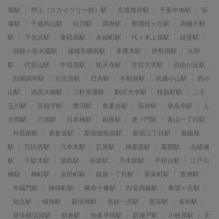
屋駅
押上（スカイツリー前）駅
京成曳舟駅
千葉中央駅
笹
塚駅
千歳烏山駅
仙川駅
調布駅
聖蹟桜ヶ丘駅
高幡不動
駅
下北沢駅
東松原駅
永福町駅
代々木上原駅
経堂駅
祖師ヶ谷大蔵駅
成城学園前駅
本厚木駅
伊勢原駅
大和
駅
代官山駅
中目黒駅
祐天寺駅
学芸大学駅
自由が丘駅
田園調布駅
元住吉駅
日吉駅
不動前駅
武蔵小山駅
西小
山駅
池尻大橋駅
三軒茶屋駅
駒沢大学駅
桜新町駅
二子
玉川駅
宮前平駅
鷺沼駅
青葉台駅
田奈駅
泉岳寺駅
上
大岡駅
六浦駅
日本橋駅
銀座駅
虎ノ門駅
青山一丁目駅
外苑前駅
表参道駅
新宿御苑前駅
新宿三丁目駅
東銀座
駅
日比谷駅
六本木駅
広尾駅
神楽坂駅
葛西駅
北綾瀬
駅
千駄木駅
湯島駅
赤坂駅
乃木坂駅
平和台駅
江戸川
橋駅
麹町駅
永田町駅
銀座一丁目駅
新富町駅
豊洲駅
半蔵門駅
神保町駅
麻布十番駅
白金高輪駅
希望ヶ丘駅
知立駅
鳴海駅
新清洲駅
名鉄一宮駅
黒笹駅
名和駅
尾張横須賀駅
朝倉駅
知多半田駅
新瀬戸駅
小牧原駅
大