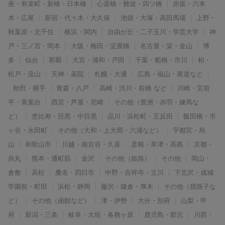
座・有楽町・新橋・日本橋
心斎橋・難波・四ツ橋
赤坂・六本
木・広尾
新宿・代々木・大久保
池袋・大塚・高田馬場
上野・
秋葉原・北千住
横浜・関内
自由が丘・二子玉川・学芸大学
神
戸・三ノ宮・岡本
大阪・梅田・淀屋橋
名古屋・栄・金山
博
多
仙台
那覇
大宮・浦和・戸田
千葉・船橋・市川
柏・
松戸・流山
天神・薬院
札幌・大通
広島・福山・尾道など
秋田・横手
青森・八戸
高崎・渋川・前橋 など
川崎・宮前
平・青葉台
西宮・芦屋・尼崎
その他（豊洲・赤羽・練馬な
ど）
恵比寿・目黒・中目黒
品川・浜松町・五反田
飯田橋・市
ヶ谷・永田町
その他（大和・上大岡・六浦など）
宇都宮・烏
山
和歌山市
川越・南古谷・久喜
彦根・草津・高島
京都・
烏丸
熊本・通町筋
金沢
その他（姫路）
その他
岡山・
倉敷
高松
桑名・四日市
中野・吉祥寺・立川
下北沢・成城
学園前・町田
浜松・静岡
藤沢・鎌倉・厚木
その他（我孫子な
ど）
その他（函館など）
津・伊勢
大分・別府
山梨・甲
府
新潟・三条
岐阜・大垣・各務ヶ原
鹿児島・郡元
川西・