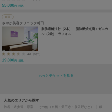
55,000
円
(税込)
町田
さやか美容クリニック町田
脂肪溶解注射（2本）＋脂肪燃焼点滴＋ゼニカ
ル（2錠）+ラフォス
3.8
（5件）
19,800
円
(税込)
もっとチケットを見る
人気のエリアから探す
渋谷・表参道・原宿
その他（京橋・天王寺・泉佐野など）
銀