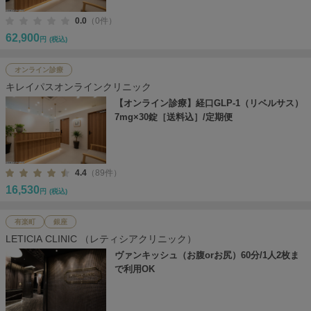
0.0
（0件）
62,900
円
(税込)
オンライン診療
キレイパスオンラインクリニック
【オンライン診療】経口GLP-1（リベルサス）
7mg×30錠［送料込］/定期便
4.4
（89件）
16,530
円
(税込)
有楽町
銀座
LETICIA CLINIC （レティシアクリニック）
ヴァンキッシュ（お腹orお尻）60分/1人2枚ま
で利用OK