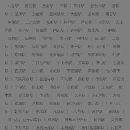
刈谷駅
蟹江駅
桑名駅
津駅
草津駅
伊勢市駅
彦根
駅
膳所駅
京都駅
新大阪駅
大阪駅
尼崎駅
西宮駅
芦屋駅
三ノ宮駅
元町駅
神戸駅
新旭駅
平野駅
天王
寺駅
舞子駅
姫路駅
岡山駅
倉敷駅
福山駅
河内駅
西条駅
広島駅
前空駅
由宇駅
柳井駅
徳山駅
二条
駅
亀岡駅
福知山駅
倉吉駅
米子駅
松井山手駅
徳庵
駅
京橋駅
野田駅
北新地駅
堺市駅
東岸和田駅
紀伊
駅
塚口駅
川西池田駅
中山寺駅
宝塚駅
津山駅
志都美
駅
直江駅
山口駅
東城駅
下祇園駅
新市駅
南小野田
駅
周防高森駅
善通寺駅
高知駅
高松駅
徳島駅
新居浜
駅
今治駅
松山駅
博多駅
小倉駅
戸畑駅
玉名駅
熊
本駅
鹿児島駅
佐賀駅
長崎駅
大分駅
南延岡駅
宮崎
駅
都城駅
若松駅
飯塚駅
佐世保駅
郡元駅
ときわ台
駅
朝霞台駅
志木駅
浅草駅
五反野駅
越谷駅
館林駅
流山おおたかの森駅
練馬駅
練馬高野台駅
所沢駅
入間市
駅
下井草駅
上石神井駅
本川越駅
堀切菖蒲園駅
お花茶