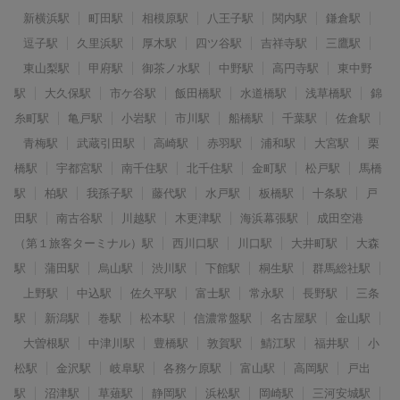
新横浜駅
町田駅
相模原駅
八王子駅
関内駅
鎌倉駅
逗子駅
久里浜駅
厚木駅
四ツ谷駅
吉祥寺駅
三鷹駅
東山梨駅
甲府駅
御茶ノ水駅
中野駅
高円寺駅
東中野
駅
大久保駅
市ケ谷駅
飯田橋駅
水道橋駅
浅草橋駅
錦
糸町駅
亀戸駅
小岩駅
市川駅
船橋駅
千葉駅
佐倉駅
青梅駅
武蔵引田駅
高崎駅
赤羽駅
浦和駅
大宮駅
栗
橋駅
宇都宮駅
南千住駅
北千住駅
金町駅
松戸駅
馬橋
駅
柏駅
我孫子駅
藤代駅
水戸駅
板橋駅
十条駅
戸
田駅
南古谷駅
川越駅
木更津駅
海浜幕張駅
成田空港
（第１旅客ターミナル）駅
西川口駅
川口駅
大井町駅
大森
駅
蒲田駅
烏山駅
渋川駅
下館駅
桐生駅
群馬総社駅
上野駅
中込駅
佐久平駅
富士駅
常永駅
長野駅
三条
駅
新潟駅
巻駅
松本駅
信濃常盤駅
名古屋駅
金山駅
大曽根駅
中津川駅
豊橋駅
敦賀駅
鯖江駅
福井駅
小
松駅
金沢駅
岐阜駅
各務ケ原駅
富山駅
高岡駅
戸出
駅
沼津駅
草薙駅
静岡駅
浜松駅
岡崎駅
三河安城駅