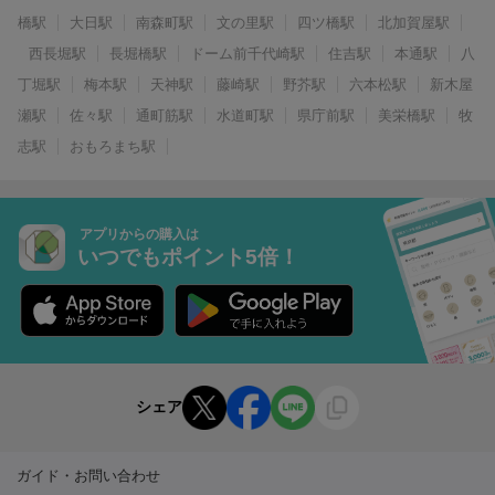
橋駅
大日駅
南森町駅
文の里駅
四ツ橋駅
北加賀屋駅
西長堀駅
長堀橋駅
ドーム前千代崎駅
住吉駅
本通駅
八
丁堀駅
梅本駅
天神駅
藤崎駅
野芥駅
六本松駅
新木屋
瀬駅
佐々駅
通町筋駅
水道町駅
県庁前駅
美栄橋駅
牧
志駅
おもろまち駅
アプリからの購入は
いつでもポイント5倍！
シェア
ガイド・お問い合わせ