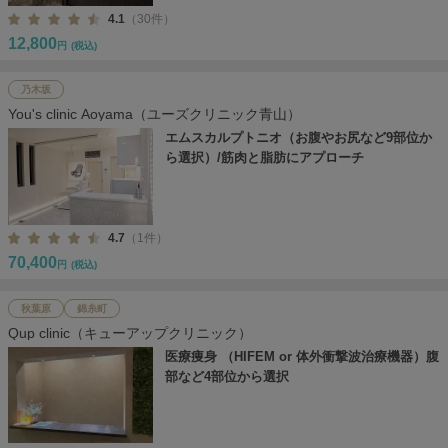
4.1
（30件）
12,800
円
(税込)
乃木坂
You's clinic Aoyama（ユーズクリニック青山）
エムスカルプトニオ（お腹やお尻など9部位か
ら選択）/筋肉と脂肪にアプローチ
4.7
（1件）
70,400
円
(税込)
秋葉原
錦糸町
Qup clinic（キューアップクリニック）
医療痩身 （HIFEM or 体外衝撃波治療機器）腹
部など4部位から選択