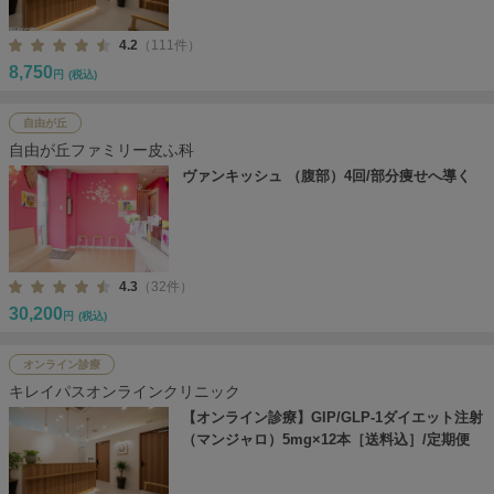
4.2
（111件）
8,750
円
(税込)
自由が丘
自由が丘ファミリー皮ふ科
ヴァンキッシュ （腹部）4回/部分痩せへ導く
4.3
（32件）
30,200
円
(税込)
オンライン診療
キレイパスオンラインクリニック
【オンライン診療】GIP/GLP-1ダイエット注射
（マンジャロ）5mg×12本［送料込］/定期便