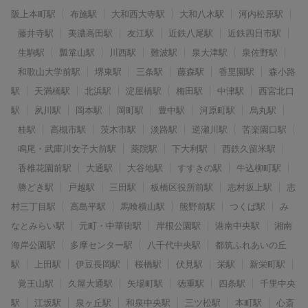
阪上本町駅
布施駅
大和西大寺駅
大和八木駅
河内松原駅
藤井寺駅
美濃高田駅
友江駅
近鉄八尾駅
近鉄四日市駅
生駒駅
瓢箪山駅
川西駅
難波駅
泉大津駅
泉佐野駅
和歌山大学前駅
堺東駅
三条駅
藤森駅
香里園駅
森小路
駅
天満橋駅
北浜駅
淀屋橋駅
梅田駅
中津駅
西宮北口
駅
夙川駅
岡本駅
岡町駅
豊中駅
河原町駅
烏丸駅
桂駅
高槻市駅
茨木市駅
淡路駅
逆瀬川駅
苦楽園口駅
鳴尾・武庫川女子大前駅
薬院駅
下大利駅
西鉄久留米駅
香椎花園前駅
大通駅
大谷地駅
すすきの駅
牛込柳町駅
勝どき駅
戸越駅
三田駅
板橋区役所前駅
志村坂上駅
志
村三丁目駅
高島平駅
馬喰横山駅
熊野前駅
つくば駅
み
なとみらい駅
元町・中華街駅
岸根公園駅
港南中央駅
湘南
海岸公園駅
多摩センター駅
八千代中央駅
都筑ふれあいの丘
駅
上田駅
伊豆長岡駅
桜橋駅
伏見駅
栄駅
新栄町駅
覚王山駅
久屋大通駅
矢場町駅
徳重駅
四条駅
千里中央
駅
江坂駅
泉ヶ丘駅
和泉中央駅
三ツ松駅
本町駅
心斎