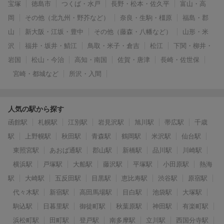
宝塚
徳島市
つくば・水戸
長野・松本・佐久平
富山・高
岡
その他（北九州・野芥など）
奈良・生駒・橿原
福島・郡
山
新大阪・江坂・豊中
その他（藤森・八幡など）
山形・米
沢
福井・坂井・鯖江
鳥取・米子・倉吉
松江
下関・柳井・
岩国
松山・今治
高知・南国
佐賀・唐津
長崎・佐世保
宮崎・都城など
所沢・入間
人気の駅から探す
函館駅
札幌駅
江別駅
岩見沢駅
旭川駅
帯広駅
千歳
駅
上野幌駅
秋田駅
青森駅
鶴岡駅
米沢駅
仙台駅
東照宮駅
あおば通駅
郡山駅
新橋駅
品川駅
川崎駅
横浜駅
戸塚駅
大船駅
藤沢駅
平塚駅
小田原駅
熱海
駅
大崎駅
五反田駅
目黒駅
恵比寿駅
渋谷駅
原宿駅
代々木駅
新宿駅
高田馬場駅
目白駅
池袋駅
大塚駅
駒込駅
日暮里駅
御徒町駅
秋葉原駅
神田駅
有楽町駅
浜松町駅
田町駅
登戸駅
南多摩駅
立川駅
西国分寺駅