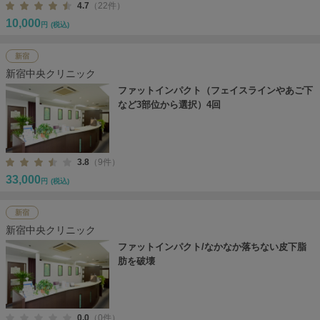
4.7
（22件）
10,000
円
(税込)
新宿
新宿中央クリニック
ファットインパクト（フェイスラインやあご下
など3部位から選択）4回
3.8
（9件）
33,000
円
(税込)
新宿
新宿中央クリニック
ファットインパクト/なかなか落ちない皮下脂
肪を破壊
0.0
（0件）