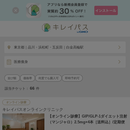
東京都｜品川・浜松町・五反田｜白金高輪駅
医療痩身
価格帯
何度でも購入可
即時予約可
66
該当チケット：
件
オンライン診療
キレイパスオンラインクリニック
【オンライン診療】GIP/GLP-1ダイエット注射
（マンジャロ）2.5mg×4本［送料込］/定期便