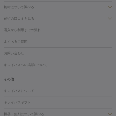
施術について調べる
施術の口コミを見る
美白
白玉点滴・白玉注射
高濃度ビタミンC点滴
美容内服
フォトフェイシャルM22
フラクショナルレーザー
レーザートーニ
購入から利用までの流れ
ング
ケミカルピーリング
プラセンタ注射
イオン導入
しみ・そばかす・肝斑
よくあるご質問
HIFU（ハイフ）
白玉点滴・白玉注射
高濃度ビタミンC点滴
フォトフェイシャル
レーザートーニング
ピコレーザートーニン
糸リフト
ボトックス
ボツリヌストキシン
エレクトロポレー
グ
フォトシルクプラス
美容内服
お問い合わせ
ション
ダーマペン
ピコフラクショナルレーザー
ピコレーザー
トーニング
ハイドラフェイシャル
マッサージピール
脂肪溶解
キレイパスへの掲載について
しわ・たるみ
注射
美容点滴・美容注射
フォトRF
PRP皮膚再生療法
脂肪
ヒアルロン酸注射
ボトックス注射
ボツリヌストキシン注射
水
冷却
医療脱毛（顔）
医療脱毛（全身）
医療脱毛（あし）
その他
光注射
PRP皮膚再生療法
RF治療（テノール）
スネコス注射
医療脱毛（VIO）
水光注射（ハリ・美肌）
レーザー治療（ハ
美容内服
キレイパスについて
リ・美肌）
光治療（フォトフェイシャルなど）
アートメイク
毛穴・ニキビ跡
BNLS
二重埋没
医療脱毛（背中）
医療脱毛（うで）
医療
キレイパスギフト
フラクショナルレーザー
ピコフラクショナルレーザー
ダーマペ
脱毛（脇）
にんにく注射
ピアス穴あけ
AGA
医療脱毛
ン
機器・薬剤について調べる
ハイドラフェイシャル
ベルベットスキン
ポテンツァ
美
（胸）
ほくろ・いぼ切除
レーザー治療（ほくろ・いぼ除去）