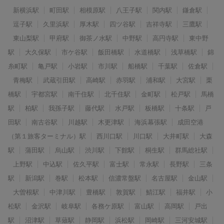
新横浜駅
町田駅
相模原駅
八王子駅
関内駅
鎌倉駅
逗子駅
久里浜駅
厚木駅
四ツ谷駅
吉祥寺駅
三鷹駅
東山梨駅
甲府駅
御茶ノ水駅
中野駅
高円寺駅
東中野
駅
大久保駅
市ケ谷駅
飯田橋駅
水道橋駅
浅草橋駅
錦
糸町駅
亀戸駅
小岩駅
市川駅
船橋駅
千葉駅
佐倉駅
青梅駅
武蔵引田駅
高崎駅
赤羽駅
浦和駅
大宮駅
栗
橋駅
宇都宮駅
南千住駅
北千住駅
金町駅
松戸駅
馬橋
駅
柏駅
我孫子駅
藤代駅
水戸駅
板橋駅
十条駅
戸
田駅
南古谷駅
川越駅
木更津駅
海浜幕張駅
成田空港
（第１旅客ターミナル）駅
西川口駅
川口駅
大井町駅
大森
駅
蒲田駅
烏山駅
渋川駅
下館駅
桐生駅
群馬総社駅
上野駅
中込駅
佐久平駅
富士駅
常永駅
長野駅
三条
駅
新潟駅
巻駅
松本駅
信濃常盤駅
名古屋駅
金山駅
大曽根駅
中津川駅
豊橋駅
敦賀駅
鯖江駅
福井駅
小
松駅
金沢駅
岐阜駅
各務ケ原駅
富山駅
高岡駅
戸出
駅
沼津駅
草薙駅
静岡駅
浜松駅
岡崎駅
三河安城駅