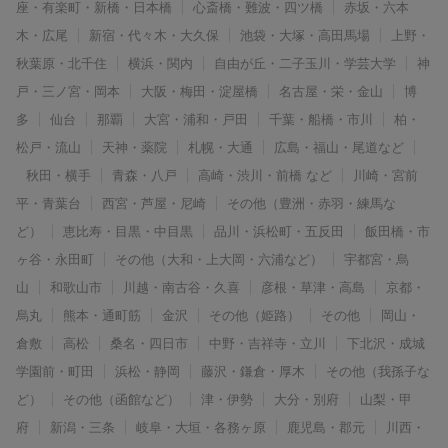
座・有楽町・新橋・日本橋
心斎橋・難波・四ツ橋
赤坂・六本
木・広尾
新宿・代々木・大久保
池袋・大塚・高田馬場
上野・
秋葉原・北千住
横浜・関内
自由が丘・二子玉川・学芸大学
神
戸・三ノ宮・岡本
大阪・梅田・淀屋橋
名古屋・栄・金山
博
多
仙台
那覇
大宮・浦和・戸田
千葉・船橋・市川
柏・
松戸・流山
天神・薬院
札幌・大通
広島・福山・尾道など
秋田・横手
青森・八戸
高崎・渋川・前橋 など
川崎・宮前
平・青葉台
西宮・芦屋・尼崎
その他（豊洲・赤羽・練馬な
ど）
恵比寿・目黒・中目黒
品川・浜松町・五反田
飯田橋・市
ヶ谷・永田町
その他（大和・上大岡・六浦など）
宇都宮・烏
山
和歌山市
川越・南古谷・久喜
彦根・草津・高島
京都・
烏丸
熊本・通町筋
金沢
その他（姫路）
その他
岡山・
倉敷
高松
桑名・四日市
中野・吉祥寺・立川
下北沢・成城
学園前・町田
浜松・静岡
藤沢・鎌倉・厚木
その他（我孫子な
ど）
その他（函館など）
津・伊勢
大分・別府
山梨・甲
府
新潟・三条
岐阜・大垣・各務ヶ原
鹿児島・郡元
川西・