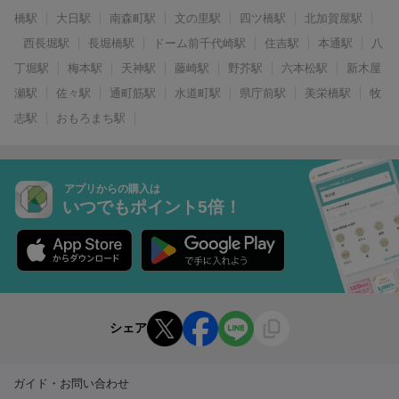
橋駅
大日駅
南森町駅
文の里駅
四ツ橋駅
北加賀屋駅
西長堀駅
長堀橋駅
ドーム前千代崎駅
住吉駅
本通駅
八
丁堀駅
梅本駅
天神駅
藤崎駅
野芥駅
六本松駅
新木屋
瀬駅
佐々駅
通町筋駅
水道町駅
県庁前駅
美栄橋駅
牧
志駅
おもろまち駅
アプリからの購入は
いつでもポイント5倍！
シェア
ガイド・お問い合わせ