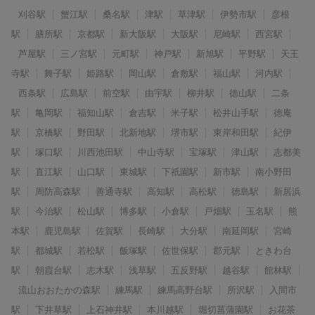
刈谷駅
蟹江駅
桑名駅
津駅
草津駅
伊勢市駅
彦根
駅
膳所駅
京都駅
新大阪駅
大阪駅
尼崎駅
西宮駅
芦屋駅
三ノ宮駅
元町駅
神戸駅
新旭駅
平野駅
天王
寺駅
舞子駅
姫路駅
岡山駅
倉敷駅
福山駅
河内駅
西条駅
広島駅
前空駅
由宇駅
柳井駅
徳山駅
二条
駅
亀岡駅
福知山駅
倉吉駅
米子駅
松井山手駅
徳庵
駅
京橋駅
野田駅
北新地駅
堺市駅
東岸和田駅
紀伊
駅
塚口駅
川西池田駅
中山寺駅
宝塚駅
津山駅
志都美
駅
直江駅
山口駅
東城駅
下祇園駅
新市駅
南小野田
駅
周防高森駅
善通寺駅
高知駅
高松駅
徳島駅
新居浜
駅
今治駅
松山駅
博多駅
小倉駅
戸畑駅
玉名駅
熊
本駅
鹿児島駅
佐賀駅
長崎駅
大分駅
南延岡駅
宮崎
駅
都城駅
若松駅
飯塚駅
佐世保駅
郡元駅
ときわ台
駅
朝霞台駅
志木駅
浅草駅
五反野駅
越谷駅
館林駅
流山おおたかの森駅
練馬駅
練馬高野台駅
所沢駅
入間市
駅
下井草駅
上石神井駅
本川越駅
堀切菖蒲園駅
お花茶