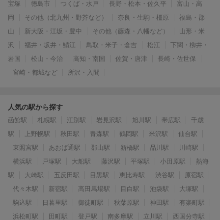
宝塚
徳島市
つくば・水戸
長野・松本・佐久平
富山・高
岡
その他（北九州・野芥など）
奈良・生駒・橿原
福島・郡
山
新大阪・江坂・豊中
その他（藤森・八幡など）
山形・米
沢
福井・坂井・鯖江
鳥取・米子・倉吉
松江
下関・柳井・
岩国
松山・今治
高知・南国
佐賀・唐津
長崎・佐世保
宮崎・都城など
所沢・入間
人気の駅から探す
函館駅
札幌駅
江別駅
岩見沢駅
旭川駅
帯広駅
千歳
駅
上野幌駅
秋田駅
青森駅
鶴岡駅
米沢駅
仙台駅
東照宮駅
あおば通駅
郡山駅
新橋駅
品川駅
川崎駅
横浜駅
戸塚駅
大船駅
藤沢駅
平塚駅
小田原駅
熱海
駅
大崎駅
五反田駅
目黒駅
恵比寿駅
渋谷駅
原宿駅
代々木駅
新宿駅
高田馬場駅
目白駅
池袋駅
大塚駅
駒込駅
日暮里駅
御徒町駅
秋葉原駅
神田駅
有楽町駅
浜松町駅
田町駅
登戸駅
南多摩駅
立川駅
西国分寺駅