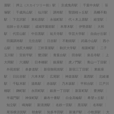
屋駅
押上（スカイツリー前）駅
京成曳舟駅
千葉中央駅
笹
塚駅
千歳烏山駅
仙川駅
調布駅
聖蹟桜ヶ丘駅
高幡不動
駅
下北沢駅
東松原駅
永福町駅
代々木上原駅
経堂駅
祖師ヶ谷大蔵駅
成城学園前駅
本厚木駅
伊勢原駅
大和
駅
代官山駅
中目黒駅
祐天寺駅
学芸大学駅
自由が丘駅
田園調布駅
元住吉駅
日吉駅
不動前駅
武蔵小山駅
西小
山駅
池尻大橋駅
三軒茶屋駅
駒沢大学駅
桜新町駅
二子
玉川駅
宮前平駅
鷺沼駅
青葉台駅
田奈駅
泉岳寺駅
上
大岡駅
六浦駅
日本橋駅
銀座駅
虎ノ門駅
青山一丁目駅
外苑前駅
表参道駅
新宿御苑前駅
新宿三丁目駅
東銀座
駅
日比谷駅
六本木駅
広尾駅
神楽坂駅
葛西駅
北綾瀬
駅
千駄木駅
湯島駅
赤坂駅
乃木坂駅
平和台駅
江戸川
橋駅
麹町駅
永田町駅
銀座一丁目駅
新富町駅
豊洲駅
半蔵門駅
神保町駅
麻布十番駅
白金高輪駅
希望ヶ丘駅
知立駅
鳴海駅
新清洲駅
名鉄一宮駅
黒笹駅
名和駅
尾張横須賀駅
朝倉駅
知多半田駅
新瀬戸駅
小牧原駅
大