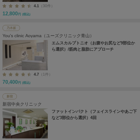
4.1
（30件）
12,800
円
(税込)
乃木坂
You's clinic Aoyama（ユーズクリニック青山）
エムスカルプトニオ（お腹やお尻など9部位か
ら選択）/筋肉と脂肪にアプローチ
4.7
（1件）
70,400
円
(税込)
新宿
新宿中央クリニック
ファットインパクト（フェイスラインやあご下
など3部位から選択）4回