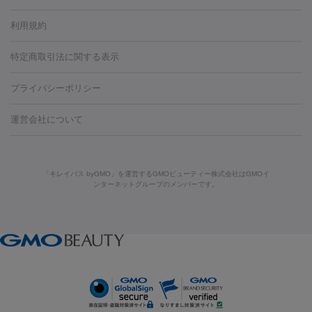
容内服
タトゥー除去
医療痩身
傷跡治療
医療脱毛（おなか）
疲
利用規約
薬剤
労回復点滴・疲労回復注射
くま治療
切開施術
デリケートゾー
リジェノックス
クレヴィエル
ファットインパクト
ヒアルロニ
ほくろ・いぼ
ンケア
ホワイトニング
わきが治療
カベリン
隆鼻術
医療
特定商取引法に関する表示
ダーゼ
サリチル酸マクロゴールピーリング
ボライト
幹細胞培
CO2レーザー
脱毛（お尻）
ショッピングリフト
ガミースマイル治療
レーザ
養上清液
プライバシーポリシー
ー治療（しみ・くすみ）
水光注射（しみ・くすみ）
RF治療
レ
小顔・フェイスライン
ーザー治療（毛穴・ニキビ跡）
涙袋ヒアルロン酸
顎ヒアルロン
機器
運営会社について
HIFU（ハイフ）
糸リフト
ショッピングリフト
酸
唇ヒアルロン酸注射
水光注射（毛穴・ニキビ跡）
鼻ヒアル
ルメッカ
プラズマシャワー
ウルトラセルQプラス
BBL光治
ロン酸注射
医療脱毛（うなじ）
ヒアルロン酸注射（豊胸）
レ
痩身・ダイエット
療
メディオスター
ジェネシス
ウルトラアクセント
ウルト
ーザー治療（黒ずみ）
医療脱毛（指）
ダイエット点滴・ ダイエ
脂肪溶解注射
BNLS・BNLS neo
カベリン
輪郭注射（MLM）
「キレイパス byGMO」を運営するGMOビューティー株式会社はGMOイ
ラフォーマー（ウルトラフォーマーⅢ）
サーマクール
イントラ
ンターネットグループのメンバーです。
ット注射
レーザーピーリング
レーザー治療（しみスポット照
脂肪冷却
セル
イントラジェン
QスイッチYAGレーザー
Qスイッチルビ
射）
ベルベットスキン
レーザー治療（赤み改善）
マイクロボ
ーレーザー
ヴァンキッシュ
ミラドライ
フォトRF
美肌
トックス（ボトックスリフト）
クリーニング
GLP-1
セラミッ
美容点滴
美容注射
ケミカルピーリング
マッサージピール
その他
ク治療
医療脱毛（ヒゲ）
ポテンツァ
トラネキサム酸
ジェ
イオン導入
エレクトロポレーション
レーザーピーリング
美
リードファインリフト
肩こり注射
ドラッグデリバリー（ポテン
ントルマックスプロ
イボ取り
シミ取り
シミ取り（皮膚科）
容内服
ツァ）
ハイドラジェントル
ルメッカ
ジェネシス
リジュラン
ラ
イムライト
Vビーム
シルファーム
スネコス
インモード