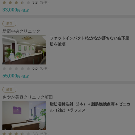
3.8
（9件）
33,000
円
(税込)
新宿
新宿中央クリニック
ファットインパクト/なかなか落ちない皮下脂
肪を破壊
0.0
（0件）
55,000
円
(税込)
町田
さやか美容クリニック町田
脂肪溶解注射（2本）＋脂肪燃焼点滴＋ゼニカ
ル（2錠）+ラフォス
3.8
（5件）