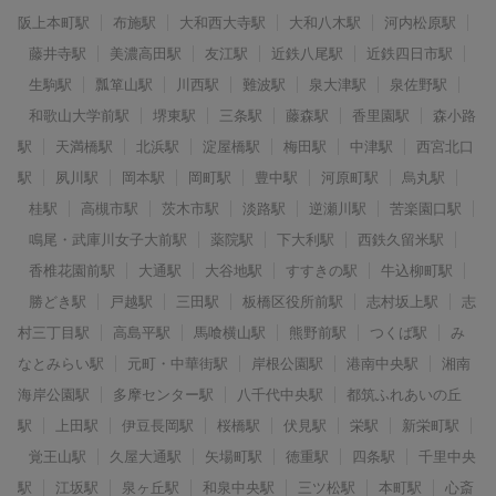
阪上本町駅
布施駅
大和西大寺駅
大和八木駅
河内松原駅
藤井寺駅
美濃高田駅
友江駅
近鉄八尾駅
近鉄四日市駅
生駒駅
瓢箪山駅
川西駅
難波駅
泉大津駅
泉佐野駅
和歌山大学前駅
堺東駅
三条駅
藤森駅
香里園駅
森小路
駅
天満橋駅
北浜駅
淀屋橋駅
梅田駅
中津駅
西宮北口
駅
夙川駅
岡本駅
岡町駅
豊中駅
河原町駅
烏丸駅
桂駅
高槻市駅
茨木市駅
淡路駅
逆瀬川駅
苦楽園口駅
鳴尾・武庫川女子大前駅
薬院駅
下大利駅
西鉄久留米駅
香椎花園前駅
大通駅
大谷地駅
すすきの駅
牛込柳町駅
勝どき駅
戸越駅
三田駅
板橋区役所前駅
志村坂上駅
志
村三丁目駅
高島平駅
馬喰横山駅
熊野前駅
つくば駅
み
なとみらい駅
元町・中華街駅
岸根公園駅
港南中央駅
湘南
海岸公園駅
多摩センター駅
八千代中央駅
都筑ふれあいの丘
駅
上田駅
伊豆長岡駅
桜橋駅
伏見駅
栄駅
新栄町駅
覚王山駅
久屋大通駅
矢場町駅
徳重駅
四条駅
千里中央
駅
江坂駅
泉ヶ丘駅
和泉中央駅
三ツ松駅
本町駅
心斎