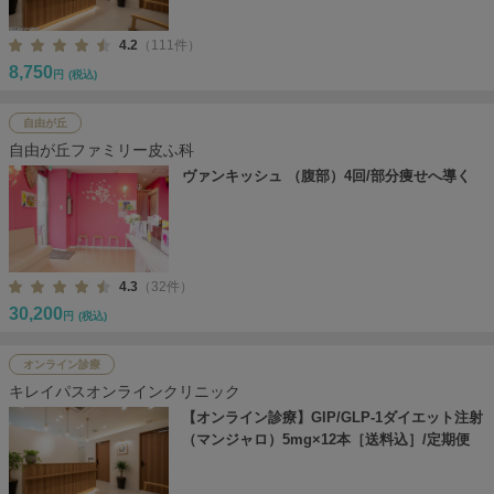
4.2
（111件）
8,750
円
(税込)
自由が丘
自由が丘ファミリー皮ふ科
ヴァンキッシュ （腹部）4回/部分痩せへ導く
4.3
（32件）
30,200
円
(税込)
オンライン診療
キレイパスオンラインクリニック
【オンライン診療】GIP/GLP-1ダイエット注射
（マンジャロ）5mg×12本［送料込］/定期便