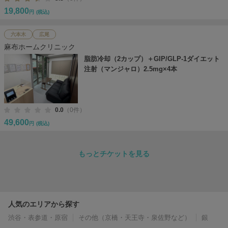
19,800
円
(税込)
六本木
広尾
麻布ホームクリニック
脂肪冷却（2カップ）＋GIP/GLP-1ダイエット
注射（マンジャロ）2.5mg×4本
0.0
（0件）
49,600
円
(税込)
もっとチケットを見る
人気のエリアから探す
渋谷・表参道・原宿
その他（京橋・天王寺・泉佐野など）
銀