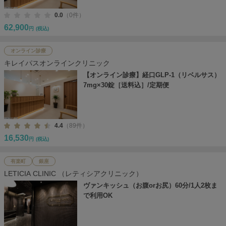
0.0
（0件）
62,900
円
(税込)
オンライン診療
キレイパスオンラインクリニック
【オンライン診療】経口GLP-1（リベルサス）
7mg×30錠［送料込］/定期便
4.4
（89件）
16,530
円
(税込)
有楽町
銀座
LETICIA CLINIC （レティシアクリニック）
ヴァンキッシュ（お腹orお尻）60分/1人2枚ま
で利用OK